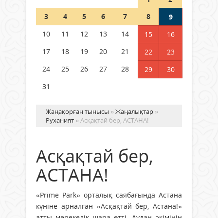
Шетелде жүрген Қазақстан
3
4
5
6
7
8
9
азаматтары қалай дауыс бере
алады?
10
11
12
13
14
15
16
05 тамыз 2026 ж.
163
17
18
19
20
21
22
23
24
25
26
27
28
29
30
31
Жаңақорған тынысы
»
Жаңалықтар
»
Руханият
» Асқақтай бер, АСТАНА!
Асқақтай бер,
АСТАНА!
«Prime Park» орталық саябағында Астана
күніне арналған «Асқақтай бер, Астана!»
атты мерекелік шара өтті. Аудан әкімінің