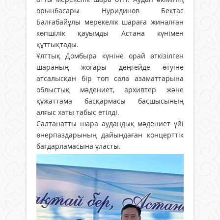
орынбасары Нуридинов Бектас
Балғабайұлы мерекелік шараға жиналған
көпшілік қауымды Астана күнімен
құттықтады.
Ұлттық Домбыра күніне орай өткізілген
шараның жоғары деңгейде өтуіне
атсалысқан бір топ сала азаматтарына
облыстық мәдениет, архивтер және
құжаттама басқармасы басшысының
алғыс хаты табыс етілді.
Салтанатты шара аудандық мәдениет үйі
өнерпаздарының дайындаған концерттік
бағдарламасына ұласты.