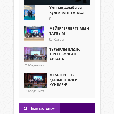
Ұлттық домбыра
күні аталып өтілді
---
МЕЙІРГЕРЛЕРГЕ МЫҢ
ТАҒЗЫМ
Қоғам
ТҰҒЫРЛЫ ЕЛДІҢ
ТІРЕГІ БОЛҒАН
АСТАНА
Мәдениет
МЕМЛЕКЕТТІК
ҚЫЗМЕТШІЛЕР
КҮНІМЕН!
Мәдениет
Пікір қалдыру