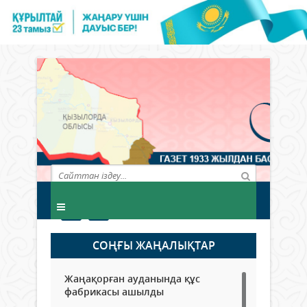
СОҢҒЫ ЖАҢАЛЫҚТАР
Жаңақорған ауданында құс
фабрикасы ашылды