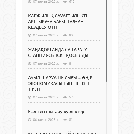
07 тамыз 2026 ж.
612
ҚАРЖЫЛЫҚ САУАТТЫЛЫҚТЫ
АРТТЫРУҒА БАҒЫТТАЛҒАН
КЕЗДЕСУ ӨТТІ
07 тамыз 2026 ж.
80
ЖАҢАҚОРҒАНДА СУ ТАРАТУ
СТАНЦИЯСЫ ІСКЕ ҚОСЫЛДЫ
07 тамыз 2026 ж.
84
АУЫЛ ШАРУАШЫЛЫҒЫ – ӨҢІР
ЭКОНОМИКАСЫНЫҢ НЕГІЗГІ
ТІРЕГІ
07 тамыз 2026 ж.
575
Есептен шығару куәліктері
06 тамыз 2026 ж.
81
ҚЫЗЫЛОРДАДА САЙЛАУШЫЛАР