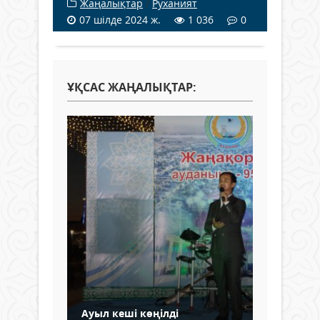
Жаңалықтар
/
Руханият
07 шілде 2024 ж.
1 036
0
ҰҚСАС ЖАҢАЛЫҚТАР:
Ауыл кеші көңілді