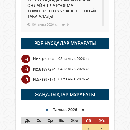
ОНЛАЙН ПЛАТФОРМА
КӨМЕГІМЕН ӨЗ УЧАСКЕСІН ОҢАЙ
ТАБА АЛАДЫ
06 тамыз 2026 ж.
94
Open Air: Қызылорда облысы
PDF НҰСҚАЛАР МҰРАҒАТЫ
полиция департаменті 20
мыңнан астам көрерменнің
қауіпсіздігін қамтамасыз етті
08 тамыз 2026 ж.
№59 (8973) 8
06 тамыз 2026 ж.
111
04 тамыз 2026 ж.
№58 (8972) 4
Wi-Fi ҚАБЫРҒА АРҚЫЛЫ ҚАЛАЙ
01 тамыз 2026 ж.
№57 (8971) 1
ӨТЕДІ?
06 тамыз 2026 ж.
271
ЖАҢАЛЫҚТАР МҰРАҒАТЫ
Как могут проголосовать
граждане Казахстана,
«
Тамыз 2026 »
находящиеся за рубежом?
Дс
Сс
Ср
Бс
Жм
Сб
Жс
05 тамыз 2026 ж.
153
1
2