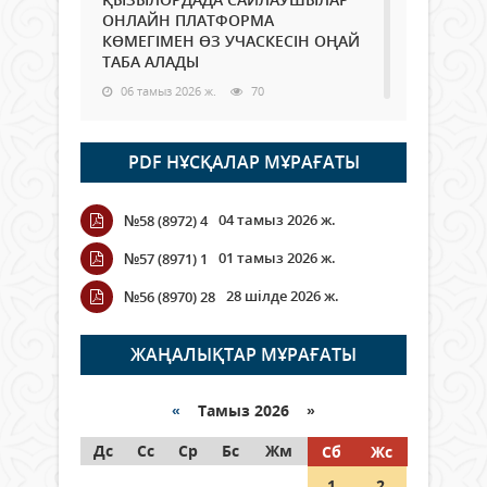
ОНЛАЙН ПЛАТФОРМА
КӨМЕГІМЕН ӨЗ УЧАСКЕСІН ОҢАЙ
ТАБА АЛАДЫ
06 тамыз 2026 ж.
70
Open Air: Қызылорда облысы
PDF НҰСҚАЛАР МҰРАҒАТЫ
полиция департаменті 20
мыңнан астам көрерменнің
қауіпсіздігін қамтамасыз етті
04 тамыз 2026 ж.
№58 (8972) 4
06 тамыз 2026 ж.
81
01 тамыз 2026 ж.
№57 (8971) 1
Wi-Fi ҚАБЫРҒА АРҚЫЛЫ ҚАЛАЙ
28 шілде 2026 ж.
№56 (8970) 28
ӨТЕДІ?
06 тамыз 2026 ж.
252
ЖАҢАЛЫҚТАР МҰРАҒАТЫ
Как могут проголосовать
граждане Казахстана,
«
Тамыз 2026 »
находящиеся за рубежом?
Дс
Сс
Ср
Бс
Жм
Сб
Жс
05 тамыз 2026 ж.
131
1
2