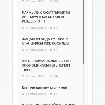
07 тамыз 2026 ж.
574
ҚАРЖЫЛЫҚ САУАТТЫЛЫҚТЫ
АРТТЫРУҒА БАҒЫТТАЛҒАН
КЕЗДЕСУ ӨТТІ
07 тамыз 2026 ж.
51
ЖАҢАҚОРҒАНДА СУ ТАРАТУ
СТАНЦИЯСЫ ІСКЕ ҚОСЫЛДЫ
07 тамыз 2026 ж.
51
АУЫЛ ШАРУАШЫЛЫҒЫ – ӨҢІР
ЭКОНОМИКАСЫНЫҢ НЕГІЗГІ
ТІРЕГІ
07 тамыз 2026 ж.
544
Есептен шығару куәліктері
06 тамыз 2026 ж.
57
ҚЫЗЫЛОРДАДА САЙЛАУШЫЛАР