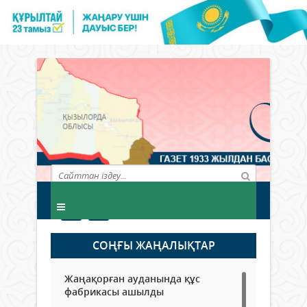
СОҢҒЫ ЖАҢАЛЫҚТАР
Жаңақорған ауданында құс
фабрикасы ашылды