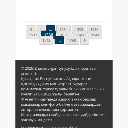
айы
келі
0
дәст
туға
Толығырақ
Жол
жерд
«Рух
азам
жаңғ
кезік
...
бағд
1
1534
1535
1536
қалс
1538
жалғ
1537
1539
1540
1541
жас
...
таба
1542
1768
дар
бере
Сері
айта
Бах
келе,
талқ
ұлт
бейі
тар
© 2026. Zhanaqorgan-tynysy.kz ақпараттық
тұра
асқа
агенттігі.
толғ
жаң
Қазақстан Республикасы Ақпарат және
мәсе
жоб
Қоғамдық даму министрлігі, Ақпарат
осы
комитетінің тіркеу туралы № KZ12VPY00052387
ұсын
екен
куәлігі 21.07.2022 жылы берілген.
Яғни
Әрин
® Агенттік сайтында жарияланған барлық
«Ау
атам
мақалалар мен фото-бейне материалдардың
–
тағ
авторлық құқықтары қорғалған.
ел
оны
Материалдарды пайдаланған жағдайда сілтеме
бесіг
перз
жасалуы міндетті.
жоб
бей
мен
Меншік иесі:
«Сыр медиа»
ЖШС.