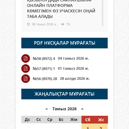
ОНЛАЙН ПЛАТФОРМА
КӨМЕГІМЕН ӨЗ УЧАСКЕСІН ОҢАЙ
ТАБА АЛАДЫ
06 тамыз 2026 ж.
76
Open Air: Қызылорда облысы
PDF НҰСҚАЛАР МҰРАҒАТЫ
полиция департаменті 20
мыңнан астам көрерменнің
қауіпсіздігін қамтамасыз етті
04 тамыз 2026 ж.
№58 (8972) 4
06 тамыз 2026 ж.
84
01 тамыз 2026 ж.
№57 (8971) 1
Wi-Fi ҚАБЫРҒА АРҚЫЛЫ ҚАЛАЙ
28 шілде 2026 ж.
№56 (8970) 28
ӨТЕДІ?
06 тамыз 2026 ж.
254
ЖАҢАЛЫҚТАР МҰРАҒАТЫ
Как могут проголосовать
граждане Казахстана,
«
Тамыз 2026 »
находящиеся за рубежом?
Дс
Сс
Ср
Бс
Жм
Сб
Жс
05 тамыз 2026 ж.
133
1
2