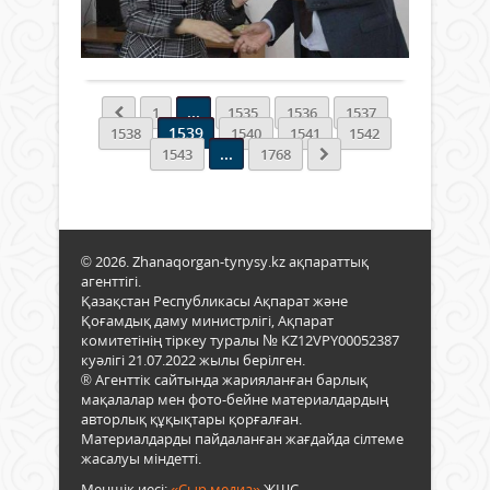
тест
баст
0
нәти
№11
Толығырақ
мект
мект
рейт
лице
айқ
Наза
болд
...
1
1535
1536
1537
зият
Сонд
1539
1538
1540
1541
1542
мект
бүгі
...
1543
1768
оқыт
ҰБТ-
жүйе
ға
көші
дай
жаң
түрл
бағд
әдіс-
© 2026. Zhanaqorgan-tynysy.kz ақпараттық
бой
тәсі
агенттігі.
жұм
қалы
Қазақстан Республикасы Ақпарат және
жаса
Тіпті
Қоғамдық даму министрлігі, Ақпарат
келед
2019
комитетінің тіркеу туралы № KZ12VPY00052387
Зият
жыл
куәлігі 21.07.2022 жылы берілген.
мект
баст
® Агенттік сайтында жарияланған барлық
негіз
ҰБТ
мақалалар мен фото-бейне материалдардың
бағы
жыл
авторлық құқықтары қорғалған.
хал
4
Материалдарды пайдаланған жағдайда сілтеме
тала
жасалуы міндетті.
рет
сай
өткіз
Меншік иесі:
«Сыр медиа»
ЖШС.