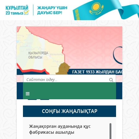
СОҢҒЫ ЖАҢАЛЫҚТАР
Жаңақорған ауданында құс
фабрикасы ашылды