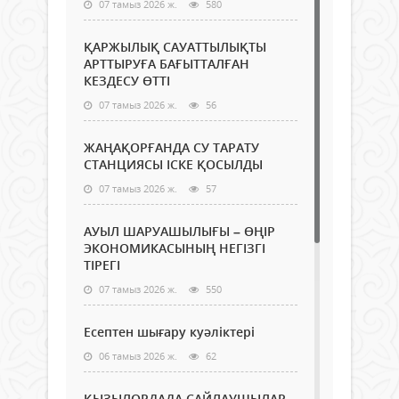
07 тамыз 2026 ж.
580
ҚАРЖЫЛЫҚ САУАТТЫЛЫҚТЫ
АРТТЫРУҒА БАҒЫТТАЛҒАН
КЕЗДЕСУ ӨТТІ
07 тамыз 2026 ж.
56
ЖАҢАҚОРҒАНДА СУ ТАРАТУ
СТАНЦИЯСЫ ІСКЕ ҚОСЫЛДЫ
07 тамыз 2026 ж.
57
АУЫЛ ШАРУАШЫЛЫҒЫ – ӨҢІР
ЭКОНОМИКАСЫНЫҢ НЕГІЗГІ
ТІРЕГІ
07 тамыз 2026 ж.
550
Есептен шығару куәліктері
06 тамыз 2026 ж.
62
ҚЫЗЫЛОРДАДА САЙЛАУШЫЛАР