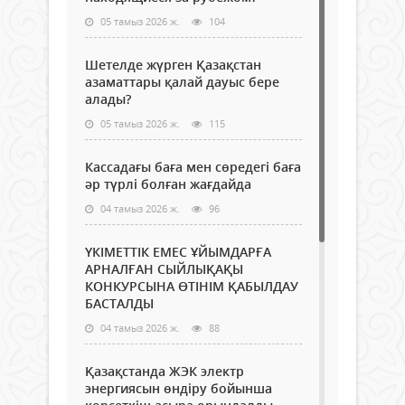
05 тамыз 2026 ж.
104
Шетелде жүрген Қазақстан
азаматтары қалай дауыс бере
алады?
05 тамыз 2026 ж.
115
Кассадағы баға мен сөредегі баға
әр түрлі болған жағдайда
04 тамыз 2026 ж.
96
ҮКІМЕТТІК ЕМЕС ҰЙЫМДАРҒА
АРНАЛҒАН СЫЙЛЫҚАҚЫ
КОНКУРСЫНА ӨТІНІМ ҚАБЫЛДАУ
БАСТАЛДЫ
04 тамыз 2026 ж.
88
Қазақстанда ЖЭК электр
энергиясын өндіру бойынша