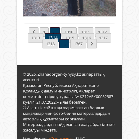
Екпі
істег
созу
752
0
ауы
1962
қоға
Толығырақ
тума
жыл
алд
Сәді
Абай
тұрғ
Балт
атын
маң
респ
мемл
...
1
1310
1311
1312
мінд
тан
педа
1314
1313
1315
1316
1317
Сон
тұлғ
инст
...
1318
1767
ішін
еді.
оқып
қызм
Кезі
ағы
қауы
Қаза
тілі
күнд
байл
оқы
бөле
Мини
мам
© 2026. Zhanaqorgan-tynysy.kz ақпараттық
ереж
бөлі
алы
агенттігі.
құры
меңг
шыққ
Қазақстан Республикасы Ақпарат және
әлеу
Алм
Қоғамдық даму министрлігі, Ақпарат
сала
байл
комитетінің тіркеу туралы № KZ12VPY00052387
мам
техн
куәлігі 21.07.2022 жылы берілген.
жұр
пайд
® Агенттік сайтында жарияланған барлық
шын
тор
мақалалар мен фото-бейне материалдардың
жүре
баст
авторлық құқықтары қорғалған.
жыл
ҚР
Материалдарды пайдаланған жағдайда сілтеме
алға
Бай
жасалуы міндетті.
Осы
мини
Меншік иесі:
«Сыр медиа»
ЖШС.