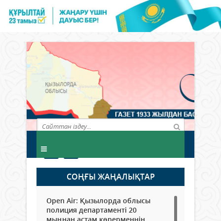
СОҢҒЫ ЖАҢАЛЫҚТАР
Open Air: Қызылорда облысы
полиция департаменті 20
мыңнан астам көрерменнің