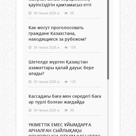
қауіпсіздігін қамтамасыз етті
06 тамыз 2026 ж.
38
Как могут проголосовать
граждане Казахстана,
находящиеся за рубежом?
05 тамыз 2026 ж.
109
Шетелде жүрген Қазақстан
азаматтары қалай дауыс бере
алады?
05 тамыз 2026 ж.
120
Кассадағы баға мен сөредегі баға
әр түрлі болған жағдайда
04 тамыз 2026 ж.
99
ҮКІМЕТТІК ЕМЕС ҰЙЫМДАРҒА
АРНАЛҒАН СЫЙЛЫҚАҚЫ