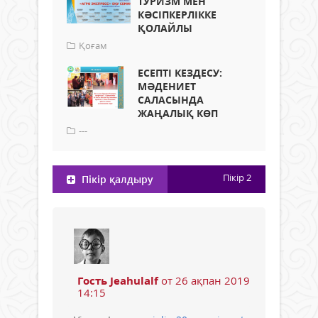
ТУРИЗМ МЕН
КӘСІПКЕРЛІККЕ
ҚОЛАЙЛЫ
Қоғам
ЕСЕПТІ КЕЗДЕСУ:
МӘДЕНИЕТ
САЛАСЫНДА
ЖАҢАЛЫҚ КӨП
---
Пікір
2
Пікір қалдыру
Гость Jeahulalf
от 26 ақпан 2019
14:15