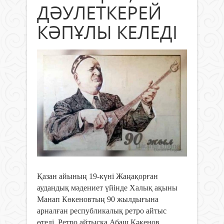
ДӘУЛЕТКЕРЕЙ
КӘПҰЛЫ КЕЛЕДІ
Қазан айының 19-күні Жаңақорған
аудандық мәдениет үйінде Халық ақыны
Манап Көкеновтың 90 жылдығына
арналған республикалық ретро айтыс
өтеді. Ретро айтысқа Абаш Кәкенов