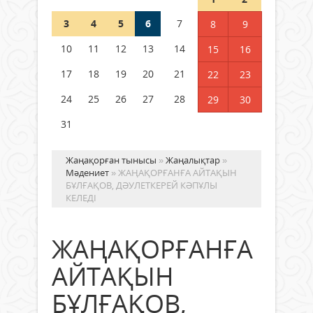
04 тамыз 2026 ж.
98
3
4
5
6
7
8
9
РУСЛАН РҮСТЕМҰЛЫ ОБЛЫС
10
11
12
13
14
15
16
ӘКІМІНІҢ КЕҢЕСШІСІ БОЛЫП
ТАҒАЙЫНДАЛДЫ
17
18
19
20
21
22
23
04 тамыз 2026 ж.
100
24
25
26
27
28
29
30
31
Жаңақорған тынысы
»
Жаңалықтар
»
Мәдениет
» ЖАҢАҚОРҒАНҒА АЙТАҚЫН
БҰЛҒАҚОВ, ДӘУЛЕТКЕРЕЙ КӘПҰЛЫ
КЕЛЕДІ
ЖАҢАҚОРҒАНҒА
АЙТАҚЫН
БҰЛҒАҚОВ,