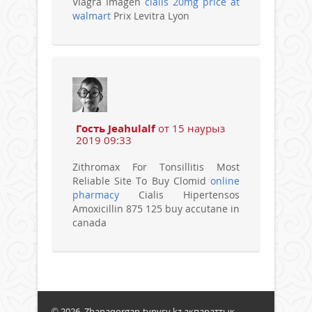
Viagra Imagen
cialis 20mg price at
walmart
Prix Levitra Lyon
Гость Jeahulalf
от 15 наурыз
2019 09:33
Zithromax For Tonsillitis Most
Reliable Site To Buy Clomid
online
pharmacy
Cialis Hipertensos
Amoxicillin 875 125 buy accutane in
canada
© 2026. Zhanaqorgan-tynysy.kz ақпараттық