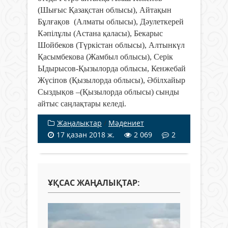
(Шығыс Қазақстан облысы), Айтақын
Бұлғақов (Алматы облысы), Дәулеткерей
Кәпілұлы (Астана қаласы), Бекарыс
Шойбеков (Түркістан облысы), Алтынкүл
Қасымбекова (Жамбыл облысы), Серік
Ыдырысов-Қызылорда облысы, Кенжебай
Жүсіпов (Қызылорда облысы), Әбілхайыр
Сыздықов –(Қызылорда облысы) сынды
айтыс саңлақтары келеді.
Жаңалықтар
/
Мәдениет
17 қазан 2018 ж.
2 069
2
ҰҚСАС ЖАҢАЛЫҚТАР: