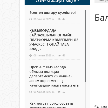
СОҢҒЫ ЖАҢАЛЫҚТАР
Есептен шығару куәліктері
Ба
06 тамыз 2026 ж.
42
ҚЫЗЫЛОРДАДА
САЙЛАУШЫЛАР ОНЛАЙН
ПЛАТФОРМА КӨМЕГІМЕН ӨЗ
УЧАСКЕСІН ОҢАЙ ТАБА
АЛАДЫ
06 тамыз 2026 ж.
46
Open Air: Қызылорда
облысы полиция
департаменті 20 мыңнан
астам көрерменнің
қауіпсіздігін қамтамасыз етті
06 тамыз 2026 ж.
57
Как могут проголосовать
Ғұлама 
граждане Казахстана,