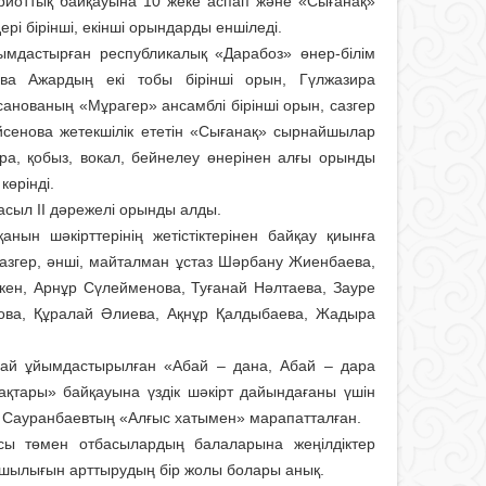
риоттық байқауына 10 жеке аспап және «Сығанақ»
 бірінші, екінші орындарды еншіледі.
ым­дастырған республикалық «Дарабоз» өнер-білім
ва Ажардың екі тобы бірінші орын, Гүлжазира
нованың «Мұрагер» ансамблі бірінші орын, сазгер
сенова жетекшілік ететін «Сығанақ» сырнайшылар
а, қобыз, вокал, бейнелеу өнерінен алғы орынды
көрінді.
сыл ІІ дәрежелі орынды алды.
ын шәкірттерінің жетістіктерінен байқау қиынға
сазгер, әнші, майталман ұстаз Шәрбану Жиенбаева,
ен, Арнұр Сүлейменова, Туғанай Нәлтаева, Зауре
ова, Құралай Әлиева, Ақнұр Қалдыбаева, Жадыра
рай ұйымдастырылған «Абай – дана, Абай – дара
пақтары» байқауына үздік шәкірт дайындағаны үшін
 Сауранбаевтың «Алғыс хатымен» марапатталған.
сы төмен отбасылардың балаларына жеңілдіктер
ушылығын арттырудың бір жолы болары анық.