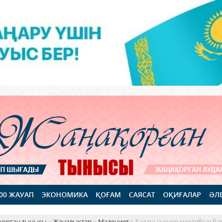
100 ЖАУАП
ЭКОНОМИКА
ҚОҒАМ
САЯСАТ
ОҚИҒАЛАР
ӘЛ
қорған тынысы
»
Жаңалықтар
»
Мәдениет
» Балаңыз өнер мектебіне ба