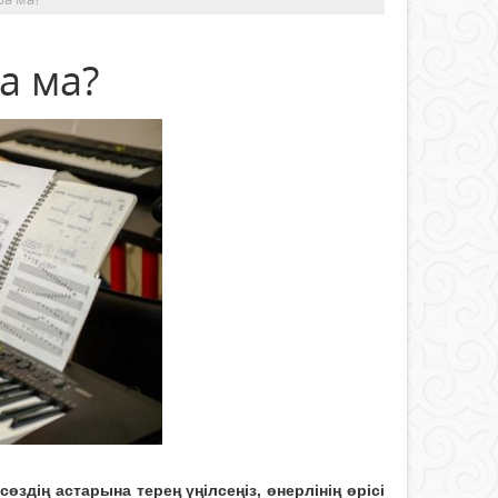
а ма?
здің астарына терең үңілсеңіз, өнерлінің өрісі