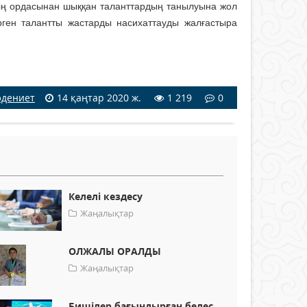
ің ордасынан шыққан таланттардың танылуына жол
рген талантты жастарды насихаттауды жалғастыра
дениет
14 қаңтар 2020 ж.
1 219
0
Келелі кездесу
Жаңалықтар
ОЛЖАЛЫ ОРАЛДЫ
Жаңалықтар
Бишілер бағындырған белес