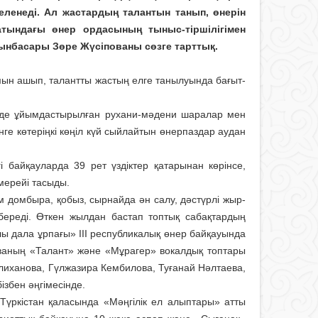
шеленеді. Ал жастардың талантын танып, өнерін
тындағы өнер ордасының тыныс-тіршілігімен
рынбасары Зөре Жүсіпованы сөзге тарттық.
мын ашып, талантты жастың елге танылуында бағыт-
гейде ұйымдастырылған рухани-мәдени шаралар мен
ге көтеріңкі көңіл күй сыйлайтын өнерпаздар аудан
 байқауларда 39 рет үздіктер қатарынан көрінсе,
мерейі тасыды.
 домбыра, қобыз, сырнайда ән салу, дәстүрлі жыр-
 береді. Өткен жылдан бастап топтық сабақтардың
ы дала ұрпағы» ІІІ республикалық өнер байқауында
еваның «Талант» және «Мұрагер» вокалдық топтары
лиханова, Гүлжазира Кембилова, Туғанай Нәлтаева,
ізбен әңгімесінде.
 Түркістан қаласында «Мәңгілік ел алыптары» атты