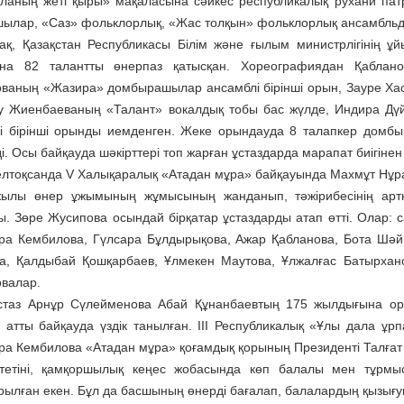
ланың жеті қыры» мақаласына сәйкес республикалық рухани пат
ылар, «Саз» фольклорлық, «Жас толқын» фольклорлық ансамбльдері
ақ, Қазақстан Республикасы Білім және ғылым министрлігінің ұй
ына 82 талантты өнерпаз қатысқан. Хореографиядан Қаблано
ваның «Жазира» домбырашылар ансамблі бірінші орын, Зауре Хаса
 Жиенбаеваның «Талант» вокалдық тобы бас жүлде, Индира Дүй
і бірінші орынды иемденген. Жеке орындауда 8 талапкер домбыр
. Осы байқауда шәкірттері топ жарған ұстаздарда марапат биігінен 
елтоқсанда V Халықаралық «Атадан мұра» байқауында Махмұт Нұра
ылы өнер ұжымының жұмысының жанданып, тәжірибесінің артқан
ы. Зөре Жусипова осындай бірқатар ұстаздарды атап өтті. Олар: 
ра Кембилова, Гүлсара Бұлдырықова, Ажар Қабланова, Бота Шәйк
а, Қалдыбай Қошқарбаев, Ұлмекен Маутова, Ұлжалғас Батырхан
валар.
 ұстаз Арнұр Сүлейменова Абай Құнанбаевтың 175 жылдығына о
» атты байқауда үздік танылған. ІІІ Республикалық «Ұлы дала ұр
ра Кембилова «Атадан мұра» қоғамдық қорының Президенті Талғат
тетіні, қамқоршылық кеңес жобасында көп балалы мен тұрмы
рылған екен. Бұл да басшының өнерді бағалап, балалардың қызығ