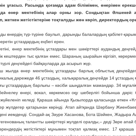
нін ұғасыз. Расында қоғамда адам білімімен, өнерімен ерек
да өнер мектебінің алар орны зор. Сондықтан Әлшекей а
, жеткен жетістіктеріне тоқталуды жөн көріп, директордың о
ды өнердің түр-түріне баулып, дарынды балалардың қабілет-қары
еретін ұстаздардың еңбегі ерен.
тетіні, өнер мектебінің ұстаздары мен шәкірттері аудандық дең
ік кештерден тыс қалған емес. Шараның шырайын кіргізіп, көрермен
 түрлі деңгейдегі байқауларда да асырып жүр.
ш жылда өнер мектебінің ұстаздары барлық облыстық деңгейдегі
икалық дәрежеде 46 ұстаздың, халықаралық деңгейде 14 ұстаздың 
ғы ұстаздардың барлығы – кәсіби шыңдалған мамандар. 34 мұғалім
бейнелеу өнері, вокал, көркемсөз оқу шеберлігі бойынша дәріс
жүйеленіп келеді. Қараша айында Қызылорда қаласында өткен «Ұл
кер жүлдегер қатарынан көрінді. Атап айтқанда Шәрбану Жиенба
дені иемденді. Сондай-ақ Зәуре Хасанова, Бота Шәйкен, Жадыра А
егенованың талантты шәкірттері жүлделі оралды,– деді Зөре апай б
өрендердің жетістіктері мұнымен тоқтап қалмақ емес. 17 қараша