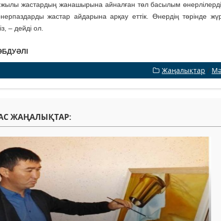
 жылы жастардың жанашырына айналған төл басылым өнерлілерд
нерпаздарды жастар айдарына арқау еттік. Өнердің төрінде жү
з, – дейді ол.
ӘБДУӘЛІ
Жаңалықтар
/
Мә
АС ЖАҢАЛЫҚТАР: