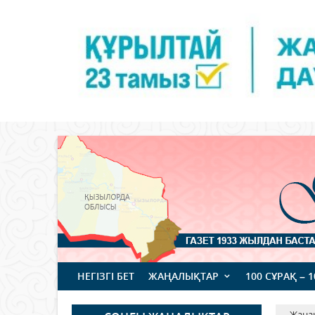
НЕГІЗГІ БЕТ
ЖАҢАЛЫҚТАР
100 СҰРАҚ – 
Жаңа