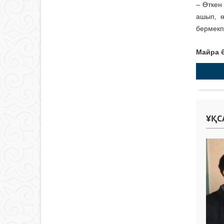
– Өткен
ашып, ө
бермекпі
Майра 
ҰҚС