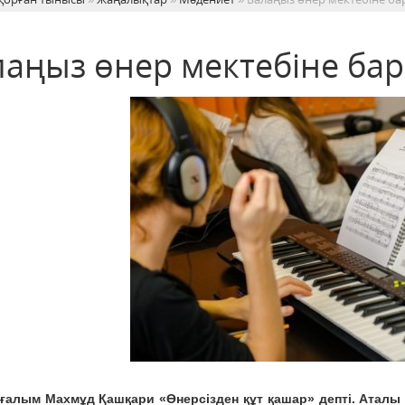
лаңыз өнер мектебіне бар
ғалым Махмұд Қашқари «Өнерсізден құт қашар» депті. Аталы сө