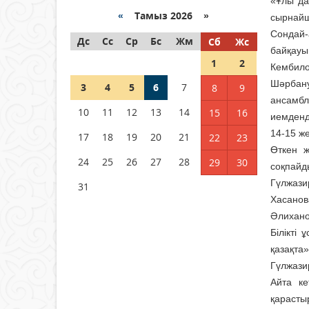
«Ұлы да
Қазақстанда ЖЭК электр
энергиясын өндіру бойынша
«
Тамыз 2026 »
сырнайш
көрсеткіш асыра орындалды
Сондай-
Дс
Сс
Ср
Бс
Жм
Сб
Жс
04 тамыз 2026 ж.
105
байқау
1
2
Кембило
ҚҰРҚЫЛТАЙДЫҢ ҰЯСЫ КИЕЛІ
Шәрбану
3
4
5
6
7
8
9
МЕ?
ансамбл
10
11
12
13
14
15
16
04 тамыз 2026 ж.
96
иемденді
14-15 ж
17
18
19
20
21
22
23
Германия аптап ыстыққа
Өткен ж
байланысты суды үнемдей
24
25
26
27
28
29
30
соқпайд
бастады
Гүлжази
31
04 тамыз 2026 ж.
93
Хасанов
Әлихано
Білікті
қазақта
Гүлжази
Айта ке
қарасты