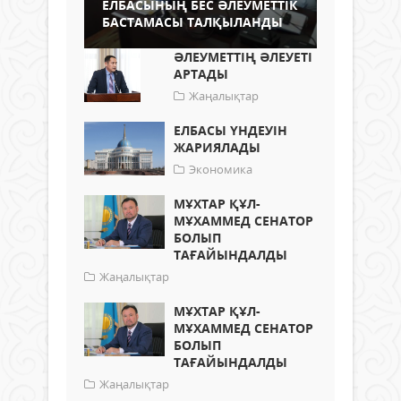
ЕЛБАСЫНЫҢ БЕС ӘЛЕУМЕТТІК
БАСТАМАСЫ ТАЛҚЫЛАНДЫ
ӘЛЕУМЕТТІҢ ӘЛЕУЕТІ
АРТАДЫ
Жаңалықтар
ЕЛБАСЫ ҮНДЕУІН
ЖАРИЯЛАДЫ
Экономика
МҰХТАР ҚҰЛ-
МҰХАММЕД СЕНАТОР
БОЛЫП
ТАҒАЙЫНДАЛДЫ
Жаңалықтар
МҰХТАР ҚҰЛ-
МҰХАММЕД СЕНАТОР
БОЛЫП
ТАҒАЙЫНДАЛДЫ
Жаңалықтар