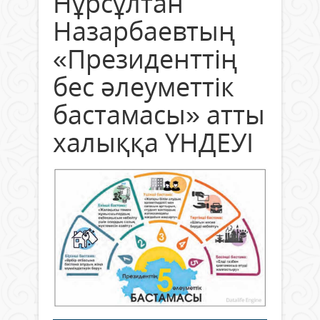
Нұрсұлтан
Назарбаевтың
«Президенттің
бес әлеуметтік
бастамасы» атты
халыққа ҮНДЕУІ