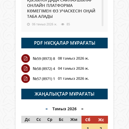
ОНЛАЙН ПЛАТФОРМА
КӨМЕГІМЕН ӨЗ УЧАСКЕСІН ОҢАЙ
ТАБА АЛАДЫ
06 тамыз 2026 ж.
85
Open Air: Қызылорда облысы
PDF НҰСҚАЛАР МҰРАҒАТЫ
полиция департаменті 20
мыңнан астам көрерменнің
қауіпсіздігін қамтамасыз етті
08 тамыз 2026 ж.
№59 (8973) 8
06 тамыз 2026 ж.
95
04 тамыз 2026 ж.
№58 (8972) 4
Wi-Fi ҚАБЫРҒА АРҚЫЛЫ ҚАЛАЙ
01 тамыз 2026 ж.
№57 (8971) 1
ӨТЕДІ?
06 тамыз 2026 ж.
263
ЖАҢАЛЫҚТАР МҰРАҒАТЫ
Как могут проголосовать
граждане Казахстана,
«
Тамыз 2026 »
находящиеся за рубежом?
Дс
Сс
Ср
Бс
Жм
Сб
Жс
05 тамыз 2026 ж.
144
1
2