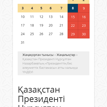
Шетелде жүрген Қазақстан
3
4
5
6
7
8
9
азаматтары қалай дауыс бере
алады?
10
11
12
13
14
15
16
05 тамыз 2026 ж.
153
17
18
19
20
21
22
23
24
25
26
27
28
29
30
31
Жаңақорған тынысы
»
Жаңалықтар
»
Қазақстан Президенті Нұрсұлтан
Назарбаевтың «Президенттің бес
әлеуметтік бастамасы» атты халыққа
ҮНДЕУІ
Қазақстан
Президенті