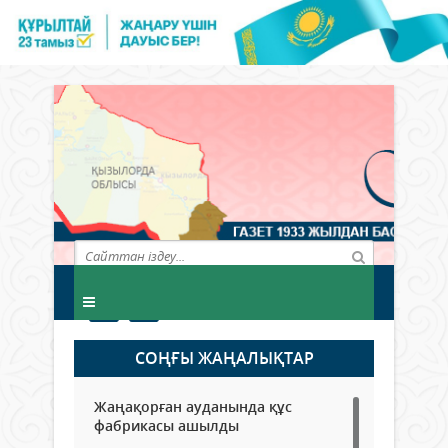
СОҢҒЫ ЖАҢАЛЫҚТАР
Жаңақорған ауданында құс
фабрикасы ашылды