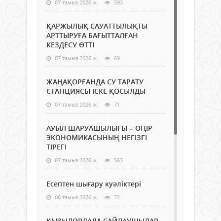
07 тамыз 2026 ж.
593
ҚАРЖЫЛЫҚ САУАТТЫЛЫҚТЫ
АРТТЫРУҒА БАҒЫТТАЛҒАН
КЕЗДЕСУ ӨТТІ
07 тамыз 2026 ж.
69
ЖАҢАҚОРҒАНДА СУ ТАРАТУ
СТАНЦИЯСЫ ІСКЕ ҚОСЫЛДЫ
07 тамыз 2026 ж.
71
АУЫЛ ШАРУАШЫЛЫҒЫ – ӨҢІР
ЭКОНОМИКАСЫНЫҢ НЕГІЗГІ
ТІРЕГІ
07 тамыз 2026 ж.
563
Есептен шығару куәліктері
06 тамыз 2026 ж.
72
ҚЫЗЫЛОРДАДА САЙЛАУШЫЛАР