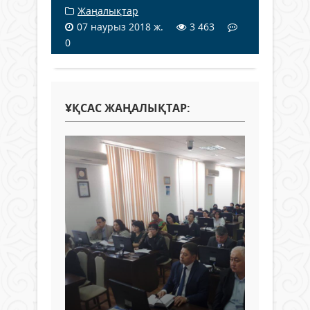
Жаңалықтар
07 наурыз 2018 ж.
3 463
0
ҰҚСАС ЖАҢАЛЫҚТАР: