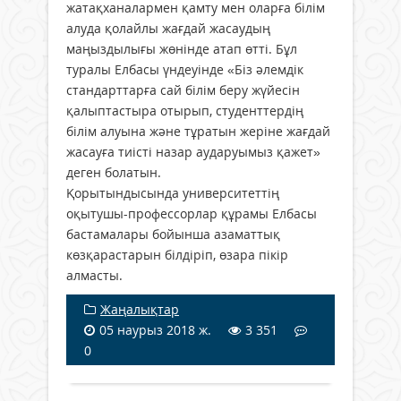
жатақханалармен қамту мен оларға білім
алуда қолайлы жағдай жасаудың
маңыздылығы жөнінде атап өтті. Бұл
туралы Елбасы үндеуінде «Біз әлемдік
стандарттарға сай білім беру жүйесін
қалыптастыра отырып, студенттердің
білім алуына және тұратын жеріне жағдай
жасауға тиісті назар аударуымыз қажет»
деген болатын.
Қорытындысында университеттің
оқытушы-профессорлар құрамы Елбасы
бастамалары бойынша азаматтық
көзқарастарын білдіріп, өзара пікір
алмасты.
Жаңалықтар
05 наурыз 2018 ж.
3 351
0