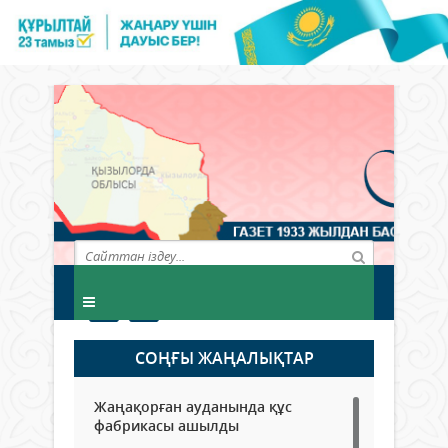
СОҢҒЫ ЖАҢАЛЫҚТАР
Жаңақорған ауданында құс
фабрикасы ашылды