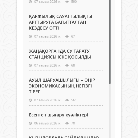
07 тамыз 2026 ж.
590
ҚАРЖЫЛЫҚ САУАТТЫЛЫҚТЫ
АРТТЫРУҒА БАҒЫТТАЛҒАН
КЕЗДЕСУ ӨТТІ
07 тамыз 2026 ж.
67
ЖАҢАҚОРҒАНДА СУ ТАРАТУ
СТАНЦИЯСЫ ІСКЕ ҚОСЫЛДЫ
07 тамыз 2026 ж.
68
АУЫЛ ШАРУАШЫЛЫҒЫ – ӨҢІР
ЭКОНОМИКАСЫНЫҢ НЕГІЗГІ
ТІРЕГІ
07 тамыз 2026 ж.
561
Есептен шығару куәліктері
06 тамыз 2026 ж.
70
ҚЫЗЫЛОРДАДА САЙЛАУШЫЛАР