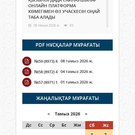
ОНЛАЙН ПЛАТФОРМА
КӨМЕГІМЕН ӨЗ УЧАСКЕСІН ОҢАЙ
ТАБА АЛАДЫ
06 тамыз 2026 ж.
83
Open Air: Қызылорда облысы
PDF НҰСҚАЛАР МҰРАҒАТЫ
полиция департаменті 20
мыңнан астам көрерменнің
қауіпсіздігін қамтамасыз етті
08 тамыз 2026 ж.
№59 (8973) 8
06 тамыз 2026 ж.
91
04 тамыз 2026 ж.
№58 (8972) 4
Wi-Fi ҚАБЫРҒА АРҚЫЛЫ ҚАЛАЙ
01 тамыз 2026 ж.
№57 (8971) 1
ӨТЕДІ?
06 тамыз 2026 ж.
259
ЖАҢАЛЫҚТАР МҰРАҒАТЫ
Как могут проголосовать
граждане Казахстана,
«
Тамыз 2026 »
находящиеся за рубежом?
Дс
Сс
Ср
Бс
Жм
Сб
Жс
05 тамыз 2026 ж.
141
1
2