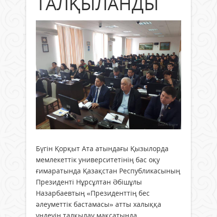
ТАЛҚЫЛАНДЫ
Бүгін Қорқыт Ата атындағы Қызылорда
мемлекеттік университетінің бас оқу
ғимаратында Қазақстан Республикасының
Президенті Нұрсұлтан Әбішұлы
Назарбаевтың «Президенттің бес
әлеуметтік бастамасы» атты халыққа
үндеуін талқылау мақсатында