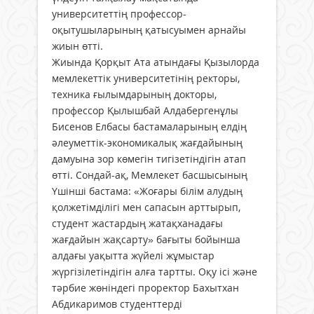
университеттің профессор-
оқытушыларының қатысуымен арнайы
жиын өтті.
Жиында Қорқыт Ата атындағы Қызылорда
мемлекеттік университетінің ректоры,
техника ғылымдарының докторы,
профессор Қылышбай Алдабергенұлы
Бисенов Елбасы бастамаларының елдің
әлеуметтік-экономикалық жағдайының
дамуына зор көмегін тигізетіндігін атап
өтті. Сондай-ақ, Мемлекет басшысының
Үшінші бастама: «Жоғары білім алудың
қолжетімділігі мен сапасын арттырып,
студент жастардың жатақханадағы
жағдайын жақсарту» бағыты бойынша
алдағы уақытта жүйелі жұмыстар
жүргізілетіндігін алға тартты. Оқу ісі және
тәрбие жөніндегі проректор Бахытхан
Абдикаримов студенттерді