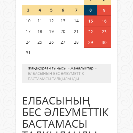
Шетелде жүрген Қазақстан
3
4
5
6
7
8
9
азаматтары қалай дауыс бере
алады?
10
11
12
13
14
15
16
05 тамыз 2026 ж.
151
17
18
19
20
21
22
23
24
25
26
27
28
29
30
31
Жаңақорған тынысы
»
Жаңалықтар
»
ЕЛБАСЫНЫҢ БЕС ӘЛЕУМЕТТІК
БАСТАМАСЫ ТАЛҚЫЛАНДЫ
ЕЛБАСЫНЫҢ
БЕС ӘЛЕУМЕТТІК
БАСТАМАСЫ