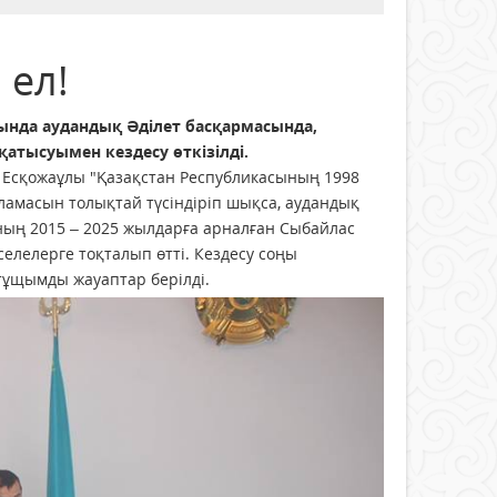
 ел!
ында аудандық Әділет басқармасында,
атысуымен кездесу өткізілді.
 Есқожаұлы "Қазақстан Республикасының 1998
амасын толықтай түсіндіріп шықса, аудандық
ың 2015 – 2025 жылдарға арналған Сыбайлас
елелерге тоқталып өтті. Кездесу соңы
тұщымды жауаптар берілді.