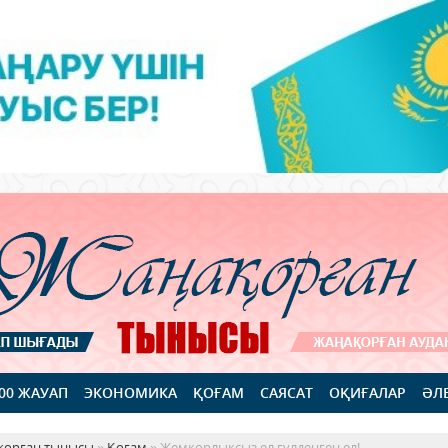
100 ЖАУАП
ЭКОНОМИКА
ҚОҒАМ
САЯСАТ
ОҚИҒАЛАР
ӘЛ
қорған тынысы
»
Қоғам
» Жемқорлықсыз ел гүлденген ел!