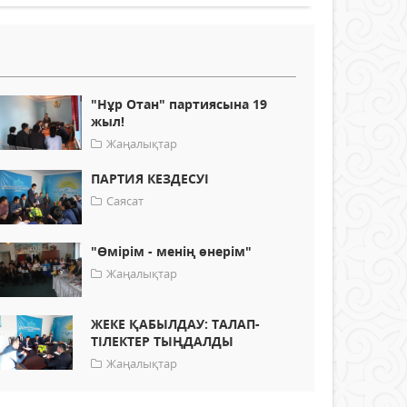
"Нұр Отан" партиясына 19
жыл!
Жаңалықтар
ПАРТИЯ КЕЗДЕСУІ
Саясат
"Өмірім - менің өнерім"
Жаңалықтар
ЖЕКЕ ҚАБЫЛДАУ: ТАЛАП-
ТІЛЕКТЕР ТЫҢДАЛДЫ
Жаңалықтар