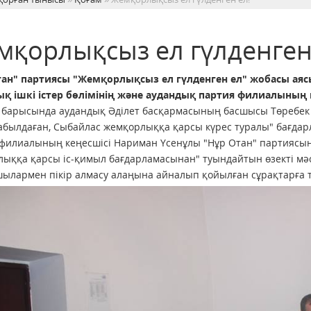
мқорлықсыз ел гүлденген
тан" партиясы "Жемқорлықсыз ел гүлденген ел" жобасы аяс
қ ішкі істер бөлімінің және аудандық партия филиалының қ
 барысында аудандық Әділет басқармасының басшысы Төребек
былдаған, Сыбайлас жемқорлыққа қарсы күрес туралы" бағдарл
филиалының кеңесшісі Нариман Үсенұлы "Нұр Отан" партиясын
ыққа қарсы іс-қимыл бағдарламасынан" туындайтын өзекті мәс
ылармен пікір алмасу алаңына айналып қойылған сұрақтарға 