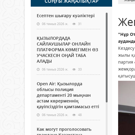
СОҢҒЫ ЖАҢАЛЫҚТАР
Есептен шығару куәліктері
Же
06 тамыз 2026 ж.
31
"Нұр О
ҚЫЗЫЛОРДАДА
ауданды
САЙЛАУШЫЛАР ОНЛАЙН
Кездесу
ПЛАТФОРМА КӨМЕГІМЕН ӨЗ
жылы қа
УЧАСКЕСІН ОҢАЙ ТАБА
АЛАДЫ
партия 
жемқорл
06 тамыз 2026 ж.
33
қатысуш
Open Air: Қызылорда
облысы полиция
департаменті 20 мыңнан
астам көрерменнің
қауіпсіздігін қамтамасыз етті
06 тамыз 2026 ж.
48
Как могут проголосовать
граждане Казахстана,