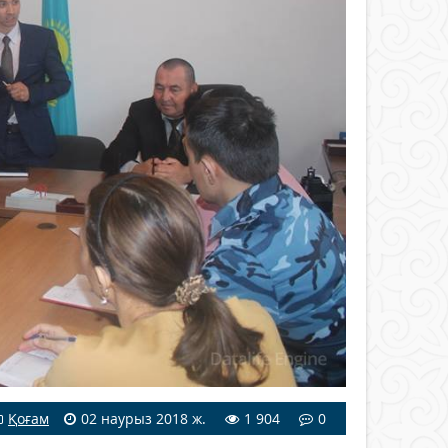
Қоғам
02 наурыз 2018 ж.
1 904
0