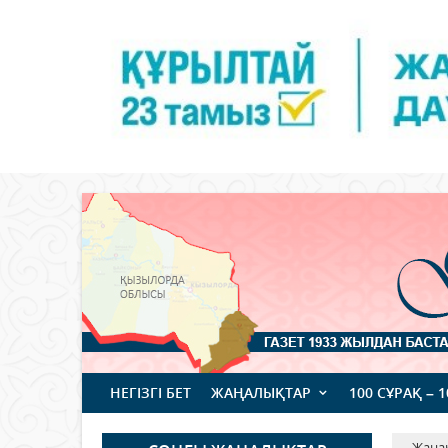
НЕГІЗГІ БЕТ
ЖАҢАЛЫҚТАР
100 СҰРАҚ – 
Жаңа