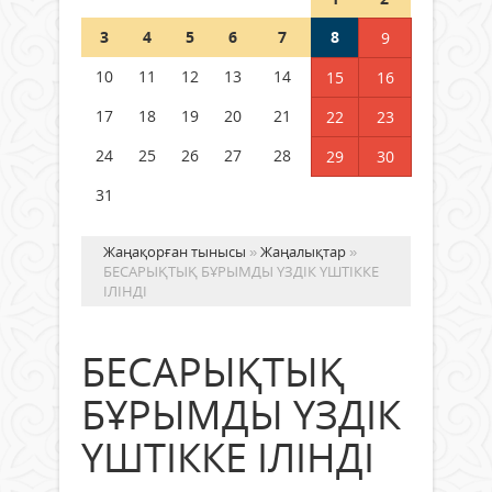
Шетелде жүрген Қазақстан
3
4
5
6
7
8
9
азаматтары қалай дауыс бере
алады?
10
11
12
13
14
15
16
05 тамыз 2026 ж.
155
17
18
19
20
21
22
23
24
25
26
27
28
29
30
31
Жаңақорған тынысы
»
Жаңалықтар
»
БЕСАРЫҚТЫҚ БҰРЫМДЫ ҮЗДІК ҮШТІККЕ
ІЛІНДІ
БЕСАРЫҚТЫҚ
БҰРЫМДЫ ҮЗДІК
ҮШТІККЕ ІЛІНДІ