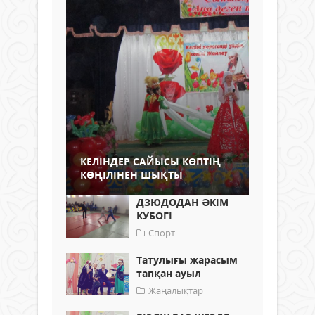
КЕЛІНДЕР САЙЫСЫ КӨПТІҢ
КӨҢІЛІНЕН ШЫҚТЫ
ДЗЮДОДАН ӘКІМ
КУБОГІ
Спорт
Татулығы жарасым
тапқан ауыл
Жаңалықтар