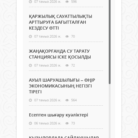
07 тамыз 2026 ж.
596
ҚАРЖЫЛЫҚ САУАТТЫЛЫҚТЫ
АРТТЫРУҒА БАҒЫТТАЛҒАН
КЕЗДЕСУ ӨТТІ
07 тамыз 2026 ж.
70
ЖАҢАҚОРҒАНДА СУ ТАРАТУ
СТАНЦИЯСЫ ІСКЕ ҚОСЫЛДЫ
07 тамыз 2026 ж.
72
АУЫЛ ШАРУАШЫЛЫҒЫ – ӨҢІР
ЭКОНОМИКАСЫНЫҢ НЕГІЗГІ
ТІРЕГІ
07 тамыз 2026 ж.
564
Есептен шығару куәліктері
06 тамыз 2026 ж.
73
ҚЫЗЫЛОРДАДА САЙЛАУШЫЛАР