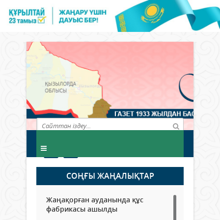
СОҢҒЫ ЖАҢАЛЫҚТАР
Жаңақорған ауданында құс
фабрикасы ашылды