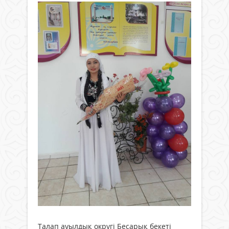
Талап ауылдық округі Бесарық бекеті