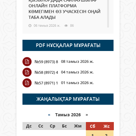
ОНЛАЙН ПЛАТФОРМА
КӨМЕГІМЕН ӨЗ УЧАСКЕСІН ОҢАЙ
ТАБА АЛАДЫ
06 тамыз 2026 ж.
86
Open Air: Қызылорда облысы
PDF НҰСҚАЛАР МҰРАҒАТЫ
полиция департаменті 20
мыңнан астам көрерменнің
қауіпсіздігін қамтамасыз етті
08 тамыз 2026 ж.
№59 (8973) 8
06 тамыз 2026 ж.
96
04 тамыз 2026 ж.
№58 (8972) 4
Wi-Fi ҚАБЫРҒА АРҚЫЛЫ ҚАЛАЙ
01 тамыз 2026 ж.
№57 (8971) 1
ӨТЕДІ?
06 тамыз 2026 ж.
264
ЖАҢАЛЫҚТАР МҰРАҒАТЫ
Как могут проголосовать
граждане Казахстана,
«
Тамыз 2026 »
находящиеся за рубежом?
Дс
Сс
Ср
Бс
Жм
Сб
Жс
05 тамыз 2026 ж.
145
1
2