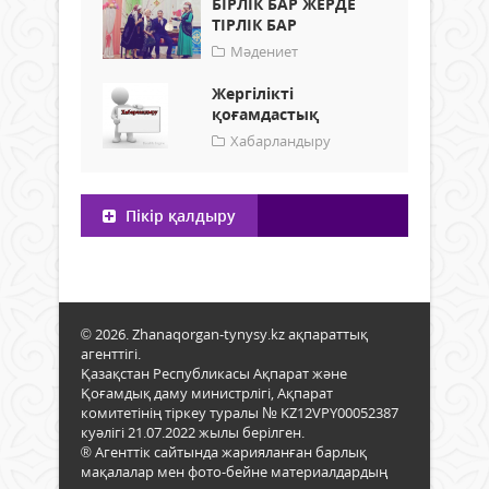
БІРЛІК БАР ЖЕРДЕ
ТІРЛІК БАР
Мәдениет
Жергілікті
қоғамдастық
Хабарландыру
Пікір қалдыру
© 2026. Zhanaqorgan-tynysy.kz ақпараттық
агенттігі.
Қазақстан Республикасы Ақпарат және
Қоғамдық даму министрлігі, Ақпарат
комитетінің тіркеу туралы № KZ12VPY00052387
куәлігі 21.07.2022 жылы берілген.
® Агенттік сайтында жарияланған барлық
мақалалар мен фото-бейне материалдардың