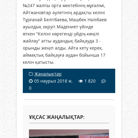
№247 жалпы орта мектебінің мұғалімі,
Айтжановтар әулетінің ардақты келіні
Тұрғанай Белгібаева, Машбек Нәлібаев
ауылдық округі Мәдениет үйінде
өткен "Келіні көрегенді үйдің-көңілі
жайлау" атты аудандық байқауда 3 -
орынды жеңіп алды. Айта кету керек,
аймақтық байқауға аудан бойынша 17
келін қатысты.
Жаңалықтар
05 наурыз 2018 ж.
1 820
0
ҰҚСАС ЖАҢАЛЫҚТАР: