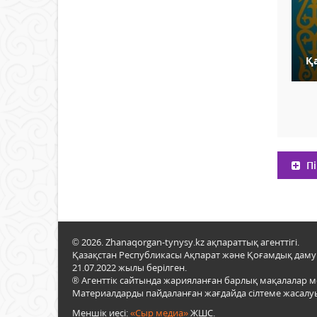
Қ
Пі
© 2026. Zhanaqorgan-tynysy.kz ақпараттық агенттігі.
Қазақстан Республикасы Ақпарат және Қоғамдық даму м
21.07.2022 жылы берілген.
® Агенттік сайтында жарияланған барлық мақалалар 
Материалдарды пайдаланған жағдайда сілтеме жасалуы
Меншік иесі:
«Сыр медиа»
ЖШС.