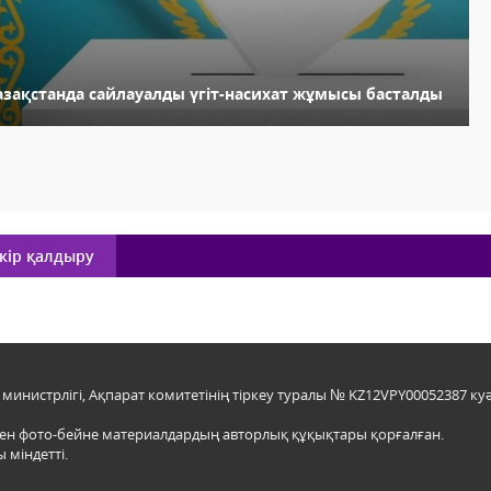
азақстанда сайлауалды үгіт-насихат жұмысы басталды
кір қалдыру
инистрлігі, Ақпарат комитетінің тіркеу туралы № KZ12VPY00052387 куә
мен фото-бейне материалдардың авторлық құқықтары қорғалған.
 міндетті.