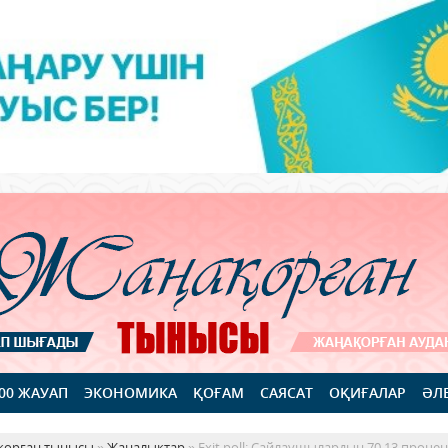
100 ЖАУАП
ЭКОНОМИКА
ҚОҒАМ
САЯСАТ
ОҚИҒАЛАР
ӘЛ
қорған тынысы
»
Жаңалықтар
» Еxit poll: Сайлаушылардың 70,13 проце