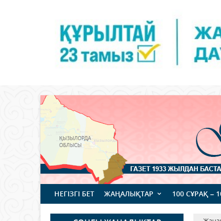
НЕГІЗГІ БЕТ
ЖАҢАЛЫҚТАР
100 СҰРАҚ – 
Жаңа