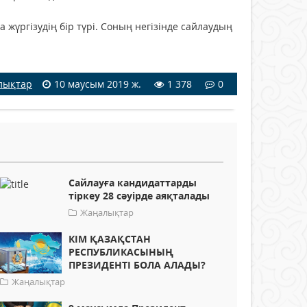
жүргізудің бір түрі. Соның негізінде сайлаудың
лықтар
10 маусым 2019 ж.
1 378
0
Сайлауға кандидаттарды
тіркеу 28 сәуірде аяқталады
Жаңалықтар
КІМ ҚАЗАҚСТАН
РЕСПУБЛИКАСЫНЫҢ
ПРЕЗИДЕНТІ БОЛА АЛАДЫ?
Жаңалықтар