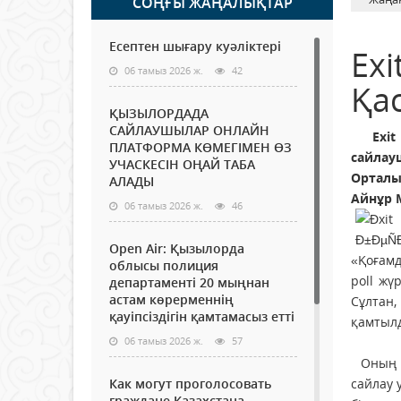
СОҢҒЫ ЖАҢАЛЫҚТАР
Есептен шығару куәліктері
Еxi
06 тамыз 2026 ж.
42
Қа
ҚЫЗЫЛОРДАДА
САЙЛАУШЫЛАР ОНЛАЙН
Еxit 
ПЛАТФОРМА КӨМЕГІМЕН ӨЗ
сайлау
УЧАСКЕСІН ОҢАЙ ТАБА
Орталы
АЛАДЫ
Айнұр 
06 тамыз 2026 ж.
46
Open Air: Қызылорда
«Қоғамд
облысы полиция
poll жү
департаменті 20 мыңнан
астам көрерменнің
Сұлтан,
қауіпсіздігін қамтамасыз етті
қамтылд
06 тамыз 2026 ж.
57
Оның ай
Как могут проголосовать
сайлау 
граждане Казахстана,