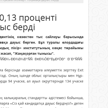
0,13 проценті
ыс берді
ентінің кезектен тыс сайлауы барысында
евқа дауыс берген. Бұл туралы елордадағы
мдық пікір» институтының кеңес төрайымы
 жасап, "Жаңақорған тынысы".
а берісінде азаматтарға әлеуметтік зерттеу Exit
ргізді. Оның ішінде облыс орталықтыры мен Нұр-
да 94 учаске, ал ауыл округтерінде 134 учаске
ың халықаралық стандартты әдістемесі бойынша,
арға «Сіз қай кандидатқа дауыс бердіңіз?» деген