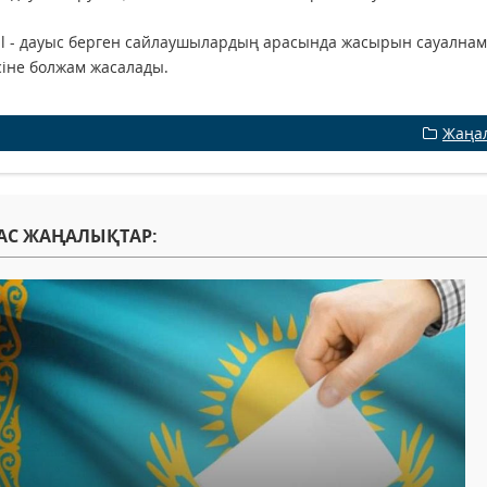
ll - дауыс берген сайлаушылардың арасында жасырын сауалнама 
іне болжам жасалады.
Жаңа
АС ЖАҢАЛЫҚТАР: