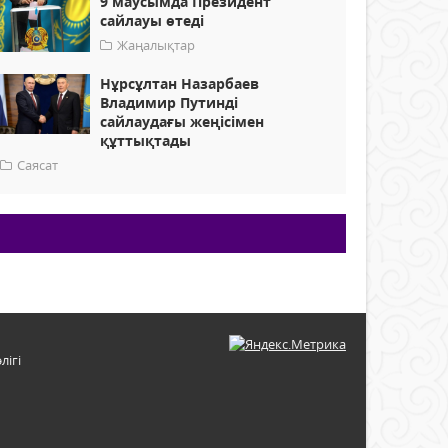
9 маусымда Президент
сайлауы өтеді
Жаңалықтар
Нұрсұлтан Назарбаев
Владимир Путинді
сайлаудағы жеңісімен
құттықтады
Саясат
лігі