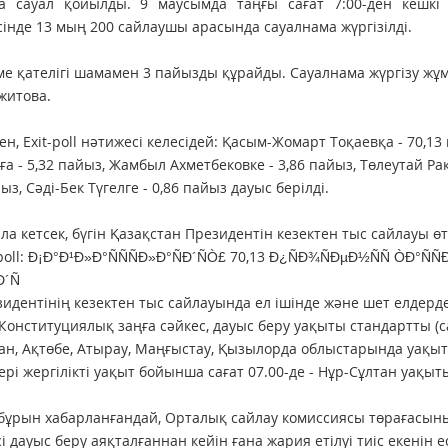
на сауал қойылды. 9 маусымда таңғы сағат 7:00-ден кешкі 
інде 13 мың 200 сайлаушы арасында сауалнама жүргізілді.
ме қателігі шамамен 3 пайызды құрайды. Сауалнама жүргізу жұ
житова.
, Exit-poll нәтижесі келесідей: Қасым-Жомарт Тоқаевқа - 70,13
ға - 5,32 пайыз, Жамбыл Ахметбековке - 3,86 пайыз, Төлеутай Ра
ыз, Сәді-Бек Түгелге - 0,86 пайыз дауыс берілді.
ла кетсек, бүгін Қазақстан Президентін кезектен тыс сайлауы өт
идентінің кезектен тыс сайлауында ел ішінде және шет елдерде 
Конституциялық заңға сәйкес, дауыс беру уақыты стандартты (са
ан, Ақтөбе, Атырау, Маңғыстау, Қызылорда облыстарында уа
ері жергілікті уақыт бойынша сағат 07.00-де - Нұр-Сұлтан уақы
ұрын хабарланғандай, Орталық сайлау комиссиясы төрағасыны
і дауыс беру аяқталғаннан кейін ғана жария етілуі тиіс екенін е