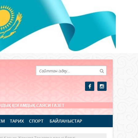
ЕМ
ТАРИХ
СПОРТ
БАЙЛАНЫСТАР
нті Қасым-Жомарт Тоқаевқа дауыс берді