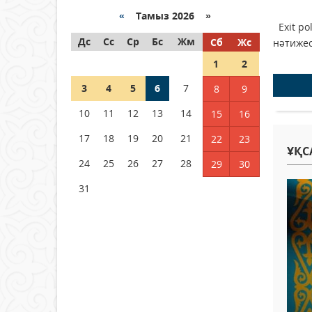
Қазақстанда ЖЭК электр
энергиясын өндіру бойынша
«
Тамыз 2026 »
Exit po
көрсеткіш асыра орындалды
Дс
Сс
Ср
Бс
Жм
Сб
Жс
нәтижес
04 тамыз 2026 ж.
105
1
2
ҚҰРҚЫЛТАЙДЫҢ ҰЯСЫ КИЕЛІ
3
4
5
6
7
8
9
МЕ?
10
11
12
13
14
15
16
04 тамыз 2026 ж.
96
17
18
19
20
21
22
23
Германия аптап ыстыққа
ҰҚС
байланысты суды үнемдей
24
25
26
27
28
29
30
бастады
31
04 тамыз 2026 ж.
93