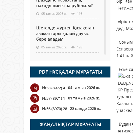
бір ға
находящиеся за рубежом?
Нәтижес
05 тамыз 2026 ж.
116
«Ірікте
Шетелде жүрген Қазақстан
деді Мә
азаматтары қалай дауыс
бере алады?
Сонымен
05 тамыз 2026 ж.
128
Еспаева
1,41 пай
Кассадағы баға мен сөредегі
баға әр түрлі болған
Еске са
PDF НҰСҚАЛАР МҰРАҒАТЫ
жағдайда
04 тамыз 2026 ж.
107
04 тамыз 2026 ж.
№58 (8972) 4
ҚР През
ҮКІМЕТТІК ЕМЕС ҰЙЫМДАРҒА
туралы 
01 тамыз 2026 ж.
№57 (8971) 1
АРНАЛҒАН СЫЙЛЫҚАҚЫ
Қазақст
КОНКУРСЫНА ӨТІНІМ
28 шілде 2026 ж.
№56 (8970) 28
учаскел
ҚАБЫЛДАУ БАСТАЛДЫ
04 тамыз 2026 ж.
106
ЖАҢАЛЫҚТАР МҰРАҒАТЫ
Бұдан б
нәтижес