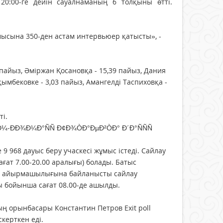
20:00-ге дейін сауалнаманың 6 толқыны өтті.
мысына 350-ден астам интервьюер қатысты», -
 пайыз, Әміржан Қосановқа - 15,39 пайыз, Дания
қымбековке - 3,03 пайыз, Амангелді Таспиховқа -
ті.
9 968 дауыс беру учаскесі жұмыс істеді. Сайлау
ғат 7.00-20.00 аралығы) болады. Батыс
қыт айырмашылығына байланысты сайлау
ты бойынша сағат 08.00-де ашылды.
ң орынбасары Константин Петров Exit poll
скерткен еді.