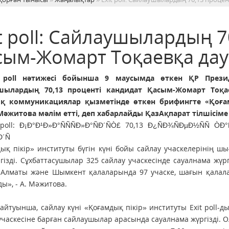
t poll: Сайлаушылардың 7
сым-Жомарт Тоқаевқа дау
poll нәтижесі бойынша 9 маусымда өткен ҚР Презид
шылардың 70,13 проценті кандидат Қасым-Жомарт Тоқа
қ коммуникациялар қызметінде өткен брифингте «Қоға
Мәжитова мәлім етті, деп хабарлайды ҚазАқпарат тілшісіме
ық пікір» институты бүгін күні бойы сайлау учаскелерінің шығ
ргізді. Сұхбаттасушылар 325 сайлау учаскесінде сауалнама жү
 Алматы және Шымкент қалаларында 97 учаске, шағын қалалар
ы», - А. Мәжитова.
туынша, сайлау күні «Қоғамдық пікір» институты Exit poll-д
учаскесіне барған сайлаушылар арасында сауалнама жүргізді. Ол