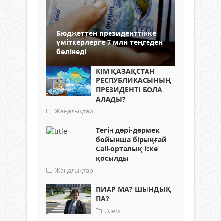
Бюджеттен президенттікке
үміткерлерге 7 млн теңгеден
бөлінеді
КІМ ҚАЗАҚСТАН
РЕСПУБЛИКАСЫНЫҢ
ПРЕЗИДЕНТІ БОЛА
АЛАДЫ?
Жаңалықтар
Тегін дәрі-дәрмек
бойынша бірыңғай
Call-орталық іске
қосылды
Жаңалықтар
ПИАР МА? ШЫНДЫҚ
ПА?
Әлем