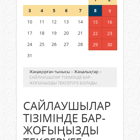
Шетелде жүрген Қазақстан
3
4
5
6
7
8
9
азаматтары қалай дауыс бере
алады?
10
11
12
13
14
15
16
05 тамыз 2026 ж.
156
17
18
19
20
21
22
23
24
25
26
27
28
29
30
31
Жаңақорған тынысы
»
Жаңалықтар
»
САЙЛАУШЫЛАР ТІЗІМІНДЕ БАР-
ЖОҒЫҢЫЗДЫ ТЕКСЕРУГЕ БОЛАДЫ
САЙЛАУШЫЛАР
ТІЗІМІНДЕ БАР-
ЖОҒЫҢЫЗДЫ