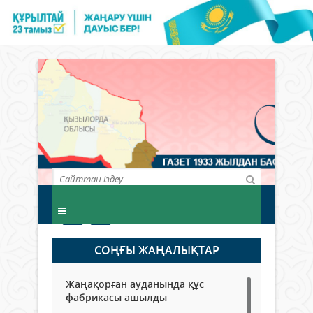
СОҢҒЫ ЖАҢАЛЫҚТАР
Жаңақорған ауданында құс
фабрикасы ашылды