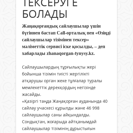
ТЕКСЕРУГЕ
БОЛАДЫ
Жаңақорғандық сайлаушылар үшін
бүгіннен бастап Call-орталық пен «Өзіңді
сайлаушылар тізімінен тексер»
мәліметтік сервисі іске қосылды, – деп
хабарлады zhanaqorgan-tynysy.kz.
Сайлаушылардың тұрғылықты жерi
бойынша тiзiмiн тиiстi жергiлiктi
атқарушы орган жеке тұлғалар туралы
мемлекеттік дерекқордың негізінде
жасайды.
«Қазіргі таңда Жаңақорған ауданында 40
сайлау учаскесі құрылды және 46 998
сайлаушылар саны айқындалды.
Сондықтан, жоғарыда айтқанымдай
сайлаушылар тізімінің дұрыстығын