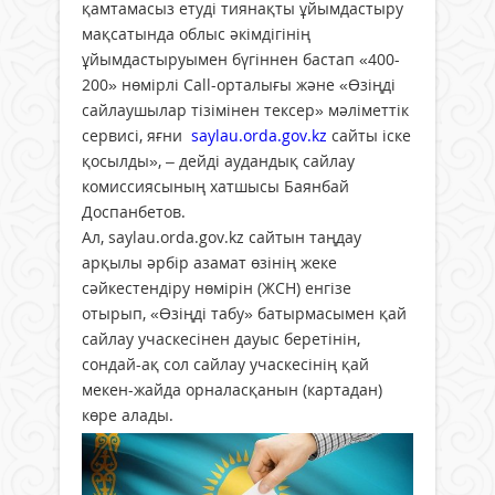
қамтамасыз етуді тиянақты ұйымдастыру
мақсатында облыс әкімдігінің
ұйымдастыруымен бүгіннен бастап «400-
200» нөмірлі Call-орталығы және «Өзіңді
сайлаушылар тізімінен тексер» мәліметтік
сервисі, яғни
saylau.orda.gov.kz
сайты іске
қосылды», – дейді аудандық сайлау
комиссиясының хатшысы Баянбай
Доспанбетов.
Ал, saylau.orda.gov.kz сайтын таңдау
арқылы әрбір азамат өзінің жеке
сәйкестендіру нөмірін (ЖСН) енгізе
отырып, «Өзіңді табу» батырмасымен қай
сайлау учаскесінен дауыс беретінін,
сондай-ақ сол сайлау учаскесінің қай
мекен-жайда орналасқанын (картадан)
көре алады.