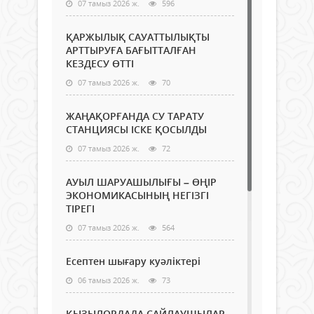
07 тамыз 2026 ж.
596
ҚАРЖЫЛЫҚ САУАТТЫЛЫҚТЫ
АРТТЫРУҒА БАҒЫТТАЛҒАН
КЕЗДЕСУ ӨТТІ
07 тамыз 2026 ж.
70
ЖАҢАҚОРҒАНДА СУ ТАРАТУ
СТАНЦИЯСЫ ІСКЕ ҚОСЫЛДЫ
07 тамыз 2026 ж.
72
АУЫЛ ШАРУАШЫЛЫҒЫ – ӨҢІР
ЭКОНОМИКАСЫНЫҢ НЕГІЗГІ
ТІРЕГІ
07 тамыз 2026 ж.
564
Есептен шығару куәліктері
06 тамыз 2026 ж.
73
ҚЫЗЫЛОРДАДА САЙЛАУШЫЛАР