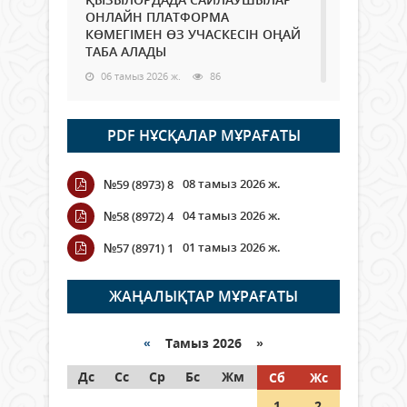
ОНЛАЙН ПЛАТФОРМА
КӨМЕГІМЕН ӨЗ УЧАСКЕСІН ОҢАЙ
ТАБА АЛАДЫ
06 тамыз 2026 ж.
86
Open Air: Қызылорда облысы
PDF НҰСҚАЛАР МҰРАҒАТЫ
полиция департаменті 20
мыңнан астам көрерменнің
қауіпсіздігін қамтамасыз етті
08 тамыз 2026 ж.
№59 (8973) 8
06 тамыз 2026 ж.
96
04 тамыз 2026 ж.
№58 (8972) 4
Wi-Fi ҚАБЫРҒА АРҚЫЛЫ ҚАЛАЙ
01 тамыз 2026 ж.
№57 (8971) 1
ӨТЕДІ?
06 тамыз 2026 ж.
264
ЖАҢАЛЫҚТАР МҰРАҒАТЫ
Как могут проголосовать
граждане Казахстана,
«
Тамыз 2026 »
находящиеся за рубежом?
Дс
Сс
Ср
Бс
Жм
Сб
Жс
05 тамыз 2026 ж.
145
1
2