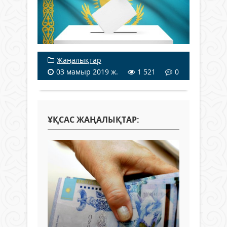
Жаңалықтар
03 мамыр 2019 ж.
1 521
0
ҰҚСАС ЖАҢАЛЫҚТАР: