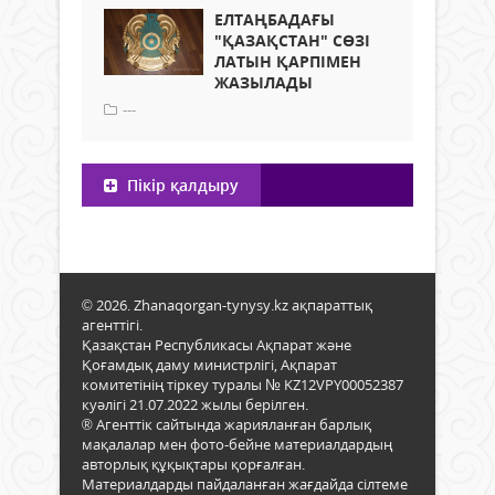
ЕЛТАҢБАДАҒЫ
"ҚАЗАҚСТАН" СӨЗІ
ЛАТЫН ҚАРПІМЕН
ЖАЗЫЛАДЫ
---
Пікір қалдыру
© 2026. Zhanaqorgan-tynysy.kz ақпараттық
агенттігі.
Қазақстан Республикасы Ақпарат және
Қоғамдық даму министрлігі, Ақпарат
комитетінің тіркеу туралы № KZ12VPY00052387
куәлігі 21.07.2022 жылы берілген.
® Агенттік сайтында жарияланған барлық
мақалалар мен фото-бейне материалдардың
авторлық құқықтары қорғалған.
Материалдарды пайдаланған жағдайда сілтеме