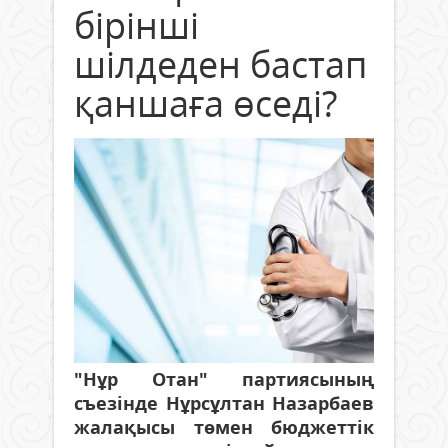
бірінші
шілдеден бастап
қаншаға өседі?
"Нұр Отан" партиясының
съезінде Нұрсұлтан Назарбаев
жалақысы төмен бюджеттік