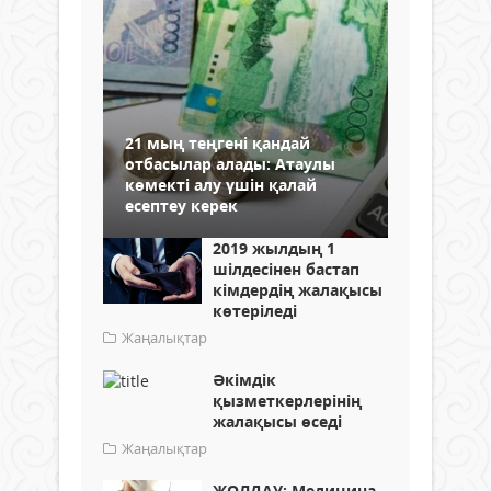
21 мың теңгені қандай
отбасылар алады: Атаулы
көмекті алу үшін қалай
есептеу керек
2019 жылдың 1
шілдесінен бастап
кімдердің жалақысы
көтеріледі
Жаңалықтар
Әкімдік
қызметкерлерінің
жалақысы өседі
Жаңалықтар
ЖОЛДАУ: Медицина