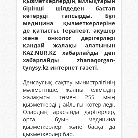
қызметкерлердің айлықтарын
бірінші шілдеден бастап
көтеруді тапсырды. Бұл
медицина қызметкерлеріне
де қатысты. Терапевт, акушер
және онколог дәрігерлері
қандай жалақы алатынын
KAZ.NUR.KZ хабарлайды деп
хабарлайды zhanaqorgan-
tynysy.kz интернет газеті.
Денсаулық сақтау министрлігінің
мәліметінше, жалпы еліміздің
жалақысы төмен 255 мың
қызметкердің айлығы көтеріледі.
Олардың арасында дәрігерлер,
орта буын медицина
қызметкерлері және басқа да
қызметкерлер бар.