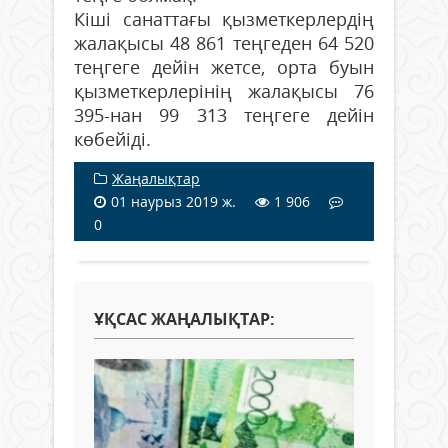
Кіші санаттағы қызметкерлердің
жалақысы 48 861 теңгеден 64 520
теңгеге дейін жетсе, орта буын
қызметкерлерінің жалақысы 76
395-нан 99 313 теңгеге дейін
көбейіді.
Жаңалықтар
01 наурыз 2019 ж.
1 906
0
ҰҚСАС ЖАҢАЛЫҚТАР: