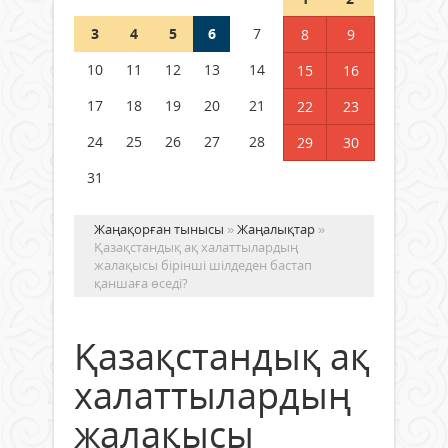
3
4
5
6
7
8
9
Германия аптап ыстыққа
байланысты суды үнемдей
10
11
12
13
14
15
16
бастады
17
18
19
20
21
22
23
04 тамыз 2026 ж.
90
24
25
26
27
28
29
30
31
Жаңақорған тынысы
»
Жаңалықтар
»
Қазақстандық ақ халаттылардың
жалақысы бірінші шілдеден бастап
қаншаға өседі?
Қазақстандық ақ
халаттылардың
жалақысы