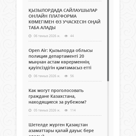
ҚЫЗЫЛОРДАДА САЙЛАУШЫЛАР
ОНЛАЙН ПЛАТФОРМА
КӨМЕГІМЕН ӨЗ УЧАСКЕСІН ОҢАЙ
ТАБА АЛАДЫ
06 тамыз 2026 ж.
44
Open Air: Қызылорда облысы
полиция департаменті 20
мыңнан астам көрерменнің
қауіпсіздігін қамтамасыз етті
06 тамыз 2026 ж.
56
Как могут проголосовать
граждане Казахстана,
находящиеся за рубежом?
05 тамыз 2026 ж.
114
Шетелде жүрген Қазақстан
азаматтары қалай дауыс бере