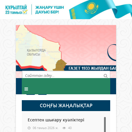
СОҢҒЫ ЖАҢАЛЫҚТАР
Есептен шығару куәліктері
06 тамыз 2026 ж.
40