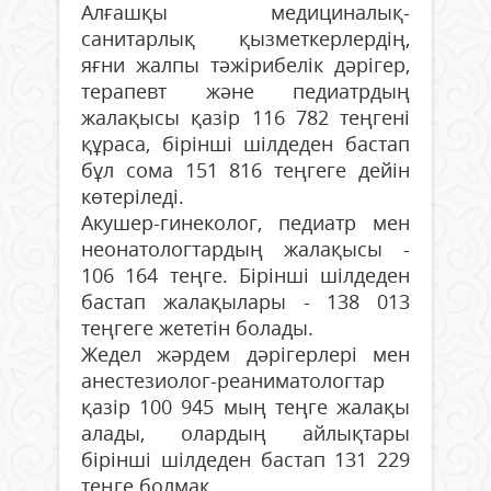
Алғашқы медициналық-
санитарлық қызметкерлердің,
яғни жалпы тәжірибелік дәрігер,
терапевт және педиатрдың
жалақысы қазір 116 782 теңгені
құраса, бірінші шілдеден бастап
бұл сома 151 816 теңгеге дейін
көтеріледі.
Акушер-гинеколог, педиатр мен
неонатологтардың жалақысы -
106 164 теңге. Бірінші шілдеден
бастап жалақылары - 138 013
теңгеге жететін болады.
Жедел жәрдем дәрігерлері мен
анестезиолог-реаниматологтар
қазір 100 945 мың теңге жалақы
алады, олардың айлықтары
бірінші шілдеден бастап 131 229
теңге болмақ.