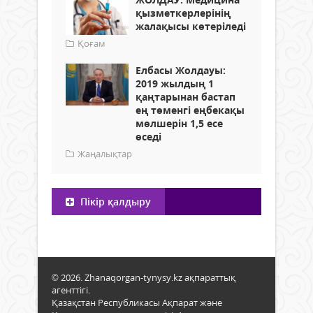
қызметкерлерінің
жалақысы көтеріледі
Қоғам
Елбасы Жолдауы:
2019 жылдың 1
қаңтарынан бастап
ең төменгі еңбекақы
мөлшерін 1,5 есе
өседі
Жаңалықтар
Пікір қалдыру
© 2026. Zhanaqorgan-tynysy.kz ақпараттық
агенттігі.
Қазақстан Республикасы Ақпарат және