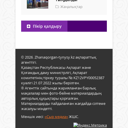
Жаңалықтар
Пікір қалдыру
© 2026. Zhanaqorgan-tynysy.kz ақпараттық
агенттігі.
Қазақстан Республикасы Ақпарат және
Қоғамдық даму министрлігі, Ақпарат
комитетінің тіркеу туралы № KZ12VPY00052387
куәлігі 21.07.2022 жылы берілген.
® Агенттік сайтында жарияланған барлық
мақалалар мен фото-бейне материалдардың
авторлық құқықтары қорғалған.
Материалдарды пайдаланған жағдайда сілтеме
жасалуы міндетті.
Меншік иесі:
«Сыр медиа»
ЖШС.