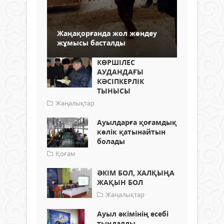
Жаңақорғанда жол жөндеу
жұмысы басталды
КӨРШІЛЕС
АУДАНДАҒЫ
КӘСІПКЕРЛІК
ТЫНЫСЫ
Жаңалықтар
Ауылдарға қоғамдық
көлік қатынайтын
болады
Қоғам
ӘКІМ БОЛ, ХАЛҚЫҢА
ЖАҚЫН БОЛ
Жаңалықтар
Ауыл әкімінің есебі
тыңдалды