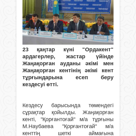
23 қаңтар күні "Ордакент"
ардагерлер, жастар үйінде
Жаңақорған ауданы әкімі мен
Жаңақорған кентінің әкімі кент
тұрғындарына есеп беру
кездесуі өтті.
Кездесу барысында төмендегі
сұрақтар қойылды. Жаңақорған
кенті, "Қорғантоғай" м/а тұрғыны
М.Наубаева "Қорғантоғай" м/а
кенттің шеткі аймағына