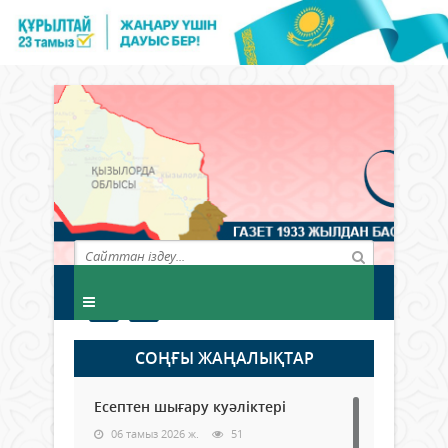
СОҢҒЫ ЖАҢАЛЫҚТАР
Есептен шығару куәліктері
06 тамыз 2026 ж.
51