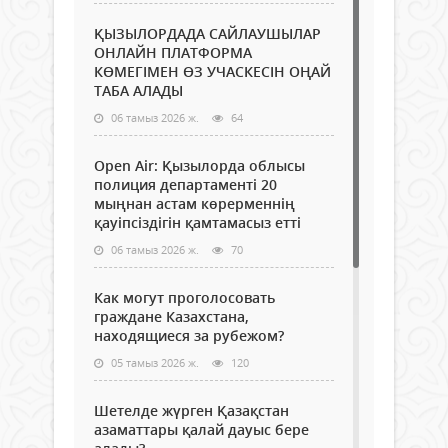
ҚЫЗЫЛОРДАДА САЙЛАУШЫЛАР
ОНЛАЙН ПЛАТФОРМА
КӨМЕГІМЕН ӨЗ УЧАСКЕСІН ОҢАЙ
ТАБА АЛАДЫ
06 тамыз 2026 ж.
64
Open Air: Қызылорда облысы
полиция департаменті 20
мыңнан астам көрерменнің
қауіпсіздігін қамтамасыз етті
06 тамыз 2026 ж.
70
Как могут проголосовать
граждане Казахстана,
находящиеся за рубежом?
05 тамыз 2026 ж.
120
Шетелде жүрген Қазақстан
азаматтары қалай дауыс бере