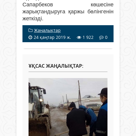
Сапарбеков көшесіне
жарықтандыруға қаржы бөлінгенін
жеткізді.
Жаңалықтар
24 қаңтар 2019 ж.
1 922
0
ҰҚСАС ЖАҢАЛЫҚТАР: