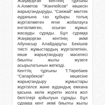
Жаңақорған кентінің тұрғыны
А.Ахметов "Жанпейсов" көшесін
жарықтандыруды, "Саяжай" мөлтек
ауданына газ құбыры толық
жүргізілмеген яғни жобалауға
енгізілмеген, осыған жұмыс
жасауды сұрады. Бұл сұраққа
Жаңақорған кентінің әкімі
Абунасыр Алайдарұлы Бекішов
тиісті жұмыстардың жүргізілетінін,
көше жарықтандыру мәселесі
биылғы жылы жүзеге
асырылатынын жеткізді.
Кенттің тұрғыны Т.Төребаев
"Сапарбеков" көшесіне
жарықтандыру жұмыстары
жүргізілсе және аудандық емхана
қасына көлік жүретін жолға жол
белгілері қойылуын сұрады. Бұл
сұраққа кент әкімі биылғы жылы