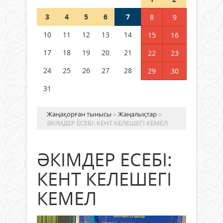
3
4
5
6
7
8
9
Германия аптап ыстыққа
байланысты суды үнемдей
10
11
12
13
14
15
16
бастады
17
18
19
20
21
22
23
04 тамыз 2026 ж.
100
24
25
26
27
28
29
30
31
Жаңақорған тынысы
»
Жаңалықтар
»
ӘКІМДЕР ЕСЕБІ: КЕНТ КЕЛЕШЕГІ КЕМЕЛ
ӘКІМДЕР ЕСЕБІ:
КЕНТ КЕЛЕШЕГІ
КЕМЕЛ