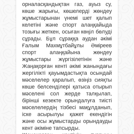
орналасқандықтан газ, ауыз су,
көше жарығы, көшелерді жөндеу
жұмыстарынан үнемі шет қалып
келетіні және спорт алаңқайыда
тозығы жеткен, осыған көңіл бөлуді
сұрады. Бұл сұраққа аудан әкімі
Ғалым Махмұтбайұлы Әміреев
спорт алаңқайына жөндеу
жұмыстары жүргізілетінін және
Жаңақорған кенті әкімі жанындағы
жергілікті қауымдастықта осындай
мәселелер қаралып, өзіңіз сияқты
көше белсенділері қатыса отырып
мәселені сол жерде талқылап,
бірінші кезекте орындалуға тиісті
мәселелердің тізбесі мақұлданып,
іске асырылуы қажет екендігін
және осы жұмыстарды орындауды
кент әкіміне тапсырды.