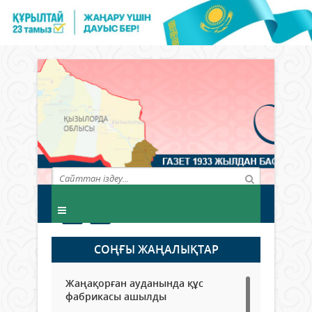
СОҢҒЫ ЖАҢАЛЫҚТАР
Жаңақорған ауданында құс
фабрикасы ашылды