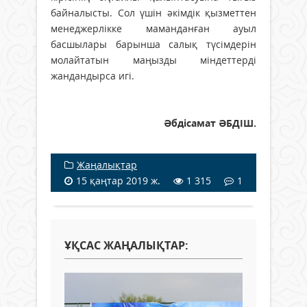
байналысты. Сол үшін әкімдік қызметтен
менеджерлікке маманданған ауыл
басшылары барынша салық түсімдерін
молайтатын маңызды міндеттерді
жандандырса игі.
Әбдісамат ӘБДІШ.
Жаңалықтар
15 қаңтар 2019 ж.
1 315
1
ҰҚСАС ЖАҢАЛЫҚТАР: