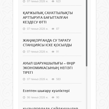
07 тамыз 2026 ж.
623
ҚАРЖЫЛЫҚ САУАТТЫЛЫҚТЫ
АРТТЫРУҒА БАҒЫТТАЛҒАН
КЕЗДЕСУ ӨТТІ
07 тамыз 2026 ж.
87
ЖАҢАҚОРҒАНДА СУ ТАРАТУ
СТАНЦИЯСЫ ІСКЕ ҚОСЫЛДЫ
07 тамыз 2026 ж.
91
АУЫЛ ШАРУАШЫЛЫҒЫ – ӨҢІР
ЭКОНОМИКАСЫНЫҢ НЕГІЗГІ
ТІРЕГІ
07 тамыз 2026 ж.
583
Есептен шығару куәліктері
06 тамыз 2026 ж.
90
ҚЫЗЫЛОРДАДА САЙЛАУШЫЛАР