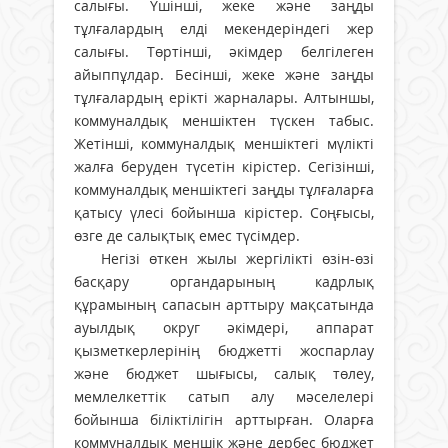
салығы. Үшінші, жеке және заңды
тұлғалардың елді мекендеріндегі жер
салығы. Төртінші, әкімдер белгілеген
айыппұлдар. Бесінші, жеке және заңды
тұлғалардың ерікті жарналары. Алтыншы,
коммуналдық меншіктен түскен табыс.
Жетінші, коммуналдық меншіктегі мүлікті
жалға беруден түсетін кірістер. Сегізінші,
коммуналдық меншіктегі заңды тұлғаларға
қатысу үлесі бойынша кірістер. Соңғысы,
өзге де салықтық емес түсімдер.
Негізі өткен жылы жергілікті өзін-өзі
басқару органдарының кадрлық
құрамының сапасын арттыру мақсатында
ауылдық округ әкімдері, аппарат
қызметкерлерінің бюджетті жоспарлау
және бюджет шығысы, салық төлеу,
мемлелкеттік сатып алу мәселелері
бойынша біліктілігін арттырған. Оларға
коммуналдық меншік және дербес бюджет