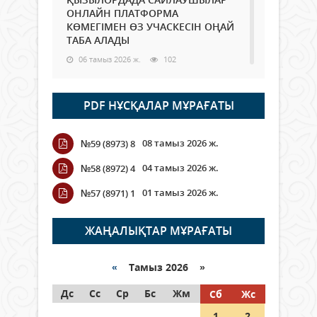
ОНЛАЙН ПЛАТФОРМА
КӨМЕГІМЕН ӨЗ УЧАСКЕСІН ОҢАЙ
ТАБА АЛАДЫ
06 тамыз 2026 ж.
102
Open Air: Қызылорда облысы
PDF НҰСҚАЛАР МҰРАҒАТЫ
полиция департаменті 20
мыңнан астам көрерменнің
қауіпсіздігін қамтамасыз етті
08 тамыз 2026 ж.
№59 (8973) 8
06 тамыз 2026 ж.
125
04 тамыз 2026 ж.
№58 (8972) 4
Wi-Fi ҚАБЫРҒА АРҚЫЛЫ ҚАЛАЙ
01 тамыз 2026 ж.
№57 (8971) 1
ӨТЕДІ?
06 тамыз 2026 ж.
279
ЖАҢАЛЫҚТАР МҰРАҒАТЫ
Как могут проголосовать
граждане Казахстана,
«
Тамыз 2026 »
находящиеся за рубежом?
Дс
Сс
Ср
Бс
Жм
Сб
Жс
05 тамыз 2026 ж.
161
1
2