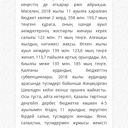
кеңестің де атқарар рөлі айрықша.
Мәселен, 2018 жылы 11 ауылға қаралған
бюджет көлемі 2 млрд. 558 млн. 193,7 мың
теңгені құраса, оның ішінде ауыл
әкімдіктерінің жоспарлы жинауы керек
салығы 122 млн. 71 мың теңге. Алғашқы
жылдың нәтижесі жақсы. Өткен жылы
ауыл әкімдері 139 млн. 123,6 мың теңге
жинап, 113,7 пайызға артық орындады. Ал,
биылғы меже 135 млн. 185 мың теңге.
Қалғаны аудандық бюджеттің
субвенциялары. 2018 жылы аудандар
арасында түсімдері бойынша Жаңақорған
Шиеліден кейін екінші орынға жайғасты.
Осы тұста, айта кетерлігі, Қазалы төртінші
деңгейлі дербес бюджетке көшкен 4-5
ауылымен біздің 11 ауылдық округпен
бірдей салық түсімдерін жинады. Яғни,
салықтық түсімдермен жұмысы жемісті