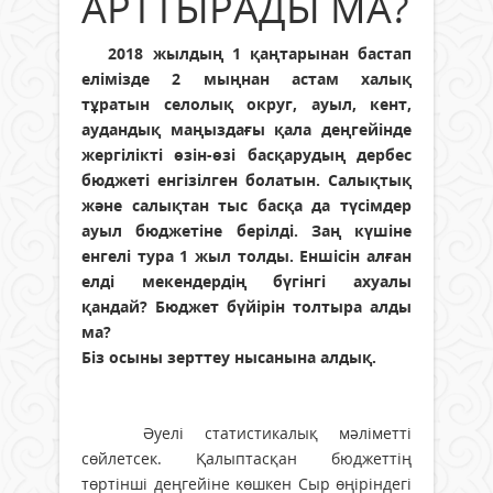
АРТТЫРАДЫ МА?
2018 жылдың 1 қаңтарынан бастап
елімізде 2 мыңнан астам халық
тұратын селолық округ, ауыл, кент,
аудандық маңыздағы қала деңгейінде
жергілікті өзін-өзі басқарудың дербес
бюджеті енгізілген болатын. Салықтық
және салықтан тыс басқа да түсімдер
ауыл бюджетіне берілді. Заң күшіне
енгелі тура 1 жыл толды. Еншісін алған
елді мекендердің бүгінгі ахуалы
қандай? Бюджет бүйірін толтыра алды
ма?
Біз осыны зерттеу нысанына алдық.
Әуелі статистикалық мәліметті
сөйлетсек. Қалыптасқан бюджеттің
төртінші деңгейіне көшкен Сыр өңіріндегі