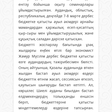
енгізу бойынша оқыту семинарлары
ұйымдастырылған. Аудандық, облыстық,
республикалық деңгейде 7-8 мәрте дербес
бюджетке қатысты ауыл әкімдері арнайы
мамандардан қаржылық есеп-қисаптың
қыр-сыры мен ұйымдастырушылық және
құқықтық саладан дәріске қатысқан.
Бюджетті жоспарлау бағытында ұзақ
жылдарғы еңбек өтілі бар экономист
Жамур Мүсілім дербес бюджетке қатысты
өзге аудандардың тәжірибесімен бөлісті.
Оның айтуынша, Қазалы ауданында өткен
жылдан бастап ауыл әкімдері өздері
бюджеттік өтінім жасап, сессиясын өткізіп,
қаулысын шығаруды бастап кетіпті. Ал,
көршілес Шиелі ауданы биылдан бастап
елдімекендердің толыққанды еншісін
беріп, бюджеттеріне қатысты
міндеттемелерді өздеріне тапсырған.