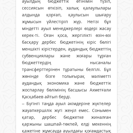
ауылдың бюджеттік өтінімін түзіп,
сессиясын өткізіп, халық қалаулылары
алдында қорғап, қаулысын шығару
жұмысын үйлестіріп жүр. Негізі бұл
міндетті ауыл менеджерлері өздері жасау
керек-ті. Оған қоса, жергілікті өзін-өзі
басқару дербес бюджетінің кіріс бөлігі
меншікті кірістерден, аудандық бюджеттің
субвенциялары және жоғары тұрған
бюджеттердің нысаналы
трансферттерінен тұратыны белгілі. Бұл
жөнінде бізге толығырақ мәліметті
аудандық экономика және бюджеттік
жоспарлау бөлімінің басшысы Ахметғали
Қасқабаев айтып берді.
– Бүгінгі таңда ауыл әкімдеріне жүктелер
жауапкершілік жүгі жеңіл емес. Сонымен
қатар, дербес бюджетке жиналған
қаржыны шашпай-төкпей, елді мекеннің
қажетіне жұмсауда ауылдағы қоғамдастық