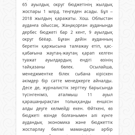
65 ауылдық округ бюджетінің жылдық
жоспары 1 млрд. теңгеден асады. Бұл –
2018 жылдың қаражаты. Хош. Облыс­тан
ауданға ойыссақ. Жаңақорған ауда­нында
дербес бюджеті бар 2 кент, 9 ауылдық
округ бёёар. Бұған дейін ауданның
беретін қаржысына талғажау етіп, қас-
қаба­ғына жаутаң-жаутаң қарап келген
туажат ауылдардың ендігі өзінің
тайқазаны бөлек. Осы­лайша,
менеджментке білек сыбана кіріскен
әкімдер бір сәтте менеджерге айналды.
Десе де, журналистік зерттеу барысында
түсінгеніміз, аталмыш 11 ауыл
қарашаңырақтан толыққанды еншісін
алды деуге келмейді екен. Өйткені, өз
бюджеті өзінде болғанымен әлі күнге
аудандық экономика және бюджеттік
жоспарлау бөлімі мамандары әрбір