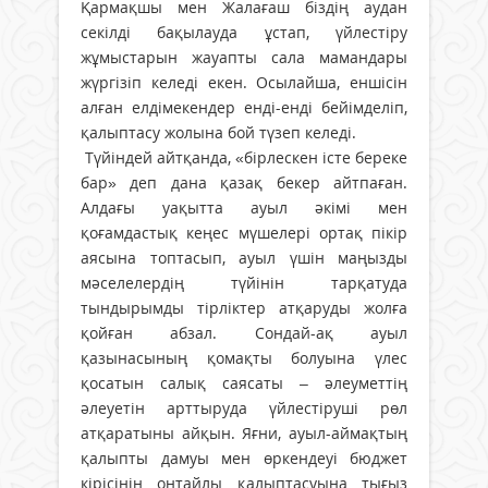
Қармақшы мен Жалағаш біздің аудан
секілді бақылауда ұстап, үйлестіру
жұмыстарын жауапты сала мамандары
жүргізіп келеді екен. Осылайша, еншісін
алған елдімекендер енді-енді бейімделіп,
қалыптасу жолына бой түзеп келеді.
Түйіндей айтқанда, «бірлескен істе береке
бар» деп дана қазақ бекер айтпаған.
Алдағы уақытта ауыл әкімі мен
қоғамдастық кеңес мүшелері ортақ пікір
аясына топтасып, ауыл үшін маңызды
мәселелердің түйінін тарқатуда
тындырымды тірліктер атқаруды жолға
қойған абзал. Сондай-ақ ауыл
қазынасының қомақты болуына үлес
қосатын салық саясаты – әлеуметтің
әлеуетін арттыруда үйлестіруші рөл
атқаратыны айқын. Яғни, ауыл-аймақтың
қалыпты дамуы мен өркендеуі бюджет
кірісінің оңтайлы қалыптасуына тығыз