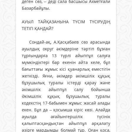
деген сөз, – деді сала басшысы Ахметғали
Базарбайұлы.
АУЫЛ ТАЙҚАЗАНЫНА ТҮСІМ ТҮСІРУДІҢ
ТЕТІГІ ҚАНДАЙ?
Сондай-ақ, А.Қасқабаев сөз арасында
ауыл­дық округ әкімдеріне тәртіп бұзған
тұрғындарға 13 түрлі айыппұл салуға
мүмкіндіктері бар екенін айта келе, бұл
бағыттағы жұмыс кісі қуанарлық еместігін
жеткізді. Яғни, әкімдер әкімшілік құқық
бұзушылық туралы істерді қарау және
әкімшілік айыппұл салу бойынша
Әкімшілік құқық бұзушылық туралы
кодекстің 17-бабымен жұмыс жасай алады
екен. Бұл да – қосымша кіріс көзі. Алайда
ауылда ағайын­гершілік түсінік
қалыптасқандықтан айыппұл арқалату
әзірге мардымды болмай тұр. Оған қоса,