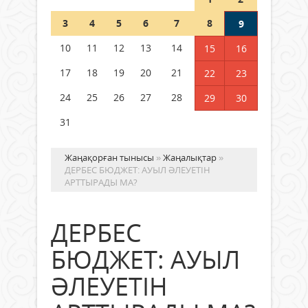
Шетелде жүрген Қазақстан
3
4
5
6
7
8
9
азаматтары қалай дауыс бере
алады?
10
11
12
13
14
15
16
05 тамыз 2026 ж.
172
17
18
19
20
21
22
23
24
25
26
27
28
29
30
31
Жаңақорған тынысы
»
Жаңалықтар
»
ДЕРБЕС БЮДЖЕТ: АУЫЛ ӘЛЕУЕТІН
АРТТЫРАДЫ МА?
ДЕРБЕС
БЮДЖЕТ: АУЫЛ
ӘЛЕУЕТІН