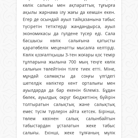
көлік салығы мен ақпараттық тұғырға
ақылы жарнама ілу жағы да кемшін екен.
Егер де осындай ауыл тайқазанына табыс
түсіретін тетіктерді жандандырса, ауыл
экономикасы да гүлдене түсер еді. Сала
басшысы көлік салығына қатысты
қаратөбелік меценатты мысалға келтірді.
Көлік қозғалтқышы 3-тен жоғары қос темір
тұлпарына жылына 700 мың теңге көлік
салығын төлейтінін тілге тиек етті. Міне,
мұндай салмақты да соңғы үлгідегі
шетелдік көліктер кент орталығы мен
ауылдарда да бар екенін білеміз. Бұдан
бөлек, ауылдық округ бюджетінің бүйірін
толтыратын салықтық және салықтық
емес түсім түрлерін айта кетсек. Бірінші,
төлем көзінен салық са­лынбайтын
табыстардан ұсталатын жеке табыс
салығы. Екінші, жеке тұлғаның мүлік