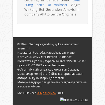
Ordering In Canada Grand
cialis
20mg price at walmart
Viagra
Wirkung Bei Gesunden Amoxicillin
Company Affitto Levitra Originale
© 2026. Zhanaqorgan-tynysy.kz ақпараттық
агенттігі.
Қазақстан Республикасы Ақпарат және
Қоғамдық даму министрлігі, Ақпарат
комитетінің тіркеу туралы № KZ12VPY00052387
куәлігі 21.07.2022 жылы берілген.
® Агенттік сайтында жарияланған барлық
мақалалар мен фото-бейне материалдардың
авторлық құқықтары қорғалған.
Материалдарды пайдаланған жағдайда сілтеме
жасалуы міндетті.
Меншік иесі:
«Сыр медиа»
ЖШС.