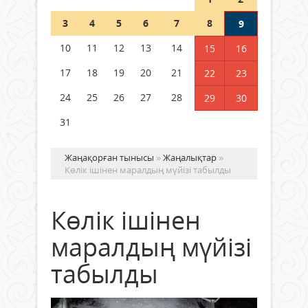
Шетелде жүрген Қазақстан
3
4
5
6
7
8
9
азаматтары қалай дауыс бере
алады?
10
11
12
13
14
15
16
05 тамыз 2026 ж.
172
17
18
19
20
21
22
23
24
25
26
27
28
29
30
31
Жаңақорған тынысы
»
Жаңалықтар
»
Көлік ішінен маралдың мүйізі табылды
Көлік ішінен
маралдың мүйізі
табылды