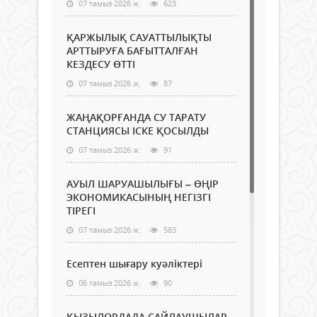
07 тамыз 2026 ж.
623
ҚАРЖЫЛЫҚ САУАТТЫЛЫҚТЫ
АРТТЫРУҒА БАҒЫТТАЛҒАН
КЕЗДЕСУ ӨТТІ
07 тамыз 2026 ж.
87
ЖАҢАҚОРҒАНДА СУ ТАРАТУ
СТАНЦИЯСЫ ІСКЕ ҚОСЫЛДЫ
07 тамыз 2026 ж.
91
АУЫЛ ШАРУАШЫЛЫҒЫ – ӨҢІР
ЭКОНОМИКАСЫНЫҢ НЕГІЗГІ
ТІРЕГІ
07 тамыз 2026 ж.
583
Есептен шығару куәліктері
06 тамыз 2026 ж.
90
ҚЫЗЫЛОРДАДА САЙЛАУШЫЛАР