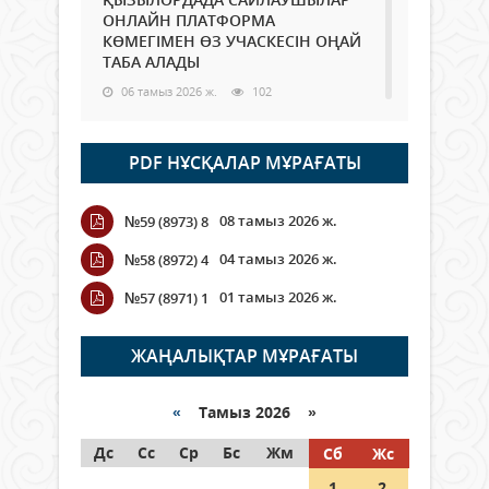
ОНЛАЙН ПЛАТФОРМА
КӨМЕГІМЕН ӨЗ УЧАСКЕСІН ОҢАЙ
ТАБА АЛАДЫ
06 тамыз 2026 ж.
102
Open Air: Қызылорда облысы
PDF НҰСҚАЛАР МҰРАҒАТЫ
полиция департаменті 20
мыңнан астам көрерменнің
қауіпсіздігін қамтамасыз етті
08 тамыз 2026 ж.
№59 (8973) 8
06 тамыз 2026 ж.
125
04 тамыз 2026 ж.
№58 (8972) 4
Wi-Fi ҚАБЫРҒА АРҚЫЛЫ ҚАЛАЙ
01 тамыз 2026 ж.
№57 (8971) 1
ӨТЕДІ?
06 тамыз 2026 ж.
279
ЖАҢАЛЫҚТАР МҰРАҒАТЫ
Как могут проголосовать
граждане Казахстана,
«
Тамыз 2026 »
находящиеся за рубежом?
Дс
Сс
Ср
Бс
Жм
Сб
Жс
05 тамыз 2026 ж.
161
1
2