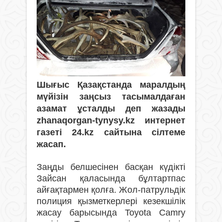
Шығыс Қазақстанда маралдың
мүйізін заңсыз тасымалдаған
азамат ұсталды деп жазады
zhanaqorgan-tynysy.kz интернет
газеті 24.kz сайтына сілтеме
жасап.
Заңды белшесінен басқан күдікті
Зайсан қаласында бұлтартпас
айғақтармен қолға. Жол-патрульдік
полиция қызметкерлері кезекшілік
жасау барысында Toyota Сamry