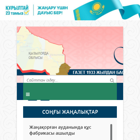
СОҢҒЫ ЖАҢАЛЫҚТАР
Жаңақорған ауданында құс
фабрикасы ашылды