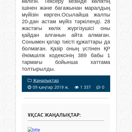
көлігін. Тексеру кезінде көліктің
ішінен және багажынан маралдың
мүйізін көрген.Осылайша жалпы
20-дан астам мүйіз тәркіленді. 28
жастағы көлік жүргізушісі оны
қайдан алғанын айта алмаған.
Сонымен қатар тиісті құжаттары да
болмаған. Қазір оның үстінен ҚР
Әкімшілік кодексінің 389 бабы 1
тармағы бойынша хаттама
толтырылды.
Жаңалықтар
09 қаңтар 2019 ж.
1 337
0
ҰҚСАС ЖАҢАЛЫҚТАР: