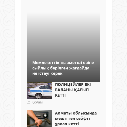
Мемлекеттік қызметші өзіне
сыйлық берілген жағдайда
не істеуі керек
ПОЛИЦЕЙЛЕР ЕКІ
БАЛАНЫ ҚАҒЫП
КЕТТІ
Қоғам
Алматы облысында
мешіттен сейфті
ұрлап кетті