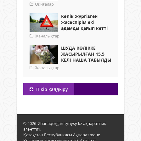
Оқиғалар
Көлік жүргізген
жасөспірім екі
адамды қағып кетті
Жаңалықтар
ШУДА КӨЛІККЕ
ЖАСЫРЫЛҒАН 15,5
КЕЛІ НАША ТАБЫЛДЫ
Жаңалықтар
Пікір қалдыру
© 2026. Zhanaqorgan-tynysy.kz ақпараттық
агенттігі.
Қазақстан Республикасы Ақпарат және
Қоғамдық даму министрлігі, Ақпарат