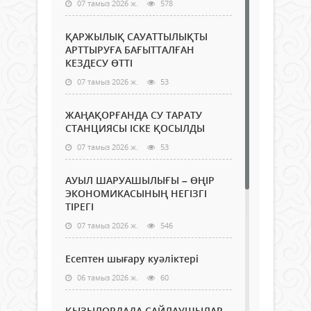
07 тамыз 2026 ж.
578
ҚАРЖЫЛЫҚ САУАТТЫЛЫҚТЫ
АРТТЫРУҒА БАҒЫТТАЛҒАН
КЕЗДЕСУ ӨТТІ
07 тамыз 2026 ж.
53
ЖАҢАҚОРҒАНДА СУ ТАРАТУ
СТАНЦИЯСЫ ІСКЕ ҚОСЫЛДЫ
07 тамыз 2026 ж.
53
АУЫЛ ШАРУАШЫЛЫҒЫ – ӨҢІР
ЭКОНОМИКАСЫНЫҢ НЕГІЗГІ
ТІРЕГІ
07 тамыз 2026 ж.
546
Есептен шығару куәліктері
06 тамыз 2026 ж.
60
ҚЫЗЫЛОРДАДА САЙЛАУШЫЛАР