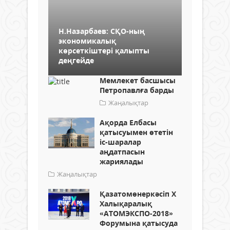
Н.Назарбаев: СҚО-ның
экономикалық
көрсеткіштері қалыпты
деңгейде
Мемлекет басшысы
Петропавлға барды
Жаңалықтар
Ақорда Елбасы
қатысуымен өтетін
іс-шаралар
аңдатпасын
жариялады
Жаңалықтар
Қазатомөнеркәсіп X
Халықаралық
«АТОМЭКСПО-2018»
Форумына қатысуда