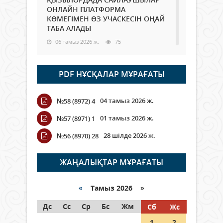
ОНЛАЙН ПЛАТФОРМА
КӨМЕГІМЕН ӨЗ УЧАСКЕСІН ОҢАЙ
ТАБА АЛАДЫ
06 тамыз 2026 ж.
75
Open Air: Қызылорда облысы
PDF НҰСҚАЛАР МҰРАҒАТЫ
полиция департаменті 20
мыңнан астам көрерменнің
қауіпсіздігін қамтамасыз етті
04 тамыз 2026 ж.
№58 (8972) 4
06 тамыз 2026 ж.
83
01 тамыз 2026 ж.
№57 (8971) 1
Wi-Fi ҚАБЫРҒА АРҚЫЛЫ ҚАЛАЙ
28 шілде 2026 ж.
№56 (8970) 28
ӨТЕДІ?
06 тамыз 2026 ж.
253
ЖАҢАЛЫҚТАР МҰРАҒАТЫ
Как могут проголосовать
граждане Казахстана,
«
Тамыз 2026 »
находящиеся за рубежом?
Дс
Сс
Ср
Бс
Жм
Сб
Жс
05 тамыз 2026 ж.
132
1
2