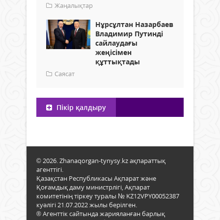
Жаңалықтар
Нұрсұлтан Назарбаев
Владимир Путинді
сайлаудағы
жеңісімен
құттықтады
Саясат
Пікір қалдыру
© 2026. Zhanaqorgan-tynysy.kz ақпараттық
агенттігі.
Қазақстан Республикасы Ақпарат және
Қоғамдық даму министрлігі, Ақпарат
комитетінің тіркеу туралы № KZ12VPY00052387
куәлігі 21.07.2022 жылы берілген.
® Агенттік сайтында жарияланған барлық