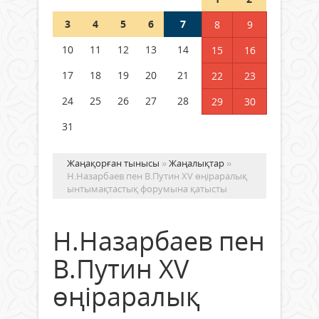
Шетелде жүрген Қазақстан
3
4
5
6
7
8
9
азаматтары қалай дауыс бере
алады?
10
11
12
13
14
15
16
05 тамыз 2026 ж.
143
17
18
19
20
21
22
23
24
25
26
27
28
29
30
31
Жаңақорған тынысы
»
Жаңалықтар
»
Н.Назарбаев пен В.Путин XV өңіраралық
ынтымақтастық форумына қатысты
Н.Назарбаев пен
В.Путин XV
өңіраралық