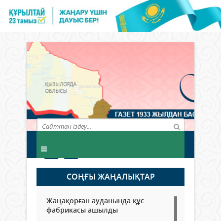
СОҢҒЫ ЖАҢАЛЫҚТАР
Жаңақорған ауданында құс
фабрикасы ашылды