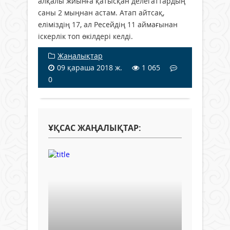
алқалы жиынға қатысқан делегаттардың
саны 2 мыңнан астам. Атап айтсақ,
еліміздің 17, ал Ресейдің 11 аймағынан
іскерлік топ өкілдері келді.
Жаңалықтар
09 қараша 2018 ж.
1 065
0
ҰҚСАС ЖАҢАЛЫҚТАР: