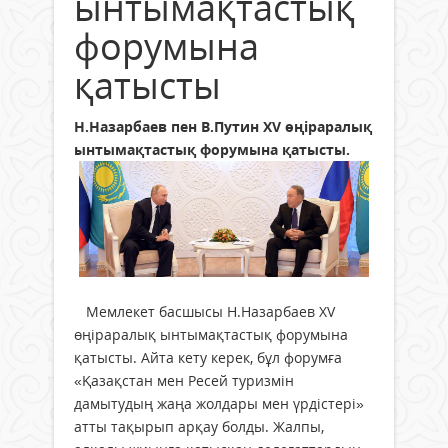
ынтымақтастық
форумына
қатысты
Н.Назарбаев пен В.Путин XV өңіраралық
ынтымақтастық форумына қатысты.
Мемлекет басшысы Н.Назарбаев XV
өңіраралық ынтымақтастық форумына
қатысты. Айта кету керек, бұл форумға
«Қазақстан мен Ресей туризмін
дамытудың жаңа жолдары мен үрдістері»
атты тақырып арқау болды. Жалпы,