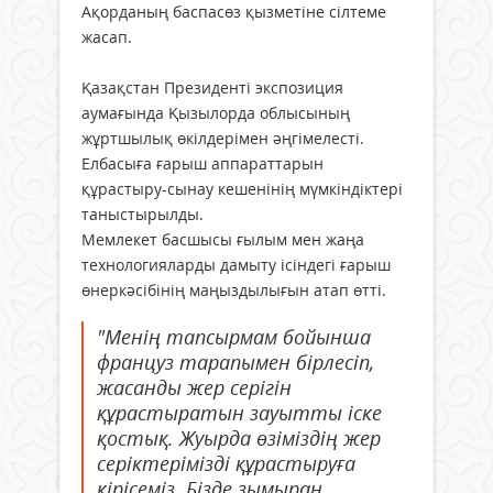
Ақорданың баспасөз қызметіне сілтеме
жасап.
Қазақстан Президенті экспозиция
аумағында Қызылорда облысының
жұртшылық өкілдерімен әңгімелесті.
Елбасыға ғарыш аппараттарын
құрастыру-сынау кешенінің мүмкіндіктері
таныстырылды.
Мемлекет басшысы ғылым мен жаңа
технологияларды дамыту ісіндегі ғарыш
өнеркәсібінің маңыздылығын атап өтті.
"Менің тапсырмам бойынша
француз тарапымен бірлесіп,
жасанды жер серігін
құрастыратын зауытты іске
қостық. Жуырда өзіміздің жер
серіктерімізді құрастыруға
кірісеміз. Бізде зымыран