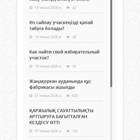
10 тамыз 2026 ж.
32
Өз сайлау учаскеңізді қалай
табуға болады?
10 тамыз 2026 ж.
38
Как найти свой избирательный
участок?
10 тамыз 2026 ж.
35
Жаңақорған ауданында құс
фабрикасы ашылды
07 тамыз 2026 ж.
635
ҚАРЖЫЛЫҚ САУАТТЫЛЫҚТЫ
АРТТЫРУҒА БАҒЫТТАЛҒАН
КЕЗДЕСУ ӨТТІ
07 тамыз 2026 ж.
102