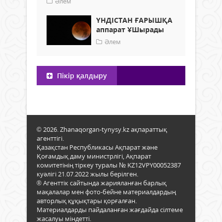
Әлем
ҮНДІСТАН ҒАРЫШҚА
аппарат ҰШырады
Әлем
Пікір қалдыру
© 2026. Zhanaqorgan-tynysy.kz ақпараттық
агенттігі.
Қазақстан Республикасы Ақпарат және
Қоғамдық даму министрлігі, Ақпарат
комитетінің тіркеу туралы № KZ12VPY00052387
куәлігі 21.07.2022 жылы берілген.
® Агенттік сайтында жарияланған барлық
мақалалар мен фото-бейне материалдардың
авторлық құқықтары қорғалған.
Материалдарды пайдаланған жағдайда сілтеме
жасалуы міндетті.