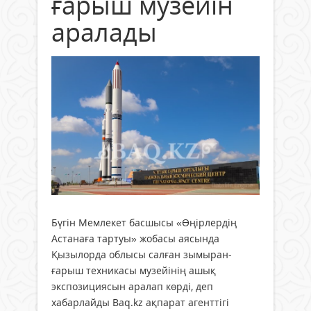
ғарыш музейін
аралады
Бүгін Мемлекет басшысы «Өңірлердің
Астанаға тартуы» жобасы аясында
Қызылорда облысы салған зымыран-
ғарыш техникасы музейінің ашық
экспозициясын аралап көрді, деп
хабарлайды Baq.kz ақпарат агенттігі