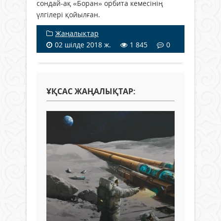
сондай-ақ «Боран» орбита кемесінің
үлгілері қойылған.
Жаңалықтар
02 шілде 2018 ж.
1 845
0
ҰҚСАС ЖАҢАЛЫҚТАР: