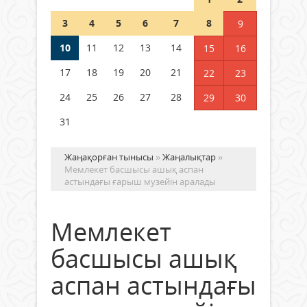
полиция департаменті 20
мыңнан астам көрерменнің
3
4
5
6
7
8
9
қауіпсіздігін қамтамасыз етті
10
11
12
13
14
06 тамыз 2026 ж.
148
15
16
17
18
19
20
21
22
23
24
25
26
27
28
29
30
31
Жаңақорған тынысы
»
Жаңалықтар
»
Мемлекет басшысы ашық аспан
астындағы ғарыш музейін аралады
Мемлекет
басшысы ашық
аспан астындағы