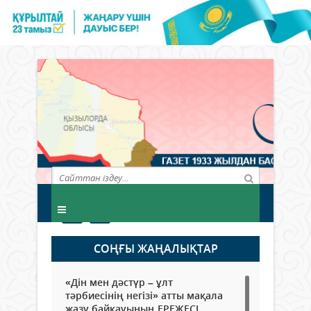
СОҢҒЫ ЖАҢАЛЫҚТАР
«Дін мен дәстүр – ұлт
тәрбиесінің негізі» атты мақала
жазу байқауының ЕРЕЖЕСІ