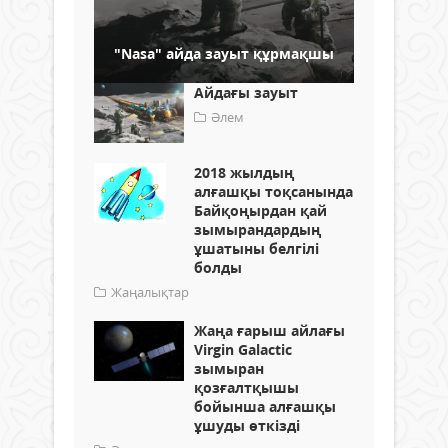
"Nasa" айда зауыт құрмақшы
Айдағы зауыт
Әлем
2018 жылдың
алғашқы тоқсанында
Байқоңырдан қай
зымырандардың
ұшатыны белгілі
болды
Жаңалықтар
Жаңа ғарыш айлағы
Virgin Galactic
зымыран
қозғалтқышы
бойынша алғашқы
ұшуды өткізді