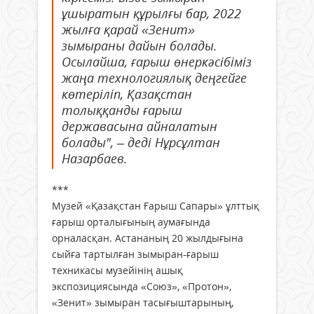
ұшыратын құрылғы бар, 2022
жылға қарай «Зенит»
зымыраны дайын болады.
Осылайша, ғарыш өнеркәсібіміз
жаңа технологиялық деңгейге
көтеріліп, Қазақстан
толыққанды ғарыш
державасына айналатын
болады", – деді Нұрсұлтан
Назарбаев.
***
Музей «Қазақстан Ғарыш Сапары» ұлттық
ғарыш орталығының аумағында
орналасқан. Астананың 20 жылдығына
сыйға тартылған зымыран-ғарыш
техникасы музейінің ашық
экспозициясында «Союз», «Протон»,
«Зенит» зымыран тасығыштарының,