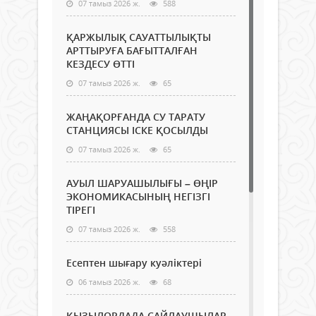
07 тамыз 2026 ж.
588
ҚАРЖЫЛЫҚ САУАТТЫЛЫҚТЫ
АРТТЫРУҒА БАҒЫТТАЛҒАН
КЕЗДЕСУ ӨТТІ
07 тамыз 2026 ж.
65
ЖАҢАҚОРҒАНДА СУ ТАРАТУ
СТАНЦИЯСЫ ІСКЕ ҚОСЫЛДЫ
07 тамыз 2026 ж.
65
АУЫЛ ШАРУАШЫЛЫҒЫ – ӨҢІР
ЭКОНОМИКАСЫНЫҢ НЕГІЗГІ
ТІРЕГІ
07 тамыз 2026 ж.
558
Есептен шығару куәліктері
06 тамыз 2026 ж.
68
ҚЫЗЫЛОРДАДА САЙЛАУШЫЛАР