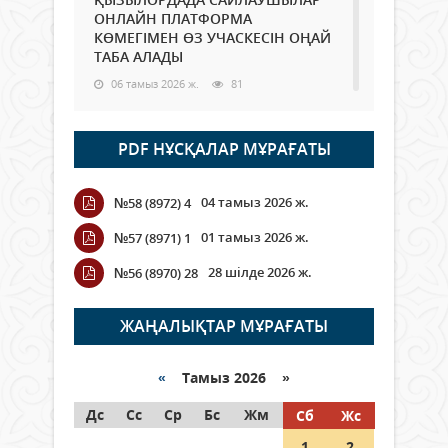
ОНЛАЙН ПЛАТФОРМА
КӨМЕГІМЕН ӨЗ УЧАСКЕСІН ОҢАЙ
ТАБА АЛАДЫ
06 тамыз 2026 ж.
81
Open Air: Қызылорда облысы
PDF НҰСҚАЛАР МҰРАҒАТЫ
полиция департаменті 20
мыңнан астам көрерменнің
қауіпсіздігін қамтамасыз етті
04 тамыз 2026 ж.
№58 (8972) 4
06 тамыз 2026 ж.
88
01 тамыз 2026 ж.
№57 (8971) 1
Wi-Fi ҚАБЫРҒА АРҚЫЛЫ ҚАЛАЙ
28 шілде 2026 ж.
№56 (8970) 28
ӨТЕДІ?
06 тамыз 2026 ж.
257
ЖАҢАЛЫҚТАР МҰРАҒАТЫ
Как могут проголосовать
граждане Казахстана,
«
Тамыз 2026 »
находящиеся за рубежом?
Дс
Сс
Ср
Бс
Жм
Сб
Жс
05 тамыз 2026 ж.
139
1
2