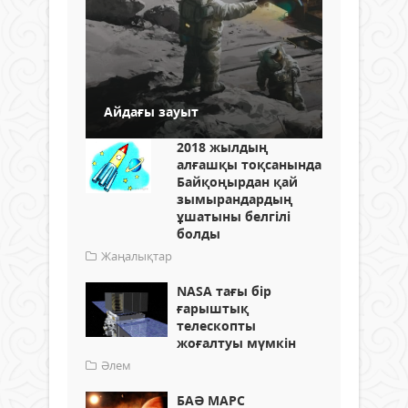
Айдағы зауыт
2018 жылдың
алғашқы тоқсанында
Байқоңырдан қай
зымырандардың
ұшатыны белгілі
болды
Жаңалықтар
NASA тағы бір
ғарыштық
телескопты
жоғалтуы мүмкін
Әлем
БАӘ МАРС