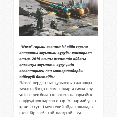
"Nasa" ғарыш агенттігі айда ғарыш
аппараты зауытын құруды жоспарлап
отыр. 2019 жылы агенттік айдағы
алғашқы зауытты құру үшін
аспаптармен пен материалдарды
жіберуді бастайды.
"Nasa" жерден тыс құрылатын алғашқы
зауытта басқа ғаламшарларға саяхаттау
үшін керек болатын ракета жанармайын
өндіруді жоспарлап отыр. Жанармай үшін
қажетті сутегі мен гелий айдан алынады
екен. Бір сөзбен айтқанда ай – күн