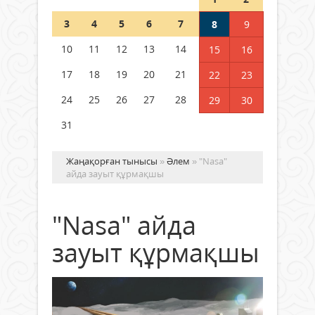
Шетелде жүрген Қазақстан
3
4
5
6
7
8
9
азаматтары қалай дауыс бере
алады?
10
11
12
13
14
15
16
05 тамыз 2026 ж.
149
17
18
19
20
21
22
23
24
25
26
27
28
29
30
31
Жаңақорған тынысы
»
Әлем
» "Nasa"
айда зауыт құрмақшы
"Nasa" айда
зауыт құрмақшы