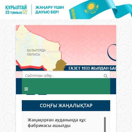
СОҢҒЫ ЖАҢАЛЫҚТАР
Жаңақорған ауданында құс
фабрикасы ашылды