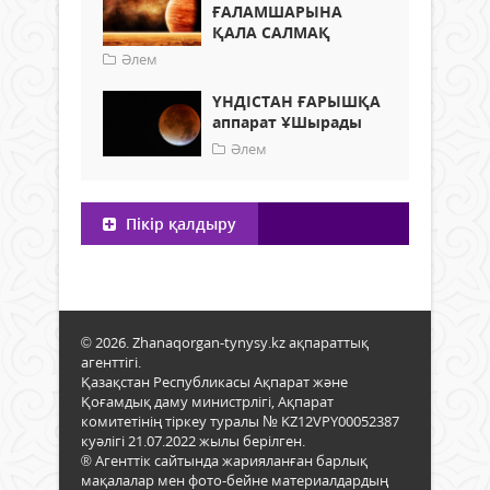
ҒАЛАМШАРЫНА
ҚАЛА САЛМАҚ
Әлем
ҮНДІСТАН ҒАРЫШҚА
аппарат ҰШырады
Әлем
Пікір қалдыру
© 2026. Zhanaqorgan-tynysy.kz ақпараттық
агенттігі.
Қазақстан Республикасы Ақпарат және
Қоғамдық даму министрлігі, Ақпарат
комитетінің тіркеу туралы № KZ12VPY00052387
куәлігі 21.07.2022 жылы берілген.
® Агенттік сайтында жарияланған барлық
мақалалар мен фото-бейне материалдардың