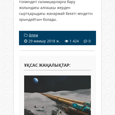
тізіміндегі ғаламшарларға бару
жолындағы алғашқы жерден
сыртқарыдағы жанармай бекеті міндетін
орындайтын болады.
Әлем
29 мамыр 2018 ж.
1 424
0
ҰҚСАС ЖАҢАЛЫҚТАР: