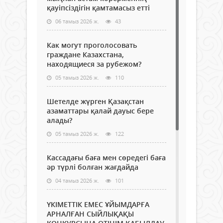
қауіпсіздігін қамтамасыз етті
06 тамыз 2026 ж.
43
Как могут проголосовать
граждане Казахстана,
находящиеся за рубежом?
05 тамыз 2026 ж.
110
Шетелде жүрген Қазақстан
азаматтары қалай дауыс бере
алады?
05 тамыз 2026 ж.
122
Кассадағы баға мен сөредегі баға
әр түрлі болған жағдайда
04 тамыз 2026 ж.
101
ҮКІМЕТТІК ЕМЕС ҰЙЫМДАРҒА
АРНАЛҒАН СЫЙЛЫҚАҚЫ