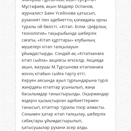
Мұстафаев, ақын Мадияр Оспанов,
журналист Баян Үсейінова қатысып,
руханият пен әдебиеттің қоғамдағы орны
туралы ой бөлісті. «Кітап. Білім. Цифрлық
технология» тақырыбында шеберлік
сағаты, «Кітап құрттары» клубының
мүшелері кітап талқылауын
ұйымдастырды. Сондай-ақ «Кітапханаға
кітап сыйла» акциясы өткізілді. Акцияда
ақын, жазушы М.Тұрсынова кітапханаға
өзінің кітабын сыйға тарту етті.
Керуен аясында ауыл тұрғындарына түрлі
жанрдағы кітаптар ұсынылып, жаңа
басылымдар таныстырылды. Оқырмандар
өздерін қызықтырған әдебиеттермен
танысып, кітаптар туралы пікір алмасты.
Сонымен қатар кітап талқылау, шеберлік
сабақтары ұйымдастырылып,
қатысушылар рухани әсер алды.