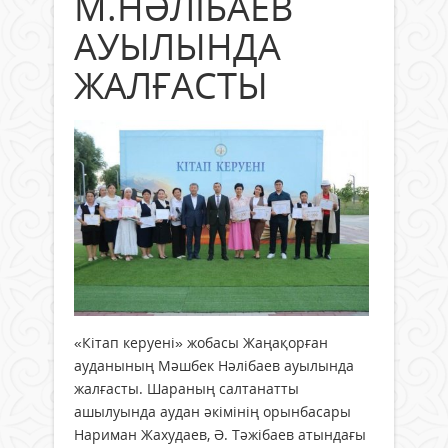
М.НӘЛІБАЕВ
АУЫЛЫНДА
ЖАЛҒАСТЫ
«Кітап керуені» жобасы Жаңақорған
ауданының Мәшбек Нәлібаев ауылында
жалғасты. Шараның салтанатты
ашылуында аудан әкімінің орынбасары
Нариман Жахудаев, Ә. Тәжібаев атындағы