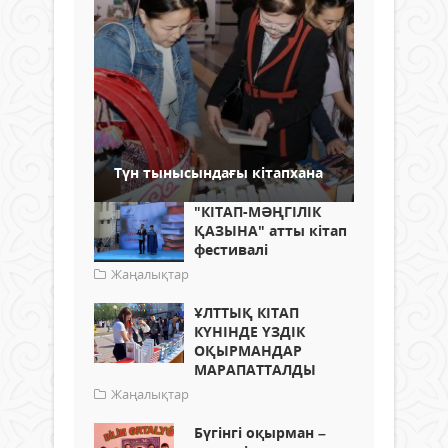
Түн тынысындағы кiтапхана
"КІТАП-МӘҢГІЛІК
ҚАЗЫНА" атты кітап
фестивалі
Жаңалықтар
ҰЛТТЫҚ КІТАП
КҮНІНДЕ ҮЗДІК
ОҚЫРМАНДАР
МАРАПАТТАЛДЫ
Жаңалықтар
Бүгінгі оқырман –