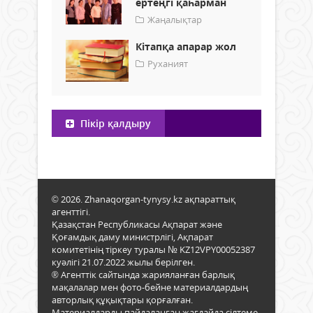
ертеңгі қаһарман
Жаңалықтар
Кітапқа апарар жол
Руханият
Пікір қалдыру
© 2026. Zhanaqorgan-tynysy.kz ақпараттық
агенттігі.
Қазақстан Республикасы Ақпарат және
Қоғамдық даму министрлігі, Ақпарат
комитетінің тіркеу туралы № KZ12VPY00052387
куәлігі 21.07.2022 жылы берілген.
® Агенттік сайтында жарияланған барлық
мақалалар мен фото-бейне материалдардың
авторлық құқықтары қорғалған.
Материалдарды пайдаланған жағдайда сілтеме