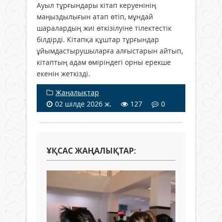
Ауыл тұрғындары кітап керуенінің
маңыздылығын атап өтіп, мұндай
шаралардың жиі өткізілуіне тілектестік
білдірді. Кітапқа құштар тұрғындар
ұйымдастырушыларға алғыстарын айтып,
кітаптың адам өміріндегі орны ерекше
екенін жеткізді.
Жаңалықтар
02 шілде 2026 ж.
127
0
ҰҚСАС ЖАҢАЛЫҚТАР: