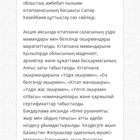
облыстық әмбебап ғылыми
кітапханасының басшысы Сапар
Көзейбаев құттықтау сөз сөйледі.
Акция аясында кітапхана саласының үздік
мамандары мен белсенді оқырмандары
марапатталды. Кітапхана мамандарына
Қызылорда облысының мәдениет,
архивтер және құжаттама басқармасының
Алғыс хаты табысталды. Кітапхана
оқырмандарына «Үздік оқырман», «Ең
белсенді оқырман», «Кітап жанашыры»,
«Үздік жас оқырман», «Үлгілі оқырман
отбасы» номинациялары және қаржылай
сертификаттар табысталды.
Бағдарлама аясында «Өлке руханияты:
жыр мен ойдың тоғысы» атты әдеби
кездесу ұйымдастырылды. Кездесуге ақын
Қазақстан Жазушылар одағының мүшесі
Мағираш Тұрсынова, ақын Ерсұлтан