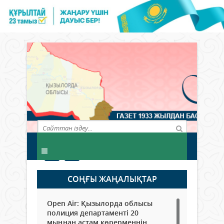
СОҢҒЫ ЖАҢАЛЫҚТАР
Open Air: Қызылорда облысы
полиция департаменті 20
мыңнан астам көрерменнің