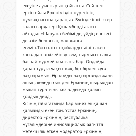
екеуіне ауыстырып қойыпты. Сөйткен
еркін ойлы Еркініміздің жүрегінің
жұмсақтығына қараңыз. Бүгінде ішкі істер
саласы ардагері Қожамберді ағасы
айтады: «Шаруаға бейімі де, үйдің ересегі
де өзім болғасын, мал-жанға
егемін.Тоғытатын қойларды иіріп әкеп
каналдан өткізейін десем, тырмысып алға
баспай жүрмей қоятыны бар. Ондайда
қарап тұруға уақыт жоқ, бір-бірлеп суға
лақтырамын. Әр қойды лақтырғанда жаны
ашып, «өледі ғой» деп Еркіннің шырылдап
жылап тұратыны көз алдымда қалып
қойды» дейді.
Кісінің табиғатында бар мінез ешқашан
қалмайды екен ғой. Ұстаз Еркіннің,
директор Еркіннің, республика
мұғалімдеріне инновациялық бағытта
жетекшілік еткен модератор Еркіннің