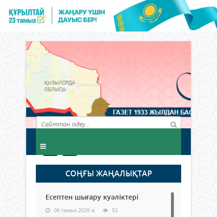
СОҢҒЫ ЖАҢАЛЫҚТАР
Есептен шығару куәліктері
06 тамыз 2026 ж.
52