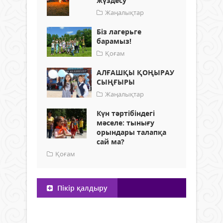
жүздесу
Жаңалықтар
Біз лагерьге
барамыз!
Қоғам
АЛҒАШҚЫ ҚОҢЫРАУ
СЫҢҒЫРЫ
Жаңалықтар
Күн тәртібіндегі
мәселе: тынығу
орындары талапқа
сай ма?
Қоғам
Пікір қалдыру