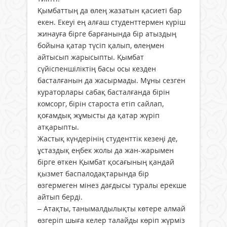
Қымбаттың да өлең жазатын қасиеті бар
екен. Екеуі ең алғаш студенттермен күріш
жинауға бірге барғанында бір атыздың
бойына қатар түсіп қалып, өлеңмен
айтысып жарысыпты. Қымбат
сүйіспеншіліктің басы осы кезден
басталғанын да жасырмады. Мұны сезген
кураторлары сабақ басталғанда бірін
комсорг, бірін староста етіп сайлап,
қоғамдық жұмысты да қатар жүріп
атқарыпты.
Жастық күндерінің студенттік кезеңі де,
ұстаздық еңбек жолы да жан-жарымен
бірге өткен Қымбат қосағының қандай
қызмет баспалодақтарында бір
өзгермеген мінез дағдысы туралы ерекше
айтып берді.
– Атақты, танымалдылықты көтере алмай
өзгеріп шыға келер талайды көріп жүрміз