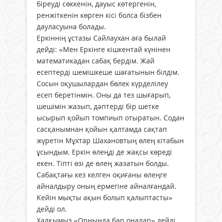
біреуді сөккенін, дауыс көтергенін,
ренжіткенін көрген кісі болса бізбен
дауласуына болады.
Еркіннің ұстазы Сайлаухан аға былай
дейді: «Мен Еркінге кішкентай күнінен
математикадан сабақ бердім. Жай
есептерді шемішкеше шағатынын білдім.
Сосын оқушылардан бөлек күрделілеу
есеп беретінмін. Оны да тез шығарып,
шешімін жазып, дәптерді бір шетке
ысырып қойып томпиып отыратын. Содан
сасқанымнан қойын қалтамда сақтап
жүретін Мұхтар Шахановтың өлең кітабын
ұсындым. Еркін өлеңді де жақсы көреді
екен. Тіпті өзі де өлең жазатын болды.
Сабақтағы кез келген оқиғаны өлеңге
айналдыру оның ермегіне айналғандай.
Кейін мықты ақын болып қалыптасты»
дейді ол.
Халқымыз «Орнында бар оңалар» дейді.