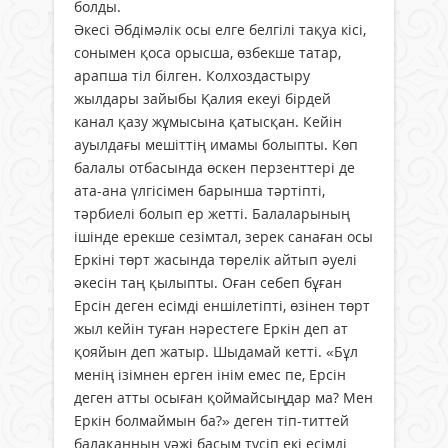
болды.
Әкесі Әбдімәлік осы елге белгілі тақуа кісі,
сонымен қоса орысша, өзбекше татар,
арапша тіл білген. Колхоздастыру
жылдары зайыбы Қалия екеуі бірдей
канал қазу жұмысына қатысқан. Кейін
ауылдағы мешіттің имамы болыпты. Көп
балалы отбасында өскен перзенттері де
ата-ана үлгісімен барынша тәртіпті,
тәрбиелі болып ер жетті. Балаларының
ішінде ерекше сезімтал, зерек санаған осы
Еркіні төрт жасында төрелік айтып әуелі
әкесін таң қылыпты. Оған себеп бұған
Ерсін деген есімді еншілетіпті, өзінен төрт
жыл кейін туған нәрестеге Еркін деп ат
қояйын деп жатыр. Шыдамай кетті. «Бұл
менің ізімнен ерген інім емес пе, Ерсін
деген атты осыған қоймайсыңдар ма? Мен
Еркін болмаймын ба?» деген тіп-титтей
балақанның уәжі басым түсіп екі есімді