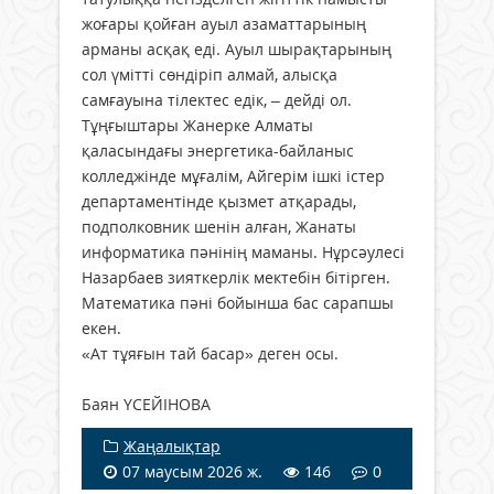
жоғары қойған ауыл азаматтарының
арманы асқақ еді. Ауыл шырақтарының
сол үмітті сөндіріп алмай, алысқа
самғауына тілектес едік, – дейді ол.
Тұңғыштары Жанерке Алматы
қаласындағы энергетика-байланыс
колледжінде мұғалім, Айгерім ішкі істер
департаментінде қызмет атқарады,
подполковник шенін алған, Жанаты
информатика пәнінің маманы. Нұрсәулесі
Назарбаев зияткерлік мектебін бітірген.
Математика пәні бойынша бас сарапшы
екен.
«Ат тұяғын тай басар» деген осы.
Баян ҮСЕЙІНОВА
Жаңалықтар
07 маусым 2026 ж.
146
0