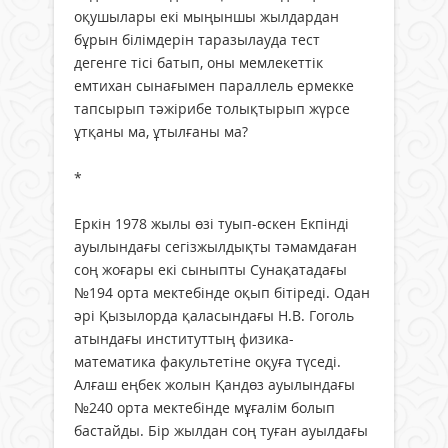
оқушылары екі мыңыншы жылдардан
бұрын білімдерін таразылауда тест
дегенге тісі батып, оны мемлекеттік
емтихан сынағымен параллель ермекке
тапсырып тәжірибе толықтырып жүрсе
ұтқаны ма, ұтылғаны ма?
*
Еркін 1978 жылы өзі туып-өскен Екпінді
ауылындағы сегізжылдықты тәмамдаған
соң жоғары екі сыныпты Сунақатадағы
№194 орта мектебінде оқып бітіреді. Одан
әрі Қызылорда қаласындағы Н.В. Гоголь
атындағы институттың физика-
математика факультетіне оқуға түседі.
Алғаш еңбек жолын Қандөз ауылындағы
№240 орта мектебінде мұғалім болып
бастайды. Бір жылдан соң туған ауылдағы