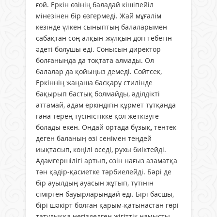
ғой. Еркін өзінің баладай кішіпейіл
мінезінен бір өзгермеді. Жай мұғалім
кезінде үлкен сыныптың балаларымен
сабақтан соң алқын-жұлқын доп тебетін
әдеті болушы еді. Сонысын директор
болғанында да тоқтата алмады. Ол
балалар да қойыңыз демеді. Сөйтсек,
Еркіннің жаңаша басқару стилінде
бақырып бастық болмайды, әділдікті
аттамай, адам еркіндігін құрмет тұтқанда
ғана терең түсіністікке қол жеткізуге
болады екен. Ондай ортада бұзық, тентек
деген баланың өзі сенімен теңдей
иықтасып, көңілі өседі, рухы биіктейді.
Адамгершілігі артып, өзін нағыз азаматқа
тән қадір-қасиетке тәрбиелейді. Бәрі де
бір ауылдың ауасын жұтып, түтінін
сімірген бауырларындай еді. Бірі басшы,
бірі шәкірт болған қарым-қатынастан гөрі
татулыққа негізделген жігіттік намысты