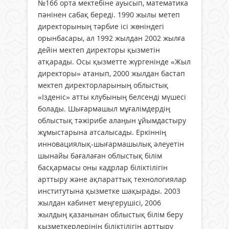
№166 орта мектебіне ауысып, математика
пәнінен сабақ береді. 1990 жылы метеп
директорының тәрбие ісі жөніндегі
орынбасары, ал 1992 жылдан 2002 жылға
дейін мектеп директоры қызметін
атқарады. Осы қызметте жүргенінде «Жыл
директоры» атанып, 2000 жылдан бастап
мектеп директорларының облыстық
«Ізденіс» атты клубының белсенді мүшесі
болады. Шығармашыл мұғалімдердің
облыстық тәжірибе алаңын ұйымдастыру
жұмыстарына атсалысады. Еркіннің
инновациялық-шығармашылық әлеуетін
шынайы бағалаған облыстық білім
басқармасы оны кадрлар біліктілігін
арттыру және ақпараттық технологиялар
институтына қызметке шақырады. 2003
жылдан кабинет меңгерушісі, 2006
жылдың қазанынан облыстық білім беру
қызметкерлерінің біліктілігін арттыру