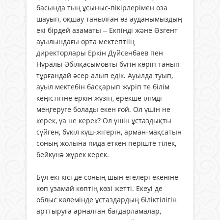
басында тың ұсыныс-пікірлерімен оза
шауып, оқшау танылған өз ауданымыздың
екі бірдей азаматы – Екпінді және Өзгент
ауылындағы орта мектептіің
директорлары Еркін Дүйсенбаев пен
Нұралы Әбілқасымовты бүгін көріп танып
тұрғандай әсер алып едік. Ауылда туып,
ауыл мектебін басқарып жүріп те білім
кеңістігіне еркін жүзіп, ерекше ілімді
меңгеруге болады екен ғой. Ол үшін не
керек, уа не керек? Ол үшін ұстаздықты
сүйген, бүкіл күш-жігерін, арман-мақсатын
соның жолына пида еткен періште тілек,
бейкүнә жүрек керек.
Бұл екі кісі де соның шын егелері екеніне
көп ұзамай көптің көзі жетті. Екеуі де
облыс көлемінде ұстаздардың біліктілігін
арттыруға арналған бағдарламалар,