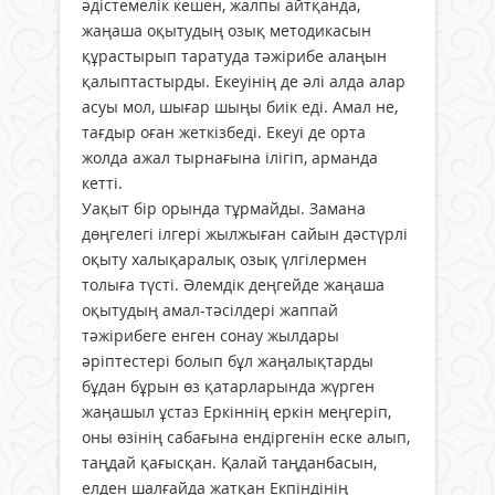
әдістемелік кешен, жалпы айтқанда,
жаңаша оқытудың озық методикасын
құрастырып таратуда тәжірибе алаңын
қалыптастырды. Екеуінің де әлі алда алар
асуы мол, шығар шыңы биік еді. Амал не,
тағдыр оған жеткізбеді. Екеуі де орта
жолда ажал тырнағына ілігіп, арманда
кетті.
Уақыт бір орында тұрмайды. Замана
дөңгелегі ілгері жылжыған сайын дәстүрлі
оқыту халықаралық озық үлгілермен
толыға түсті. Әлемдік деңгейде жаңаша
оқытудың амал-тәсілдері жаппай
тәжірибеге енген сонау жылдары
әріптестері болып бұл жаңалықтарды
бұдан бұрын өз қатарларында жүрген
жаңашыл ұстаз Еркіннің еркін меңгеріп,
оны өзінің сабағына ендіргенін еске алып,
таңдай қағысқан. Қалай таңданбасын,
елден шалғайда жатқан Екпіндінің