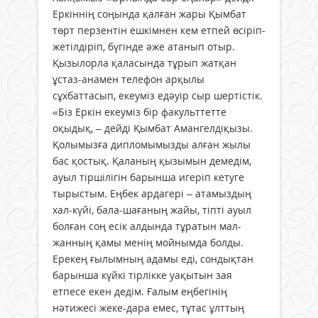
Еркіннің соңында қалған жары Қымбат
төрт перзентін ешкімнен кем етпей өсіріп-
жетілдіріп, бүгінде әже атанып отыр.
Қызылорла қаласында тұрып жатқан
ұстаз-анамен телефон арқылы
сұхбаттасып, екеуміз едәуір сыр шертістік.
«Біз Еркін екеуміз бір факульттетте
оқыдық, – дейді Қымбат Амангелдіқызы.
Қолымызға дипломымызды алған жылы
бас қостық. Қаланың қызымын демедім,
ауыл тіршілігін барынша игеріп кетуге
тырыстым. Еңбек ардагері – атамыздың
хал-күйі, бала-шағаның жайы, тіпті ауыл
болған соң есік алдында тұратын мал-
жанның қамы менің мойнымда болды.
Ерекең ғылымның адамы еді, сондықтан
барынша күйкі тірлікке уақытын зая
етпесе екен дедім. Ғалым еңбегінің
нәтижесі жеке-дара емес, тұтас ұлттың