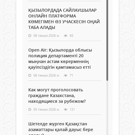
ҚЫЗЫЛОРДАДА САЙЛАУШЫЛАР
ОНЛАЙН ПЛАТФОРМА
КӨМЕГІМЕН ӨЗ УЧАСКЕСІН ОҢАЙ
ТАБА АЛАДЫ
06 тамыз 2026 ж.
65
Open Air: Қызылорда облысы
полиция департаменті 20
мыңнан астам көрерменнің
қауіпсіздігін қамтамасыз етті
06 тамыз 2026 ж.
71
Как могут проголосовать
граждане Казахстана,
находящиеся за рубежом?
05 тамыз 2026 ж.
121
Шетелде жүрген Қазақстан
азаматтары қалай дауыс бере