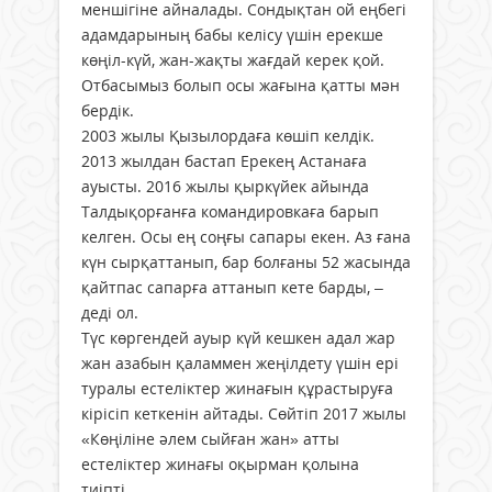
меншігіне айналады. Сондықтан ой еңбегі
адамдарының бабы келісу үшін ерекше
көңіл-күй, жан-жақты жағдай керек қой.
Отбасымыз болып осы жағына қатты мән
бердік.
2003 жылы Қызылордаға көшіп келдік.
2013 жылдан бастап Ерекең Астанаға
ауысты. 2016 жылы қыркүйек айында
Талдықорғанға командировкаға барып
келген. Осы ең соңғы сапары екен. Аз ғана
күн сырқаттанып, бар болғаны 52 жасында
қайтпас сапарға аттанып кете барды, –
деді ол.
Түс көргендей ауыр күй кешкен адал жар
жан азабын қаламмен жеңілдету үшін ері
туралы естеліктер жинағын құрастыруға
кірісіп кеткенін айтады. Сөйтіп 2017 жылы
«Көңіліне әлем сыйған жан» атты
естеліктер жинағы оқырман қолына
тиіпті.