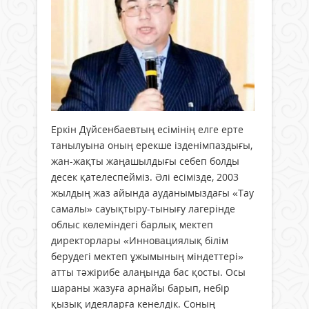
Еркін Дүйсенбаевтың есімінің елге ерте
танылуына оның ерекше ізденімпаздығы,
жан-жақты жаңашылдығы себеп болды
десек қателеспейміз. Әлі есімізде, 2003
жылдың жаз айында ауданымыздағы «Тау
самалы» сауықтыру-тынығу лагерінде
облыс көлеміндегі барлық мектеп
директорлары «Инновациялық білім
берудегі мектеп ұжымының міндеттері»
атты тәжірибе алаңында бас қосты. Осы
шараны жазуға арнайы барып, небір
қызық идеяларға кенелдік. Соның