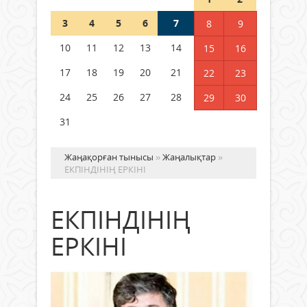
3
4
5
6
7
8
9
Германия аптап ыстыққа
байланысты суды үнемдей
10
11
12
13
14
15
16
бастады
17
18
19
20
21
22
23
04 тамыз 2026 ж.
101
24
25
26
27
28
29
30
31
Жаңақорған тынысы
»
Жаңалықтар
»
ЕКПІНДІНІҢ ЕРКІНІ
ЕКПІНДІНІҢ
ЕРКІНІ