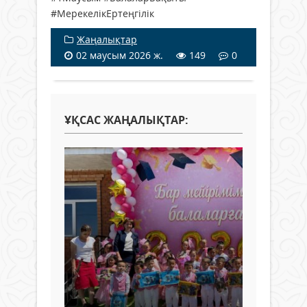
#МерекелікЕртеңгілік
Жаңалықтар
02 маусым 2026 ж.
149
0
ҰҚСАС ЖАҢАЛЫҚТАР: