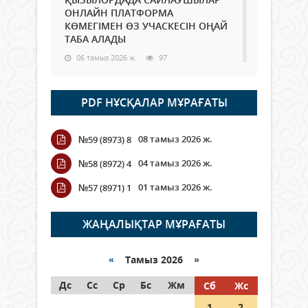
ОНЛАЙН ПЛАТФОРМА
КӨМЕГІМЕН ӨЗ УЧАСКЕСІН ОҢАЙ
ТАБА АЛАДЫ
06 тамыз 2026 ж.
97
Open Air: Қызылорда облысы
PDF НҰСҚАЛАР МҰРАҒАТЫ
полиция департаменті 20
мыңнан астам көрерменнің
қауіпсіздігін қамтамасыз етті
08 тамыз 2026 ж.
№59 (8973) 8
06 тамыз 2026 ж.
116
04 тамыз 2026 ж.
№58 (8972) 4
Wi-Fi ҚАБЫРҒА АРҚЫЛЫ ҚАЛАЙ
01 тамыз 2026 ж.
№57 (8971) 1
ӨТЕДІ?
06 тамыз 2026 ж.
276
ЖАҢАЛЫҚТАР МҰРАҒАТЫ
Как могут проголосовать
граждане Казахстана,
«
Тамыз 2026 »
находящиеся за рубежом?
Дс
Сс
Ср
Бс
Жм
Сб
Жс
05 тамыз 2026 ж.
157
1
2