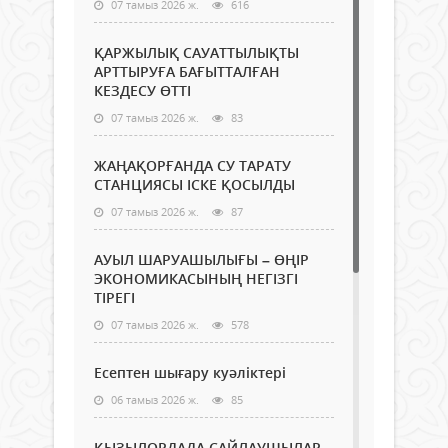
07 тамыз 2026 ж.
616
ҚАРЖЫЛЫҚ САУАТТЫЛЫҚТЫ
АРТТЫРУҒА БАҒЫТТАЛҒАН
КЕЗДЕСУ ӨТТІ
07 тамыз 2026 ж.
83
ЖАҢАҚОРҒАНДА СУ ТАРАТУ
СТАНЦИЯСЫ ІСКЕ ҚОСЫЛДЫ
07 тамыз 2026 ж.
87
АУЫЛ ШАРУАШЫЛЫҒЫ – ӨҢІР
ЭКОНОМИКАСЫНЫҢ НЕГІЗГІ
ТІРЕГІ
07 тамыз 2026 ж.
578
Есептен шығару куәліктері
06 тамыз 2026 ж.
85
ҚЫЗЫЛОРДАДА САЙЛАУШЫЛАР