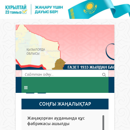
СОҢҒЫ ЖАҢАЛЫҚТАР
Жаңақорған ауданында құс
фабрикасы ашылды