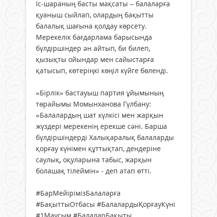
Іс-шараның басты мақсаты – балаларға
қуаныш сыйлап, олардың бақытты
балалық шағына қолдау көрсету.
Мерекелік бағдарлама барысында
бүлдіршіндер ән айтып, би билеп,
қызықты ойындар мен сайыстарға
қатысып, көтеріңкі көңіл күйге бөленді.
«Бірлік» бастауыш партия ұйымының
төрайымы Момынханова Гүлбану:
«Балалардың шат күлкісі мен жарқын
жүздері мерекенің ерекше сәні. Барша
бүлдіршіндерді Халықаралық балаларды
қорғау күнімен құттықтап, дендеріне
саулық, оқуларына табыс, жарқын
болашақ тілеймін» - деп атап өтті.
#БарМейірімізБалаларға
#БақыттыОтбасы #БалалардыҚорғауКүні
#1Маусым #БалаларБақыты