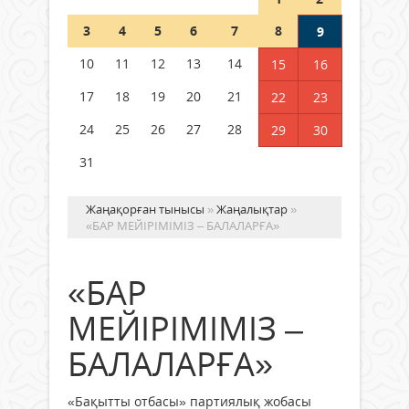
Шетелде жүрген Қазақстан
3
4
5
6
7
8
9
азаматтары қалай дауыс бере
алады?
10
11
12
13
14
15
16
05 тамыз 2026 ж.
168
17
18
19
20
21
22
23
24
25
26
27
28
29
30
31
Жаңақорған тынысы
»
Жаңалықтар
»
«БАР МЕЙІРІМІМІЗ – БАЛАЛАРҒА»
«БАР
МЕЙІРІМІМІЗ –
БАЛАЛАРҒА»
«Бақытты отбасы» партиялық жобасы