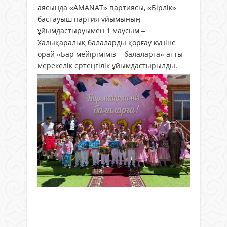
аясында «AMANAT» партиясы, «Бірлік»
бастауыш партия ұйымының
ұйымдастыруымен 1 маусым –
Халықаралық балаларды қорғау күніне
орай «Бар мейіріміміз – балаларға» атты
мерекелік ертеңгілік ұйымдастырылды.