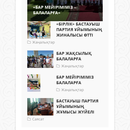
«БАР МЕЙІРІМІМІЗ –
БАЛАЛАРҒА»
«БІРЛІК» БАСТАУЫШ
ПАРТИЯ ҰЙЫМЫНЫҢ
ЖИНАЛЫСЫ ӨТТІ
Жаңалықтар
БАР ЖАҚСЫЛЫҚ
БАЛАЛАРҒА
Жаңалықтар
БАР МЕЙІРІМІМІЗ
БАЛАЛАРҒА
Жаңалықтар
БАСТАУЫШ ПАРТИЯ
ҰЙЫМЫНЫҢ
ЖҰМЫСЫ ЖҮЙЕЛІ
Саясат