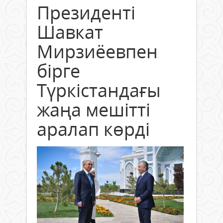
Президенті
Шавкат
Мирзиёевпен
бірге
Түркістандағы
жаңа мешітті
аралап көрді