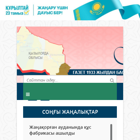
СОҢҒЫ ЖАҢАЛЫҚТАР
Жаңақорған ауданында құс
фабрикасы ашылды