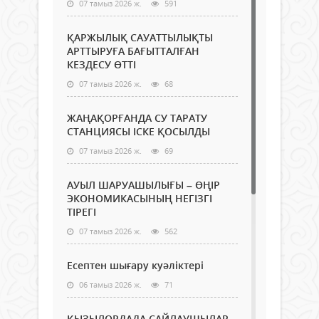
07 тамыз 2026 ж.
591
ҚАРЖЫЛЫҚ САУАТТЫЛЫҚТЫ
АРТТЫРУҒА БАҒЫТТАЛҒАН
КЕЗДЕСУ ӨТТІ
07 тамыз 2026 ж.
68
ЖАҢАҚОРҒАНДА СУ ТАРАТУ
СТАНЦИЯСЫ ІСКЕ ҚОСЫЛДЫ
07 тамыз 2026 ж.
69
АУЫЛ ШАРУАШЫЛЫҒЫ – ӨҢІР
ЭКОНОМИКАСЫНЫҢ НЕГІЗГІ
ТІРЕГІ
07 тамыз 2026 ж.
562
Есептен шығару куәліктері
06 тамыз 2026 ж.
71
ҚЫЗЫЛОРДАДА САЙЛАУШЫЛАР