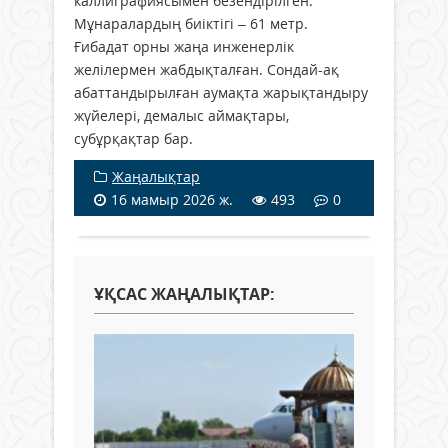
каллиграфиясымен безендірілген.
Мұнаралардың биіктігі – 61 метр.
Ғибадат орны жаңа инженерлік
желілермен жабдықталған. Сондай-ақ
абаттандырылған аумақта жарықтандыру
жүйелері, демалыс аймақтары,
субұрқақтар бар.
Жаңалықтар
16 мамыр 2026 ж.
493
0
ҰҚСАС ЖАҢАЛЫҚТАР: