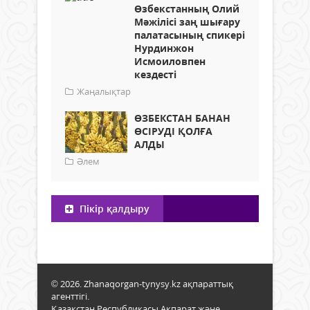
Өзбекстанның Олий
Мәжілісі заң шығару
палатасының спикері
Нурдинжон
Исмоиловпен
кездесті
Жаңалықтар
ӨЗБЕКСТАН БАНАН
ӨСІРУДІ ҚОЛҒА
АЛДЫ
Әлем
Пікір қалдыру
© 2026. Zhanaqorgan-tynysy.kz ақпараттық
агенттігі.
Қазақстан Республикасы Ақпарат және