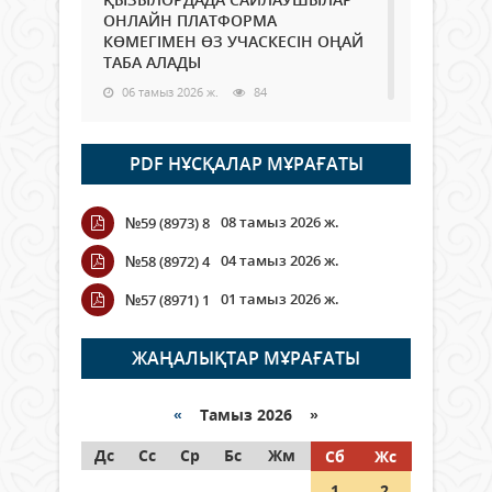
ОНЛАЙН ПЛАТФОРМА
КӨМЕГІМЕН ӨЗ УЧАСКЕСІН ОҢАЙ
ТАБА АЛАДЫ
06 тамыз 2026 ж.
84
Open Air: Қызылорда облысы
PDF НҰСҚАЛАР МҰРАҒАТЫ
полиция департаменті 20
мыңнан астам көрерменнің
қауіпсіздігін қамтамасыз етті
08 тамыз 2026 ж.
№59 (8973) 8
06 тамыз 2026 ж.
92
04 тамыз 2026 ж.
№58 (8972) 4
Wi-Fi ҚАБЫРҒА АРҚЫЛЫ ҚАЛАЙ
01 тамыз 2026 ж.
№57 (8971) 1
ӨТЕДІ?
06 тамыз 2026 ж.
261
ЖАҢАЛЫҚТАР МҰРАҒАТЫ
Как могут проголосовать
граждане Казахстана,
«
Тамыз 2026 »
находящиеся за рубежом?
Дс
Сс
Ср
Бс
Жм
Сб
Жс
05 тамыз 2026 ж.
143
1
2