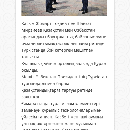
Қасым-Жомарт Тоқаев пен Шавкат
Мирзиёев Қазақстан мен Өзбекстан
арасындағы бауырластық байланыс және
рухани ынтымақтастық нышаны ретінде
Түркістанда бой көтерген мешітпен
танысты.
Құлшылық үйінің орталық залында Құран
оқылды.
Мешіт Өзбекстан Президентінің Түркістан
тұрғындары мен барша
қазақстандықтарға тартуы ретінде
салынған.
Ғимаратта дәстүрлі ислам элементтері
заманауи құрылыс технологияларымен
үйлесім тапқан. Қасбеті мен ішкі аумағы
ұлттық ою-өрнекпен және мұсылман