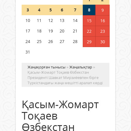
Шетелде жүрген Қазақстан
3
4
5
6
7
8
9
азаматтары қалай дауыс бере
алады?
10
11
12
13
14
15
16
05 тамыз 2026 ж.
152
17
18
19
20
21
22
23
24
25
26
27
28
29
30
31
Жаңақорған тынысы
»
Жаңалықтар
»
Қасым-Жомарт Тоқаев Өзбекстан
Президенті Шавкат Мирзиёевпен бірге
Түркістандағы жаңа мешітті аралап көрді
Қасым-Жомарт
Тоқаев
Өзбекстан