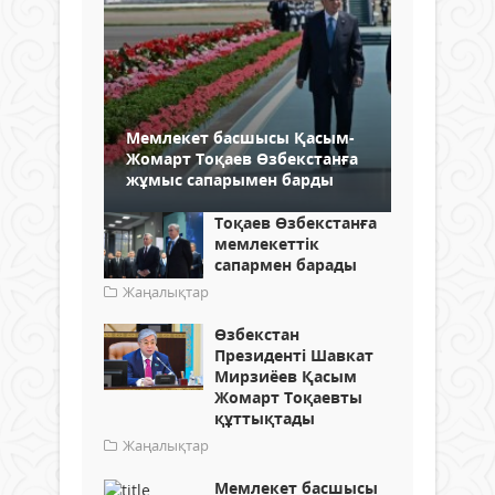
Мемлекет басшысы Қасым-
Жомарт Тоқаев Өзбекстанға
жұмыс сапарымен барды
Тоқаев Өзбекстанға
мемлекеттік
сапармен барады
Жаңалықтар
Өзбекстан
Президенті Шавкат
Мирзиёев Қасым
Жомарт Тоқаевты
құттықтады
Жаңалықтар
Мемлекет басшысы