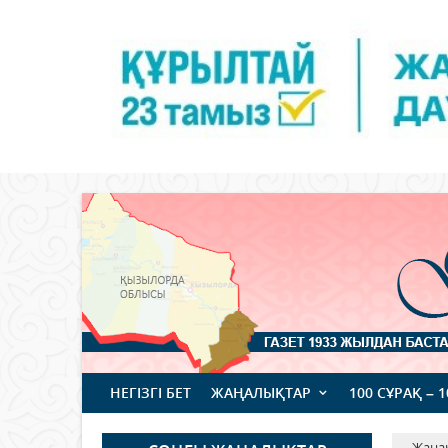
НЕГІЗГІ БЕТ
ЖАҢАЛЫҚТАР
100 СҰРАҚ – 
Жаңа