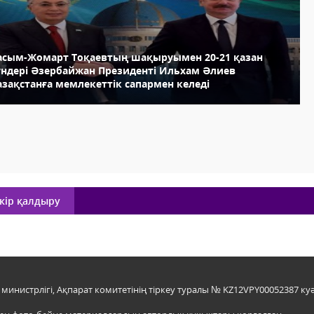
асым-Жомарт Тоқаевтың шақыруымен 20-21 қазан
үндері Әзербайжан Президенті Ильхам Әлиев
азақстанға мемлекеттік сапармен келеді
кір қалдыру
инистрлігі, Ақпарат комитетінің тіркеу туралы № KZ12VPY00052387 куә