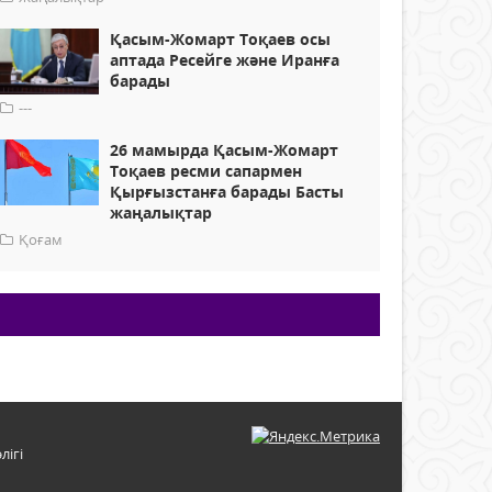
Қасым-Жомарт Тоқаев осы
аптада Ресейге және Иранға
барады
---
26 мамырда Қасым-Жомарт
Тоқаев ресми сапармен
Қырғызстанға барады Басты
жаңалықтар
Қоғам
лігі