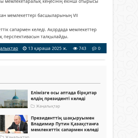
ры мемлекетаралық кеңесінің екінші отырысы
жан мемлекеттері басшыларының VII
ттік сапармен келеді. Ақордада мемлекеттер
ық перспективасын талқылайды.
алықтар
13 қараша 2025 ж.
743
0
Елімізге осы аптада бірқатар
елдің президенті келеді
Жаңалықтар
Президенттің шақыруымен
Владимир Путин Қазақстанға
мемлекеттік сапармен келеді
Жаңалықтар