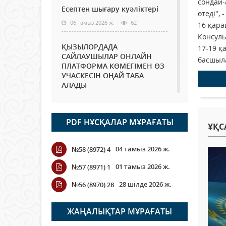
сондай-
Есептен шығару куәліктері
өтеді",
06 тамыз 2026 ж.
62
16 қара
Консуль
ҚЫЗЫЛОРДАДА
17-19 қ
САЙЛАУШЫЛАР ОНЛАЙН
басшыла
ПЛАТФОРМА КӨМЕГІМЕН ӨЗ
УЧАСКЕСІН ОҢАЙ ТАБА
АЛАДЫ
06 тамыз 2026 ж.
76
PDF НҰСҚАЛАР МҰРАҒАТЫ
Open Air: Қызылорда
ҰҚС
облысы полиция
департаменті 20 мыңнан
04 тамыз 2026 ж.
№58 (8972) 4
астам көрерменнің
қауіпсіздігін қамтамасыз етті
01 тамыз 2026 ж.
№57 (8971) 1
06 тамыз 2026 ж.
84
28 шілде 2026 ж.
№56 (8970) 28
Wi-Fi ҚАБЫРҒА АРҚЫЛЫ
ҚАЛАЙ ӨТЕДІ?
ЖАҢАЛЫҚТАР МҰРАҒАТЫ
06 тамыз 2026 ж.
254