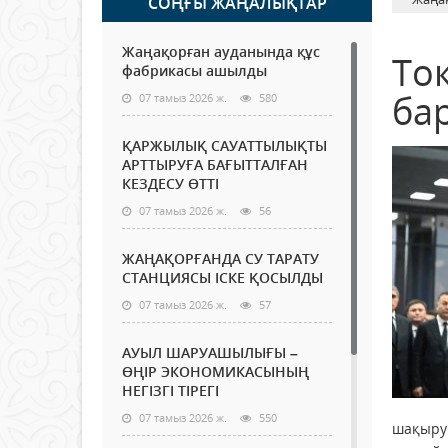
СОҢҒЫ ЖАҢАЛЫҚТАР
Жаңақорған ауданында құс
То
фабрикасы ашылды
ба
07 тамыз 2026 ж.
580
ҚАРЖЫЛЫҚ САУАТТЫЛЫҚТЫ
АРТТЫРУҒА БАҒЫТТАЛҒАН
КЕЗДЕСУ ӨТТІ
07 тамыз 2026 ж.
56
ЖАҢАҚОРҒАНДА СУ ТАРАТУ
СТАНЦИЯСЫ ІСКЕ ҚОСЫЛДЫ
07 тамыз 2026 ж.
57
АУЫЛ ШАРУАШЫЛЫҒЫ –
ӨҢІР ЭКОНОМИКАСЫНЫҢ
НЕГІЗГІ ТІРЕГІ
07 тамыз 2026 ж.
550
шақыруы