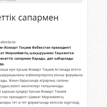
ттік сапармен
 akorda.kz
м-Жомарт Тоқаев Өзбекстан президенті
ат Мирзиёевтің шақыруымен Ташкентке
екеттік сапармен барады, деп хабарлады
да.
раша күні Қасым-Жомарт Тоқаев Астанада өтетін
 шаруашылығы еңбеккерлерінің екінші форумына
сады. Жиын барысында аграрлық саланы
удың өзекті мәселелері талқыланады.
5 қараша күндері Қасым-Жомарт Тоқаев
кстан президенті Шавкат Мирзиёевтің
ары тет-а-тет форматында келіссөз жүргізеді,