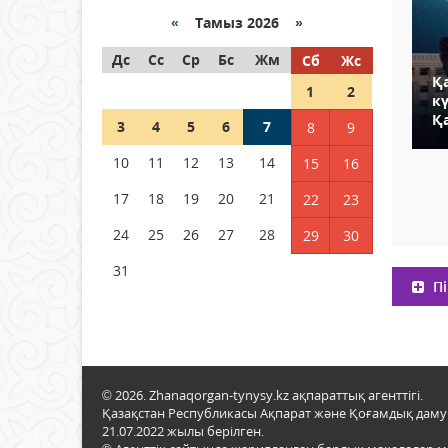
«
Тамыз 2026 »
Как могут проголосовать
Дс
граждане Казахстана,
Сс
Ср
Бс
Жм
Сб
Жс
находящиеся за рубежом?
Қ
1
2
к
05 тамыз 2026 ж.
133
Қ
3
4
5
6
7
8
9
Шетелде жүрген Қазақстан
10
11
12
13
14
15
16
азаматтары қалай дауыс
бере алады?
17
18
19
20
21
22
23
05 тамыз 2026 ж.
144
24
25
26
27
28
29
30
31
Пі
© 2026. Zhanaqorgan-tynysy.kz ақпараттық агенттігі.
Қазақстан Республикасы Ақпарат және Қоғамдық даму м
21.07.2022 жылы берілген.