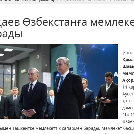
қаев Өзбекстанға мемлеке
рады
фото:
Қасы
Шавк
мемл
Ақор
14 қа
Ауыл
қаты
дамыт
"14-1
Өзбе
мен Ташкентке мемлекеттік сапармен барады. Мемлекет басшыл