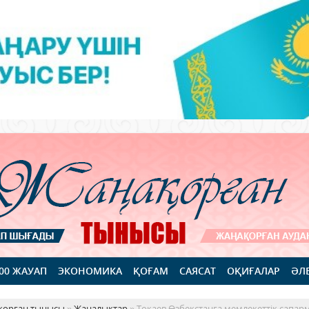
100 ЖАУАП
ЭКОНОМИКА
ҚОҒАМ
САЯСАТ
ОҚИҒАЛАР
ӘЛ
қорған тынысы
»
Жаңалықтар
» Тоқаев Өзбекстанға мемлекеттік сапар