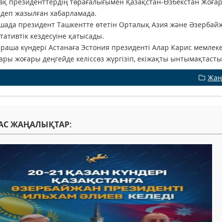
ақ президенттердің төрағалығымен Қазақстан-Өзбекстан Жоға
 - деп жазылған хабарламада.
шада президент Ташкентте өтетін Орталық Азия және Әзербай
тативтік кездесуіне қатысады.
араша күндері Астанаға Эстония президенті Алар Карис мемлеке
ры жоғары деңгейде келіссөз жүргізіп, екіжақты ынтымақтаст
Жаң
АС ЖАҢАЛЫҚТАР: