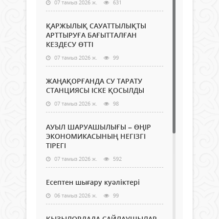
07 тамыз 2026 ж.
631
ҚАРЖЫЛЫҚ САУАТТЫЛЫҚТЫ
АРТТЫРУҒА БАҒЫТТАЛҒАН
КЕЗДЕСУ ӨТТІ
07 тамыз 2026 ж.
99
ЖАҢАҚОРҒАНДА СУ ТАРАТУ
СТАНЦИЯСЫ ІСКЕ ҚОСЫЛДЫ
07 тамыз 2026 ж.
98
АУЫЛ ШАРУАШЫЛЫҒЫ – ӨҢІР
ЭКОНОМИКАСЫНЫҢ НЕГІЗГІ
ТІРЕГІ
07 тамыз 2026 ж.
592
Есептен шығару куәліктері
06 тамыз 2026 ж.
99
ҚЫЗЫЛОРДАДА САЙЛАУШЫЛАР