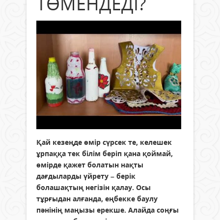
ТӨМЕНДЕДІ?
Қай кезеңде өмір сүрсек те, келешек
ұрпаққа тек білім беріп қана қоймай,
өмірде қажет болатын нақты
дағдыларды үйрету – берік
болашақтың негізін қалау. Осы
тұрғыдан алғанда, еңбекке баулу
пәнінің маңызы ерекше. Алайда соңғы