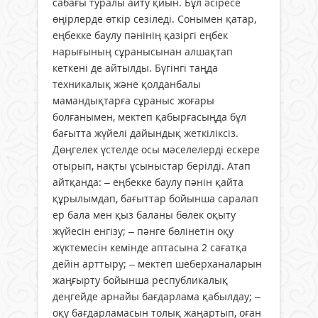
сабағы туралы айту қиын. Бұл әсіресе
өңірлерде өткір сезіледі. Сонымен қатар,
еңбекке баулу пәнінің қазіргі еңбек
нарығының сұранысынан алшақтап
кеткені де айтылды. Бүгінгі таңда
техникалық және қолданбалы
мамандықтарға сұраныс жоғары
болғанымен, мектеп қабырғасыңда бұл
бағытта жүйелі дайындық жеткіліксіз.
Дөңгелек үстелде осы мәселелерді ескере
отырып, нақты ұсыныстар берілді. Атап
айтқанда: – еңбекке баулу пәнін қайта
құрылымдап, бағыттар бойынша саралап
ер бала мен қыз баланы бөлек оқыту
жүйесін енгізу; – пәнге бөлінетін оқу
жүктемесін кемінде аптасына 2 сағатқа
дейін арттыру; – мектеп шеберханаларын
жаңғырту бойынша республикалық
деңгейде арнайы бағдарлама қабылдау; –
оқу бағдарламасын толық жаңартып, оған