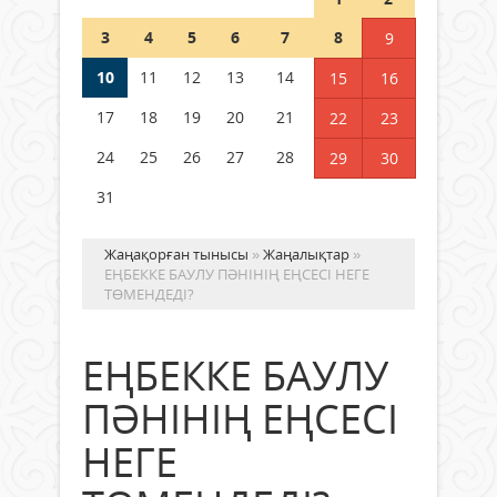
Шетелде жүрген Қазақстан
3
4
5
6
7
8
9
азаматтары қалай дауыс бере
алады?
10
11
12
13
14
15
16
05 тамыз 2026 ж.
179
17
18
19
20
21
22
23
24
25
26
27
28
29
30
31
Жаңақорған тынысы
»
Жаңалықтар
»
ЕҢБЕККЕ БАУЛУ ПӘНІНІҢ ЕҢСЕСІ НЕГЕ
ТӨМЕНДЕДІ?
ЕҢБЕККЕ БАУЛУ
ПӘНІНІҢ ЕҢСЕСІ
НЕГЕ