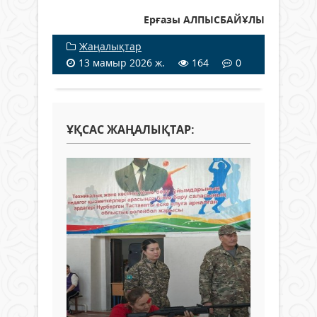
Ерғазы АЛПЫСБАЙҰЛЫ
Жаңалықтар
13 мамыр 2026 ж.
164
0
ҰҚСАС ЖАҢАЛЫҚТАР: