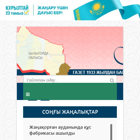
СОҢҒЫ ЖАҢАЛЫҚТАР
Жаңақорған ауданында құс
фабрикасы ашылды