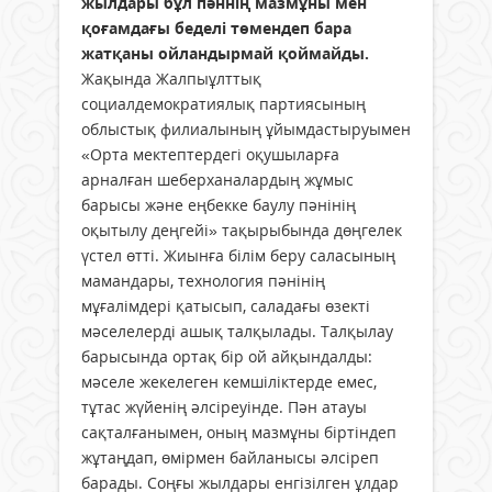
жылдары бұл пәннің мазмұны мен
қоғамдағы беделі төмендеп бара
жатқаны ойландырмай қоймайды.
Жақында Жалпыұлттық
социалдемократиялық партиясының
облыстық филиалының ұйымдастыруымен
«Орта мектептердегі оқушыларға
арналған шеберханалардың жұмыс
барысы және еңбекке баулу пәнінің
оқытылу деңгейі» тақырыбында дөңгелек
үстел өтті. Жиынға білім беру саласының
мамандары, технология пәнінің
мұғалімдері қатысып, саладағы өзекті
мәселелерді ашық талқылады. Талқылау
барысында ортақ бір ой айқындалды:
мәселе жекелеген кемшіліктерде емес,
тұтас жүйенің әлсіреуінде. Пән атауы
сақталғанымен, оның мазмұны біртіндеп
жұтаңдап, өмірмен байланысы әлсіреп
барады. Соңғы жылдары енгізілген ұлдар