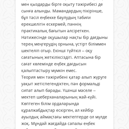
мен қыздарды бірге оқыту тәжірибесі де
сынға алынды. Мамандардың пікірінше,
бұл тәсіл еңбекке баулудың табиғи
ерекшелігін ескермей, пәннің
практикалық бағытын әлсіреткен.
Нәтижесінде оқушылар нақты бір дағдыны
терең меңгерудің орнына, үстірт біліммен
шектеліп отыр. Екінші түйткіл – оқу
сағатының жеткіліксіздігі. Аптасына бір
сағат көлемінде еңбек дағдысын
қалыптастыру мүмкін емес.
Теория мен тәжірибені қатар алып жүруге
уақыт жетіспегендіктен, пән формальді
сипат алып барады. Үшінші мәселе –
мектеп шеберханаларының жай-күйі.
Көптеген білім ордаларында
құралжабдықтар ескірген, ал кейбір
ауылдық аймақтағы мектептерде ол мүлде
жоқ. Мұндай жағдайда сапалы еңбек