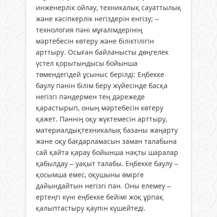
инженерлік ойлау, техникалық сауаттылық
және кәсіпкерлік негіздерін енгізу; –
технология пәні мұғалімдерінің
мәртебесін көтеру және біліктілігін
арттыру. Осыған байланысты дөңгелек
үстел қорытындысы бойынша
төмендегідей ұсыныс берілді: Еңбекке
баулу пәнін білім беру жүйесінде басқа
негізгі пәндермен тең дәрежеде
қарастырып, оның мәртебесін көтеру
қажет. Пәннің оқу жүктемесін арттыру,
материалдықтехникалық базаны жаңарту
және оқу бағдарламасын заман талабына
сай қайта қарау бойынша нақты шаралар
қабылдау – уақыт талабы. Еңбекке баулу –
қосымша емес, оқушыны өмірге
дайындайтын негізгі пән. Оны елемеу –
ертеңгі күні еңбекке бейімі жоқ ұрпақ
қалыптастыру қаупін күшейтеді.