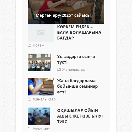
“Мерген ару-2025” сайысы
КӨРКЕМ ЕҢБЕК –
БАЛА БОЛАШАҒЫНА
БАҒДАР
Қоғам
Ұстаздарға сынға
түсті
Жаңалықтар
Жаңа бағдарлама
бойынша семинар
өтті
Жаңалықтар
​ОҚУШЫЛАР ОЙЫН
АШЫҚ ЖЕТКІЗЕ БІЛУІ
ТИІС
Руханият