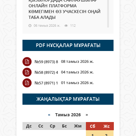
ОНЛАЙН ПЛАТФОРМА
КӨМЕГІМЕН ӨЗ УЧАСКЕСІН ОҢАЙ
ТАБА АЛАДЫ
06 тамыз 2026 ж.
112
Open Air: Қызылорда облысы
PDF НҰСҚАЛАР МҰРАҒАТЫ
полиция департаменті 20
мыңнан астам көрерменнің
қауіпсіздігін қамтамасыз етті
08 тамыз 2026 ж.
№59 (8973) 8
06 тамыз 2026 ж.
142
04 тамыз 2026 ж.
№58 (8972) 4
Wi-Fi ҚАБЫРҒА АРҚЫЛЫ ҚАЛАЙ
01 тамыз 2026 ж.
№57 (8971) 1
ӨТЕДІ?
06 тамыз 2026 ж.
288
ЖАҢАЛЫҚТАР МҰРАҒАТЫ
Как могут проголосовать
граждане Казахстана,
«
Тамыз 2026 »
находящиеся за рубежом?
Дс
Сс
Ср
Бс
Жм
Сб
Жс
05 тамыз 2026 ж.
168
1
2