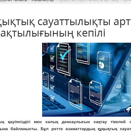
қықтық сауаттылықты арт
рақтылығының кепілі
ың қауіпсіздігі мен халық денсаулығын сақтау тікелей 
уына байланысты. Бұл ретте азаматтардың құқықтық сау