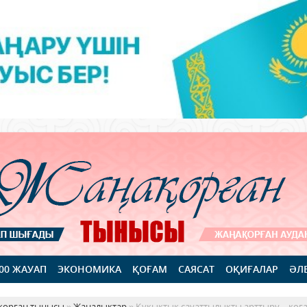
100 ЖАУАП
ЭКОНОМИКА
ҚОҒАМ
САЯСАТ
ОҚИҒАЛАР
ӘЛ
қорған тынысы
»
Жаңалықтар
» Құқықтық сауаттылықты арттыру – қоғ