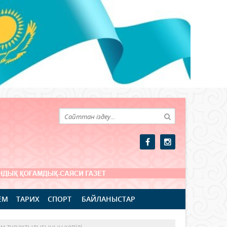
ЕМ
ТАРИХ
СПОРТ
БАЙЛАНЫСТАР
ам тұрақтылығының кепілі