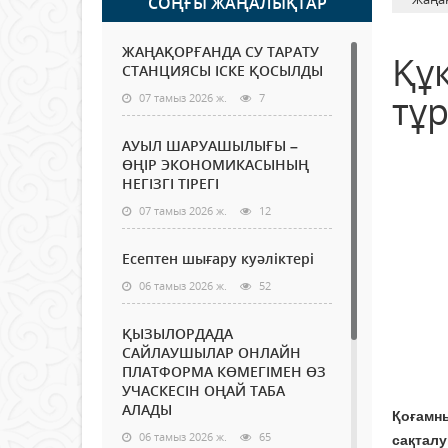
СОҢҒЫ ЖАҢАЛЫҚТАР
ЖАҢАҚОРҒАНДА СУ ТАРАТУ
Құ
СТАНЦИЯСЫ ІСКЕ ҚОСЫЛДЫ
тұ
07 тамыз 2026 ж.
7
АУЫЛ ШАРУАШЫЛЫҒЫ –
ӨҢІР ЭКОНОМИКАСЫНЫҢ
НЕГІЗГІ ТІРЕГІ
07 тамыз 2026 ж.
12
Есептен шығару куәліктері
06 тамыз 2026 ж.
52
ҚЫЗЫЛОРДАДА
САЙЛАУШЫЛАР ОНЛАЙН
ПЛАТФОРМА КӨМЕГІМЕН ӨЗ
УЧАСКЕСІН ОҢАЙ ТАБА
АЛАДЫ
Қоғамн
06 тамыз 2026 ж.
65
сақтал