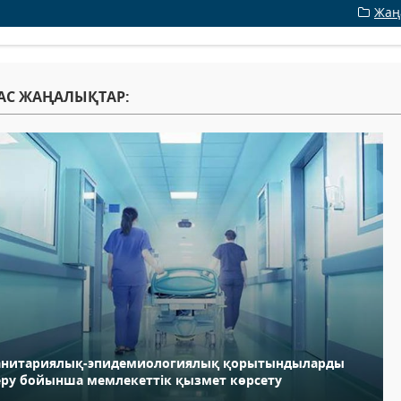
Жаң
АС ЖАҢАЛЫҚТАР:
анитариялық-эпидемиологиялық қорытындыларды
еру бойынша мемлекеттік қызмет көрсету