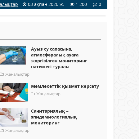
алықтар
03 ақпан 2026 ж.
1 200
0
Ауыз су сапасына,
атмосфералық ауаға
жүргізілген мониторинг
нәтижесі туралы
Жаңалықтар
Мемлекеттік қызмет көрсету
Жаңалықтар
Санитариялық –
эпидемиологиялық
мониторинг
Жаңалықтар