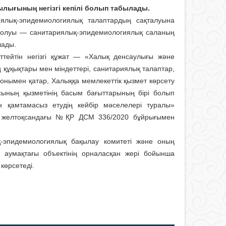
ылығының негізгі кепілі болып табылады.
риялық-эпидемиологиялық талаптардың сақталуына
 болуы — санитариялық-эпидемиологиялық саланың
лады.
ттейтін негізгі құжат — «Халық денсаулығы және
 құқықтары мен міндеттері, санитариялық талаптар,
 Сонымен қатар, Халыққа мемлекеттік қызмет көрсету
ының қызметінің басым бағыттарының бірі болып
н қамтамасыз етудің кейбір мәселелері туралы»
30 желтоқсандағы №ҚР ДСМ 336/2020 бұйрығымен
ық-эпидемиологиялық бақылау комитеті және оның
ті аумақтағы объектінің орналасқан жері бойынша
көрсетеді.