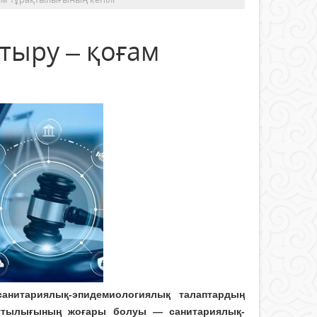
тыру – қоғам
санитариялық-эпидемиологиялық талаптардың
аттылығының жоғары болуы — санитариялық-