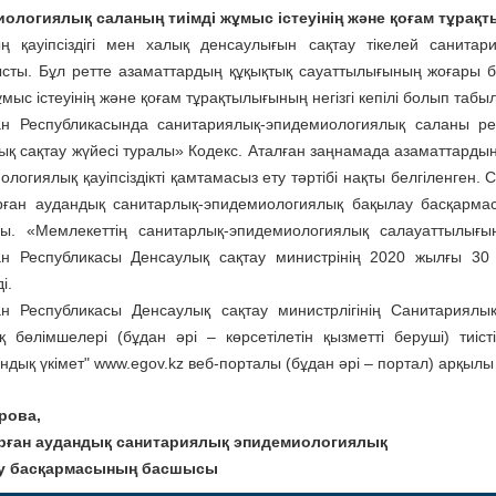
ологиялық саланың тиімді жұмыс істеуінің және қоғам тұрақт
ң қауіпсіздігі мен халық денсаулығын сақтау тікелей санита
сты. Бұл ретте азаматтардың құқықтық сауаттылығының жоғары
ұмыс істеуінің және қоғам тұрақтылығының негізгі кепілі болып табы
ан Республикасында санитариялық-эпидемиологиялық саланы ре
ық сақтау жүйесі туралы» Кодекс. Аталған заңнамада азаматтардың
логиялық қауіпсіздікті қамтамасыз ету тәртібі нақты белгіленген.
ған аудандық санитарлық-эпидемиологиялық бақылау басқармас
ы. «Мемлекеттің санитарлық-эпидемиологиялық салауаттылығы
ан Республикасы Денсаулық сақтау министрінің 2020 жылғы 
і.
ан Республикасы Денсаулық сақтау министрлігінің Санитариял
қ бөлімшелері (бұдан әрі – көрсетілетін қызметті беруші) тиіс
ндық үкімет" www.egov.kz веб-порталы (бұдан әрі – портал) арқылы 
рова,
рған аудандық санитариялық эпидемиологиялық
у басқармасының басшысы