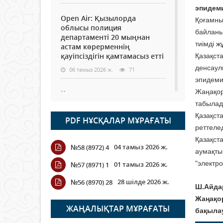
эпидеми
Open Air: Қызылорда
Қоғамны
облысы полиция
байланы
департаменті 20 мыңнан
тиімді ж
астам көрерменнің
қауіпсіздігін қамтамасыз етті
Қазақст
денсаул
06 тамыз 2026 ж.
71
эпидемио
Жаңақор
Как могут проголосовать
граждане Казахстана,
табылад
находящиеся за рубежом?
Қазақст
PDF НҰСҚАЛАР МҰРАҒАТЫ
05 тамыз 2026 ж.
121
реттелед
Қазақст
04 тамыз 2026 ж.
№58 (8972) 4
Шетелде жүрген Қазақстан
аумақты
азаматтары қалай дауыс
"электро
01 тамыз 2026 ж.
№57 (8971) 1
бере алады?
28 шілде 2026 ж.
№56 (8970) 28
05 тамыз 2026 ж.
134
Ш.Айда
Жаңақо
Кассадағы баға мен сөредегі
ЖАҢАЛЫҚТАР МҰРАҒАТЫ
бақыла
баға әр түрлі болған