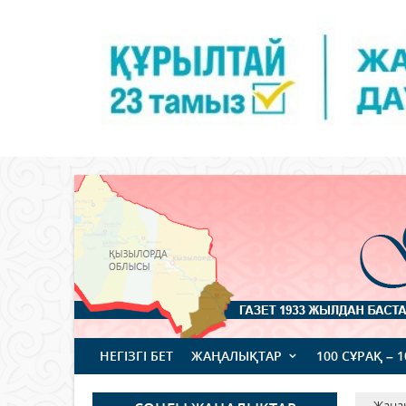
НЕГІЗГІ БЕТ
ЖАҢАЛЫҚТАР
100 СҰРАҚ – 
Жаңа