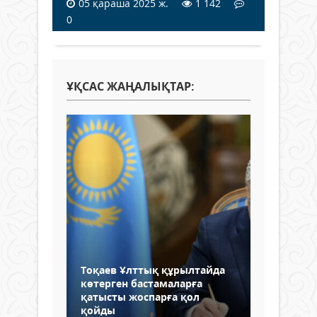
05 қараша 2025 ж.
1 142
0
ҰҚСАС ЖАҢАЛЫҚТАР:
Тоқаев Ұлттық құрылтайда
көтерген бастамаларға
қатысты жоспарға қол
қойды