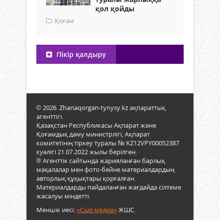
қол қойды
Қоғам
Пікір қалдыру
© 2026. Zhanaqorgan-tynysy.kz ақпараттық
агенттігі.
Қазақстан Республикасы Ақпарат және
Қоғамдық даму министрлігі, Ақпарат
комитетінің тіркеу туралы № KZ12VPY00052387
куәлігі 21.07.2022 жылы берілген.
® Агенттік сайтында жарияланған барлық
мақалалар мен фото-бейне материалдардың
авторлық құқықтары қорғалған.
Материалдарды пайдаланған жағдайда сілтеме
жасалуы міндетті.
Меншік иесі:
«Сыр медиа»
ЖШС.