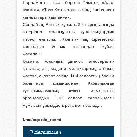
Парламент – есеп беретін Үкімет», «Адал
азамат», «Таза Қазақстан» секілді ішкі саясат
қағидаттары қамтылған.
Сондай-ақ Ұлттық құрылтай отырыстарында
көтерілген жалпыұлттық құндылықтардың
тізбесі енгізілді. Жалпыұлттық бірегейлікті
танытатын ұлттық нышандар жүйесі
жасалды.
Құжатта қоғамдық диалог, этносаралық
қатынас, дін, мәдени-гуманитарлық, отбасы,
жастар, ақпарат секілді ішкі саясаттың басым
бағыттары айқындалған. Қабылданған
тұжырымдамалық құжат мемлекеттік
органдардың ішкі саясат саласындағы
жұмысын ұйымдастыруға негіз болады.
t.me/aqorda_resmi
Жаңалықтар