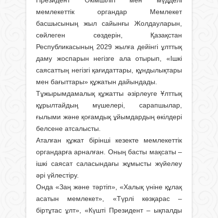
Президент Әкімшілігі мен мүдделі
мемлекеттік органдар Мемлекет
басшысының жыл сайынғы Жолдауларын,
сөйлеген сөздерін, Қазақстан
Республикасының 2029 жылға дейінгі ұлттық
даму жоспарын негізге ала отырып, «Ішкі
саясаттың негізгі қағидаттары, құндылықтары
мен бағыттары» құжатын дайындады.
Тұжырымдамалық құжатты әзірлеуге Ұлттық
құрылтайдың мүшелері, сарапшылар,
ғылыми және қоғамдық ұйымдардың өкілдері
белсене атсалысты.
Аталған құжат бірінші кезекте мемлекеттік
органдарға арналған. Оның басты мақсаты –
ішкі саясат саласындағы жұмысты жүйелеу
әрі үйлестіру.
Онда «Заң және тәртіп», «Халық үніне құлақ
асатын мемлекет», «Түрлі көзқарас –
біртұтас ұлт», «Күшті Президент – ықпалды