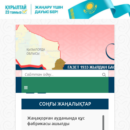
СОҢҒЫ ЖАҢАЛЫҚТАР
Жаңақорған ауданында құс
фабрикасы ашылды