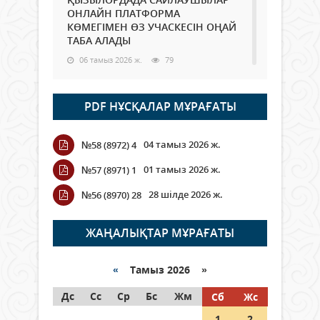
ОНЛАЙН ПЛАТФОРМА
КӨМЕГІМЕН ӨЗ УЧАСКЕСІН ОҢАЙ
ТАБА АЛАДЫ
06 тамыз 2026 ж.
79
Open Air: Қызылорда облысы
PDF НҰСҚАЛАР МҰРАҒАТЫ
полиция департаменті 20
мыңнан астам көрерменнің
қауіпсіздігін қамтамасыз етті
04 тамыз 2026 ж.
№58 (8972) 4
06 тамыз 2026 ж.
85
01 тамыз 2026 ж.
№57 (8971) 1
Wi-Fi ҚАБЫРҒА АРҚЫЛЫ ҚАЛАЙ
28 шілде 2026 ж.
№56 (8970) 28
ӨТЕДІ?
06 тамыз 2026 ж.
256
ЖАҢАЛЫҚТАР МҰРАҒАТЫ
Как могут проголосовать
граждане Казахстана,
«
Тамыз 2026 »
находящиеся за рубежом?
Дс
Сс
Ср
Бс
Жм
Сб
Жс
05 тамыз 2026 ж.
135
1
2