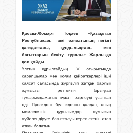
Қасым-Жомарт Тоқаев «Қазақстан
Республикасы ішкі саясатының негізгі
қағидаттары, құндылықтары мен
бағыттарын бекіту туралы» Жарлыққа
қол қойды.
Ұлттық құрылтайдың IV отырысында
сарапшылар мен қоғам қайраткерлері ішкі
саясат саласында жүргізіліп жатқан барлық
жұмысты реттейтін бірыңғай
тұжырымдамалық құжат әзірлеуді ұсынған
еді. Президент бұл идеяны қолдап, оның
мемлекеттік құрылымдар жұмысын
жүйелендіруге бағытталуы керек екенін атап
өткен болатын.