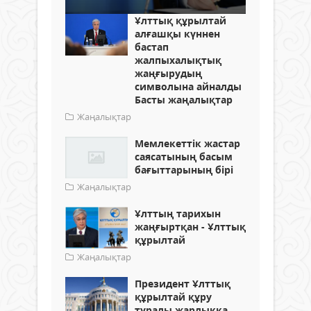
Ұлттық құрылтай
алғашқы күннен
бастап
жалпыхалықтық
жаңғырудың
символына айналды
Басты жаңалықтар
Жаңалықтар
Мемлекеттік жастар
саясатының басым
бағыттарының бірі
Жаңалықтар
Ұлттың тарихын
жаңғыртқан - Ұлттық
құрылтай
Жаңалықтар
Президент Ұлттық
құрылтай құру
туралы жарлыққа