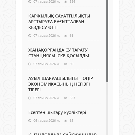
07 тамыз 2026 ж.
584
ҚАРЖЫЛЫҚ САУАТТЫЛЫҚТЫ
АРТТЫРУҒА БАҒЫТТАЛҒАН
КЕЗДЕСУ ӨТТІ
07 тамыз 2026 ж.
61
ЖАҢАҚОРҒАНДА СУ ТАРАТУ
СТАНЦИЯСЫ ІСКЕ ҚОСЫЛДЫ
07 тамыз 2026 ж.
60
АУЫЛ ШАРУАШЫЛЫҒЫ – ӨҢІР
ЭКОНОМИКАСЫНЫҢ НЕГІЗГІ
ТІРЕГІ
07 тамыз 2026 ж.
553
Есептен шығару куәліктері
06 тамыз 2026 ж.
65
ҚЫЗЫЛОРДАДА САЙЛАУШЫЛАР