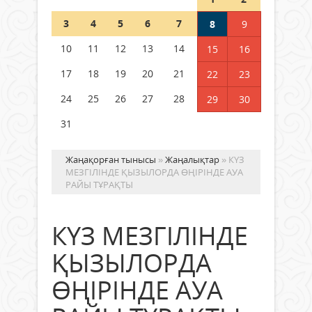
Шетелде жүрген Қазақстан
3
4
5
6
7
8
9
азаматтары қалай дауыс бере
алады?
10
11
12
13
14
15
16
05 тамыз 2026 ж.
149
17
18
19
20
21
22
23
24
25
26
27
28
29
30
31
Жаңақорған тынысы
»
Жаңалықтар
» КҮЗ
МЕЗГІЛІНДЕ ҚЫЗЫЛОРДА ӨҢІРІНДЕ АУА
РАЙЫ ТҰРАҚТЫ
КҮЗ МЕЗГІЛІНДЕ
ҚЫЗЫЛОРДА
ӨҢІРІНДЕ АУА