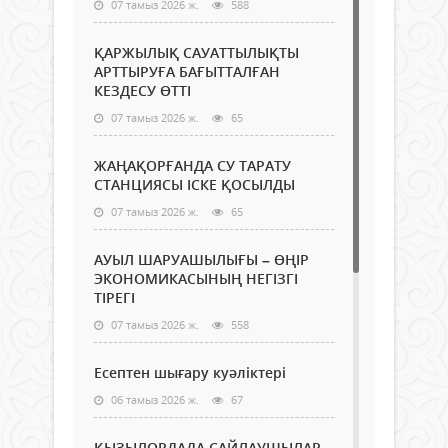
07 тамыз 2026 ж.
588
ҚАРЖЫЛЫҚ САУАТТЫЛЫҚТЫ
АРТТЫРУҒА БАҒЫТТАЛҒАН
КЕЗДЕСУ ӨТТІ
07 тамыз 2026 ж.
65
ЖАҢАҚОРҒАНДА СУ ТАРАТУ
СТАНЦИЯСЫ ІСКЕ ҚОСЫЛДЫ
07 тамыз 2026 ж.
65
АУЫЛ ШАРУАШЫЛЫҒЫ – ӨҢІР
ЭКОНОМИКАСЫНЫҢ НЕГІЗГІ
ТІРЕГІ
07 тамыз 2026 ж.
558
Есептен шығару куәліктері
06 тамыз 2026 ж.
67
ҚЫЗЫЛОРДАДА САЙЛАУШЫЛАР