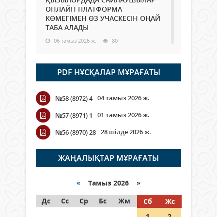
ОНЛАЙН ПЛАТФОРМА
КӨМЕГІМЕН ӨЗ УЧАСКЕСІН ОҢАЙ
ТАБА АЛАДЫ
06 тамыз 2026 ж.
80
Open Air: Қызылорда облысы
PDF НҰСҚАЛАР МҰРАҒАТЫ
полиция департаменті 20
мыңнан астам көрерменнің
қауіпсіздігін қамтамасыз етті
04 тамыз 2026 ж.
№58 (8972) 4
06 тамыз 2026 ж.
88
01 тамыз 2026 ж.
№57 (8971) 1
Wi-Fi ҚАБЫРҒА АРҚЫЛЫ ҚАЛАЙ
28 шілде 2026 ж.
№56 (8970) 28
ӨТЕДІ?
06 тамыз 2026 ж.
257
ЖАҢАЛЫҚТАР МҰРАҒАТЫ
Как могут проголосовать
граждане Казахстана,
«
Тамыз 2026 »
находящиеся за рубежом?
Дс
Сс
Ср
Бс
Жм
Сб
Жс
05 тамыз 2026 ж.
139
1
2