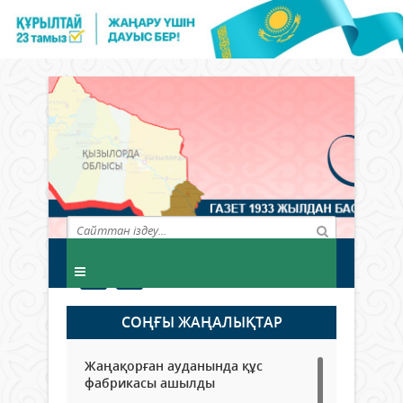
СОҢҒЫ ЖАҢАЛЫҚТАР
Жаңақорған ауданында құс
фабрикасы ашылды