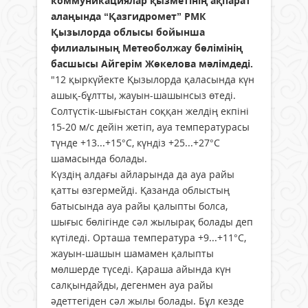
коммуникациялар қызметінің ақпарат
алаңында “Қазгидромет” РМК
Қызылорда облысы бойынша
филиалының Метеоболжау бөлімінің
басшысы Айгерім Жөкелова мәлімдеді.
"12 қыркүйекте Қызылорда қаласында күн
ашық-бұлтты, жауын-шашынсыз өтеді.
Солтүстік-шығыстан соққан желдің екпіні
15-20 м/с дейін жетіп, ауа температурасы
түнде +13...+15°С, күндіз +25...+27°С
шамасында болады.
Күздің алдағы айларында да ауа райы
қатты өзгермейді. Қазанда облыстың
батысында ауа райы қалыпты болса,
шығыс бөлігінде сәл жылырақ болады деп
күтіледі. Орташа температура +9...+11°С,
жауын-шашын шамамен қалыпты
мөлшерде түседі. Қараша айында күн
салқындайды, дегенмен ауа райы
әдеттегіден сәл жылы болады. Бұл кезде