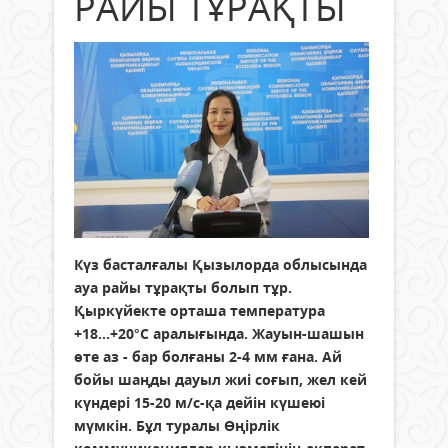
РАЙЫ ТҰРАҚТЫ
Күз басталғалы Қызылорда облысында
ауа райы тұрақты болып тұр.
Қыркүйекте орташа температура
+18...+20°С аралығында. Жауын-шашын
өте аз - бар болғаны 2-4 мм ғана. Ай
бойы шаңды дауыл жиі соғып, жел кей
күндері 15-20 м/с-қа дейін күшеюі
мүмкін. Бұл туралы Өңірлік