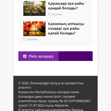
Қарашада ауа райы
қандай болады?
Қоғам
Қазанның алғашқы
күндері ауа райы
қалай болады?
Қоғам
Пікір қалдыру
© 2026. Zhanaqorgan-tynysy.kz ақпараттық
агенттігі.
Қазақстан Республикасы Ақпарат және
Қоғамдық даму министрлігі, Ақпарат
комитетінің тіркеу туралы № KZ12VPY00052387
куәлігі 21.07.2022 жылы берілген.
® Агенттік сайтында жарияланған барлық