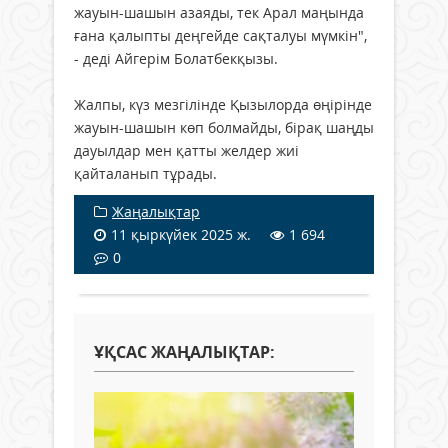
жауын-шашын азаяды, тек Арал маңында
ғана қалыпты деңгейде сақталуы мүмкін",
- деді Айгерім Болатбекқызы.
Жалпы, күз мезгілінде Қызылорда өңірінде
жауын-шашын көп болмайды, бірақ шаңды
дауылдар мен қатты желдер жиі
қайталанып тұрады.
Жаңалықтар
11 қыркүйек 2025 ж.
1 694
0
ҰҚСАС ЖАҢАЛЫҚТАР: