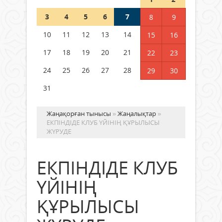
Шетелде жүрген Қазақстан
3
4
5
6
7
8
9
азаматтары қалай дауыс бере
алады?
10
11
12
13
14
15
16
05 тамыз 2026 ж.
135
17
18
19
20
21
22
23
24
25
26
27
28
29
30
31
Жаңақорған тынысы
»
Жаңалықтар
»
ЕКПІНДІДЕ КЛУБ ҮЙІНІҢ ҚҰРЫЛЫСЫ
ЖҮРУДЕ
ЕКПІНДІДЕ КЛУБ
ҮЙІНІҢ
ҚҰРЫЛЫСЫ