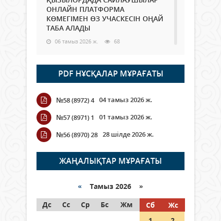
ОНЛАЙН ПЛАТФОРМА
КӨМЕГІМЕН ӨЗ УЧАСКЕСІН ОҢАЙ
ТАБА АЛАДЫ
06 тамыз 2026 ж.
68
Open Air: Қызылорда облысы
PDF НҰСҚАЛАР МҰРАҒАТЫ
полиция департаменті 20
мыңнан астам көрерменнің
қауіпсіздігін қамтамасыз етті
04 тамыз 2026 ж.
№58 (8972) 4
06 тамыз 2026 ж.
78
01 тамыз 2026 ж.
№57 (8971) 1
Wi-Fi ҚАБЫРҒА АРҚЫЛЫ ҚАЛАЙ
28 шілде 2026 ж.
№56 (8970) 28
ӨТЕДІ?
06 тамыз 2026 ж.
251
ЖАҢАЛЫҚТАР МҰРАҒАТЫ
Как могут проголосовать
граждане Казахстана,
«
Тамыз 2026 »
находящиеся за рубежом?
Дс
Сс
Ср
Бс
Жм
Сб
Жс
05 тамыз 2026 ж.
123
1
2