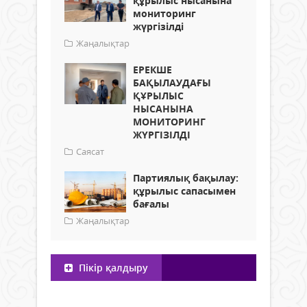
құрылыс нысанына
мониторинг
жүргізілді
Жаңалықтар
ЕРЕКШЕ
БАҚЫЛАУДАҒЫ
ҚҰРЫЛЫС
НЫСАНЫНА
МОНИТОРИНГ
ЖҮРГІЗІЛДІ
Саясат
Партиялық бақылау:
құрылыс сапасымен
бағалы
Жаңалықтар
Пікір қалдыру