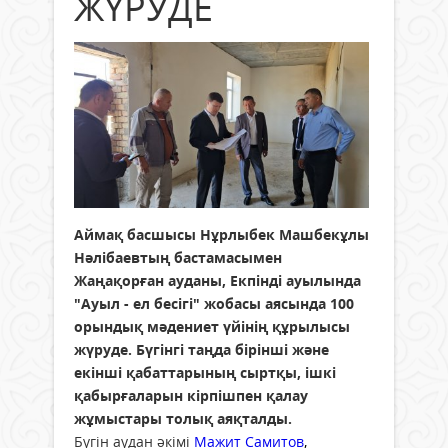
ЖҮРУДЕ
Аймақ басшысы Нұрлыбек Машбекұлы
Нәлібаевтың бастамасымен
Жаңақорған ауданы, Екпінді ауылында
"Ауыл - ел бесігі" жобасы аясында 100
орындық мәдениет үйінің құрылысы
жүруде. Бүгінгі таңда бірінші және
екінші қабаттарының сыртқы, ішкі
қабырғаларын кірпішпен қалау
жұмыстары толық аяқталды.
Бүгін аудан әкімі
Мажит Самитов
,