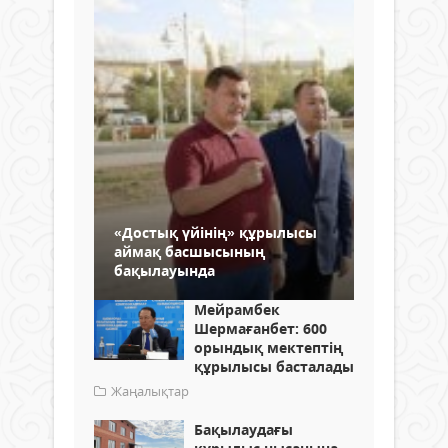
«Достық үйінің» құрылысы
аймақ басшысының
бақылауында
Мейрамбек
Шермағанбет: 600
орындық мектептің
құрылысы басталады
Жаңалықтар
Бақылаудағы