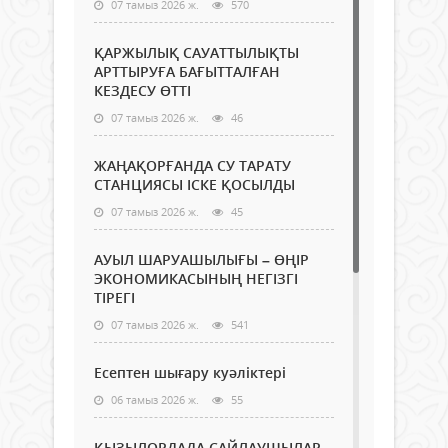
07 тамыз 2026 ж.
570
ҚАРЖЫЛЫҚ САУАТТЫЛЫҚТЫ
АРТТЫРУҒА БАҒЫТТАЛҒАН
КЕЗДЕСУ ӨТТІ
07 тамыз 2026 ж.
46
ЖАҢАҚОРҒАНДА СУ ТАРАТУ
СТАНЦИЯСЫ ІСКЕ ҚОСЫЛДЫ
07 тамыз 2026 ж.
45
АУЫЛ ШАРУАШЫЛЫҒЫ – ӨҢІР
ЭКОНОМИКАСЫНЫҢ НЕГІЗГІ
ТІРЕГІ
07 тамыз 2026 ж.
541
Есептен шығару куәліктері
06 тамыз 2026 ж.
55
ҚЫЗЫЛОРДАДА САЙЛАУШЫЛАР