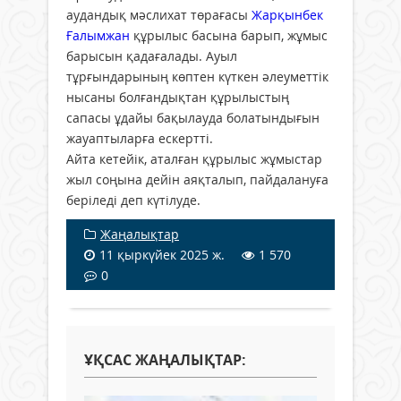
аудандық мәслихат төрағасы
Жарқынбек
Ғалымжан
құрылыс басына барып, жұмыс
барысын қадағалады. Ауыл
тұрғындарының көптен күткен әлеуметтік
нысаны болғандықтан құрылыстың
сапасы ұдайы бақылауда болатындығын
жауаптыларға ескертті.
Айта кетейік, аталған құрылыс жұмыстар
жыл соңына дейін аяқталып, пайдалануға
беріледі деп күтілуде.
Жаңалықтар
11 қыркүйек 2025 ж.
1 570
0
ҰҚСАС ЖАҢАЛЫҚТАР: