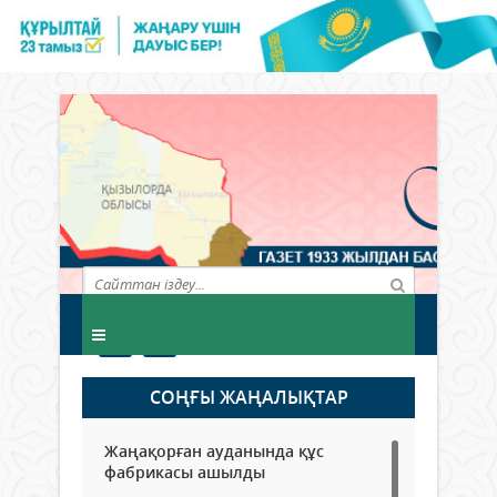
СОҢҒЫ ЖАҢАЛЫҚТАР
Жаңақорған ауданында құс
фабрикасы ашылды