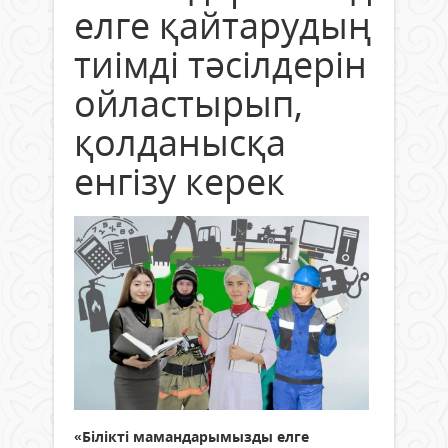
елге қайтарудың
тиімді тәсілдерін
ойластырып,
қолданысқа
енгізу керек
«Білікті мамандарымызды елге