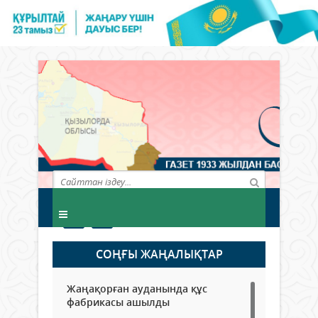
СОҢҒЫ ЖАҢАЛЫҚТАР
Жаңақорған ауданында құс
фабрикасы ашылды