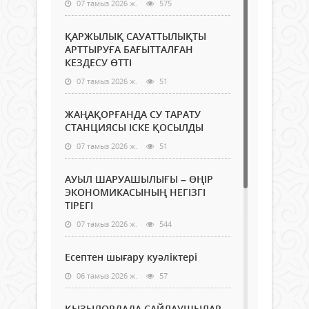
07 тамыз 2026 ж.
575
ҚАРЖЫЛЫҚ САУАТТЫЛЫҚТЫ
АРТТЫРУҒА БАҒЫТТАЛҒАН
КЕЗДЕСУ ӨТТІ
07 тамыз 2026 ж.
51
ЖАҢАҚОРҒАНДА СУ ТАРАТУ
СТАНЦИЯСЫ ІСКЕ ҚОСЫЛДЫ
07 тамыз 2026 ж.
51
АУЫЛ ШАРУАШЫЛЫҒЫ – ӨҢІР
ЭКОНОМИКАСЫНЫҢ НЕГІЗГІ
ТІРЕГІ
07 тамыз 2026 ж.
544
Есептен шығару куәліктері
06 тамыз 2026 ж.
57
ҚЫЗЫЛОРДАДА САЙЛАУШЫЛАР