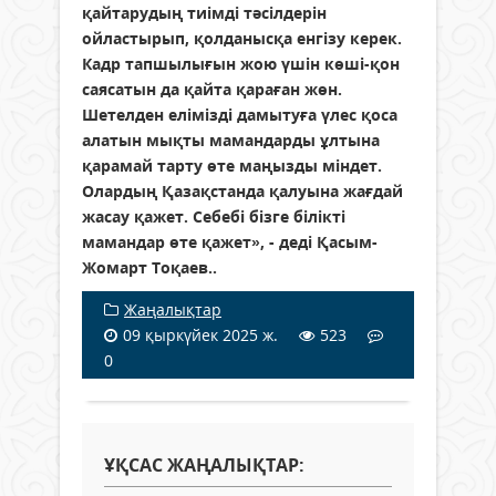
қайтарудың тиімді тәсілдерін
ойластырып, қолданысқа енгізу керек.
Кадр тапшылығын жою үшін көші-қон
саясатын да қайта қараған жөн.
Шетелден елімізді дамытуға үлес қоса
алатын мықты мамандарды ұлтына
қарамай тарту өте маңызды міндет.
Олардың Қазақстанда қалуына жағдай
жасау қажет. Себебі бізге білікті
мамандар өте қажет», - деді Қасым-
Жомарт Тоқаев..
Жаңалықтар
09 қыркүйек 2025 ж.
523
0
ҰҚСАС ЖАҢАЛЫҚТАР: