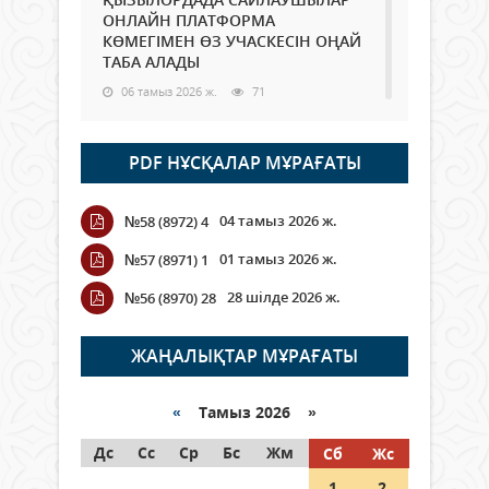
ОНЛАЙН ПЛАТФОРМА
КӨМЕГІМЕН ӨЗ УЧАСКЕСІН ОҢАЙ
ТАБА АЛАДЫ
06 тамыз 2026 ж.
71
Open Air: Қызылорда облысы
PDF НҰСҚАЛАР МҰРАҒАТЫ
полиция департаменті 20
мыңнан астам көрерменнің
қауіпсіздігін қамтамасыз етті
04 тамыз 2026 ж.
№58 (8972) 4
06 тамыз 2026 ж.
81
01 тамыз 2026 ж.
№57 (8971) 1
Wi-Fi ҚАБЫРҒА АРҚЫЛЫ ҚАЛАЙ
28 шілде 2026 ж.
№56 (8970) 28
ӨТЕДІ?
06 тамыз 2026 ж.
252
ЖАҢАЛЫҚТАР МҰРАҒАТЫ
Как могут проголосовать
граждане Казахстана,
«
Тамыз 2026 »
находящиеся за рубежом?
Дс
Сс
Ср
Бс
Жм
Сб
Жс
05 тамыз 2026 ж.
131
1
2