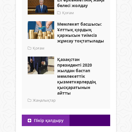
белесі жолдау
Қоғам
Мемлекет басшысы:
Ұлттық қордың
қаржысын тиімсіз
жұмсау тоқтатылады
Қоғам
Қазақстан
президенті 2020
жылдан бастап
мемлекеттік
қызметкерлердің
қысқаратынын
айтты
Жаңалықтар
Пікір қалдыру