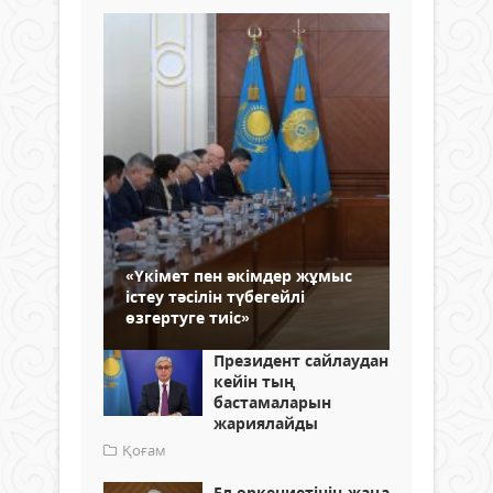
«Үкімет пен әкімдер жұмыс
істеу тәсілін түбегейлі
өзгертуге тиіс»
Президент сайлаудан
кейін тың
бастамаларын
жариялайды
Қоғам
Ел өркениетінің жаңа