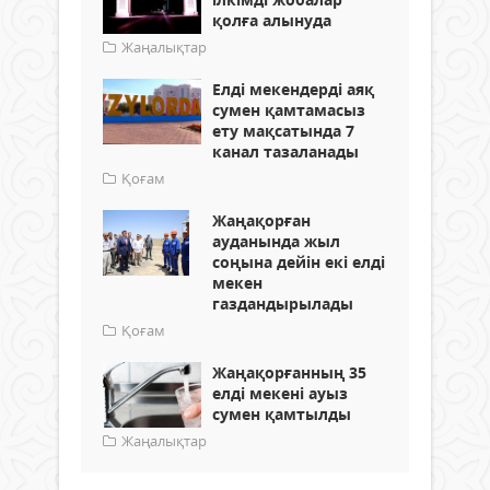
қолға алынуда
Жаңалықтар
Елді мекендерді аяқ
сумен қамтамасыз
ету мақсатында 7
канал тазаланады
Қоғам
Жаңақорған
ауданында жыл
соңына дейін екі елді
мекен
газдандырылады
Қоғам
Жаңақорғанның 35
елді мекені ауыз
сумен қамтылды
Жаңалықтар