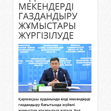
МЕКЕНДЕРДІ
ГАЗДАНДЫРУ
ЖҰМЫСТАРЫ
ЖҮРГІЗІЛУДЕ
Қармақшы ауданында елді мекендерді
газдандыру бағытында жүйелі
жұмыстар атқарылып жатыр. Бұл