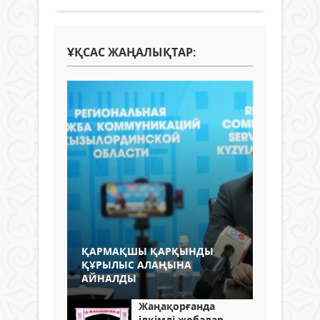
ҰҚСАС ЖАҢАЛЫҚТАР:
ҚАРМАҚШЫ ҚАРҚЫНДЫ
ҚҰРЫЛЫС АЛАҢЫНА
АЙНАЛДЫ
Жаңақорғанда
ілкімді жобалар