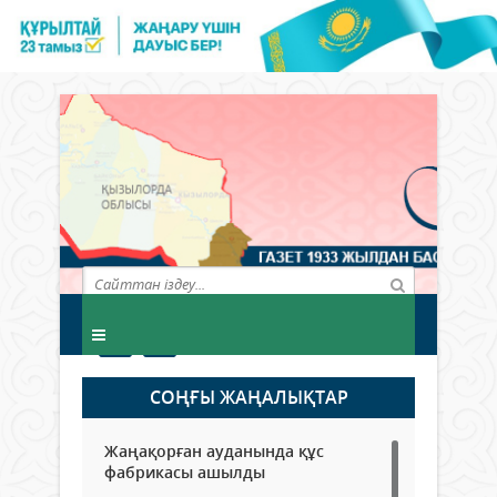
СОҢҒЫ ЖАҢАЛЫҚТАР
Жаңақорған ауданында құс
фабрикасы ашылды