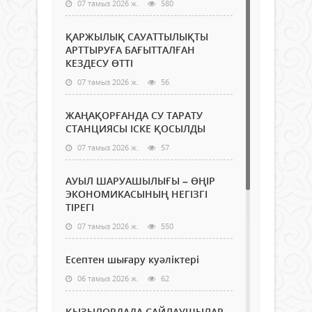
07 тамыз 2026 ж.
580
ҚАРЖЫЛЫҚ САУАТТЫЛЫҚТЫ
АРТТЫРУҒА БАҒЫТТАЛҒАН
КЕЗДЕСУ ӨТТІ
07 тамыз 2026 ж.
56
ЖАҢАҚОРҒАНДА СУ ТАРАТУ
СТАНЦИЯСЫ ІСКЕ ҚОСЫЛДЫ
07 тамыз 2026 ж.
57
АУЫЛ ШАРУАШЫЛЫҒЫ – ӨҢІР
ЭКОНОМИКАСЫНЫҢ НЕГІЗГІ
ТІРЕГІ
07 тамыз 2026 ж.
550
Есептен шығару куәліктері
06 тамыз 2026 ж.
62
ҚЫЗЫЛОРДАДА САЙЛАУШЫЛАР