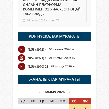
ОНЛАЙН ПЛАТФОРМА
КӨМЕГІМЕН ӨЗ УЧАСКЕСІН ОҢАЙ
ТАБА АЛАДЫ
06 тамыз 2026 ж.
76
Open Air: Қызылорда облысы
PDF НҰСҚАЛАР МҰРАҒАТЫ
полиция департаменті 20
мыңнан астам көрерменнің
қауіпсіздігін қамтамасыз етті
04 тамыз 2026 ж.
№58 (8972) 4
06 тамыз 2026 ж.
84
01 тамыз 2026 ж.
№57 (8971) 1
Wi-Fi ҚАБЫРҒА АРҚЫЛЫ ҚАЛАЙ
28 шілде 2026 ж.
№56 (8970) 28
ӨТЕДІ?
06 тамыз 2026 ж.
254
ЖАҢАЛЫҚТАР МҰРАҒАТЫ
Как могут проголосовать
граждане Казахстана,
«
Тамыз 2026 »
находящиеся за рубежом?
Дс
Сс
Ср
Бс
Жм
Сб
Жс
05 тамыз 2026 ж.
133
1
2