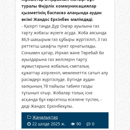
туралы Өңірлік коммуникациялар
қызметінің баспасөз алаңында аудан
әкімі Жандос Еркінбек мәлімдеді.
- Қазіргі таңда Дүр Оңғар ауылына газ
тарту жобасы жүзеге асуда. Жоба аясында
86,9 шақырым газ құбыры жүргізіліп, 3 газ
реттегіш шкафты пункт орнатылады.
Сонымен қатар, Иіркөл және Төребай би
ауылдарына газ желілерін тарту
жұмыстарына жобалық-сметалық
құжаттар әзірленіп, мемлекеттік сатып алу
рәсімдері жүргізілуде. Бүгінде аудан
халқының 78 пайызы табиғи газды
тұтынып отыр. Жобалар толық іске
асқанда бұл көрсеткіш еселене түспек, -
деді Жандос Еркінбекұлы.
Жаңалықтар
22 шілде 2025 ж.
90
0