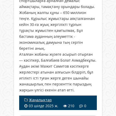
спортшыларға арналған демалыс
аймақтары, тамақтану орындары болады.
Жобаның жалпы құны – 650 миллион
теңге. Құрылыс жұмыстары аяқталғаннан
кейін 30-ға жуық жергілікті тұрғын
тұрақты жұмыспен қамтылмақ. Бұл
бастама ауданның әлеуметтік -
экономикалық дамуына тың серпін
беретіні анық.
Аталған жобаны жүзеге асырып отырған
— кәсіпкер, Балғабаев Болат Ахмадбекұлы.
Аудан әкімі Мажит Самитов кәсіпкерге
жерлестері атынан алғысын білдіріп, бұл
игілікті істі туған жерге деген шынайы
жанашырлық пен перзенттік парыздың
жарқын үлгісі екенін атап өтті.
Жаңалықтар
03 шілде 2025 ж.
210
0