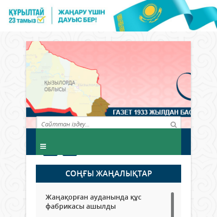
СОҢҒЫ ЖАҢАЛЫҚТАР
Жаңақорған ауданында құс
фабрикасы ашылды