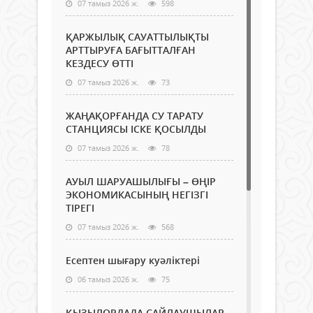
07 тамыз 2026 ж.
598
ҚАРЖЫЛЫҚ САУАТТЫЛЫҚТЫ
АРТТЫРУҒА БАҒЫТТАЛҒАН
КЕЗДЕСУ ӨТТІ
07 тамыз 2026 ж.
73
ЖАҢАҚОРҒАНДА СУ ТАРАТУ
СТАНЦИЯСЫ ІСКЕ ҚОСЫЛДЫ
07 тамыз 2026 ж.
78
АУЫЛ ШАРУАШЫЛЫҒЫ – ӨҢІР
ЭКОНОМИКАСЫНЫҢ НЕГІЗГІ
ТІРЕГІ
07 тамыз 2026 ж.
568
Есептен шығару куәліктері
06 тамыз 2026 ж.
75
ҚЫЗЫЛОРДАДА САЙЛАУШЫЛАР