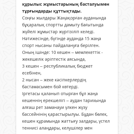
құрылыс жұмыстарының басталуымен
тұрғындарды құттықтады.
Соңғы жылдары Жаңақорған ауданында
бұқаралық спортты дамыту бағытында
жүйелі жұмыстар жүргізіліп келеді.
Нәтижесінде, бүгінде ауданда 15 жаңа
спорт нысаны пайдалануға берілген.
Оның ішінде: 10 кешен – мемлекеттік -
жекешелік әріптестік аясында,
3 кешен – республикалық бюджет
есебінен,
2 нысан – жеке кәсіпкерлердің
бастамасымен бой көтерді.
Іргетасы қаланып отырған бұл жаңа
кешеннің ерекшелігі – аудан тарихында
алғаш рет заманауи үлкен жүзу
бассейнінің қарастырылуы. Бұдан бөлек,
кешен құрамында жаттығу залдары, үстел
теннисі алаңдары, келушілер мен