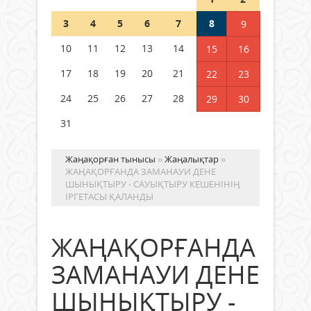
Шетелде жүрген Қазақстан
3
4
5
6
7
8
9
азаматтары қалай дауыс бере
алады?
10
11
12
13
14
15
16
05 тамыз 2026 ж.
158
17
18
19
20
21
22
23
24
25
26
27
28
29
30
31
Жаңақорған тынысы
»
Жаңалықтар
»
ЖАҢАҚОРҒАНДА ЗАМАНАУИ ДЕНЕ
ШЫНЫҚТЫРУ - САУЫҚТЫРУ КЕШЕНІНІҢ
ІРГЕТАСЫ ҚАЛАНДЫ
ЖАҢАҚОРҒАНДА
ЗАМАНАУИ ДЕНЕ
ШЫНЫҚТЫРУ -