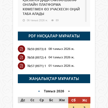
ОНЛАЙН ПЛАТФОРМА
КӨМЕГІМЕН ӨЗ УЧАСКЕСІН ОҢАЙ
ТАБА АЛАДЫ
06 тамыз 2026 ж.
89
Open Air: Қызылорда облысы
PDF НҰСҚАЛАР МҰРАҒАТЫ
полиция департаменті 20
мыңнан астам көрерменнің
қауіпсіздігін қамтамасыз етті
08 тамыз 2026 ж.
№59 (8973) 8
06 тамыз 2026 ж.
100
04 тамыз 2026 ж.
№58 (8972) 4
Wi-Fi ҚАБЫРҒА АРҚЫЛЫ ҚАЛАЙ
01 тамыз 2026 ж.
№57 (8971) 1
ӨТЕДІ?
06 тамыз 2026 ж.
266
ЖАҢАЛЫҚТАР МҰРАҒАТЫ
Как могут проголосовать
граждане Казахстана,
«
Тамыз 2026 »
находящиеся за рубежом?
Дс
Сс
Ср
Бс
Жм
Сб
Жс
05 тамыз 2026 ж.
147
1
2