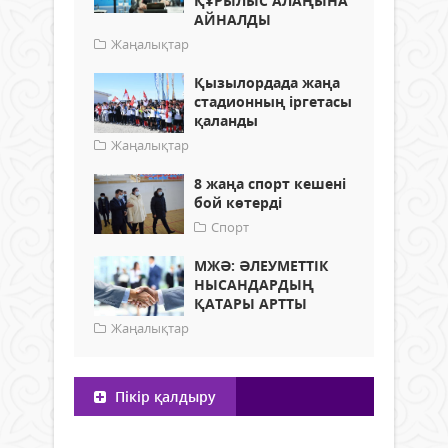
ҚҰРЫЛЫС АЛАҢЫНА
АЙНАЛДЫ
Жаңалықтар
Қызылордада жаңа
стадионның іргетасы
қаланды
Жаңалықтар
8 жаңа спорт кешені
бой көтерді
Спорт
МЖӘ: ӘЛЕУМЕТТІК
НЫСАНДАРДЫҢ
ҚАТАРЫ АРТТЫ
Жаңалықтар
Пікір қалдыру