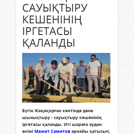
САУЫҚТЫРУ
КЕШЕНІНІҢ
ІРГЕТАСЫ
ҚАЛАНДЫ
Бүгін Жаңақорған кентінде дене
шынықтыру - сауықтыру кешенінің
іргетасы қаланды. Игі шараға аудан
әкімі
Мажит Самитов
арнайы қатысып,