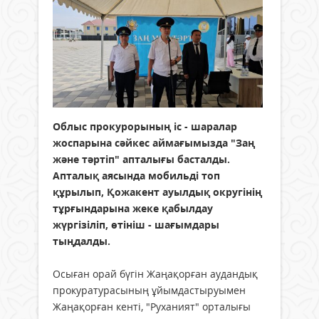
Облыс прокурорының іс - шаралар
жоспарына сәйкес аймағымызда "Заң
және тәртіп" апталығы басталды.
Апталық аясында мобильді топ
құрылып, Қожакент ауылдық округінің
тұрғындарына жеке қабылдау
жүргізіліп, өтініш - шағымдары
тыңдалды.
Осыған орай бүгін Жаңақорған аудандық
прокуратурасының ұйымдастыруымен
Жаңақорған кенті, "Руханият" орталығы