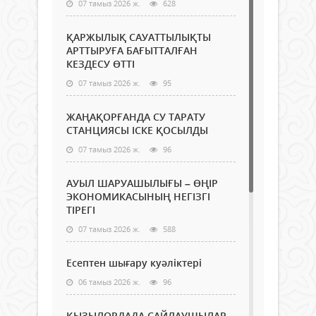
07 тамыз 2026 ж.
628
ҚАРЖЫЛЫҚ САУАТТЫЛЫҚТЫ
АРТТЫРУҒА БАҒЫТТАЛҒАН
КЕЗДЕСУ ӨТТІ
07 тамыз 2026 ж.
95
ЖАҢАҚОРҒАНДА СУ ТАРАТУ
СТАНЦИЯСЫ ІСКЕ ҚОСЫЛДЫ
07 тамыз 2026 ж.
96
АУЫЛ ШАРУАШЫЛЫҒЫ – ӨҢІР
ЭКОНОМИКАСЫНЫҢ НЕГІЗГІ
ТІРЕГІ
07 тамыз 2026 ж.
588
Есептен шығару куәліктері
06 тамыз 2026 ж.
96
ҚЫЗЫЛОРДАДА САЙЛАУШЫЛАР