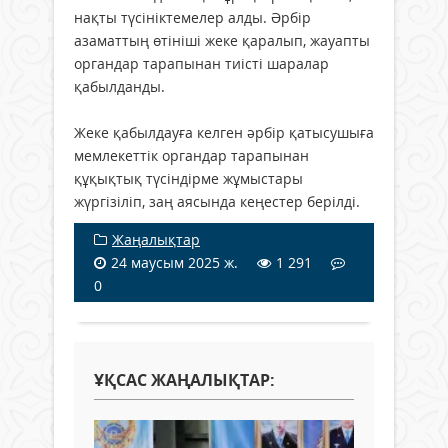
нақты түсініктемелер алды. Әрбір
азаматтың өтініші жеке қаралып, жауапты
органдар тарапынан тиісті шаралар
қабылданды.
Жеке қабылдауға келген әрбір қатысушыға
мемлекеттік органдар тарапынан
құқықтық түсіндірме жұмыстары
жүргізіліп, заң аясында кеңестер берілді.
Жаңалықтар
24 маусым 2025 ж.
1 291
0
ҰҚСАС ЖАҢАЛЫҚТАР: