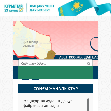
СОҢҒЫ ЖАҢАЛЫҚТАР
Жаңақорған ауданында құс
фабрикасы ашылды