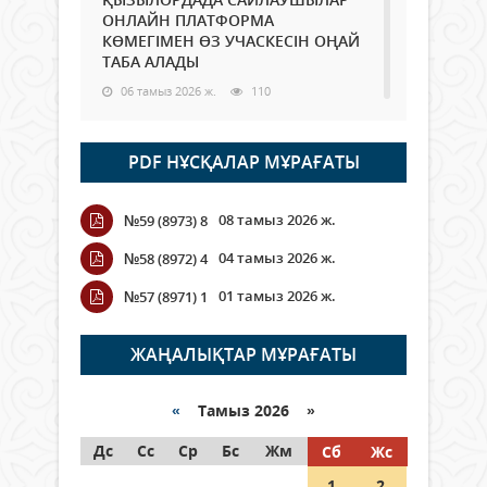
ОНЛАЙН ПЛАТФОРМА
КӨМЕГІМЕН ӨЗ УЧАСКЕСІН ОҢАЙ
ТАБА АЛАДЫ
06 тамыз 2026 ж.
110
Open Air: Қызылорда облысы
PDF НҰСҚАЛАР МҰРАҒАТЫ
полиция департаменті 20
мыңнан астам көрерменнің
қауіпсіздігін қамтамасыз етті
08 тамыз 2026 ж.
№59 (8973) 8
06 тамыз 2026 ж.
139
04 тамыз 2026 ж.
№58 (8972) 4
Wi-Fi ҚАБЫРҒА АРҚЫЛЫ ҚАЛАЙ
01 тамыз 2026 ж.
№57 (8971) 1
ӨТЕДІ?
06 тамыз 2026 ж.
285
ЖАҢАЛЫҚТАР МҰРАҒАТЫ
Как могут проголосовать
граждане Казахстана,
«
Тамыз 2026 »
находящиеся за рубежом?
Дс
Сс
Ср
Бс
Жм
Сб
Жс
05 тамыз 2026 ж.
166
1
2