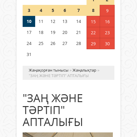
Шетелде жүрген Қазақстан
3
4
5
6
7
8
9
азаматтары қалай дауыс бере
алады?
10
11
12
13
14
15
16
05 тамыз 2026 ж.
177
17
18
19
20
21
22
23
24
25
26
27
28
29
30
31
Жаңақорған тынысы
»
Жаңалықтар
»
"ЗАҢ ЖӘНЕ ТӘРТІП" АПТАЛЫҒЫ
"ЗАҢ ЖӘНЕ
ТӘРТІП"
АПТАЛЫҒЫ