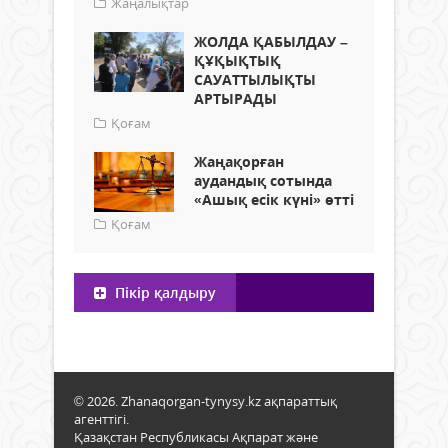
Жаңалықтар
ЖОЛДА ҚАБЫЛДАУ –
ҚҰҚЫҚТЫҚ
САУАТТЫЛЫҚТЫ
АРТЫРАДЫ
Қоғам
Жаңақорған
аудандық сотында
«Ашық есік күні» өтті
Қоғам
Пікір қалдыру
© 2026. Zhanaqorgan-tynysy.kz ақпараттық
агенттігі.
Қазақстан Республикасы Ақпарат және