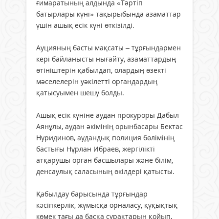
ғимаратының алдында «Тәртіп
батырлары күні» тақырыбында азаматтар
үшін ашық есік күні өткізілді.
Ауцияның басты мақсаты – тұрғындармен
кері байланысты нығайту, азаматтардың
өтініштерін қабылдап, олардың өзекті
мәселелерін уәкілетті органдардың
қатысуымен шешу болды.
Ашық есік күніне аудан прокуроры Дабыл
Аянұлы, аудан әкімінің орынбасары Бектас
Нуридинов, аудандық полиция бөлімінің
бастығы Нұрлан Ибраев, жергілікті
атқарушы орган басшылары және білім,
денсаулық саласының өкілдері қатысты.
Қабылдау барысында тұрғындар
кәсіпкерлік, жұмысқа орналасу, құқықтық
көмек тағы да басқа сұрақтарын қойып,