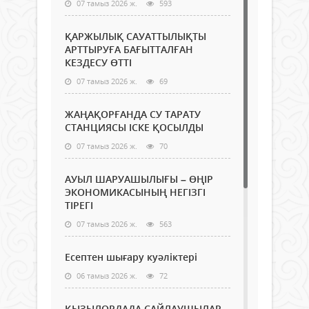
07 тамыз 2026 ж.
593
ҚАРЖЫЛЫҚ САУАТТЫЛЫҚТЫ
АРТТЫРУҒА БАҒЫТТАЛҒАН
КЕЗДЕСУ ӨТТІ
07 тамыз 2026 ж.
69
ЖАҢАҚОРҒАНДА СУ ТАРАТУ
СТАНЦИЯСЫ ІСКЕ ҚОСЫЛДЫ
07 тамыз 2026 ж.
70
АУЫЛ ШАРУАШЫЛЫҒЫ – ӨҢІР
ЭКОНОМИКАСЫНЫҢ НЕГІЗГІ
ТІРЕГІ
07 тамыз 2026 ж.
563
Есептен шығару куәліктері
06 тамыз 2026 ж.
72
ҚЫЗЫЛОРДАДА САЙЛАУШЫЛАР