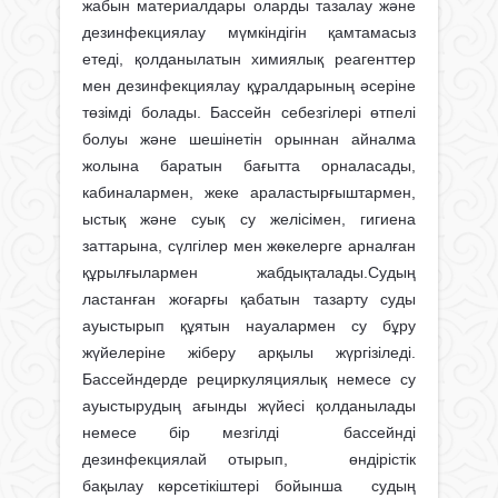
жабын материалдары оларды тазалау және
дезинфекциялау мүмкіндігін қамтамасыз
етеді, қолданылатын химиялық реагенттер
мен дезинфекциялау құралдарының әсеріне
төзімді болады. Бассейн себезгілері өтпелі
болуы және шешінетін орыннан айналма
жолына баратын бағытта орналасады,
кабиналармен, жеке араластырғыштармен,
ыстық және суық су желісімен, гигиена
заттарына, сүлгілер мен жөкелерге арналған
құрылғылармен жабдықталады.Судың
ластанған жоғарғы қабатын тазарту суды
ауыстырып құятын науалармен су бұру
жүйелеріне жіберу арқылы жүргізіледі.
Бассейндерде рециркуляциялық немесе су
ауыстырудың ағынды жүйесі қолданылады
немесе бір мезгілді бассейнді
дезинфекциялай отырып, өндірістік
бақылау көрсетікіштері бойынша судың