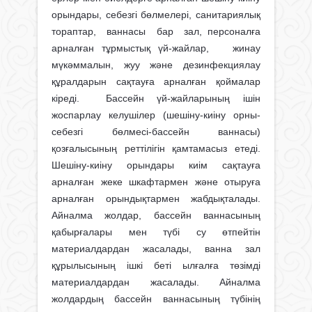
орындары, себезгі бөлмелері, санитариялық
тораптар, ваннасы бар зал, персоналға
арналған тұрмыстық үй-жайлар, жинау
мүкәммалын, жуу және дезинфекциялау
құралдарын сақтауға арналған қоймалар
кіреді. Бассейн үй-жайларының ішін
жоспарлау келушілер (шешіну-киіну орны-
себезгі бөлмесі-бассейн ваннасы)
қозғалысының реттілігін қамтамасыз етеді.
Шешіну-киіну орындары киім сақтауға
арналған жеке шкафтармен және отыруға
арналған орындықтармен жабдықталады.
Айналма жолдар, бассейн ваннасының
қабырғалары мен түбі су өтпейтін
материалдардан жасалады, ванна зал
құрылысының ішкі беті ылғалға төзімді
материалдардан жасалады. Айналма
жолдардың бассейн ваннасының түбінің