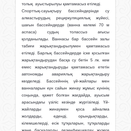
толық ауыстырылуы қамтамасыз етіледі.
Спорттық-сауықтыру бассейндерінде су
алмастырудың рециркуляциялық жүйесі,
шағын бассейндерде (ванна көлемі 70 м
аспаса) судың толассыз ағысы
қолданылады. Ваннасы бар бассейн залы
табиғи жарықтандырылумен қамтамасыз
етіледі. Барлық бассейндерде іске қосылған
жарықтандырудан басқа су бетін 5 лк. кем
емес жарықтандыруды қамтамасыз ететін
автономды авариялық жарықтандыру
көзделеді. Бассейннің үй-жайлары мен
ванналарын күн сайын жинау жұмыс күнінің
соңында, қажет болған жағдайда, ауысым
арасындағы үзіліс кезінде жүргізіледі. Үй-
жайларды жинаумен қоса айналма
жолдарды, еденді, орындықтарды,
кілемшелерді, есік тұтқаларын, тұтқаларды
және басқаларды дезинфекциялау жүзеге