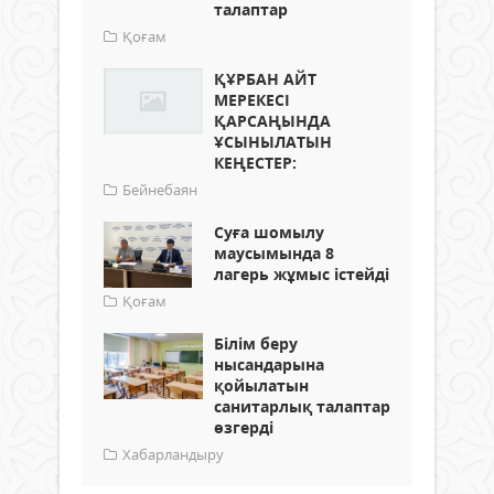
талаптар
Қоғам
ҚҰРБАН АЙТ
МЕРЕКЕСІ
ҚАРСАҢЫНДА
ҰСЫНЫЛАТЫН
КЕҢЕСТЕР:
Бейнебаян
Суға шомылу
маусымында 8
лагерь жұмыс істейді
Қоғам
Білім беру
нысандарына
қойылатын
санитарлық талаптар
өзгерді
Хабарландыру