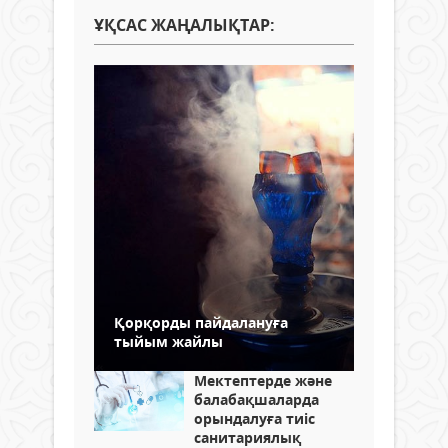
ҰҚСАС ЖАҢАЛЫҚТАР:
Қорқорды пайдалануға
тыйым жайлы
Мектептерде және
балабақшаларда
орындалуға тиіс
санитариялық