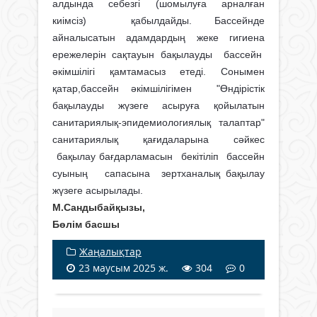
алдында себезгі (шомылуға арналған
киімсіз) қабылдайды. Бассейнде
айналысатын адамдардың жеке гигиена
ережелерін сақтауын бақылауды бассейн
әкімшілігі қамтамасыз етеді. Сонымен
қатар,бассейн әкімшілігімен "Өндірістік
бақылауды жүзеге асыруға қойылатын
санитариялық-эпидемиологиялық талаптар"
санитариялық қағидаларына сәйкес
бақылау бағдарламасын бекітіліп бассейн
суының сапасына зертханалық бақылау
жүзеге асырылады.
М.Сандыбайқызы,
Бөлім басшы
Жаңалықтар
23 маусым 2025 ж.
304
0