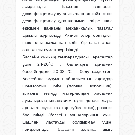
асырылады. Бассейн ваннасын
дезинфекциялау су ағызылғаннан кейін және
дезинфекциялау құралдарымен екі рет шаю
әдісімен ваннаны механикалық тазалау
арқылы жүргізіледі. Активті хлор ерітіндісін
шаю, оны жаққаннан кейін бір сағат өткен
соң, жылы сумен жүргізіледі.
Бассейн суының температурасы ересектер
о
үшін 24-26
С , балаларға арналған
о
бассейндерде 30-32
С болу көзделген.
Бассейнде жүзумен айналысатын адамдар
шомылатын киім (плавки, купальник),
ылғалға төзімді материалдан жасалған
ауыстырылатын аяқ киім, сүлгі, денесін жууға
арналған жуғыш заттар, губка (жөке), резеңке
бас киімді (бассейн ванналарының суын
шашпен ластауды болдырмау үшін)
пайдаланады, бассейн залына шығу