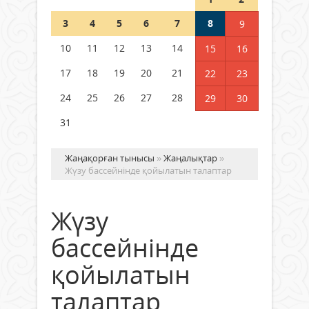
Шетелде жүрген Қазақстан
3
4
5
6
7
8
9
азаматтары қалай дауыс бере
алады?
10
11
12
13
14
15
16
05 тамыз 2026 ж.
153
17
18
19
20
21
22
23
24
25
26
27
28
29
30
31
Жаңақорған тынысы
»
Жаңалықтар
»
Жүзу бассейнінде қойылатын талаптар
Жүзу
бассейнінде
қойылатын
талаптар