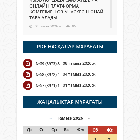
ОНЛАЙН ПЛАТФОРМА
КӨМЕГІМЕН ӨЗ УЧАСКЕСІН ОҢАЙ
ТАБА АЛАДЫ
06 тамыз 2026 ж.
85
Open Air: Қызылорда облысы
PDF НҰСҚАЛАР МҰРАҒАТЫ
полиция департаменті 20
мыңнан астам көрерменнің
қауіпсіздігін қамтамасыз етті
08 тамыз 2026 ж.
№59 (8973) 8
06 тамыз 2026 ж.
95
04 тамыз 2026 ж.
№58 (8972) 4
Wi-Fi ҚАБЫРҒА АРҚЫЛЫ ҚАЛАЙ
01 тамыз 2026 ж.
№57 (8971) 1
ӨТЕДІ?
06 тамыз 2026 ж.
263
ЖАҢАЛЫҚТАР МҰРАҒАТЫ
Как могут проголосовать
граждане Казахстана,
«
Тамыз 2026 »
находящиеся за рубежом?
Дс
Сс
Ср
Бс
Жм
Сб
Жс
05 тамыз 2026 ж.
144
1
2