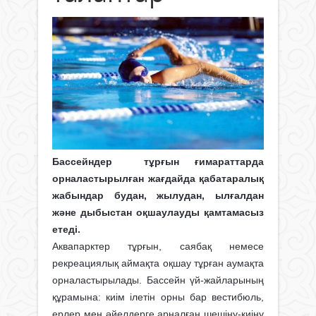
Бассейндер тұрғын ғимараттарда
орналастырылған жағдайда қабатаралық
жабындар будан, жылудан, ылғалдан
және дыбыстан оқшаулауды қамтамасыз
етеді.
Аквапарктер тұрғын, саябақ немесе
рекреациялық аймақта оқшау тұрған аумақта
орналастырылады. Бассейн үй-жайларының
құрамына: киім ілетін орны бар вестибюль,
ерлер мен әйелдерге арналған шешіну-киіну