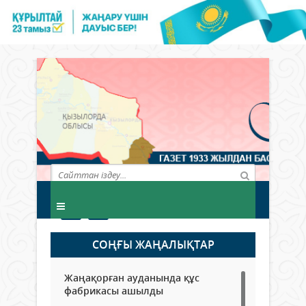
СОҢҒЫ ЖАҢАЛЫҚТАР
Жаңақорған ауданында құс
фабрикасы ашылды