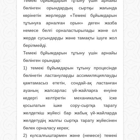
Темекі бұйымдарын тұтыну үшін арнайы
бөлінген орындардың сыртқы жағында
көрінетін жерлерде «Темекі бұйымдарын
тұтынуға арналған орын» деген жазба
немесе белгі орналастырылады және ол
жерде сусындарды және тамақты ішуге жол
берілмейді.
Темекі бұйымдарын тұтыну үшін арнайы
бөлінген орындар:
1) темекі бұйымдарын тұтыну процесінде
бөлінетін ластануларды ассимиляциялауды
қамтамасыз ететін, сондай-ақ ластанған
ауаның жапсарлас үй-жайларға енуіне
кедергі келтіретін механикалық іске
қосылатын ішке сору-сыртқа тарату
желдеткіш жүйесі бар жабық үй-жайларда
желдетудің жалпы сыртқа тарату жүйесінен
бөлек орналасу керек;
2) күлсалғыштармен және (немесе) темекі