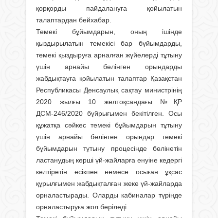
қорқорды пайдалануға қойылатын
талаптардан бейхабар.
Темекі бұйымдарын, оның ішінде
қыздырылатын темекісі бар бұйымдарды,
темекі қыздыруға арналған жүйелерді тұтыну
үшін арнайы бөлінген орындарды
жабдықтауға қойылатын талаптар Қазақстан
Республикасы Денсаулық сақтау министрінің
2020 жылғы 10 желтоқсандағы №ҚР
ДСМ-246/2020 бұйрығымен бекітілген. Осы
құжатқа сәйкес темекі бұйымдарын тұтыну
үшін арнайы бөлінген орындар темекі
бұйымдарын тұтыну процесінде бөлінетін
ластанудың көрші үй-жайларға енуіне кедергі
келтіретін есікпен немесе осыған ұқсас
құрылғымен жабдықталған жеке үй-жайларда
орналастырады. Оларды кабиналар түрінде
орналастыруға жол беріледі.