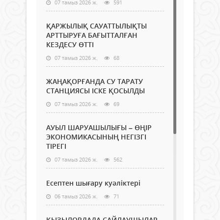
07 тамыз 2026 ж.
591
ҚАРЖЫЛЫҚ САУАТТЫЛЫҚТЫ
АРТТЫРУҒА БАҒЫТТАЛҒАН
КЕЗДЕСУ ӨТТІ
07 тамыз 2026 ж.
68
ЖАҢАҚОРҒАНДА СУ ТАРАТУ
СТАНЦИЯСЫ ІСКЕ ҚОСЫЛДЫ
07 тамыз 2026 ж.
69
АУЫЛ ШАРУАШЫЛЫҒЫ – ӨҢІР
ЭКОНОМИКАСЫНЫҢ НЕГІЗГІ
ТІРЕГІ
07 тамыз 2026 ж.
562
Есептен шығару куәліктері
06 тамыз 2026 ж.
71
ҚЫЗЫЛОРДАДА САЙЛАУШЫЛАР