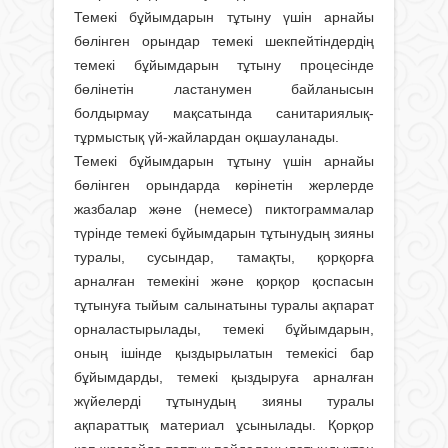
Темекі бұйымдарын тұтыну үшін арнайы
бөлінген орындар темекі шекпейтіндердің
темекі бұйымдарын тұтыну процесінде
бөлінетін ластанумен байланысын
болдырмау мақсатында санитариялық-
тұрмыстық үй-жайлардан оқшауланады.
Темекі бұйымдарын тұтыну үшін арнайы
бөлінген орындарда көрінетін жерлерде
жазбалар және (немесе) пиктограммалар
түрінде темекі бұйымдарын тұтынудың зияны
туралы, сусындар, тамақты, қорқорға
арналған темекіні және қорқор қоспасын
тұтынуға тыйым салынатыны туралы ақпарат
орналастырылады, темекі бұйымдарын,
оның ішінде қыздырылатын темекісі бар
бұйымдарды, темекі қыздыруға арналған
жүйелерді тұтынудың зияны туралы
ақпараттық материал ұсынылады. Қорқор