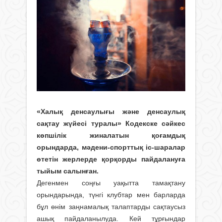
«Халық денсаулығы және денсаулық
сақтау жүйесі туралы» Кодекске сәйкес
көпшілік жиналатын қоғамдық
орындарда, мәдени-спорттық іс-шаралар
өтетін жерлерде қорқорды пайдалануға
тыйым салынған.
Дегенмен соңғы уақытта тамақтану
орындарында, түнгі клубтар мен барларда
бұл өнім заңнамалық талаптарды сақтаусыз
ашық пайдаланылуда. Кей тұрғындар