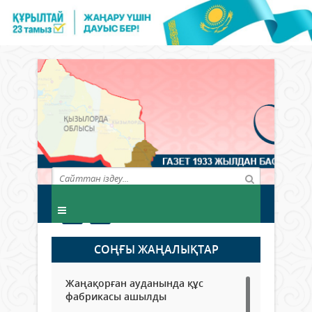
СОҢҒЫ ЖАҢАЛЫҚТАР
Жаңақорған ауданында құс
фабрикасы ашылды