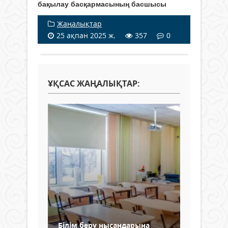
бақылау басқармасының басшысы
Жаңалықтар
25 ақпан 2025 ж.
357
0
ҰҚСАС ЖАҢАЛЫҚТАР:
Білім беру нысандарына