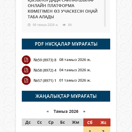
ОНЛАЙН ПЛАТФОРМА
КӨМЕГІМЕН ӨЗ УЧАСКЕСІН ОҢАЙ
ТАБА АЛАДЫ
06 тамыз 2026 ж.
84
Open Air: Қызылорда облысы
PDF НҰСҚАЛАР МҰРАҒАТЫ
полиция департаменті 20
мыңнан астам көрерменнің
қауіпсіздігін қамтамасыз етті
08 тамыз 2026 ж.
№59 (8973) 8
06 тамыз 2026 ж.
92
04 тамыз 2026 ж.
№58 (8972) 4
Wi-Fi ҚАБЫРҒА АРҚЫЛЫ ҚАЛАЙ
01 тамыз 2026 ж.
№57 (8971) 1
ӨТЕДІ?
06 тамыз 2026 ж.
261
ЖАҢАЛЫҚТАР МҰРАҒАТЫ
Как могут проголосовать
граждане Казахстана,
«
Тамыз 2026 »
находящиеся за рубежом?
Дс
Сс
Ср
Бс
Жм
Сб
Жс
05 тамыз 2026 ж.
143
1
2