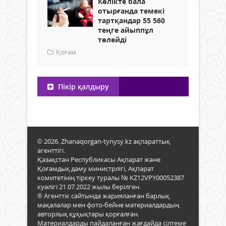
Көлікте бала
отырғанда темекі
тартқандар 55 560
теңге айыппұл
төлейді
Қоғам
Пікір қалдыру
© 2026. Zhanaqorgan-tynysy.kz ақпараттық
агенттігі.
Қазақстан Республикасы Ақпарат және
Қоғамдық даму министрлігі, Ақпарат
комитетінің тіркеу туралы № KZ12VPY00052387
куәлігі 21.07.2022 жылы берілген.
® Агенттік сайтында жарияланған барлық
мақалалар мен фото-бейне материалдардың
авторлық құқықтары қорғалған.
Материалдарды пайдаланған жағдайда сілтеме