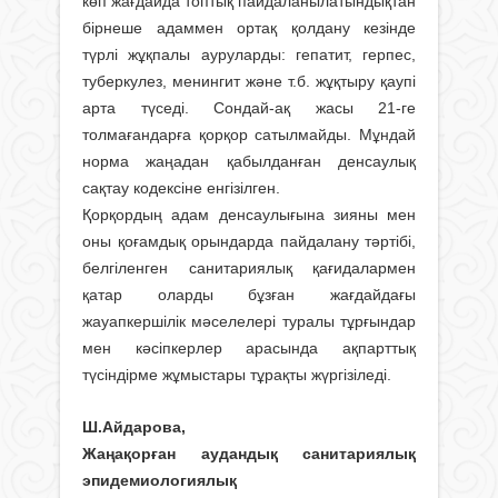
көп жағдайда топтық пайдаланылатындықтан
бірнеше адаммен ортақ қолдану кезінде
түрлі жұқпалы ауруларды: гепатит, герпес,
туберкулез, менингит және т.б. жұқтыру қаупі
арта түседі. Сондай-ақ жасы 21-ге
толмағандарға қорқор сатылмайды. Мұндай
норма жаңадан қабылданған денсаулық
сақтау кодексіне енгізілген.
Қорқордың адам денсаулығына зияны мен
оны қоғамдық орындарда пайдалану тәртібі,
белгіленген санитариялық қағидалармен
қатар оларды бұзған жағдайдағы
жауапкершілік мәселелері туралы тұрғындар
мен кәсіпкерлер арасында ақпарттық
түсіндірме жұмыстары тұрақты жүргізіледі.
Ш.Айдарова,
Жаңақорған аудандық санитариялық
эпидемиологиялық