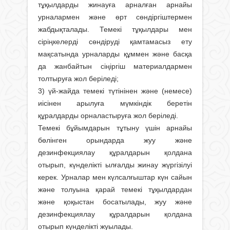
тұқылдарды жинауға арналған арнайы
урналармен және өрт сөндіргіштермен
жабдықталады. Темекі тұқылдары мен
сіріңкелерді сөндіруді қамтамасыз ету
мақсатында урналарды құммен және басқа
да жанбайтын сіңіргіш материалдармен
толтыруға жол беріледі;
3) үй-жайда темекі түтінінен және (немесе)
иісінен арылуға мүмкіндік беретін
құралдарды орналастыруға жол беріледі.
Темекі бұйымдарын тұтыну үшін арнайы
бөлінген орындарда жуу және
дезинфекциялау құралдарын қолдана
отырып, күнделікті ылғалды жинау жүргізілуі
керек. Урналар мен күлсалғыштар күн сайын
және толуына қарай темекі тұқылдардан
және қоқыстан босатылады, жуу және
дезинфекциялау құралдарын қолдана
отырып күнделікті жуылады.