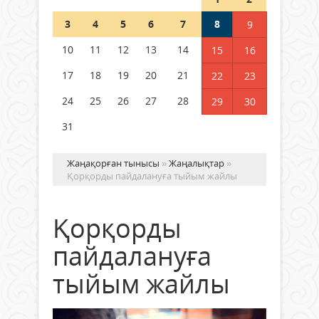
Шетелде жүрген Қазақстан
3
4
5
6
7
8
9
азаматтары қалай дауыс бере
алады?
10
11
12
13
14
15
16
05 тамыз 2026 ж.
152
17
18
19
20
21
22
23
24
25
26
27
28
29
30
31
Жаңақорған тынысы
»
Жаңалықтар
»
Қорқорды пайдалануға тыйым жайлы
Қорқорды
пайдалануға
тыйым жайлы