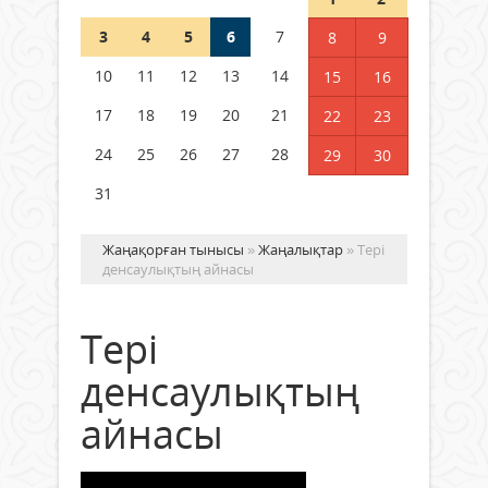
3
4
5
6
7
8
9
Германия аптап ыстыққа
байланысты суды үнемдей
10
11
12
13
14
15
16
бастады
17
18
19
20
21
22
23
04 тамыз 2026 ж.
93
24
25
26
27
28
29
30
31
Жаңақорған тынысы
»
Жаңалықтар
» Тері
денсаулықтың айнасы
Тері
денсаулықтың
айнасы