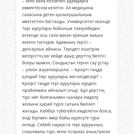
– Мен бала кезімнен адамдарға
көмектескім келетін. Ал медицина
саласына деген қызығушылығым
мектептен басталды. Университет кезінде
тері аурулары бойынша тәжірибеден
өткенде осы сала маған ерекше жақын
екенін түсіндім. Адамның терісі –
денсаулық айнасы. Терідегі кішігірім
өзгерістің өзі кейде ауыр дерттің белгісі
болуы мүмкін. Сондықтан теріні сау ұстау
– үлкен жауапкершілік. – Қазіргі таңда
қандай тері аурулары жиі кездеседі? –
Қазіргі таңда тері аурулары күрделі
проблемаға айналып отыр. Бұл дерттің
түрі көп болғанымен ішінара емделу
жолына қарай түрлі сатыға бөлініп
жатады. Кейбірі түбегейлі емделетін болса,
енді бірімен өмір бойы күресуге тура
келеді. Себебі науқаста тері ауруының
созылмалы түрі, яғни псориаз анықталған