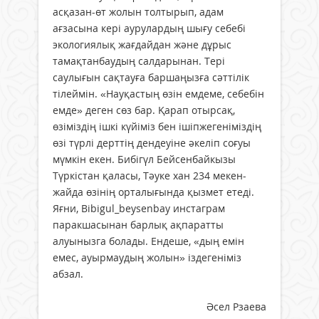
асқазан-өт жолын толтырып, адам
ағзасына кері аурулардың шығу себебі
экологиялық жағдайдан және дұрыс
тамақтанбаудың салдарынан. Тері
саулығын сақтауға баршаңызға сәттілік
тілеймін. «Науқастың өзін емдеме, себебін
емде» деген сөз бар. Қарап отырсақ,
өзіміздің ішкі күйіміз бен ішіпжегеніміздің
өзі түрлі дерттің дендеуіне әкеліп соғуы
мүмкін екен. Бибiгүл Бейсенбайкызы
Түркістан қаласы, Тәуке хан 234 мекен-
жайда өзінің орталығында қызмет етеді.
Яғни, Bibigul_beysenbay инстаграм
паракшасынан барлық ақпаратты
алуынызга болады. Ендеше, «дың емін
емес, ауырмаудың жолын» іздегеніміз
абзал.
Әсел Рзаева