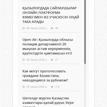
ҚЫЗЫЛОРДАДА САЙЛАУШЫЛАР
ОНЛАЙН ПЛАТФОРМА
КӨМЕГІМЕН ӨЗ УЧАСКЕСІН ОҢАЙ
ТАБА АЛАДЫ
06 тамыз 2026 ж.
46
Open Air: Қызылорда облысы
полиция департаменті 20
мыңнан астам көрерменнің
қауіпсіздігін қамтамасыз етті
06 тамыз 2026 ж.
57
Как могут проголосовать
граждане Казахстана,
находящиеся за рубежом?
05 тамыз 2026 ж.
116
Шетелде жүрген Қазақстан
азаматтары қалай дауыс бере