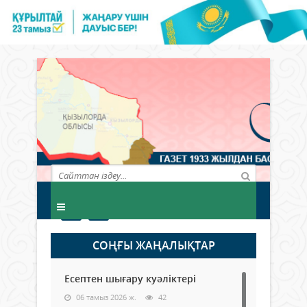
СОҢҒЫ ЖАҢАЛЫҚТАР
Есептен шығару куәліктері
06 тамыз 2026 ж.
42