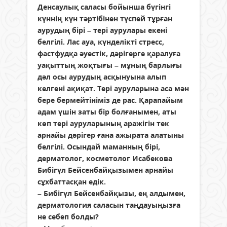
Денсаулық саласы бойынша бүгінгі
күннің күн тәртібінен түспей тұрған
аурудың бірі – тері аурулары екені
белгілі. Лас ауа, күнделікті стресс,
фастфудқа әуестік, дәрігерге қаралуға
уақыттың жоқтығы – мұның барлығы
дәл осы аурудың асқынуына алып
келгені ақиқат. Тері ауруларына аса мән
бере бермейтініміз де рас. Қарапайым
адам үшін заты бір болғанымен, аты
көп тері ауруларының аражігін тек
арнайы дәрігер ғана ажырата алатыны
белгілі. Осындай маманның бірі,
дерматолог, косметолог Исабекова
Бибігүл Бейсенбайқызымен арнайы
сұхбаттасқан едік.
– Бибігүл Бейсенбайқызы, ең алдымен,
дерматология саласын таңдауыңызға
не себеп болды?