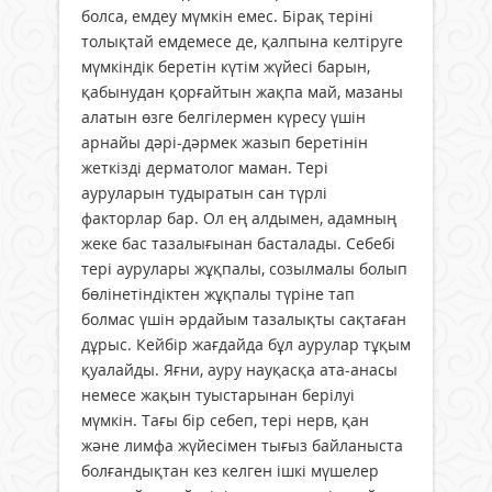
болса, емдеу мүмкін емес. Бірақ теріні
толықтай емдемесе де, қалпына келтіруге
мүмкіндік беретін күтім жүйесі барын,
қабынудан қорғайтын жақпа май, мазаны
алатын өзге белгілермен күресу үшін
арнайы дәрі-дәрмек жазып беретінін
жеткізді дерматолог маман. Тері
ауруларын тудыратын сан түрлі
факторлар бар. Ол ең алдымен, адамның
жеке бас тазалығынан басталады. Себебі
тері аурулары жұқпалы, созылмалы болып
бөлінетіндіктен жұқпалы түріне тап
болмас үшін әрдайым тазалықты сақтаған
дұрыс. Кейбір жағдайда бұл аурулар тұқым
қуалайды. Яғни, ауру науқасқа ата-анасы
немесе жақын туыстарынан берілуі
мүмкін. Тағы бір себеп, тері нерв, қан
және лимфа жүйесімен тығыз байланыста
болғандықтан кез келген ішкі мүшелер