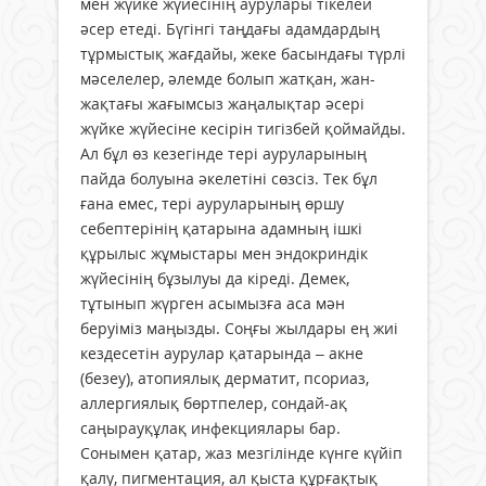
мен жүйке жүйесінің аурулары тікелей
әсер етеді. Бүгінгі таңдағы адамдардың
тұрмыстық жағдайы, жеке басындағы түрлі
мәселелер, әлемде болып жатқан, жан-
жақтағы жағымсыз жаңалықтар әсері
жүйке жүйесіне кесірін тигізбей қоймайды.
Ал бұл өз кезегінде тері ауруларының
пайда болуына әкелетіні сөзсіз. Тек бұл
ғана емес, тері ауруларының өршу
себептерінің қатарына адамның ішкі
құрылыс жұмыстары мен эндокриндік
жүйесінің бұзылуы да кіреді. Демек,
тұтынып жүрген асымызға аса мән
беруіміз маңызды. Соңғы жылдары ең жиі
кездесетін аурулар қатарында – акне
(безеу), атопиялық дерматит, псориаз,
аллергиялық бөртпелер, сондай-ақ
саңырауқұлақ инфекциялары бар.
Сонымен қатар, жаз мезгілінде күнге күйіп
қалу, пигментация, ал қыста құрғақтық