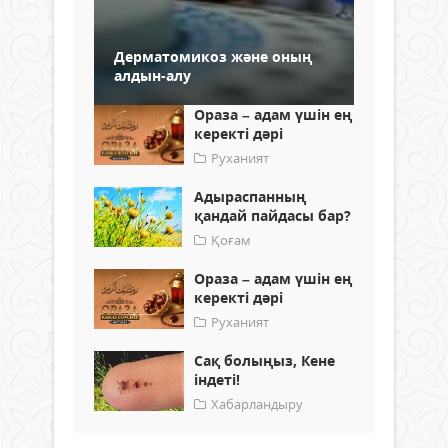
Дерматомикоз және оның
алдын-алу
Ораза – адам үшін ең
керекті дәрі
Руханият
Адыраспанның
қандай пайдасы бар?
Қоғам
Ораза – адам үшін ең
керекті дәрі
Руханият
Сақ болыңыз, Кене
індеті!
Хабарландыру