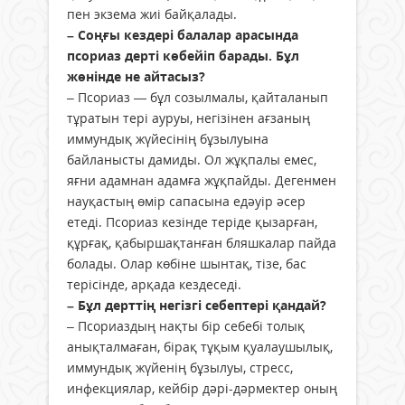
пен экзема жиі байқалады.
– Соңғы кездері балалар арасында
псориаз дерті көбейіп барады. Бұл
жөнінде не айтасыз?
– Псориаз — бұл созылмалы, қайталанып
тұратын тері ауруы, негізінен ағзаның
иммундық жүйесінің бұзылуына
байланысты дамиды. Ол жұқпалы емес,
яғни адамнан адамға жұқпайды. Дегенмен
науқастың өмір сапасына едәуір әсер
етеді. Псориаз кезінде теріде қызарған,
құрғақ, қабыршақтанған бляшкалар пайда
болады. Олар көбіне шынтақ, тізе, бас
терісінде, арқада кездеседі.
– Бұл дерттің негізгі себептері қандай?
– Псориаздың нақты бір себебі толық
анықталмаған, бірақ тұқым қуалаушылық,
иммундық жүйенің бұзылуы, стресс,
инфекциялар, кейбір дәрі-дәрмектер оның