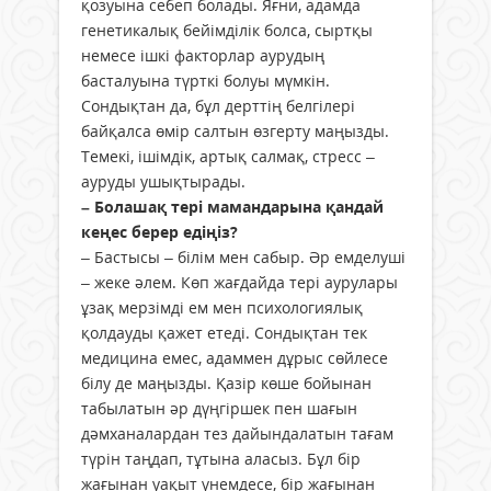
қозуына себеп болады. Яғни, адамда
генетикалық бейімділік болса, сыртқы
немесе ішкі факторлар аурудың
басталуына түрткі болуы мүмкін.
Сондықтан да, бұл дерттің белгілері
байқалса өмір салтын өзгерту маңызды.
Темекі, ішімдік, артық салмақ, стресс –
ауруды ушықтырады.
– Болашақ тері мамандарына қандай
кеңес берер едіңіз?
– Бастысы – білім мен сабыр. Әр емделуші
– жеке әлем. Көп жағдайда тері аурулары
ұзақ мерзімді ем мен психологиялық
қолдауды қажет етеді. Сондықтан тек
медицина емес, адаммен дұрыс сөйлесе
білу де маңызды. Қазір көше бойынан
табылатын әр дүңгіршек пен шағын
дәмханалардан тез дайындалатын тағам
түрін таңдап, тұтына аласыз. Бұл бір
жағынан уақыт үнемдесе, бір жағынан