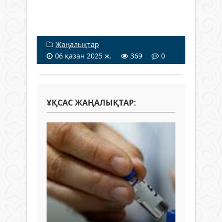
Жаңалықтар
06 қазан 2025 ж.
369
0
ҰҚСАС ЖАҢАЛЫҚТАР: