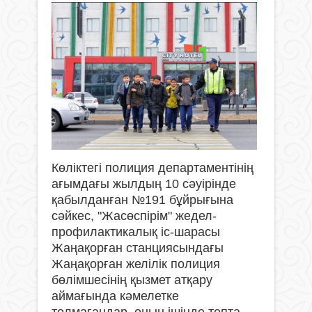
Көліктегі полиция департаментінің
ағымдағы жылдың 10 сәуірінде
қабылданған №191 бұйрығына
сәйкес, "Жасөспірім" жедел-
профилактикалық іс-шарасы
Жаңақорған станциясындағы
Жаңақорған желілік полиция
бөлімшесінің қызмет атқару
аймағында кәмелетке