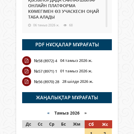
ОНЛАЙН ПЛАТФОРМА
КӨМЕГІМЕН ӨЗ УЧАСКЕСІН ОҢАЙ
ТАБА АЛАДЫ
06 тамыз 2026 ж.
68
Open Air: Қызылорда облысы
PDF НҰСҚАЛАР МҰРАҒАТЫ
полиция департаменті 20
мыңнан астам көрерменнің
қауіпсіздігін қамтамасыз етті
04 тамыз 2026 ж.
№58 (8972) 4
06 тамыз 2026 ж.
78
01 тамыз 2026 ж.
№57 (8971) 1
Wi-Fi ҚАБЫРҒА АРҚЫЛЫ ҚАЛАЙ
28 шілде 2026 ж.
№56 (8970) 28
ӨТЕДІ?
06 тамыз 2026 ж.
251
ЖАҢАЛЫҚТАР МҰРАҒАТЫ
Как могут проголосовать
граждане Казахстана,
«
Тамыз 2026 »
находящиеся за рубежом?
Дс
Сс
Ср
Бс
Жм
Сб
Жс
05 тамыз 2026 ж.
123
1
2