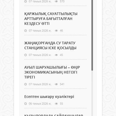
07 тамыз 2026 ж.
570
ҚАРЖЫЛЫҚ САУАТТЫЛЫҚТЫ
АРТТЫРУҒА БАҒЫТТАЛҒАН
КЕЗДЕСУ ӨТТІ
07 тамыз 2026 ж.
46
ЖАҢАҚОРҒАНДА СУ ТАРАТУ
СТАНЦИЯСЫ ІСКЕ ҚОСЫЛДЫ
07 тамыз 2026 ж.
45
АУЫЛ ШАРУАШЫЛЫҒЫ – ӨҢІР
ЭКОНОМИКАСЫНЫҢ НЕГІЗГІ
ТІРЕГІ
07 тамыз 2026 ж.
541
Есептен шығару куәліктері
06 тамыз 2026 ж.
55
ҚЫЗЫЛОРДАДА САЙЛАУШЫЛАР