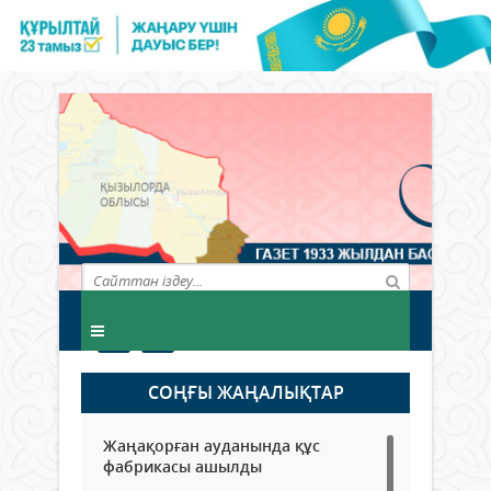
СОҢҒЫ ЖАҢАЛЫҚТАР
Жаңақорған ауданында құс
фабрикасы ашылды