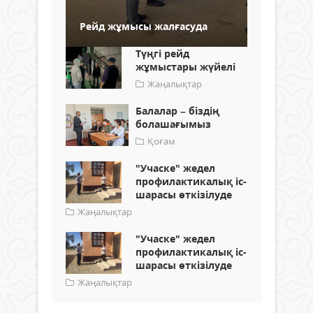
Рейд жұмысы жалғасуда
Түңгі рейд
жұмыстары жүйелі
Жаңалықтар
Балалар – біздің
болашағымыз
Қоғам
"Учаске" жедел
профилактикалық іс-
шарасы өткізілуде
Жаңалықтар
"Учаске" жедел
профилактикалық іс-
шарасы өткізілуде
Жаңалықтар