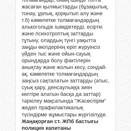
толмағандар, оның ішінде топта
жасаған қылмыстарды (бұзақылық,
тонау, ұрлық, қорқытып алу және
т.б) кәмелетке толмағандардың
алькогольдік ішімдіктерді, есірткі
және психотроптық заттарды
тұтыну, олардың түнгі уақытта
заңды өкілдерінің еріп жүруінсіз
үйден тыс және ойын-сауық
орындарда болу фактілерін
анықтау және жолын кесу, сондай-
ақ, кәмелетке толмағандардың
заңсыз сақталатын заттарды (атыс,
суық қару, денсаулыққа зиян
келтіре алатын басқа да заттар)
тәркілеу мақсатында "Жасөспірім"
жедел прафилактикалық
түсіндірме жұмыстары жүргізілуде.
Жаңақорған ст. ЖПб бастығы
полиция капитаны