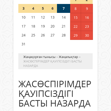
Шетелде жүрген Қазақстан
3
4
5
6
7
8
9
азаматтары қалай дауыс бере
алады?
10
11
12
13
14
15
16
05 тамыз 2026 ж.
135
17
18
19
20
21
22
23
24
25
26
27
28
29
30
31
Жаңақорған тынысы
»
Жаңалықтар
»
ЖАСӨСПІРІМДЕР ҚАУІПСІЗДІГІ БАСТЫ
НАЗАРДА
ЖАСӨСПІРІМДЕР
ҚАУІПСІЗДІГІ
БАСТЫ НАЗАРДА