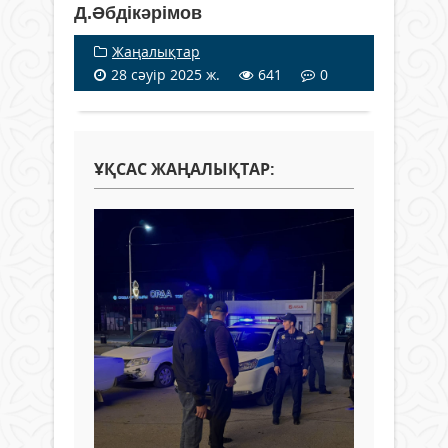
Д.Әбдікәрімов
Жаңалықтар
28 сәуір 2025 ж.
641
0
ҰҚСАС ЖАҢАЛЫҚТАР: