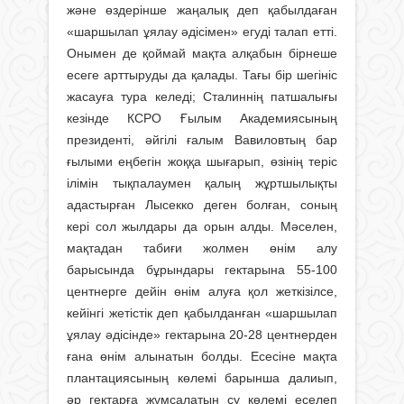
және өздерінше жаңалық деп қабылдаған
«шаршылап ұялау әдісімен» егуді талап етті.
Онымен де қоймай мақта алқабын бірнеше
есеге арттыруды да қалады. Тағы бір шегініс
жасауға тура келеді; Сталиннің патшалығы
кезінде КСРО Ғылым Академиясының
президенті, әйгілі ғалым Вавиловтың бар
ғылыми еңбегін жоққа шығарып, өзінің теріс
ілімін тықпалаумен қалың жұртшылықты
адастырған Лысекко деген болған, соның
кері сол жылдары да орын алды. Мәселен,
мақтадан табиғи жолмен өнім алу
барысында бұрындары гектарына 55-100
центнерге дейін өнім алуға қол жеткізілсе,
кейінгі жетістік деп қабылданған «шаршылап
ұялау әдісінде» гектарына 20-28 центнерден
ғана өнім алынатын болды. Есесіне мақта
плантациясының көлемі барынша далиып,
әр гектарға жұмсалатын су көлемі еселеп