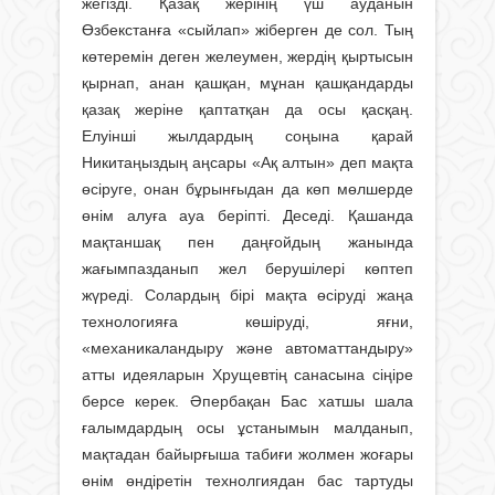
жегізді. Қазақ жерінің үш ауданын
Өзбекстанға «сыйлап» жіберген де сол. Тың
көтеремін деген желеумен, жердің қыртысын
қырнап, анан қашқан, мұнан қашқандарды
қазақ жеріне қаптатқан да осы қасқаң.
Елуінші жылдардың соңына қарай
Никитаңыздың аңсары «Ақ алтын» деп мақта
өсіруге, онан бұрынғыдан да көп мөлшерде
өнім алуға ауа беріпті. Деседі. Қашанда
мақтаншақ пен даңғойдың жанында
жағымпазданып жел берушілері көптеп
жүреді. Солардың бірі мақта өсіруді жаңа
технологияға көшіруді, яғни,
«механикаландыру және автоматтандыру»
атты идеяларын Хрущевтің санасына сіңіре
берсе керек. Әпербақан Бас хатшы шала
ғалымдардың осы ұстанымын малданып,
мақтадан байырғыша табиғи жолмен жоғары
өнім өндіретін технолгиядан бас тартуды