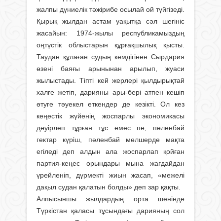
жалпы дүниелік тәжірибе осылай ой түйгізеді.
Қырық жылдан астам уақытқа сәл шегініс
жасайын: 1974-жылы республикамыздың
оңтүстік облыстарын құрғақшылық қысты.
Таудан құлаған судың кемдігінен Сырдария
өзені баяғы арынынан арылып, жуаси
жылыстады. Тіпті кей жерлері қылдырықтай
халге жетіп, дарияны ары-бері атпен кешіп
өтуге тәуекел еткендер де кезікті. Ол кез
кеңестік жүйенің жоспарлы экономикасы
дәуірлеп тұрған тұс емес пе, пәленбай
гектар күріш, пәленбай мөлшерде мақта
егіледі деп алдын ала жоспарлап қойған
партия-кеңес орындары мына жағдайдан
үрейленіп, дүрмекті жиын жасап, «межелі
дақыл судан қалатын болды» деп зар қақты.
Алпысыншы жылдардың орта шенінде
Түркістан қаласы тұсындағы дарияның сол