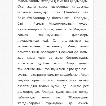
Майлыбаевты мүлдем қызметсіз қалдырады.
Осы жолы қарсы шыққандар қатарында
ғалым-аграномдар Ештай Өзенбаев пен
Бәкір Әлібаевтар да болған екен. Олардың
бірі – Ғылым Академиясының мүше-
корреспонденті болса, екіншісі – Мақтарал
совхоз техникумының директоры
лауазымында еді. Ол ағаларымыз да
қызметтерінен шеттетіледі. Міне, алаш
арыстарының ізбасарлары осылай ел қамы,
жер қамы үшін өз жеке бастарындағы
игіліктерін құрбан етті. Олар дақыл
технолгиясының бұзылуы мен бірге қос өзен
суының ысырапқа салыну зардабының Арал
теңізіне орны толмас шығын мен өкініш
әкелетіндігін мұнан бұрын да нешеме рет
дәлелдеді де. Алайда, құлақ асатын пенде
табылмады емес пе. (Жоғарыдағы
жағдайлардан бұрындары да аз-кем