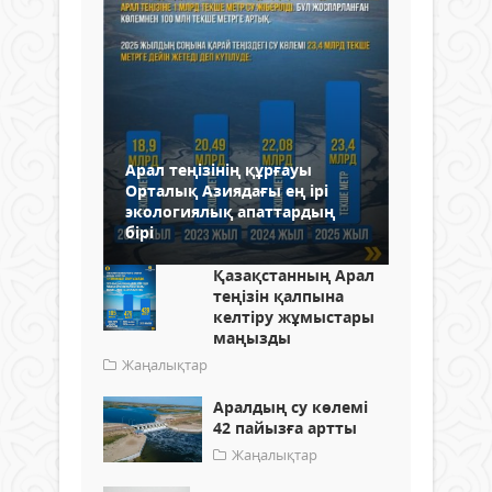
Арал теңізінің құрғауы
Орталық Азиядағы ең ірі
экологиялық апаттардың
бірі
Қазақстанның Арал
теңізін қалпына
келтіру жұмыстары
маңызды
Жаңалықтар
Аралдың су көлемі
42 пайызға артты
Жаңалықтар