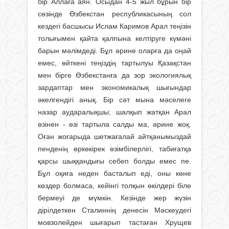
бір Аллаға аян. Осыдан 4-5 жыл бұрын бір
сөзінде Өзбекстан республикасының сол
кездегі басшысы Ислам Каримов Арал теңізін
толығымен қайта қалпына келтіруге күмәні
барын мәлімдеді. Бұл әрине оларға да оңай
емес, өйткені теңіздің тартылуы Қазақстан
мен бірге Өзбекстанға да зор экологиялық
зардаптар мен экономикалық шығындар
әкелгендігі анық. Бір сәт мына мәселеге
назар аударалықшы; шалқып жатқан Арал
өзінен - өзі тартыла салды ма, әрине жоқ.
Оған жоғарыда шетжағалай айтқанымыздай
пенденің өркөкірек өзімбілерлігі, табиғатқа
қарсы шыққандығы себеп болды емес пе.
Бұл оқиға неден басталып еді, оны көне
көздер болмаса, кейінгі толқын өкілдері біле
бермеуі де мүмкін. Кезінде жер жүзін
дірілдеткен Сталиннің денесін Мәскеудегі
мовзолейден шығарып тастаған Хрущев