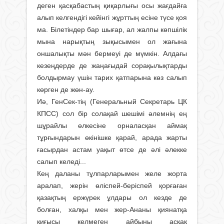
деген қасқабастың қиқарлығы осы жағдайға
алып келгендігі кейінгі жұрттың есіне түсе қоя
ма. Білетіндер бар шығар, ал жалпы көпшілік
мына нарықтың зықысымен ол жағына
оншалықты мән бермеуі де мүмкін. Алдағы
кезеңдерде де жаңағыдай сорақылықтарды
болдырмау үшін тарих қатпарына көз салып
көрген де жөн-ау.
Иә, ГенСек-тің (Генеральный Секретарь ЦК
КПСС) сол бір солақай шешімі әлемнің ең
шұрайлы өлкесіне орналасқан аймақ
тұрғындарын өкінішке қарай, арада жарты
ғасырдан астам уақыт өтсе де әлі әлекке
салып келеді...
Кең даланы тұлпарларымен желе жорта
аралап, жерін өліспей-беріспей қорғаған
қазақтың ержүрек ұлдары ол кезде де
болған, халқы мен жер-Ананы қиянатқа
қиғысы келмеген айбыны асқақ