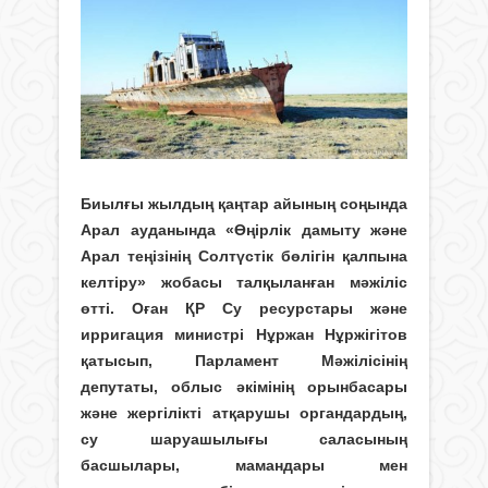
Биылғы жылдың қаңтар айының соңында
Арал ауданында «Өңірлік дамыту және
Арал теңізінің Солтүстік бөлігін қалпына
келтіру» жобасы талқыланған мәжіліс
өтті. Оған ҚР Су ресурстары және
ирригация министрі Нұржан Нұржігітов
қатысып, Парламент Мәжілісінің
депутаты, облыс әкімінің орынбасары
және жергілікті атқарушы органдардың,
су шаруашылығы саласының
басшылары, мамандары мен