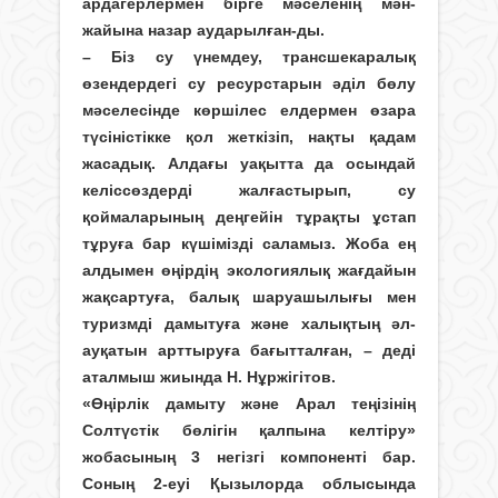
ардагерлермен бірге мәселенің мән-
жайына назар аударылған-ды.
– Біз су үнемдеу, трансшекаралық
өзендердегі су ресурстарын әділ бөлу
мәселесінде көршілес елдермен өзара
түсіністікке қол жеткізіп, нақты қадам
жасадық. Алдағы уақытта да осындай
келіссөздерді жалғастырып, су
қоймаларының деңгейін тұрақты ұстап
тұруға бар күшімізді саламыз. Жоба ең
алдымен өңірдің экологиялық жағдайын
жақсартуға, балық шаруашылығы мен
туризмді дамытуға және халықтың әл-
ауқатын арттыруға бағытталған, – деді
аталмыш жиында Н. Нұржігітов.
«Өңірлік дамыту және Арал теңізінің
Солтүстік бөлігін қалпына келтіру»
жобасының 3 негізгі компоненті бар.
Соның 2-еуі Қызылорда облысында