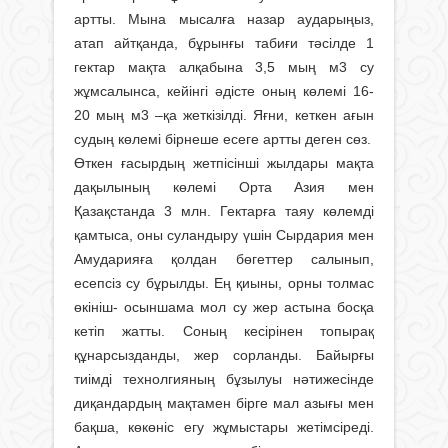
артты. Мына мысалға назар аударыңыз,
атап айтқанда, бұрынғы табиғи тәсілде 1
гектар мақта алқабына 3,5 мың м3 су
жұмсалынса, кейінгі әдісте оның көлемі 16-
20 мың м3 –қа жеткізілді. Яғни, кеткен ағын
судың көлемі бірнеше есеге артты деген сөз.
Өткен ғасырдың жетпісінші жылдары мақта
дақылының көлемі Орта Азия мен
Қазақстанда 3 млн. Гектарға таяу көлемді
қамтыса, оны суландыру үшін Сырдария мен
Амударияға қолдан бөгеттер салынып,
есепсіз су бұрылды. Ең қиыны, орны толмас
өкініш- осыншама мол су жер астына босқа
кетіп жатты. Соның кесірінен топырақ
құнарсызданды, жер сорланды. Байырғы
тиімді технолгияның бұзылуы нәтижесінде
диқандардың мақтамен бірге мал азығы мен
бақша, көкөніс егу жұмыстары жетімсіреді.