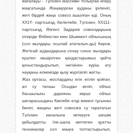
жағалауы - Түгіскен массивін толықтай игеру
мақсатында Жаңақорған ауданы іріленіп,
жеті бірдей жаңа совхоз ашылған еді. Оның
ХХ1Ү- партсьезд, Келінтөбе, Түгіскен, ХХ111-
партсьезд, Өзгент, Задария совхоздарына
ілгеріде Өзбекстан мен Шымкент облысының
(сол жылдары осылай ататалын-ды) Киров,
Жетісай аудандарына сонау соғыс жылдары
күштеп көшірілген қандастарымыз қайта
қоныстандырылып, негізінен күріш егу
науқаны өлкемізде қызу жүргізіліп жатты.
Жаз ортасы, жоспардағы егін егіліп қойған,
ал су тапшы. Осыдан келіп, облыс
басшылығы дарияны көрші облыс
шегарасындағы Көктөбе елді мекені тұсынан
бөгеп, жаңағы жеті совхозға су тарататын
Түгіскен каналына көтеруге шешім
қабылдапты. Іле-шала көптеген қуатты
техникалар сол маңға топтастырылып,