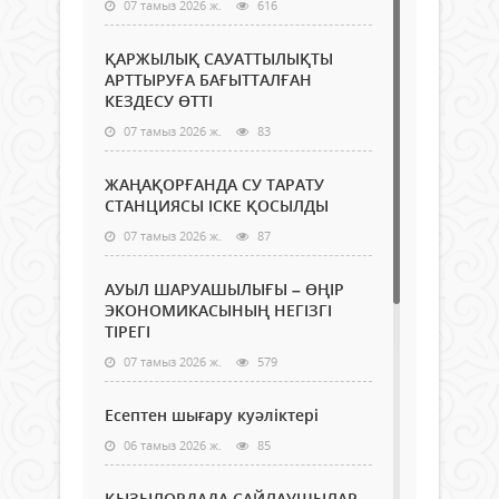
07 тамыз 2026 ж.
616
ҚАРЖЫЛЫҚ САУАТТЫЛЫҚТЫ
АРТТЫРУҒА БАҒЫТТАЛҒАН
КЕЗДЕСУ ӨТТІ
07 тамыз 2026 ж.
83
ЖАҢАҚОРҒАНДА СУ ТАРАТУ
СТАНЦИЯСЫ ІСКЕ ҚОСЫЛДЫ
07 тамыз 2026 ж.
87
АУЫЛ ШАРУАШЫЛЫҒЫ – ӨҢІР
ЭКОНОМИКАСЫНЫҢ НЕГІЗГІ
ТІРЕГІ
07 тамыз 2026 ж.
579
Есептен шығару куәліктері
06 тамыз 2026 ж.
85
ҚЫЗЫЛОРДАДА САЙЛАУШЫЛАР