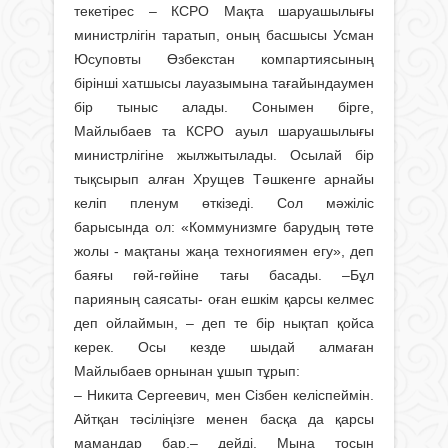
текетірес – КСРО Мақта шаруашылығы
министрлігін таратып, оның басшысы Усман
Юсуповты Өзбекстан компартиясының
бірінші хатшысы лауазымына тағайындаумен
бір тыныс алады. Сонымен бірге,
Майлыбаев та КСРО ауыл шаруашылығы
министрлігіне жылжытылады. Осылай бір
тықсырып алған Хрущев Тәшкенге арнайы
келіп пленум өткізеді. Сол мәжіліс
барысында ол: «Коммунизмге барудың төте
жолы - мақтаны жаңа техногиямен егу», деп
баяғы гөй-гөйіне тағы басады. –Бұл
парияның саясаты- оған ешкім қарсы келмес
деп ойлаймын, – деп те бір нықтап қойса
керек. Осы кезде шыдай алмаған
Майлыбаев орнынан ұшып тұрып:
– Никита Сергеевич, мен Сізбен келіспеймін.
Айтқан тәсіліңізге менен басқа да қарсы
мамандар бар,– дейді. Мына тосын