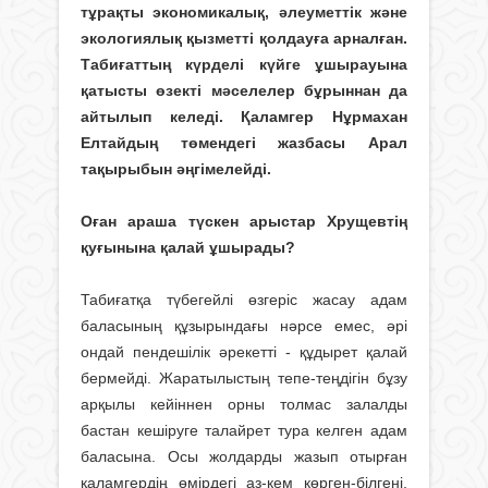
тұрақты экономикалық, әлеуметтік және
экологиялық қызметті қолдауға арналған.
Табиғаттың күрделі күйге ұшырауына
қатысты өзекті мәселелер бұрыннан да
айтылып келеді. Қаламгер Нұрмахан
Елтайдың төмендегі жазбасы Арал
тақырыбын әңгімелейді.
Оған араша түскен арыстар Хрущевтің
қуғынына қалай ұшырады?
Табиғатқа түбегейлі өзгеріс жасау адам
баласының құзырындағы нәрсе емес, әрі
ондай пендешілік әрекетті - құдырет қалай
бермейді. Жаратылыстың тепе-теңдігін бұзу
арқылы кейіннен орны толмас залалды
бастан кешіруге талайрет тура келген адам
баласына. Осы жолдарды жазып отырған
қаламгердің өмірдегі аз-кем көрген-білгені,