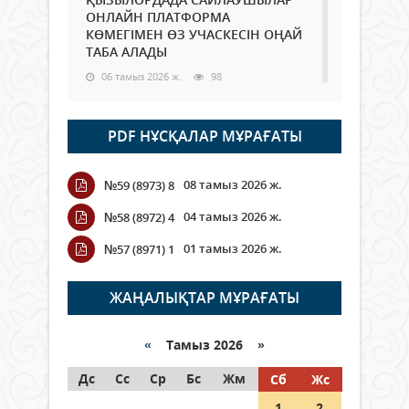
ОНЛАЙН ПЛАТФОРМА
КӨМЕГІМЕН ӨЗ УЧАСКЕСІН ОҢАЙ
ТАБА АЛАДЫ
06 тамыз 2026 ж.
98
Open Air: Қызылорда облысы
PDF НҰСҚАЛАР МҰРАҒАТЫ
полиция департаменті 20
мыңнан астам көрерменнің
қауіпсіздігін қамтамасыз етті
08 тамыз 2026 ж.
№59 (8973) 8
06 тамыз 2026 ж.
116
04 тамыз 2026 ж.
№58 (8972) 4
Wi-Fi ҚАБЫРҒА АРҚЫЛЫ ҚАЛАЙ
01 тамыз 2026 ж.
№57 (8971) 1
ӨТЕДІ?
06 тамыз 2026 ж.
276
ЖАҢАЛЫҚТАР МҰРАҒАТЫ
Как могут проголосовать
граждане Казахстана,
«
Тамыз 2026 »
находящиеся за рубежом?
Дс
Сс
Ср
Бс
Жм
Сб
Жс
05 тамыз 2026 ж.
157
1
2