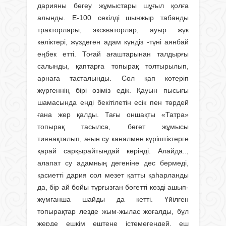
дарияны бөгеу жұмыстары шұғыл қолға
алынды. Е-100 секілді шынжыр табанды
тракторлары, экскваторлар, ауыр жүк
көліктері, жүздеген адам күндіз -түні аянбай
еңбек етті. Тоғай ағаштарынан талдырғы
салынды, қаптарға топырақ толтырылып,
арнаға тасталынды. Сол қап көтеріп
жүргеннің бірі өзіміз едік. Қауын пысығы
шамасында енді бекітілетін есік пен төрдей
ғана жер қалды. Тағы оншақты «Татра»
топырақ тасылса, бөгет жұмысы
тиянақталып, ағын су каналмен күріштіктерге
қарай сарқырайтындай көрінді. Алайда..,
алапат су адамның дегеніне дес бермеді,
қасиетті дария сол мезет қатты қаһарланды
да, бір ай бойы тұрғызған бөгетті көзді ашып-
жұмғанша шайды да кетті. Үйілген
топырақтар лезде жым-жылас жоғалды, бұл
жерде ешкім ештеңе істемегендей, еш