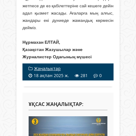
жетпесе де өз қабілеттеріне сай кешеге дейін
адал қызмет жасады. Ағаларға мың алғыс,
жандары екі дүниеде жамандық көрмесін
дейміз.
Нұрмахан ЕЛТАЙ,
Қазақстан Жазушылар және
Журналистер Одағының мүшесі
Жаңалықтар
18 ақпан 2025 ж.
281
0
ҰҚСАС ЖАҢАЛЫҚТАР: