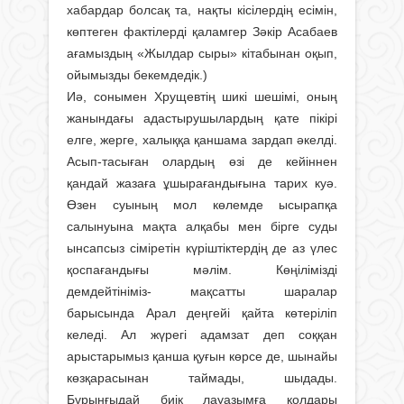
хабардар болсақ та, нақты кісілердің есімін,
көптеген фактілерді қаламгер Зәкір Асабаев
ағамыздың «Жылдар сыры» кітабынан оқып,
ойымызды бекемдедік.)
Иә, сонымен Хрущевтің шикі шешімі, оның
жанындағы адастырушылардың қате пікірі
елге, жерге, халыққа қаншама зардап әкелді.
Асып-тасыған олардың өзі де кейіннен
қандай жазаға ұшырағандығына тарих куә.
Өзен суының мол көлемде ысырапқа
салынуына мақта алқабы мен бірге суды
ынсапсыз сіміретін күріштіктердің де аз үлес
қоспағандығы мәлім. Көңілімізді
демдейтініміз- мақсатты шаралар
барысында Арал деңгейі қайта көтеріліп
келеді. Ал жүрегі адамзат деп соққан
арыстарымыз қанша қуғын көрсе де, шынайы
көзқарасынан таймады, шыдады.
Бұрынғыдай биік лауазымға қолдары