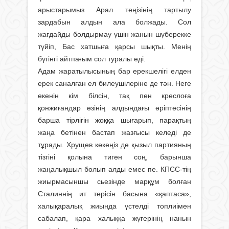
арыстарымыз Арал теңізінің тартылу
зардабын алдын ала болжады. Сол
жағдайды болдырмау үшін жанын шүберекке
түйіп, Бас хатшыға қарсы шықты. Менің
бүгінгі айтпағым сол туралы еді.
Адам жаратылысының бар ерекшелігі елден
ерек саналған ел билеушілеріне де тән. Неге
екенін кім білсін, тақ пен креслоға
қонжиғандар өзінің алдындағы әріптесінің
барша тірлігін жоққа шығарып, парақтың
жаңа бетінен бастап жазғысы келеді де
тұрады. Хрущев көкеңіз де қызыл партияның
тізгіні қолына тиген соң, барынша
жаңалықшыл болып алды емес пе. КПСС-тің
жиырмасыншы сьезінде марқұм болған
Сталиннің ит терісін басына «қаптаса»,
халықаралық жиында үстелді топлиімен
сабалап, қара халыққа жүгерінің нанын