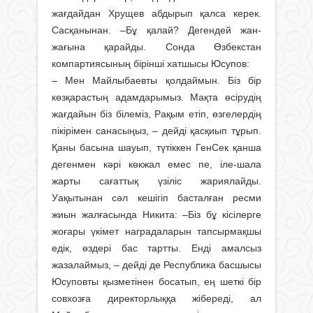
жағдайдан Хрущев абдырып қалса керек.
Сасқанынан. –Бұ қалай? Дегендей жан-
жағына қарайды. Сонда Өзбекстан
компартиясының бірінші хатшысы Юсупов:
– Мен Майлыбаевты қолдаймын. Біз бір
көзқарастың адамдарымыз. Мақта өсірудің
жағдайын біз білеміз, Рақым етіп, өзгелердің
пікірімен санасыңыз, – дейді қасқиып тұрып.
Қаны басына шауып, түтіккен ГенСек қанша
дегенмен кәрі көкжал емес пе, іле-шала
жарты сағаттық үзіліс жариялайды.
Уақытынан сәл кешігіп басталған ресми
жиын жалғасында Никита: –Біз бұ кісілерге
жоғары үкімет наградаларын тапсырмақшы
едік, өздері бас тартты. Енді амалсыз
жазалаймыз, – дейді де Республика басшысы
Юсуповты қызметінен босатып, ең шеткі бір
совхозға директорлыққа жібереді, ал