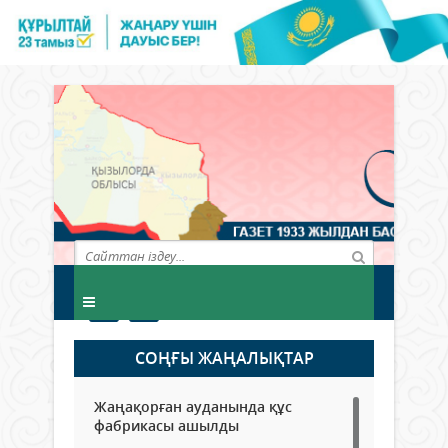
СОҢҒЫ ЖАҢАЛЫҚТАР
Жаңақорған ауданында құс
фабрикасы ашылды