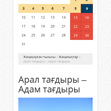
Шетелде жүрген Қазақстан
3
4
5
6
7
8
9
азаматтары қалай дауыс бере
алады?
10
11
12
13
14
15
16
05 тамыз 2026 ж.
168
17
18
19
20
21
22
23
24
25
26
27
28
29
30
31
Жаңақорған тынысы
»
Жаңалықтар
»
Арал тағдыры – Адам тағдыры
Арал тағдыры –
Адам тағдыры