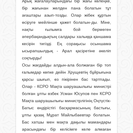
Арық жағалауларындағы бір жағы көлеңке,
бір жағынан желден пана болатын тұт
ағаштары азып-тозды. Олар жібек құртын
өсіруге мейлінше қажет болатын-ды. Міне,
нақты ғылымға бой бермеген
әпербақандықтың салдары халыққа қаншама
кесірін тигізді. Ең сорақысы осыншама
ысырапшылдық - Арал қасіретіне әкеліп
соқтырды!
Осы жағдайды алдын-ала болжаған бір топ
ғалымдар көпке дейін Хрущевтің бұйрығына
қарсы шығып, өз пікірінен бас тартпады.
Олар - КСРО Мақта шаруашылығы министрі
болған ұлты өзбек Усман Юсупов пен КСРО
Мақта шаруашылығы министрлігінің Оңтүстік-
Батыс өндірістігі басқармасының бастығы,
ұлты қазақ Мұрат Майлыбаевтар болатын.
Бас хатшы мен мақта дақылы мамандары
арасындағы бір келісімге келе алмаған