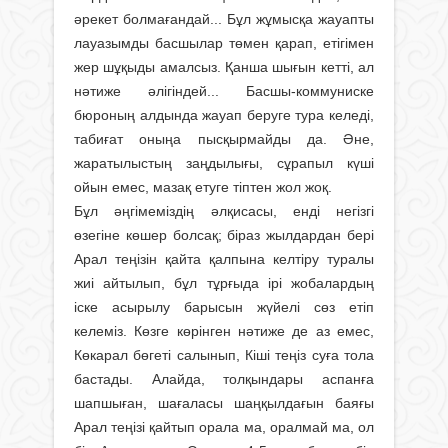
әрекет болмағандай... Бұл жұмысқа жауапты
лауазымды басшылар төмен қарап, етігімен
жер шұқыды амалсыз. Қанша шығын кетті, ал
нәтиже әлігіндей... Басшы-коммуниске
бюроның алдында жауап беруге тура келеді,
табиғат оныңа пысқырмайды да. Әне,
жаратылыстың заңдылығы, сұрапыл күші
ойын емес, мазақ етуге тіптен жол жоқ.
Бұл әңгімеміздің әлқисасы, енді негізгі
өзегіне көшер болсақ; біраз жылдардан бері
Арал теңізін қайта қалпына келтіру туралы
жиі айтылып, бұл тұрғыда ірі жобалардың
іске асырылу барысын жүйелі сөз етіп
келеміз. Көзге көрінген нәтиже де аз емес,
Көкарал бөгеті салынып, Кіші теңіз суға тола
бастады. Алайда, толқындары аспанға
шапшыған, шағаласы шаңқылдағын баяғы
Арал теңізі қайтып орала ма, оралмай ма, ол