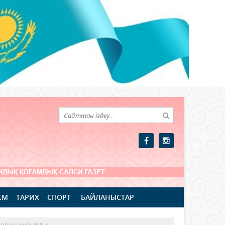
ЕМ
ТАРИХ
СПОРТ
БАЙЛАНЫСТАР
 орны құрылды