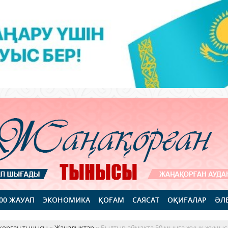
100 ЖАУАП
ЭКОНОМИКА
ҚОҒАМ
САЯСАТ
ОҚИҒАЛАР
ӘЛ
қорған тынысы
»
Жаңалықтар
» Былтыр аймақта 50 мыңға жуық жұмыс