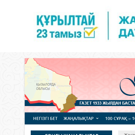
НЕГІЗГІ БЕТ
ЖАҢАЛЫҚТАР
100 СҰРАҚ – 
Жаңа