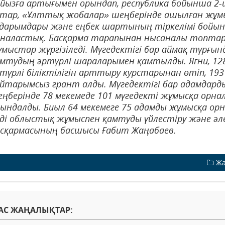
йызға артығымен орындап, республика бойынша 2
атар, «Ұлттық жобалар» шеңберінде ашылған жұм
дарымдары және еңбек шартының тіркелімі бойынш
рналастық. Басқарма тарапынан нысаналы топта
мыстар жүргізіледі. Мүгедектігі бар аймақ тұрғы
мтудың әртүрлі шараларымен қамтылды. Яғни, 128
түрлі біліктілігін арттыру курстарынан өтіп, 193
йтарымсыз грант алды. Мүгедектігі бар адамдар
ңберінде 78 мекемеде 101 мүгедекті жұмысқа орна
ындалды. Биыл 64 мекемеге 75 адамды жұмысқа о
ді облыстық жұмыспен қамтуды үйлестіру және әл
асқармасының басшысы Ғабит Жаңабаев.
Жа
АС ЖАҢАЛЫҚТАР: