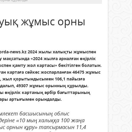
жуық жұмыс орны
orda-news.kz
2024 жылы халықты жұмыспен
у мақсатында «2024 жылға арналған өңірлік
спен қамту жол картасы» бекітілген болатын.
ған картаға сәйкес жоспарланған 46475 жұмыс
, жыл қорытындысымен 106,1 пайызға
далып, 49307 жұмыс орынның құрылды.
ы өңірлік картаның әрбір бағыттарының
ары артығымен орындалды.
емлекет басшысының облыс
деріне «10 мың халыққа 100 жаңа
с орнын құру» тапсырмасын 11,4