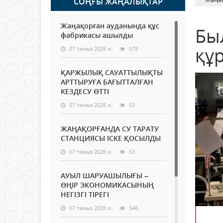
СОҢҒЫ ЖАҢАЛЫҚТАР
Жаңақорған ауданында құс
Бы
фабрикасы ашылды
құ
07 тамыз 2026 ж.
578
ҚАРЖЫЛЫҚ САУАТТЫЛЫҚТЫ
АРТТЫРУҒА БАҒЫТТАЛҒАН
КЕЗДЕСУ ӨТТІ
07 тамыз 2026 ж.
53
ЖАҢАҚОРҒАНДА СУ ТАРАТУ
СТАНЦИЯСЫ ІСКЕ ҚОСЫЛДЫ
07 тамыз 2026 ж.
53
АУЫЛ ШАРУАШЫЛЫҒЫ –
ӨҢІР ЭКОНОМИКАСЫНЫҢ
НЕГІЗГІ ТІРЕГІ
07 тамыз 2026 ж.
546