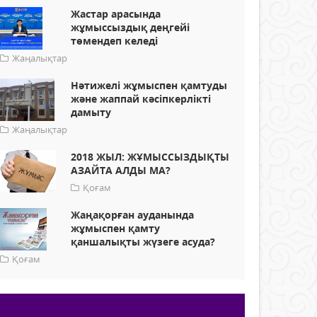
Жастар арасында
жұмыссыздық деңгейі
төмендеп келеді
Жаңалықтар
Нәтижелі жұмыспен қамтуды
және жаппай кәсіпкерлікті
дамыту
Жаңалықтар
2018 ЖЫЛ: ЖҰМЫССЫЗДЫҚТЫ
АЗАЙТА АЛДЫ МА?
Қоғам
Жаңақорған ауданында
жұмыспен қамту
қаншалықты жүзеге асуда?
Қоғам