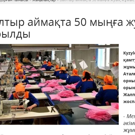
лтыр аймақта 50 мыңға 
рылды
Kyzyl
қамт
жұмы
Атал
орны
орын
Жалп
жосп
- М
әкім
жұмы