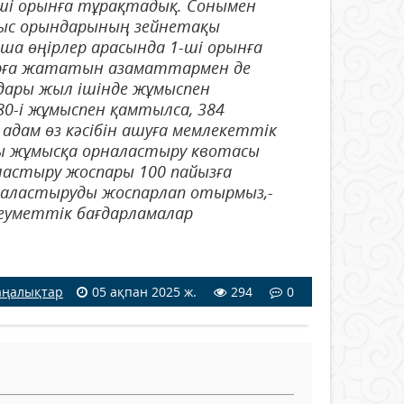
-ші орынға тұрақтадық. Сонымен
ыс орындарының зейнетақы
а өңірлер арасында 1-ші орынға
рға жататын азаматтармен де
ндары жыл ішінде жұмыспен
0-і жұмыспен қамтылса, 384
 адам өз кәсібін ашуға мемлекеттік
ды жұмысқа орналастыру квотасы
ластыру жоспары 100 пайызға
рналастыруды жоспарлап отырмыз,-
еуметтік бағдарламалар
ңалықтар
05 ақпан 2025 ж.
294
0