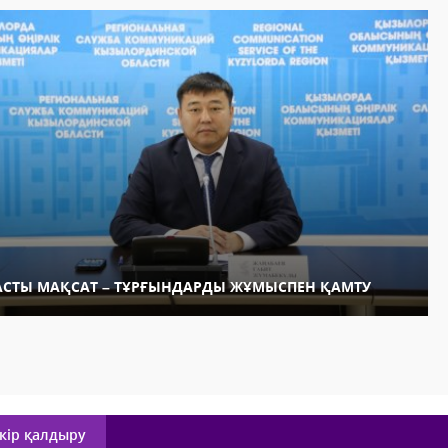
АСТЫ МАҚСАТ – ТҰРҒЫНДАРДЫ ЖҰМЫСПЕН ҚАМТУ
кір қалдыру