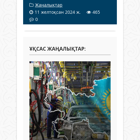
Жаңалықтар
11 желтоқсан 2024 ж.
465
0
ҰҚСАС ЖАҢАЛЫҚТАР: