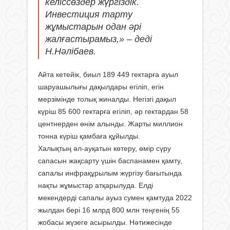
келіссөздер жүргіздік.
Инвестиция тарту
жұмыстарын одан әрі
жалғастырамыз,» – деді
Н.Нәлібаев.
Айта кетейік, биыл 189 449 гектарға ауыл
шаруашылығы дақылдары егіліп, егін
мерзімінде толық жиналды. Негізгі дақыл
күріш 85 600 гектарға егіліп, әр гектардан 58
центнерден өнім алынды. Жарты миллион
тонна күріш қамбаға құйылды.
Халықтың әл-ауқатын көтеру, өмір сүру
сапасын жақсарту үшін баспанамен қамту,
сапалы инфрақұрылым жүргізу бағытында
нақты жұмыстар атқарылуда. Елді
мекендерді сапалы ауыз сумен қамтуда 2022
жылдан бері 16 млрд 800 млн теңгенің 55
жобасы жүзеге асырылды. Нәтижесінде