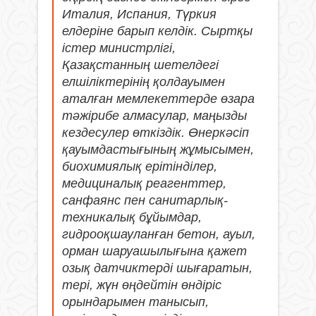
Италия, Испания, Түркия
елдеріне барып келдік. Сыртқы
істер министрлігі,
Қазақстанның шетелдегі
елшіліктерінің қолдауымен
аталған мемлекеттерде өзара
тәжірибе алмасулар, маңызды
кездесулер өткіздік. Өнеркәсіп
қауымдастығының жұмысымен,
биохимиялық ерітінділер,
медициналық реагенттер,
санфаянс пен санитарлық-
техникалық бұйымдар,
гидрооқшауланған бетон, ауыл,
орман шаруашылығына қажет
озық датчиктерді шығаратын,
тері, жүн өңдейтін өндіріс
орындарымен танысып,