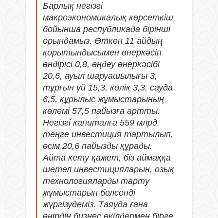
Барлық негізгі
макроэкономикалық көрсеткіш
бойынша республикада бірінші
орындамыз. Өткен 11 айдың
қорытындысымен өнеркәсіп
өндірісі 0,8, өңдеу өнеркәсібі
20,6, ауыл шаруашылығы 3,
тұрғын үй 15,3, көлік 3,3, сауда
6,5, құрылыс жұмыстарының
көлемі 57,5 пайызға артты.
Негізгі капиталға 559 млрд.
теңге инвестиция тартылып,
өсім 20,6 пайызды құрады.
Айта кету қажет, біз аймаққа
шетел инвестицияларын, озық
технологияларды тарту
жұмыстарын белсенді
жүргізудеміз. Таяуда ғана
өңірдің бизнес өкілдермен бірге