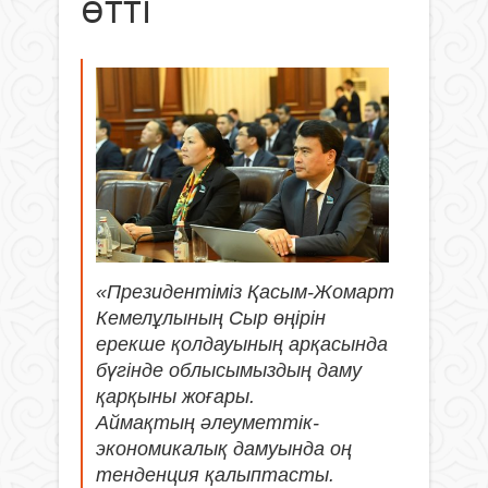
өтті
«Президентіміз Қасым-Жомарт
Кемелұлының Сыр өңірін
ерекше қолдауының арқасында
бүгінде облысымыздың даму
қарқыны жоғары.
Аймақтың әлеуметтік-
экономикалық дамуында оң
тенденция қалыптасты.