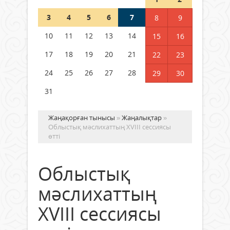
3
4
5
6
7
8
9
Германия аптап ыстыққа
байланысты суды үнемдей
10
11
12
13
14
15
16
бастады
17
18
19
20
21
22
23
04 тамыз 2026 ж.
96
24
25
26
27
28
29
30
31
Жаңақорған тынысы
»
Жаңалықтар
»
Облыстық мәслихаттың XVІІI сессиясы
өтті
Облыстық
мәслихаттың
XVІІI сессиясы