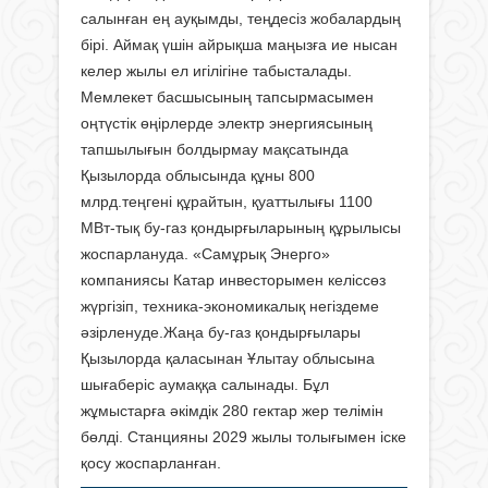
салынған ең ауқымды, теңдесіз жобалардың
бірі. Аймақ үшін айрықша маңызға ие нысан
келер жылы ел игілігіне табысталады.
Мемлекет басшысының тапсырмасымен
оңтүстік өңірлерде электр энергиясының
тапшылығын болдырмау мақсатында
Қызылорда облысында құны 800
млрд.теңгені құрайтын, қуаттылығы 1100
МВт-тық бу-газ қондырғыларының құрылысы
жоспарлануда. «Самұрық Энерго»
компаниясы Катар инвесторымен келіссөз
жүргізіп, техника-экономикалық негіздеме
әзірленуде.Жаңа бу-газ қондырғылары
Қызылорда қаласынан Ұлытау облысына
шығаберіс аумаққа салынады. Бұл
жұмыстарға әкімдік 280 гектар жер телімін
бөлді. Станцияны 2029 жылы толығымен іске
қосу жоспарланған.