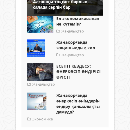
Алғашқы тоқсан: барлық
салада серпін бар
Ел экономикасынан
не күтеміз?
Жаңалықтар
Жаңақорғанда
жаңашылдық көп
Жаңалықтар
ЕСЕПТІ КЕЗДЕСУ:
ӨНЕРКӘСІП ӨНДІРІСІ
ӨРІСТІ
Жаңалықтар
Жаңақорғанда
өнеркәсіп өнімдерін
өндіру қаншалықты
дамуда?
Экономика