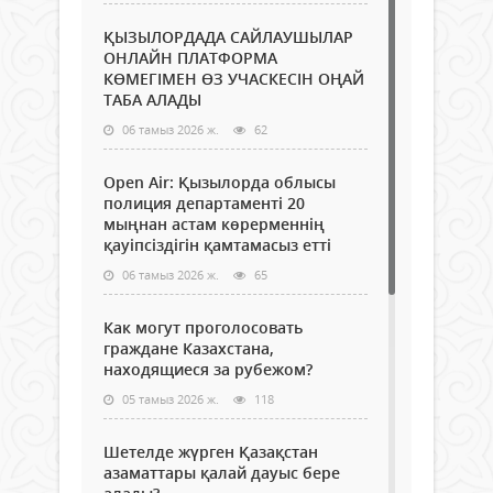
ҚЫЗЫЛОРДАДА САЙЛАУШЫЛАР
ОНЛАЙН ПЛАТФОРМА
КӨМЕГІМЕН ӨЗ УЧАСКЕСІН ОҢАЙ
ТАБА АЛАДЫ
06 тамыз 2026 ж.
62
Open Air: Қызылорда облысы
полиция департаменті 20
мыңнан астам көрерменнің
қауіпсіздігін қамтамасыз етті
06 тамыз 2026 ж.
65
Как могут проголосовать
граждане Казахстана,
находящиеся за рубежом?
05 тамыз 2026 ж.
118
Шетелде жүрген Қазақстан
азаматтары қалай дауыс бере