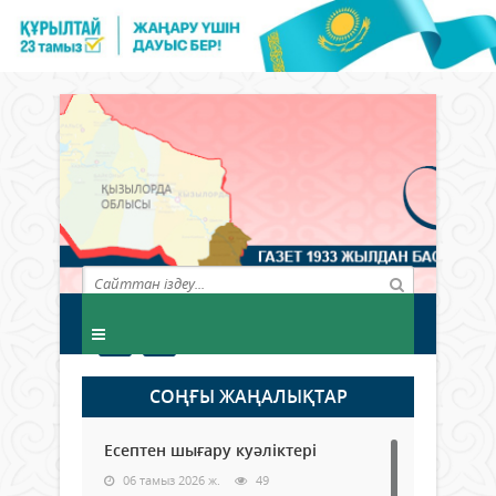
СОҢҒЫ ЖАҢАЛЫҚТАР
Есептен шығару куәліктері
06 тамыз 2026 ж.
49