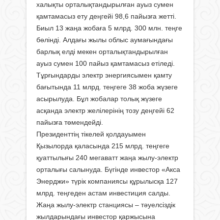
халықты орталықтандырылған ауыз сумен
қамтамасыз ету деңгейі 98,6 пайызға жетті.
Биыл 13 жаңа жобаға 5 млрд. 300 млн. теңге
бөлінді. Алдағы жылы облыс аумағындағы
барлық елді мекен орталықтандырылған
ауыз сумен 100 пайыз қамтамасыз етіледі.
Тұрғындарды электр энергиясымен қамту
бағытында 11 млрд. теңгеге 38 жоба жүзеге
асырылуда. Бұл жобалар толық жүзеге
асқанда электр желілерінің тозу деңгейі 62
пайызға төмендейді.
Президенттің тікелей қолдауымен
Қызылорда қаласында 215 млрд. теңгеге
қуаттылығы 240 мегаватт жаңа жылу-электр
орталығы салынуда. Бүгінде инвестор «Акса
Энерджи» түрік компаниясы құрылысқа 127
млрд. теңгеден астам инвестиция салды.
Жаңа жылу-электр станциясы – тәуелсіздік
жылдарындағы инвестор қаржысына