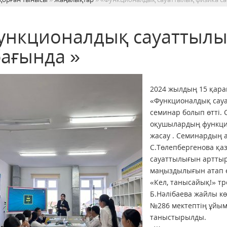
ункционалдық сауаттылы
бағында »
2024 жылдың 15 қара
«Функционалдық сауа
семинар болып өтті.
оқушылардың функци
жасау . Семинардың а
С.Төлепбергенова қа
сауаттылығын арттыр
маңыздылығын атап ө
«Кел, танысайық!» тр
Б.Нәлібаева жайлы кө
№286 мектептің ұйым
таныстырылды.