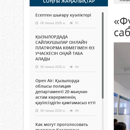
СОҢҒЫ ЖАҢАЛЫҚТАР
Есептен шығару куәліктері
«Ф
06 тамыз 2026 ж.
51
са
ҚЫЗЫЛОРДАДА
САЙЛАУШЫЛАР ОНЛАЙН
ПЛАТФОРМА КӨМЕГІМЕН ӨЗ
УЧАСКЕСІН ОҢАЙ ТАБА
АЛАДЫ
06 тамыз 2026 ж.
64
Open Air: Қызылорда
облысы полиция
департаменті 20 мыңнан
астам көрерменнің
қауіпсіздігін қамтамасыз етті
06 тамыз 2026 ж.
69
Как могут проголосовать
граждане Казахстана,