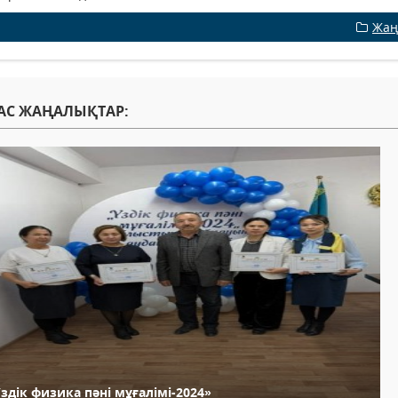
Жаң
АС ЖАҢАЛЫҚТАР:
здік физика пәні мұғалімі-2024»