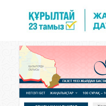
НЕГІЗГІ БЕТ
ЖАҢАЛЫҚТАР
100 СҰРАҚ – 
Жаңа