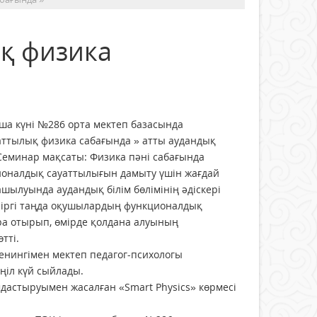
қ физика
ша күні №286 орта мектеп базасында
ттылық физика сабағында » атты аудандық
 Семинар мақсаты: Физика пәні сабағында
оналдық сауаттылығын дамыту үшін жағдай
шылуында аудандық білім бөлімінің әдіскері
зіргі таңда оқушылардың функционалдық
а отырып, өмірде қолдана алуының
тті.
енингімен мектеп педагог-психологы
ңіл күй сыйлады.
дастыруымен жасалған «Smart Physics» көрмесі