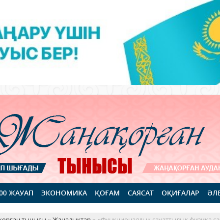
100 ЖАУАП
ЭКОНОМИКА
ҚОҒАМ
САЯСАТ
ОҚИҒАЛАР
ӘЛ
қорған тынысы
»
Жаңалықтар
» «Функционалдық сауаттылық физика са