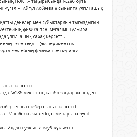
рының ПӘК-і.» тақырыбында №286-орта
ні мұғалімі Айгүл Ақбаева 8 сыныпта үлгілі ашық
«Қатты денелер мен сұйықтардың тығыздығын
ектебінің физика пәні мұғалімі: Гүлмира
а үлгілі ашық сабақ көрсетті.
ненің тепе-теңдігі (эксперименттік
рта мектебінің физика пәні мұғалімі
сынып көрсетті.
а №286 мектептің кәсіби бағдар жөніндегі
өлепбергенова шебер сынып көрсетті.
зат Машбекқызы кесіп, семинарға келуші
нды. Алдағы уақытта клуб жұмысын