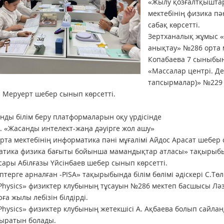
«Жылу қозғалтқышта
мектебінің физика пә
сабақ көрсетті.
Зертханалық жұмыс 
анықтау» №286 орта м
Копабаева 7 сыныбынд
«Массалар центрі. Де
тапсырмалар)» №229 о
 Меруерт шебер сынып көрсетті.
нды білім беру платформаларын оқу үрдісінде
. «Жасанды интелект-жаңа дәуірге жол ашу»
рта мектебінің информатика пәні мұғалімі Айдос Арасат шебер 
тика физика бағыты бойынша мамандықтар атласы» тақырыбынд
ары Абілғазы Үйсінбаев шебер сынып көрсетті.
птерге арналған -PISA» тақырыбында білім бөлімі әдіскері С.Т
Physics» физиктер клубының тұсауын №286 мектеп басшысы Ләз
рға жылы лебізін білдірді.
Physics» физиктер клубының жетекшісі А. Ақбаева болып сайла
ыратын болады.