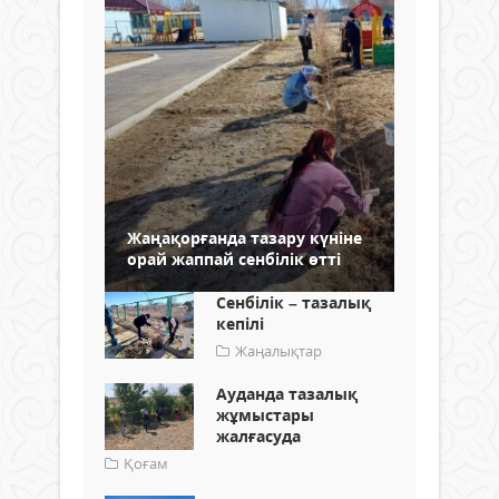
Жаңақорғанда тазару күніне
орай жаппай сенбілік өтті
Сенбілік – тазалық
кепілі
Жаңалықтар
Ауданда тазалық
жұмыстары
жалғасуда
Қоғам