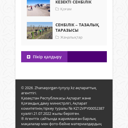
КЕЗЕКТІ СЕНБІЛІК
Қоғам
СЕНБІЛІК – ТАЗАЛЫҚ
ТАРАЗЫСЫ
Жаңалықтар
Пікір қалдыру
© 2026. Zhanaqorgan-tynysy.kz ақпараттық
агенттігі.
Қазақстан Республикасы Ақпарат және
Қоғамдық даму министрлігі, Ақпарат
комитетінің тіркеу туралы № KZ12VPY00052387
куәлігі 21.07.2022 жылы берілген.
® Агенттік сайтында жарияланған барлық
мақалалар мен фото-бейне материалдардың