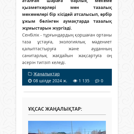
аталған шараға барлық мекеме
қызметкерлері мен тазалық
мекемелері бір кісідей атсалысып, әрбір
ұжым бөлінген аумақтарда тазалық
жұмыстарын жүргізді.
Сенбілік - тұрғындардың қоршаған ортаны
таза ұстауға, экологиялық мәдениет
қалыптастыруға және ауданның
санитарлық жағдайын жақсартуға оң
әсерін тигізіп келеді.
Жаңалықтар
08 шілде 2024 ж.
1 135
0
ҰҚСАС ЖАҢАЛЫҚТАР: