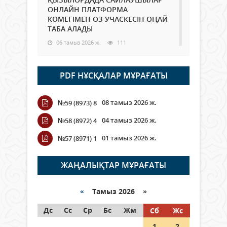
ОНЛАЙН ПЛАТФОРМА
КӨМЕГІМЕН ӨЗ УЧАСКЕСІН ОҢАЙ
ТАБА АЛАДЫ
06 тамыз 2026 ж.
111
Open Air: Қызылорда облысы
PDF НҰСҚАЛАР МҰРАҒАТЫ
полиция департаменті 20
мыңнан астам көрерменнің
қауіпсіздігін қамтамасыз етті
08 тамыз 2026 ж.
№59 (8973) 8
06 тамыз 2026 ж.
141
04 тамыз 2026 ж.
№58 (8972) 4
Wi-Fi ҚАБЫРҒА АРҚЫЛЫ ҚАЛАЙ
01 тамыз 2026 ж.
№57 (8971) 1
ӨТЕДІ?
06 тамыз 2026 ж.
287
ЖАҢАЛЫҚТАР МҰРАҒАТЫ
Как могут проголосовать
граждане Казахстана,
«
Тамыз 2026 »
находящиеся за рубежом?
Дс
Сс
Ср
Бс
Жм
Сб
Жс
05 тамыз 2026 ж.
167
1
2