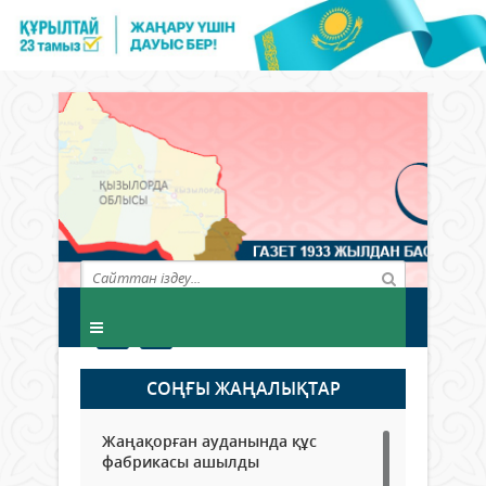
СОҢҒЫ ЖАҢАЛЫҚТАР
Жаңақорған ауданында құс
фабрикасы ашылды