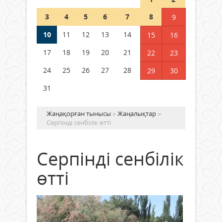
Шетелде жүрген Қазақстан
3
4
5
6
7
8
9
азаматтары қалай дауыс бере
алады?
10
11
12
13
14
15
16
05 тамыз 2026 ж.
178
17
18
19
20
21
22
23
24
25
26
27
28
29
30
31
Жаңақорған тынысы
»
Жаңалықтар
»
Серпінді сенбiлiк өтті
Серпінді сенбiлiк
өтті