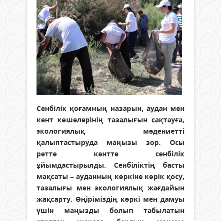
Сенбілік қоғамның назарын, аудан мен
кент көшелерінің тазалығын сақтауға,
экологиялық мәдениетті
қалыптастыруда маңызы зор. Осы
ретте кентте сенбілік
ұйымдастырылды. Сенбіліктің басты
мақсаты – ауданның көркіне көрік қосу,
тазалығы мен экологиялық жағдайын
жақсарту. Өңірімiздiң көркі мен дамуы
үшін маңызды болып табылатын