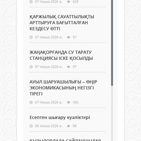
07 тамыз 2026 ж.
629
ҚАРЖЫЛЫҚ САУАТТЫЛЫҚТЫ
АРТТЫРУҒА БАҒЫТТАЛҒАН
КЕЗДЕСУ ӨТТІ
07 тамыз 2026 ж.
97
ЖАҢАҚОРҒАНДА СУ ТАРАТУ
СТАНЦИЯСЫ ІСКЕ ҚОСЫЛДЫ
07 тамыз 2026 ж.
97
АУЫЛ ШАРУАШЫЛЫҒЫ – ӨҢІР
ЭКОНОМИКАСЫНЫҢ НЕГІЗГІ
ТІРЕГІ
07 тамыз 2026 ж.
590
Есептен шығару куәліктері
06 тамыз 2026 ж.
98
ҚЫЗЫЛОРДАДА САЙЛАУШЫЛАР