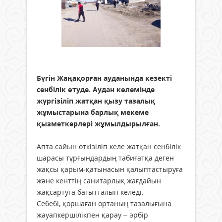
Бүгін Жаңақорған ауданында кезекті
сенбілік өтуде. Аудан көлемінде
жүргізіліп жатқан қызу тазалық
жұмыстарына барлық мекеме
қызметкерлері жұмылдырылған.
Апта сайын өткізіліп келе жатқан сенбілік
шарасы тұрғындардың табиғатқа деген
жақсы қарым-қатынасын қалыптастыруға
және кенттің санитарлық жағдайын
жақсартуға бағытталып келеді.
Себебі, қоршаған ортаның тазалығына
жауапкершілікпен қарау – әрбір