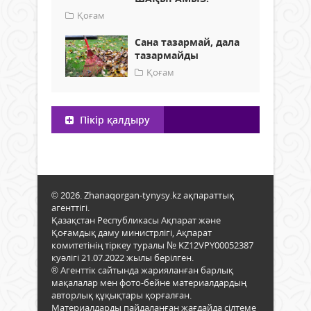
Қоғам
Сана тазармай, дала
тазармайды
Қоғам
Пікір қалдыру
© 2026. Zhanaqorgan-tynysy.kz ақпараттық
агенттігі.
Қазақстан Республикасы Ақпарат және
Қоғамдық даму министрлігі, Ақпарат
комитетінің тіркеу туралы № KZ12VPY00052387
куәлігі 21.07.2022 жылы берілген.
® Агенттік сайтында жарияланған барлық
мақалалар мен фото-бейне материалдардың
авторлық құқықтары қорғалған.
Материалдарды пайдаланған жағдайда сілтеме