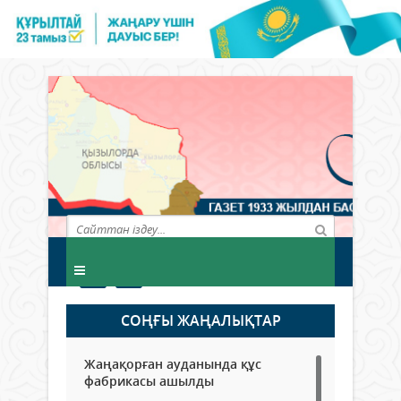
СОҢҒЫ ЖАҢАЛЫҚТАР
Жаңақорған ауданында құс
фабрикасы ашылды