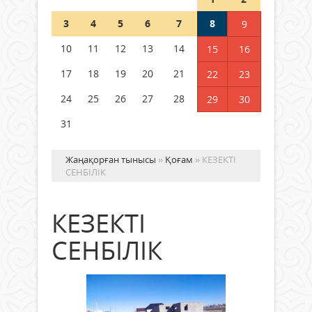
Шетелде жүрген Қазақстан
3
4
5
6
7
8
9
азаматтары қалай дауыс бере
алады?
10
11
12
13
14
15
16
05 тамыз 2026 ж.
153
17
18
19
20
21
22
23
24
25
26
27
28
29
30
31
Жаңақорған тынысы
»
Қоғам
» КЕЗЕКТІ
СЕНБІЛІК
КЕЗЕКТІ
СЕНБІЛІК