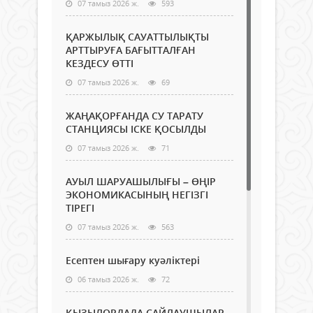
07 тамыз 2026 ж.
593
ҚАРЖЫЛЫҚ САУАТТЫЛЫҚТЫ
АРТТЫРУҒА БАҒЫТТАЛҒАН
КЕЗДЕСУ ӨТТІ
07 тамыз 2026 ж.
69
ЖАҢАҚОРҒАНДА СУ ТАРАТУ
СТАНЦИЯСЫ ІСКЕ ҚОСЫЛДЫ
07 тамыз 2026 ж.
71
АУЫЛ ШАРУАШЫЛЫҒЫ – ӨҢІР
ЭКОНОМИКАСЫНЫҢ НЕГІЗГІ
ТІРЕГІ
07 тамыз 2026 ж.
563
Есептен шығару куәліктері
06 тамыз 2026 ж.
72
ҚЫЗЫЛОРДАДА САЙЛАУШЫЛАР