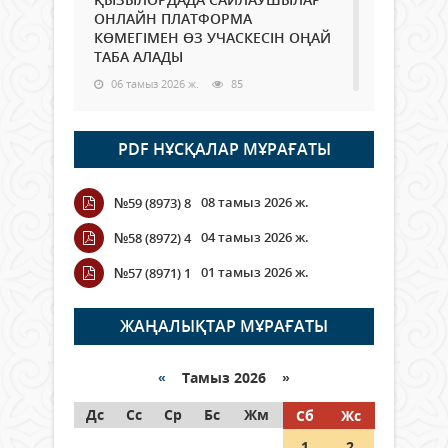
ОНЛАЙН ПЛАТФОРМА
КӨМЕГІМЕН ӨЗ УЧАСКЕСІН ОҢАЙ
ТАБА АЛАДЫ
06 тамыз 2026 ж.
85
Open Air: Қызылорда облысы
PDF НҰСҚАЛАР МҰРАҒАТЫ
полиция департаменті 20
мыңнан астам көрерменнің
қауіпсіздігін қамтамасыз етті
08 тамыз 2026 ж.
№59 (8973) 8
06 тамыз 2026 ж.
95
04 тамыз 2026 ж.
№58 (8972) 4
Wi-Fi ҚАБЫРҒА АРҚЫЛЫ ҚАЛАЙ
01 тамыз 2026 ж.
№57 (8971) 1
ӨТЕДІ?
06 тамыз 2026 ж.
263
ЖАҢАЛЫҚТАР МҰРАҒАТЫ
Как могут проголосовать
граждане Казахстана,
«
Тамыз 2026 »
находящиеся за рубежом?
Дс
Сс
Ср
Бс
Жм
Сб
Жс
05 тамыз 2026 ж.
144
1
2