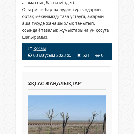
азаматтың басты міндеті.
Осы ретте барша аудан тұрғындарын
ортақ мекенімізді таза ұстауға, ажарын
аша түсуде жанашырлық танытып,
осындай тазалық жұмыстарына үн қосуға
шақырамыз.
Қоғам
03 маусым 2023 ж.
521
0
ҰҚСАС ЖАҢАЛЫҚТАР: