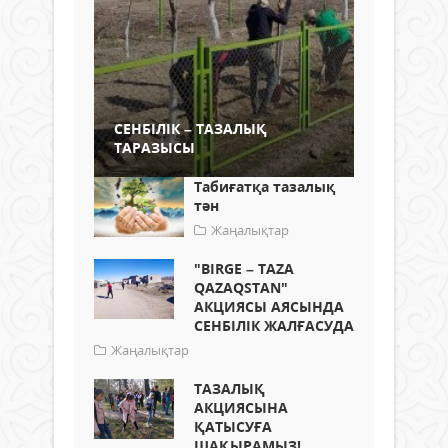
СЕНБІЛІК – ТАЗАЛЫҚ
ТАРАЗЫСЫ
Табиғатқа тазалық
тән
Жаңалықтар
"BIRGE – TAZA
QAZAQSTAN"
АКЦИЯСЫ АЯСЫНДА
СЕНБІЛІК ЖАЛҒАСУДА
Жаңалықтар
ТАЗАЛЫҚ
АКЦИЯСЫНА
ҚАТЫСУҒА
ШАҚЫРАМЫЗ!