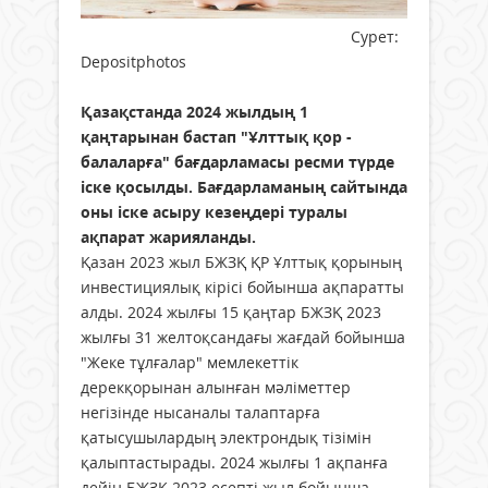
Сурет:
Depositphotos
Қазақстанда 2024 жылдың 1
қаңтарынан бастап "Ұлттық қор -
балаларға" бағдарламасы ресми түрде
іске қосылды. Бағдарламаның сайтында
оны іске асыру кезеңдері туралы
ақпарат жарияланды.
Қазан 2023 жыл БЖЗҚ ҚР Ұлттық қорының
инвестициялық кірісі бойынша ақпаратты
алды. 2024 жылғы 15 қаңтар БЖЗҚ 2023
жылғы 31 желтоқсандағы жағдай бойынша
"Жеке тұлғалар" мемлекеттік
дерекқорынан алынған мәліметтер
негізінде нысаналы талаптарға
қатысушылардың электрондық тізімін
қалыптастырады. 2024 жылғы 1 ақпанға
дейін БЖЗҚ 2023 есепті жыл бойынша