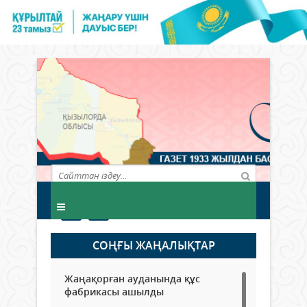
СОҢҒЫ ЖАҢАЛЫҚТАР
Жаңақорған ауданында құс
фабрикасы ашылды