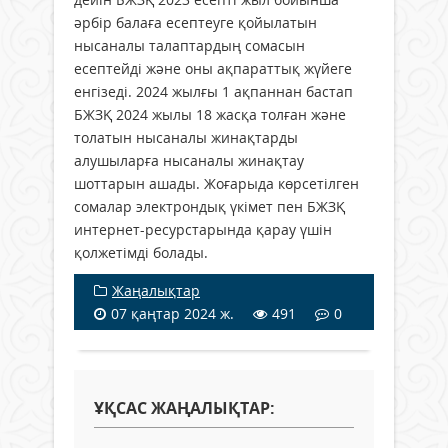
әрбір балаға есептеуге қойылатын
нысаналы талаптардың сомасын
есептейді және оны ақпараттық жүйеге
енгізеді. 2024 жылғы 1 ақпаннан бастап
БЖЗҚ 2024 жылы 18 жасқа толған және
толатын нысаналы жинақтарды
алушыларға нысаналы жинақтау
шоттарын ашады. Жоғарыда көрсетілген
сомалар электрондық үкімет пен БЖЗҚ
интернет-ресурстарында қарау үшін
қолжетімді болады.
Жаңалықтар
07 қаңтар 2024 ж.
491
0
ҰҚСАС ЖАҢАЛЫҚТАР: