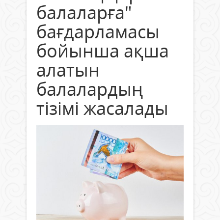
балаларға"
бағдарламасы
бойынша ақша
алатын
балалардың
тізімі жасалады