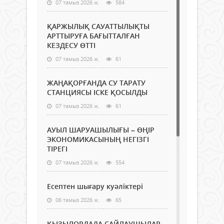
07 тамыз 2026 ж.
584
ҚАРЖЫЛЫҚ САУАТТЫЛЫҚТЫ
АРТТЫРУҒА БАҒЫТТАЛҒАН
КЕЗДЕСУ ӨТТІ
07 тамыз 2026 ж.
61
ЖАҢАҚОРҒАНДА СУ ТАРАТУ
СТАНЦИЯСЫ ІСКЕ ҚОСЫЛДЫ
07 тамыз 2026 ж.
61
АУЫЛ ШАРУАШЫЛЫҒЫ – ӨҢІР
ЭКОНОМИКАСЫНЫҢ НЕГІЗГІ
ТІРЕГІ
07 тамыз 2026 ж.
554
Есептен шығару куәліктері
06 тамыз 2026 ж.
65
ҚЫЗЫЛОРДАДА САЙЛАУШЫЛАР