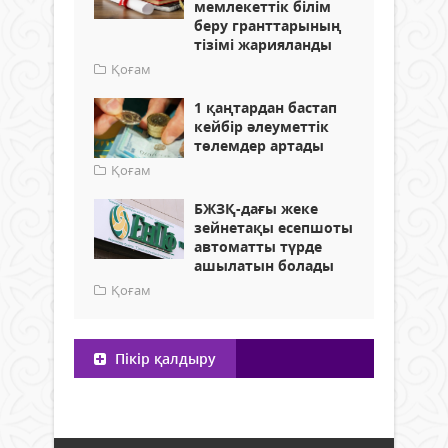
мемлекеттік білім
беру гранттарының
тізімі жарияланды
Қоғам
1 қаңтардан бастап
кейбір әлеуметтік
төлемдер артады
Қоғам
БЖЗҚ-дағы жеке
зейнетақы есепшоты
автоматты түрде
ашылатын болады
Қоғам
Пікір қалдыру