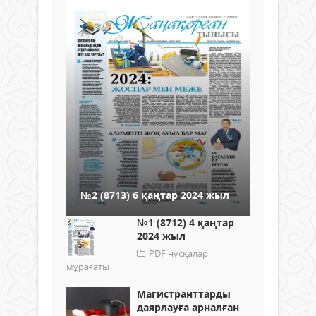
№2 (8713) 6 қаңтар 2024 жыл
№1 (8712) 4 қаңтар
2024 жыл
PDF нұсқалар
мұрағаты
Магистранттарды
даярлауға арналған