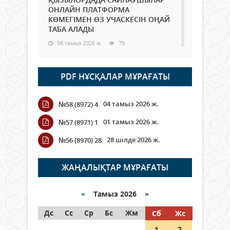
ОНЛАЙН ПЛАТФОРМА
КӨМЕГІМЕН ӨЗ УЧАСКЕСІН ОҢАЙ
ТАБА АЛАДЫ
06 тамыз 2026 ж.
79
Open Air: Қызылорда облысы
PDF НҰСҚАЛАР МҰРАҒАТЫ
полиция департаменті 20
мыңнан астам көрерменнің
қауіпсіздігін қамтамасыз етті
04 тамыз 2026 ж.
№58 (8972) 4
06 тамыз 2026 ж.
85
01 тамыз 2026 ж.
№57 (8971) 1
Wi-Fi ҚАБЫРҒА АРҚЫЛЫ ҚАЛАЙ
28 шілде 2026 ж.
№56 (8970) 28
ӨТЕДІ?
06 тамыз 2026 ж.
256
ЖАҢАЛЫҚТАР МҰРАҒАТЫ
Как могут проголосовать
граждане Казахстана,
«
Тамыз 2026 »
находящиеся за рубежом?
Дс
Сс
Ср
Бс
Жм
Сб
Жс
05 тамыз 2026 ж.
137
1
2