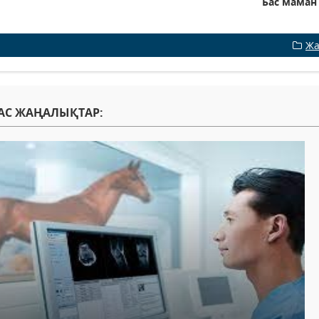
Бас маман 
Жа
АС ЖАҢАЛЫҚТАР: