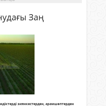
нудағы Заң
iмдiктердi зиянкестерден, арамшөптерден