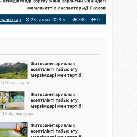
- өсімдіктерді қорғау және карантин жөніндегі
мемлекеттік инспекторыД.Скаков
ңалықтар
23 тамыз 2023 ж.
330
0
Фитосанитариялық
есептілікті табыс ету
мерзімдері мен тәртібі
Жаңалықтар
Фитосанитариялық
есептілікті табыс ету
мерзімдері мен тәртібі
Хабарландыру
Фитосанитариялық
есептілікті табыс ету
мерзімдері мен тәртібі