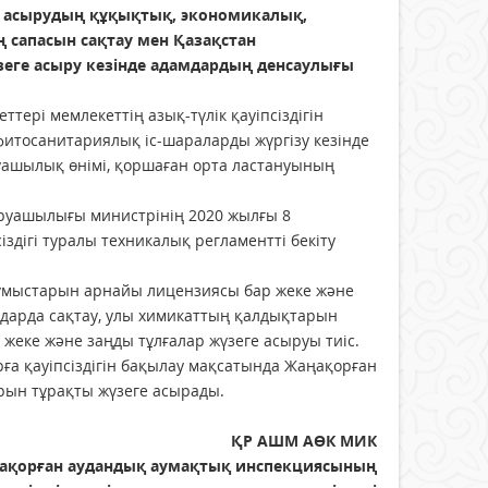
ге асырудың құқықтық, экономикалық,
 сапасын сақтау мен Қазақстан
еге асыру кезiнде адамдардың денсаулығы
терi мемлекеттің азық-түлiк қауiпсiздiгiн
фитосанитариялық iс-шараларды жүргiзу кезiнде
уашылық өнiмi, қоршаған орта ластануының
руашылығы министрінің 2020 жылғы 8
здігі туралы техникалық регламентті бекіту
ұмыстарын арнайы лицензиясы бар жеке және
ындарда сақтау, улы химикаттың қалдықтарын
жеке және заңды тұлғалар жүзеге асыруы тиіс.
а қауіпсіздігін бақылау мақсатында Жаңақорған
ын тұрақты жүзеге асырады.
ҚР АШМ АӨК МИК
ақорған аудандық аумақтық инспекциясының