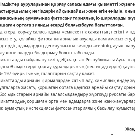
сiмдiктер ауруларынан қорғау саласындағы қызметтi жүзе
стырушылық негiздерiн айқындайды және егiн өнiмiн, оның
ликасының аумағында фитосанитариялық iс-шараларды жүз
ршаған ортаға зиянды әсердi болғызбауға бағытталған.
тердi қорғау саласындағы мемлекеттiк саясаттың негiзгi мiндет
сыз ету, қолайлы фитосанитариялық ахуалды қамтамасыз ету, 
дтердiң адамдардың денсаулығына зиянды әсерiнiң, ауыл шар
лу және оларды болдырмау болып табылады.
икаттарды пайдалану кезіндеҚазақстан Республикасы Ауыл ша
ағы Өсімдіктерді қорғау құралдарының (пестицидтердің) қауіпсі
 197 бұйрығының талаптарын сақтау қажет.
икаттарды арнайы фирмалардан сатып алу, химиялық өңдеу ж
ұлғаларға жасату, қоршаған ортаға қауіпсіз арнайы сақтау ор
бос ыдыстарын арнайы залалсыздандыру жүргізуді рұқсаты бар 
икаттардың қоршаған орта мен адамдарға және жан-жануарларғ
қ аумақтық инспекциясы фитосанитариялық бақылау жұмыстар
Жаң