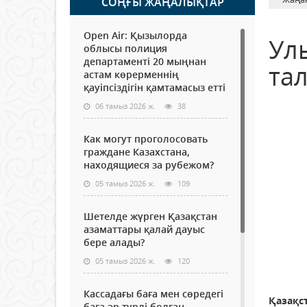
СОҢҒЫ ЖАҢАЛЫҚТАР
Open Air: Қызылорда
Ул
облысы полиция
департаменті 20 мыңнан
та
астам көрерменнің
қауіпсіздігін қамтамасыз етті
06 тамыз 2026 ж.
38
Как могут проголосовать
граждане Казахстана,
находящиеся за рубежом?
05 тамыз 2026 ж.
109
Шетелде жүрген Қазақстан
азаматтары қалай дауыс
бере алады?
05 тамыз 2026 ж.
120
Кассадағы баға мен сөредегі
Қазақс
баға әр түрлі болған