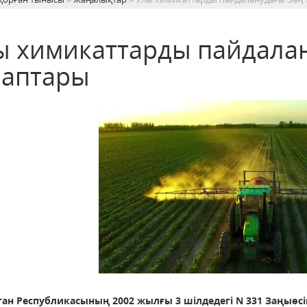
ы химикаттарды пайдала
лаптары
тан Республикасының 2002 жылғы 3 шілдедегі N 331 Заңыөс