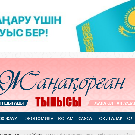
100 ЖАУАП
ЭКОНОМИКА
ҚОҒАМ
САЯСАТ
ОҚИҒАЛАР
ӘЛ
қорған тынысы
»
Жаңалықтар
» Улы химикаттарды пайдаланудағы Заң 