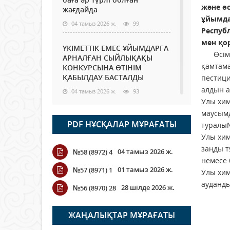
және ө
жағдайда
ұйымда
04 тамыз 2026 ж.
99
Респуб
мен қо
ҮКІМЕТТІК ЕМЕС ҰЙЫМДАРҒА
Өсiмдiк
АРНАЛҒАН СЫЙЛЫҚАҚЫ
қамтама
КОНКУРСЫНА ӨТІНІМ
ҚАБЫЛДАУ БАСТАЛДЫ
пестици
алдын а
04 тамыз 2026 ж.
93
Улы хим
маусымд
Қазақстанда ЖЭК электр
PDF НҰСҚАЛАР МҰРАҒАТЫ
туралы№
энергиясын өндіру бойынша
көрсеткіш асыра орындалды
Улы хим
заңды т
04 тамыз 2026 ж.
99
04 тамыз 2026 ж.
№58 (8972) 4
немесе 
01 тамыз 2026 ж.
№57 (8971) 1
Улы хим
ҚҰРҚЫЛТАЙДЫҢ ҰЯСЫ КИЕЛІ
МЕ?
ауданды
28 шілде 2026 ж.
№56 (8970) 28
04 тамыз 2026 ж.
91
ЖАҢАЛЫҚТАР МҰРАҒАТЫ
Германия аптап ыстыққа