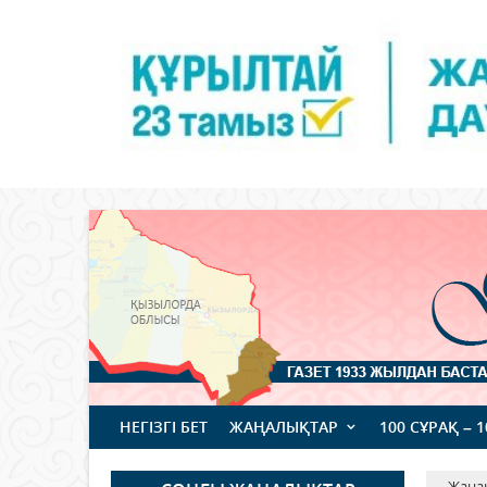
НЕГІЗГІ БЕТ
ЖАҢАЛЫҚТАР
100 СҰРАҚ – 
Жаңа