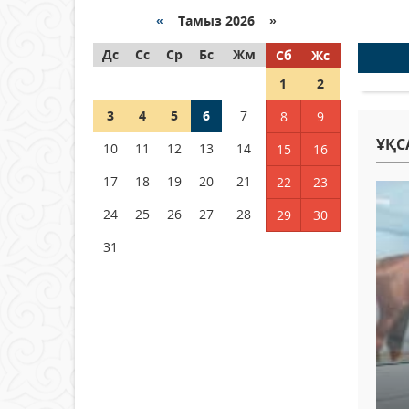
байланысты суды үнемдей
бастады
«
Тамыз 2026 »
04 тамыз 2026 ж.
84
Дс
Сс
Ср
Бс
Жм
Сб
Жс
1
2
Молдовада су мен электр
энергиясын үнемдеу режимі
3
4
5
6
7
8
9
енгізілді
ҰҚС
10
11
12
13
14
15
16
04 тамыз 2026 ж.
98
17
18
19
20
21
22
23
РУСЛАН РҮСТЕМҰЛЫ ОБЛЫС
ӘКІМІНІҢ КЕҢЕСШІСІ БОЛЫП
24
25
26
27
28
29
30
ТАҒАЙЫНДАЛДЫ
31
04 тамыз 2026 ж.
100