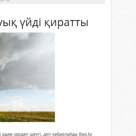
уық үйді қиратты
і адам зардап шекті, деп хабарлайды Baq.kz