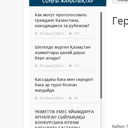
СОҢҒЫ ЖАҢАЛЫҚТАР
Как могут проголосовать
Ге
граждане Казахстана,
находящиеся за рубежом?
05 тамыз 2026 ж.
104
Шетелде жүрген Қазақстан
азаматтары қалай дауыс
бере алады?
05 тамыз 2026 ж.
115
Кассадағы баға мен сөредегі
баға әр түрлі болған
жағдайда
04 тамыз 2026 ж.
96
ҮКІМЕТТІК ЕМЕС ҰЙЫМДАРҒА
АРНАЛҒАН СЫЙЛЫҚАҚЫ
КОНКУРСЫНА ӨТІНІМ
Құйын 1
ҚАБЫЛДАУ БАСТАЛДЫ