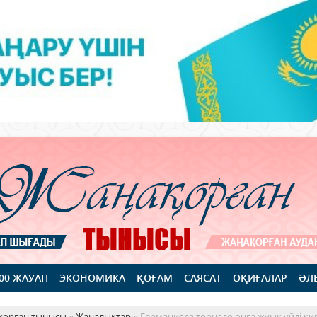
100 ЖАУАП
ЭКОНОМИКА
ҚОҒАМ
САЯСАТ
ОҚИҒАЛАР
ӘЛ
қорған тынысы
»
Жаңалықтар
» Германияда торнадо онға жуық үйді қи