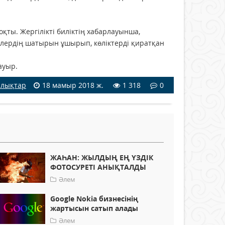
қты. Жергілікті биліктің хабарлауынша,
йлердің шатырын ұшырып, көліктерді қиратқан
ауыр.
лықтар
18 мамыр 2018 ж.
1 318
0
ЖАҺАН: ЖЫЛДЫҢ ЕҢ ҮЗДІК
ФОТОСУРЕТІ АНЫҚТАЛДЫ
Әлем
Google Nokia бизнесінің
жартысын сатып алады
Әлем