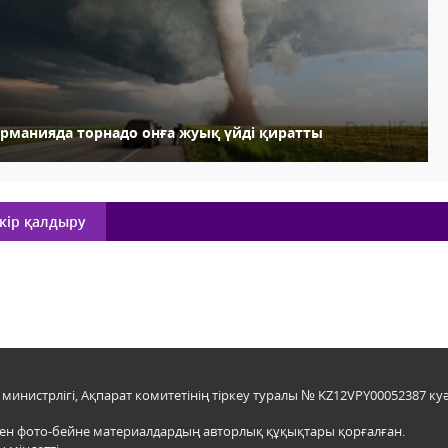
ерманияда торнадо онға жуық үйді қиратты
кір қалдыру
инистрлігі, Ақпарат комитетінің тіркеу туралы № KZ12VPY00052387 куә
мен фото-бейне материалдардың авторлық құқықтары қорғалған.