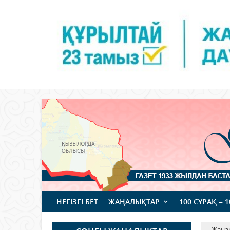
НЕГІЗГІ БЕТ
ЖАҢАЛЫҚТАР
100 СҰРАҚ – 
Жаңа