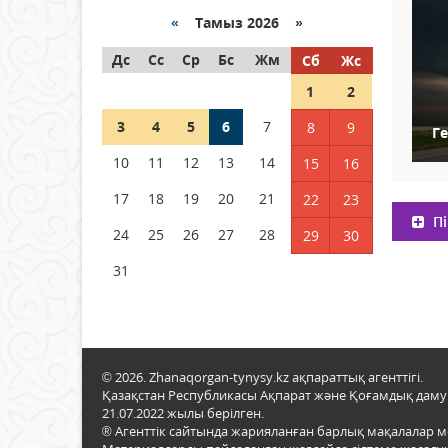
04 тамыз 2026 ж.
93
«
Тамыз 2026 »
Дс
РУСЛАН РҮСТЕМҰЛЫ ОБЛЫС
Сс
Ср
Бс
Жм
Сб
Жс
ӘКІМІНІҢ КЕҢЕСШІСІ БОЛЫП
1
2
ТАҒАЙЫНДАЛДЫ
3
04 тамыз 2026 ж.
4
5
6
96
7
8
9
Г
10
11
12
13
14
15
16
Қысқы демалыс 14 күн:
2026–2027 оқу жылына
17
18
19
20
21
22
23
арналған каникул кестесі
Пі
бекітілді
24
25
26
27
28
29
30
04 тамыз 2026 ж.
123
31
© 2026. Zhanaqorgan-tynysy.kz ақпараттық агенттігі.
Қазақстан Республикасы Ақпарат және Қоғамдық даму м
21.07.2022 жылы берілген.
® Агенттік сайтында жарияланған барлық мақалалар 