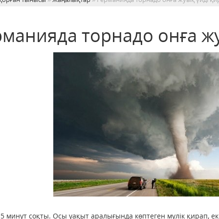
рманияда торнадо онға ж
5 минут соқты. Осы уақыт аралығында көптеген мүлік қирап, ек