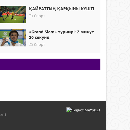
ҚАЙРАТТЫҢ ҚАРҚЫНЫ КҮШТІ
Спорт
«Grand Slam» турнирі: 2 минут
20 секунд
Спорт
лігі