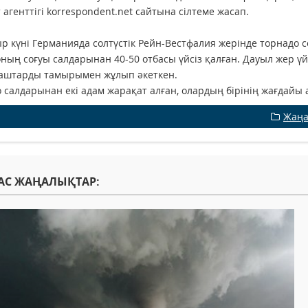
 агенттігі korrespondent.net сайтына сілтеме жасап.
р күні Германияда солтүстік Рейн-Вестфалия жерінде торнадо со
ның соғуы салдарынан 40-50 отбасы үйсіз қалған. Дауыл жер ү
ғаштарды тамырымен жұлып әкеткен.
 салдарынан екі адам жарақат алған, олардың бірінің жағдайы 
Жаңа
АС ЖАҢАЛЫҚТАР: