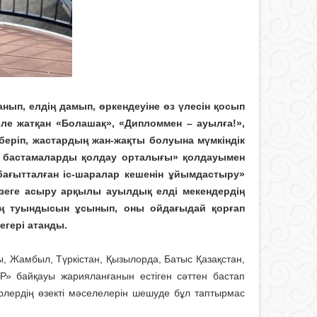
нып, елдің дамып, өркендеуіне өз үлесін қосып
келе жатқан «Болашақ», «Дипломмен – ауылға!»,
беріп, жастардың жан-жақты болуына мүмкіндік
қ бастамаларды қолдау орталығы» қолдауымен
 бағытталған іс-шаралар кешенін ұйымдастыру»
зеге асыру арқылы ауылдық елді мекендердің
ың туындысын ұсынып, оны ойдағыдай қорғап
егері атанды.
, Жамбыл, Түркістан, Қызылорда, Батыс Қазақстан,
 байқауы жарияланғанын естіген сәттен бастап
рлердің өзекті мәселелерін шешуде бұл таптырмас