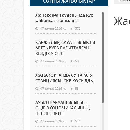
СОҢҒЫ ЖАҢАЛЫҚТАР
Жаңақорған ауданында құс
Жа
фабрикасы ашылды
07 тамыз 2026 ж.
578
ҚАРЖЫЛЫҚ САУАТТЫЛЫҚТЫ
АРТТЫРУҒА БАҒЫТТАЛҒАН
КЕЗДЕСУ ӨТТІ
07 тамыз 2026 ж.
53
ЖАҢАҚОРҒАНДА СУ ТАРАТУ
СТАНЦИЯСЫ ІСКЕ ҚОСЫЛДЫ
07 тамыз 2026 ж.
53
АУЫЛ ШАРУАШЫЛЫҒЫ –
ӨҢІР ЭКОНОМИКАСЫНЫҢ
НЕГІЗГІ ТІРЕГІ
07 тамыз 2026 ж.
546