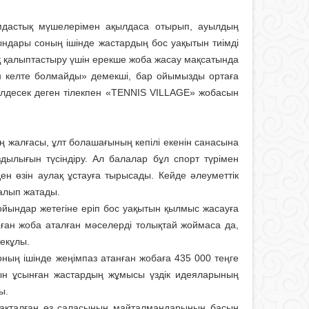
амдастық мүшелерімен ақылдаса отырып, ауылдың
ындары соның ішінде жастардың бос уақытын тиімді
ақ қалыптастыру үшін ерекше жоба жасау мақсатында
н келте болмайды» демекші, бар ойымызды ортаға
лдесек деген тілекпен «TENNIS VILLAGE» жобасын
ң жалғасы, ұлт болашағының кепілі екенін санасына
дылығын түсіндіру. Ал балалар бұл спорт түрімен
н өзін аулақ ұстауға тырысады. Кейде әлеуметтік
қалып жатады.
 ойындар жетегіне еріп бос уақытын қылмыс жасауға
саған жоба аталған мәселерді толықтай жоймаса да,
екұлы.
оның ішінде жеңімпаз атанған жобаға 435 000 теңге
н ұсынған жастардың жұмы­сы үздік идеяларының
ы.
асақталған өз саласының майталмандарының басын