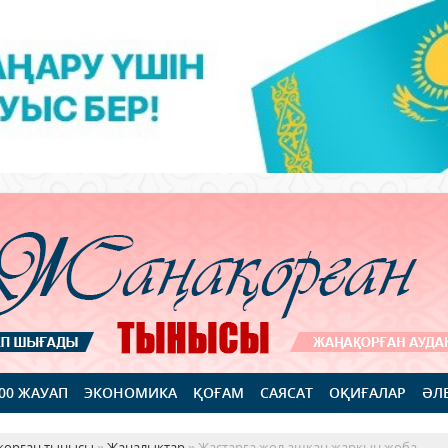
100 ЖАУАП
ЭКОНОМИКА
ҚОҒАМ
САЯСАТ
ОҚИҒАЛАР
ӘЛ
қорған тынысы
»
Жаңалықтар
» Жастарға жол ашқан жарқын жоба