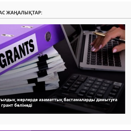
АС ЖАҢАЛЫҚТАР:
уылдық жерлерде азаматтық бастамаларды дамытуға
 грант бөлінеді