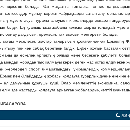
ске кірісетін болады. Өзі мақсатты топтарға теннис дағдылары
пен келіссөздер жүргізу, керекті жабдықтарды са­тып алу, орнала
ның жүзеге асуы туралы әлеуметтік желілерде ақпа­раттандыру
ын білдік. Ең қуаныштысы жобаны келісім шарты толықтай жүзеге 
нис ойнау дағдысын, ережесін, тактикасын меңгеретін болады.
, қоғам мәселесін, жас­тар тақырыбын қозғағаннан-ақ Ермектің 
ықтыру пәнінен сабақ береті­нін білдік. Еңбек жолын бастаған сәт
рма­ны да өскелең ұрпақтың білімді және бәсекеге қабілетті бол
а мұндай жобадан тыс қалмауы керек деген жас ұстаз елдімекен жас
кей жерлердегі спорт ғимаратындағы үйірмелердің ком­мерцияла
 Ермек пен Әлайдардың жобасы қолдауға тұрарлық дүние екеніне е
– ел дамуының құ­рау­шы күші. Олар мемлекеттің эко­номика, саяса
 елімізде жастарды қолдау­ға арналған жобалардың көптігі қуантад
БИБАСАРОВА
Жаң