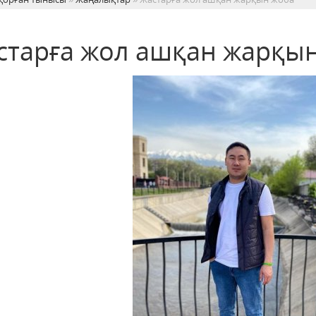
старға жол ашқан жарқы