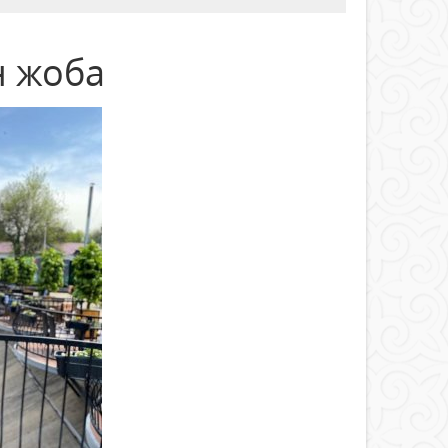
н жоба