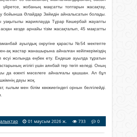
н үйрет­се, жобаның мақсатты топтарын жасақтау,
стыру бойынша Әлайдар Зәйидін айналысатын болады.
ды уақытылы жария­лауда Тұрар Көшербай жауапты
асқан кезде арнайы тізім жасақталып, 45 мақсатты
Жаманбай ауылдық ок­ругіне қарасты №54 мектепте
тен-ақ жастар жанашырына ай­налған кейіпкеріміздің
ып өсуі жолында еңбек ету. Ендеше ауылда тұратын
тарының игілігі үшін аянбай тер төгіп келеді. Оның
нуы да өзекті мәселеге айналғалы қашшан. Ал бұл
шкімнің дауы жоқ.
т, ғылым мен білім көкжиегіндегі орнын белгілейді.
ы.
алықтар
01 маусым 2026 ж.
733
0