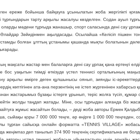
нген ереже бойынша байқауға ұсынылатын жоба жергілікті қоғ
і тұрғындарын тарту арқылы жасалуы көзделген. Содан ауыл тұрғ
е, оларды мәдени тұрғыда жанашыр, спорт саласында дені сау ұрп
і Әлайдар Зәйидінмен ақылдасады. Осылайша «Келісіп пішкен то
ұстамды болған ұлттың ұстанымы қашанда мықты болатынын дәле
ығарады.
ың мақсаты жастар мен балаларға дені сау ұрпақ қана ертеңгі елді
е бос уақытын тиімді өткізуде үстел теннисі орталығының маңыз
ну арқылы өмірге деген құлшынысы оянып, зиянды іс-әрекеттерде
рдің көптігінен ата-ана перзентінің не істеп жүргенінен хабарсыз 
нан жастарымыз бұза­қы істерге ұрынып, теріс жолға түсіп, құмар
ейтін жолды таңдап жа­тады. Міне, осы тұрғыдан алған­да біз жа
зайтуға жұмыс жасайтын болады, – деді жоба авторы Ермек Қалдыб
а, сыйақы қоры 7 000 000 теңге, әр өңірге 1 000 000 теңгеден, с
лы тұрған сайысқа онлайн форматта «TENNIS VILLAGE» жо­басы
да жеңімпаз деп танылып 374 900 теңгенің сертификатына ие болд
ба авторы үстел тенни­сі жобасын ұйымдастыру үшін арнайы ж