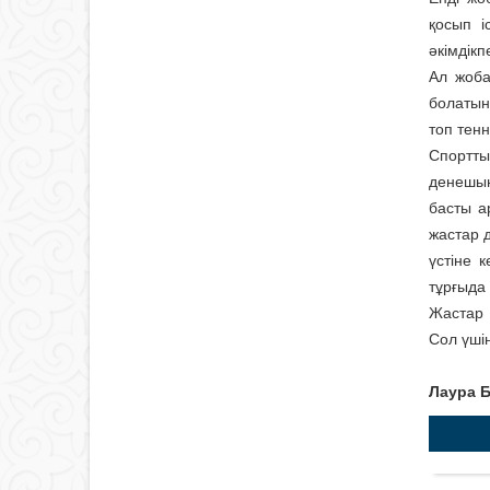
қосып і
әкімдік
Ал жоба
болатын
топ тен
Спортты
дене­шын
басты а
жастар д
үстіне 
тұрғыда
Жастар 
Сол үшін
Лаура 