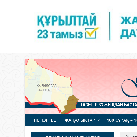
НЕГІЗГІ БЕТ
ЖАҢАЛЫҚТАР
100 СҰРАҚ – 
Жаңа