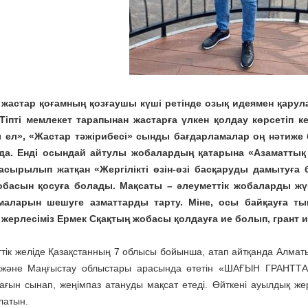
 жастар қоғамның қозғаушы күші ретінде озық идеямен қарула
 Тіпті мемлекет тарапынан жастарға үлкен қолдау көрсетіп 
 ел», «Жастар тәжірибесі» сынды бағдарламалар оң нәтиже 
да. Енді осындай айтулы жобалардың қатарына «Азаматты
 асырылып жатқан «Жергілікті өзін-өзі басқаруды дамытуға
обасын қосуға болады. Мақсаты – әлеуметтік жобаларды жү
маларын шешуге азматтарды тарту. Міне, осы байқауға т
жерлесіміз Ермек Сқақтың жобасы қолдауға ие болып, грант и
тік желіде Қазақстанның 7 облысы бойынша, атап айтқанда Алматы
және Маңғыстау облыстары арасында өтетін «ШАҒЫН ГРАНТТАР»
ағын сынап, жеңімпаз атануды мақсат етеді. Өйткені ауылдық же
латын.