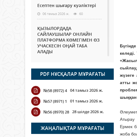
Есептен шығару куәліктері
06 тамыз 2026 ж.
60
ҚЫЗЫЛОРДАДА
САЙЛАУШЫЛАР ОНЛАЙН
ПЛАТФОРМА КӨМЕГІМЕН ӨЗ
УЧАСКЕСІН ОҢАЙ ТАБА
Бүгінде
АЛАДЫ
келеді.
06 тамыз 2026 ж.
75
«Жасыл
сыйлау
PDF НҰСҚАЛАР МҰРАҒАТЫ
Open Air: Қызылорда
жүзеге
облысы полиция
атты ж
департаменті 20 мыңнан
04 тамыз 2026 ж.
пробле
№58 (8972) 4
астам көрерменнің
қауіпсіздігін қамтамасыз етті
шыққан 
01 тамыз 2026 ж.
№57 (8971) 1
06 тамыз 2026 ж.
83
28 шілде 2026 ж.
№56 (8970) 28
Әлеумет
Атырау 
Wi-Fi ҚАБЫРҒА АРҚЫЛЫ
ҚАЛАЙ ӨТЕДІ?
Ермек б
ЖАҢАЛЫҚТАР МҰРАҒАТЫ
жоба бо
06 тамыз 2026 ж.
253