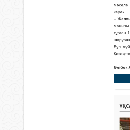
мәселе 
керек.
– Жалпы
маңызы 
тұрған 
шаруашы
Бұл жүй
Қазақста
Әлібек
ҰҚС