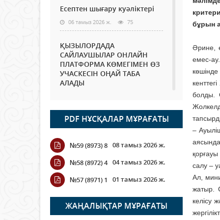
мәлімде
Есептен шығару куәліктері
критери
06 тамыз 2026 ж.
75
бұрын а
ҚЫЗЫЛОРДАДА
Әрине, 
САЙЛАУШЫЛАР ОНЛАЙН
емес-ау
ПЛАТФОРМА КӨМЕГІМЕН ӨЗ
көшінде
УЧАСКЕСІН ОҢАЙ ТАБА
АЛАДЫ
кенттег
болды. 
06 тамыз 2026 ж.
89
Жолкелд
PDF НҰСҚАЛАР МҰРАҒАТЫ
тапсырд
Open Air: Қызылорда
облысы полиция
– Ауылі
департаменті 20 мыңнан
аясында
08 тамыз 2026 ж.
№59 (8973) 8
астам көрерменнің
қорғауы
қауіпсіздігін қамтамасыз етті
04 тамыз 2026 ж.
№58 (8972) 4
салу – у
06 тамыз 2026 ж.
100
Ал, мин
01 тамыз 2026 ж.
№57 (8971) 1
жатыр. 
Wi-Fi ҚАБЫРҒА АРҚЫЛЫ
келісу ж
ҚАЛАЙ ӨТЕДІ?
ЖАҢАЛЫҚТАР МҰРАҒАТЫ
жергілі
06 тамыз 2026 ж.
266