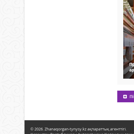
П
а
Пі
© 2026. Zhanaqorgan-tynysy.kz ақпараттық агенттігі.