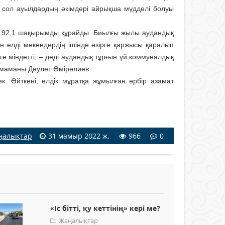
 сол ауылдардың әкімдері айрықша мүдделі болуы
 192,1 шақырымды құрайды. Биылғы жылы аудандық
 елді мекендердің ішінде әзірге қаржысы қаралып
е міндетті, – деді аудандық тұрғын үй коммуналдық
с маманы Дәулет Өмірәлиев
ек. Өйткені, елдік мұратқа жұмылған әрбір азамат
ңалықтар
31 мамыр 2022 ж.
966
0
«Іс бітті, қу кеттінің» кері ме?
Жаңалықтар