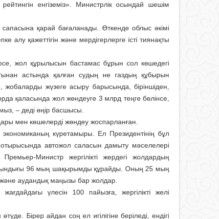
 рейтингін енгізе­міз». Министрлік осындай шешім
сапасына қарай бағаланады. Өткенде облыс әкімі
е алу қажеттігін және мердігерлерге істі тиянақты
рсе, жол құрылысын бастамас бұрын сол көшедегі
тынан астында қалған судың не газдың құбырын
, жобаларды жүзеге асыру барысында, біріншіден,
орда қаласында жол жөндеуге 3 млрд теңге бөлінсе,
ыз, – деді өңір басшысы.
дары мен көшелерді жөндеу жос­парланған.
экономиканың күретамыры. Ел Прези­ден­тінің бұл
ы отырысында автожол саласын дамыту мәселелері
ремьер-Министр жергілік­ті жердегі жолдардың
зындығы 96 мың шақырымды құрайды. Оның 25 мың
және аудандық маңызы бар жолдар.
ағдайдағы үлесін 100 пайызға, жер­гілікті желі
уде. Бірер айдан соң ел игілігіне беріледі, ендігі