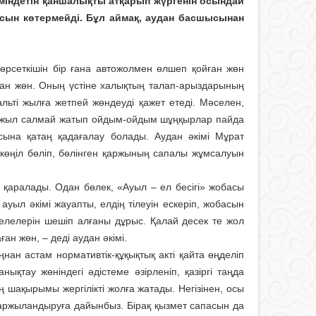
н міндетін қаншалықты атқарып жүргенін осындай
 сын көтермейді. Бұл аймақ, аудан басшысынан
өрсеткішін бір ғана автожолмен өлшеп қойған жөн
аған жөн. Оның үстіне халықтың талап-арыздарының
альті жылға жетпей жөндеуді қажет етеді. Мәселен,
ір жыл салмай жатып ойдым-ойдым шұңқырлар пайда
ына қатаң қадағалау болады. Аудан әкімі Мұрат
 көңіл бөліп, бөлінген қаржының сапалы жұмсалуын
қаралады. Одан бөлек, «Ауыл – ел бесігі» жобасы
уыл әкімі жауапты, елдің тілеуін ескеріп, жобасын
селелерін шешіп алғаны дұрыс. Қалай десек те жол
ан жөн, – деді аудан әкімі.
ан астам нормативтік-құқықтық акті қайта өңделіп
қтау жөніндегі әдістеме әзірленіп, қазіргі таңда
мың шақырымы жергілікті жолға жатады. Негізінен, осы
 қаржыландыруға дайынбыз. Бірақ қызмет сапасын да