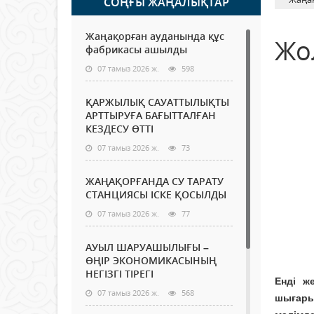
СОҢҒЫ ЖАҢАЛЫҚТАР
Жаңақорған ауданында құс
Жо
фабрикасы ашылды
07 тамыз 2026 ж.
598
ҚАРЖЫЛЫҚ САУАТТЫЛЫҚТЫ
АРТТЫРУҒА БАҒЫТТАЛҒАН
КЕЗДЕСУ ӨТТІ
07 тамыз 2026 ж.
73
ЖАҢАҚОРҒАНДА СУ ТАРАТУ
СТАНЦИЯСЫ ІСКЕ ҚОСЫЛДЫ
07 тамыз 2026 ж.
77
АУЫЛ ШАРУАШЫЛЫҒЫ –
ӨҢІР ЭКОНОМИКАСЫНЫҢ
НЕГІЗГІ ТІРЕГІ
Енді ж
07 тамыз 2026 ж.
568
шығары