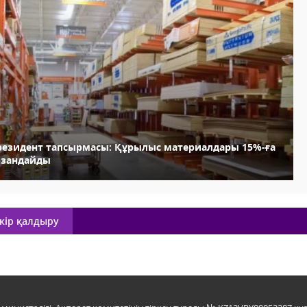
резидент тапсырмасы: Құрылыс материалдары 15%-ға
рзандайды
кір қалдыру