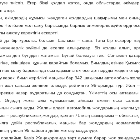
туге тиіспіз. Егер бізді қолдап жатса, онда облыстарда әкімдер
п отыр.
, әкімдердің жұмысы жөн­деген жолдардың шақырымы мен оның 
к Нәлібаев жол салу барысында барлық инженерлік жүйелерді есепк
лы аяқтау керектігін ескертті.
й да бір құрылыс болсын, бастысы – сапа. Тағы бір ескерер нә
инженерлік жүйені де есепке алыңыздар. Біз жолды алып, ар
амыз деп бүлдіріп жатамыз. Бұлай болмауы тиіс. Сонымен қатар
лігіне, екіншіден, құнына қарайтын боламыз. Биылдың өзінде Қызыл
і нақтылау барысында осы қаржыны екі есе арттыруды көздеп отырм
ту керек, биыл жергілікті маңызы бар 342 шақырым автомобиль жол
ан жол сапасы жөнінен әлемдік рейтингте 96-орында тұр. Жол – 
ерекше назар аударатыны да сондықтан. Үкіметтің осы аптадағ
. Өңірдің жолы әкім жұмысының айнасы екенін еске салған П
ғын сынға алды. Жалпы елдегі автомобиль жолдарының жалпы ұ
ы – республикалық жолдар, қалған 71 мың шақырымы – облыстық 
лға дейін республикалық маңызы бар жолдардың нормативтік ж
ың үлесін 95 пайызға дейін жеткізу көзделуде.
оралайық. Қазір Жаңа­қорғанда төрт ауылға барар жол жөндеуден өт