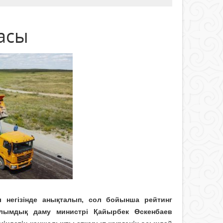
асы
ы негізінде анықталып, сол бойынша рейтинг
лымдық даму министрі Қайырбек Өскенбаев