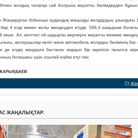
біткен жолдың талапқа сай болуына жауапты бөлімдерден бұрын
 Жаңақорған бойынша ау­дандық маңызды жолдардың ұзын­ды­ғы
бар 4 елді мекен жолы жөндеуден өтуде. 586,4 шақырым болатын
16 көше. Ал, кенттегі ой-шұқырлы жерлерге жауапты мекеме жөндеуг
лығы, жолаушылар көлігі жә­не автомобиль жолдары бөлімінің ба
е де елдің жаңаруға бастаған жарқын бір көрінісін танытса кер
нның болашағы үшін осылай еңбек етуі тиіс.
 ЖАРЫҚБАЕВ
Жа
АС ЖАҢАЛЫҚТАР: