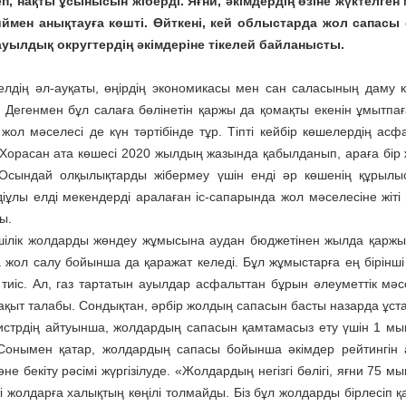
п, нақты ұсынысын жіберді. Яғни, әкімдердің өзіне жүктелге
ймен анықтауға көшті. Өйткені, кей облыстарда жол сапасы
уылдық округтердің әкімдеріне тікелей байланысты.
елдің әл-ауқаты, өңірдің экономикасы мен сан саласының даму к
. Дегенмен бұл салаға бөлінетін қаржы да қомақты екенін ұмытп
 жол мәселесі де күн тәртібінде тұр. Тіпті кейбір көшелердің асф
і Хорасан ата көшесі 2020 жылдың жазында қабылданып, араға б
Осындай олқылықтарды жібермеу үшін енді әр көшенің құрылыс
іұлы елді мекендерді аралаған іс-сапарында жол мәселесіне жіті
ы.
шілік жолдарды жөндеу жұмысына аудан бюджетінен жылда қаржы 
 жол салу бойынша да қаражат келеді. Бұл жұмыстарға ең бірінші а
 тиіс. Ал, газ тартатын ауылдар асфальттан бұрын әлеуметтік мә
ақыт талабы. Сондықтан, әрбір жолдың сапасын басты назарда ұстағ
истрдің айтуынша, жолдардың сапасын қамтамасыз ету үшін 1 мыңн
Сонымен қатар, жолдардың сапасы бойынша әкімдер рейтингін аны
әне бекіту рәсімі жүргізілуде. «Жолдардың негізгі бөлігі, яғни 75 
кті жолдарға халықтың көңілі толмайды. Біз бұл жолдарды бірлесіп