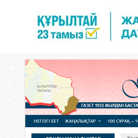
НЕГІЗГІ БЕТ
ЖАҢАЛЫҚТАР
100 СҰРАҚ – 
Жаңа