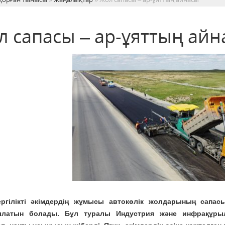
л сапасы – ар-ұяттың айн
ергілікті әкімдердің жұмысы автокөлік жолдарының сапас
латын болады. Бұл туралы Индустрия және инфрақұры