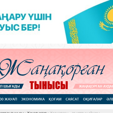
100 ЖАУАП
ЭКОНОМИКА
ҚОҒАМ
САЯСАТ
ОҚИҒАЛАР
ӘЛ
қорған тынысы
»
Жаңалықтар
» Жол сапасы – ар-ұяттың айнасы