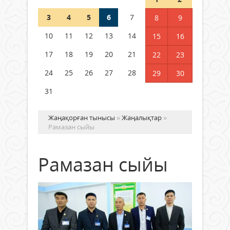
3
4
5
6
7
8
9
Германия аптап ыстыққа
байланысты суды үнемдей
10
11
12
13
14
15
16
бастады
17
18
19
20
21
22
23
04 тамыз 2026 ж.
88
24
25
26
27
28
29
30
31
Жаңақорған тынысы
»
Жаңалықтар
»
Рамазан сыйы
Рамазан сыйы