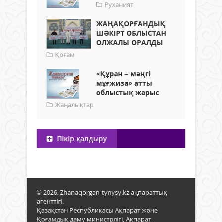
Руханият
ЖАҢАҚОРҒАНДЫҚ
ШӘКІРТ ОБЛЫСТАН
ОЛЖАЛЫ ОРАЛДЫ
Қоғам
«Құран – мәңгі
мұғжиза» атты
облыстық жарыс
Жаңалықтар
Пікір қалдыру
© 2026. Zhanaqorgan-tynysy.kz ақпараттық
агенттігі.
Қазақстан Республикасы Ақпарат және
Қоғамдық даму министрлігі, Ақпарат