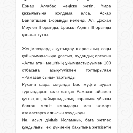
Ернар Алғабас жеңіске жетіп, Ұмра
қажылығына жолдама алса, Асқар
Байпатшаев 1-орынды иеленді. Ал, Досхан
Мәулен ІІ орынды, Ерасыл Ақжігіт ІІІ орынды
қанағат тұтты.
Жеңімпаздарды құттықтау шарасының соңы
қайырымдылыққа ұласып, аудандық орталық
«Алты ата» мешітінің ұйымдастыруымен 100
отбасыға азық-түлікпен толтырылған
«Рамазан сыйы» тартылды.
Рухани шара соңында Бас мүфти аудан
тұрғындарын келе жатқан Рамазан айымен
құттықтап, қайырымдылық шарасына ұйытқы
болған мешіт имамдары мен жомарт
азаматтарға алғысын жаудырды.
Иә, асыл дініміз Исламның баға жетпес
құндылығы, екі дүниенің бақытына жеткізетін