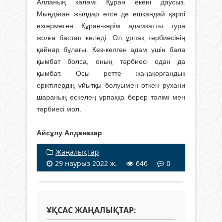
Алланың кәләмі Құран екені даусыз.
Мыңдаған жылдар өтсе де ешқандай қарпі
өзгермеген Құран-кәрім адамзатты тура
жолға бастап келеді. Ол ұрпақ тәрбиесінің
қайнар бұлағы. Кез-келген адам үшін бала
қымбат болса, оның тәрбиесі одан да
қымбат. Осы ретте жаңақорғандық
еріктілердің ұйытқы болуымен өткен рухани
шараның өскелең ұрпаққа берер тәлімі мен
тәрбиесі мол.
Айсұлу Алданазар
Жаңалықтар
29 наурыз 2022 ж.
646
0
ҰҚСАС ЖАҢАЛЫҚТАР: