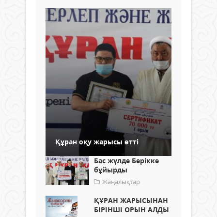
Құран оқу жарысы өтті
Бас жүлде Берікке
бұйырды
Жаңалықтар
ҚҰРАН ЖАРЫСЫНАН
БІРІНШІ ОРЫН АЛДЫ