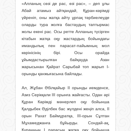
«Алланың сөзі де рас, өзі рас», – деп ұлы
Абай атамыз айтқандай, Құран-кәрімді
үйреніп, оны жатқа айту ұрпақ тәрбиелеуде
оларды тура жолға бастаудың таптырмас
жолы екені рас. Осы ретте Алланың түсірген
кітабын жатқа оқу жастардың бойындағы
имандылық пен парасат-пайымның мол
көрінісінің бірі. Осы орайда
ұйымдастырылған байқауда Азан
жарысынан Қайрат Сарыбай топ жарып І-
орынды қанжығасына байлады.
Ал, Жұбан Әбілқайыр ІІ орынды иемденсе,
Азиз Серікқали ІІІ орынға жайғасты. Одан әрі
Құран Кәрімді мәнерлеп оқу бойынша
Қалдыбек Әділбек бас жүлдені жеңіп алса, ІІ
орын Рахат Баймұратқа, ІІІ-орын Сұлтан
Мұхамеджанға бұйырды. Сондай-ақ,
Құранның І парасын жатқа оқу бойынша