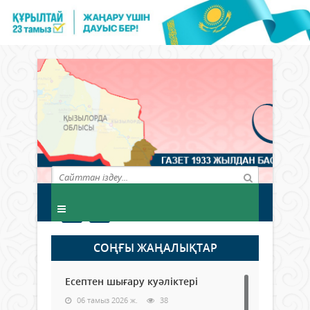
СОҢҒЫ ЖАҢАЛЫҚТАР
Есептен шығару куәліктері
06 тамыз 2026 ж.
38