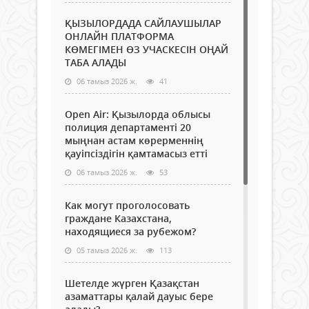
ҚЫЗЫЛОРДАДА САЙЛАУШЫЛАР
ОНЛАЙН ПЛАТФОРМА
КӨМЕГІМЕН ӨЗ УЧАСКЕСІН ОҢАЙ
ТАБА АЛАДЫ
06 тамыз 2026 ж.
41
Open Air: Қызылорда облысы
полиция департаменті 20
мыңнан астам көрерменнің
қауіпсіздігін қамтамасыз етті
06 тамыз 2026 ж.
53
Как могут проголосовать
граждане Казахстана,
находящиеся за рубежом?
05 тамыз 2026 ж.
113
Шетелде жүрген Қазақстан
азаматтары қалай дауыс бере