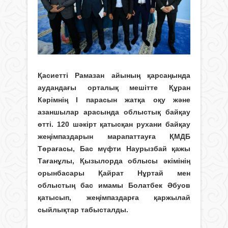
Қасиетті Рамазан айының қарсаңында
аудандағы орталық мешітте Құран
Кәрімнің І парасын жатқа оқу және
азаншылар арасында облыстық байқау
өтті. 120 шәкірт қатысқан рухани байқау
жеңімпаздарын марапаттауға ҚМДБ
Төрағасы, Бас мүфти Наурызбай қажы
Тағанұлы, Қызылорда облысы әкімінің
орынбасары Қайрат Нұртай мен
облыстың бас имамы Болатбек Әбуов
қатысып, жеңімпаздарға қаржылай
сыйлықтар табысталды.