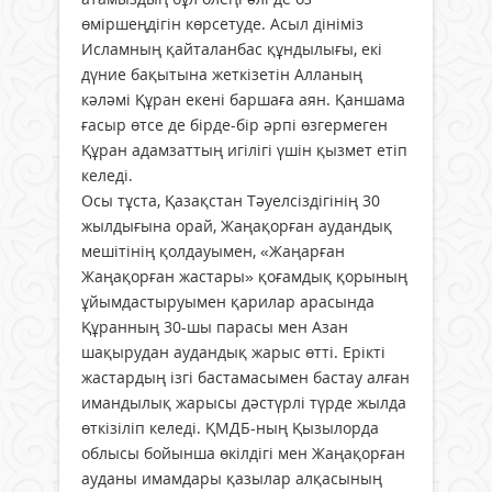
өміршеңдігін көрсетуде. Асыл дініміз
Исламның қайталанбас құндылығы, екі
дүние бақытына жеткізетін Алланың
кәләмі Құран екені баршаға аян. Қаншама
ғасыр өтсе де бірде-бір әрпі өзгермеген
Құран адамзаттың игілігі үшін қызмет етіп
келеді.
Осы тұста, Қазақстан Тәуелсіздігінің 30
жылдығына орай, Жаңақорған аудандық
мешітінің қолдауымен, «Жаңарған
Жаңақорған жастары» қоғам­дық қорының
ұйымдастыруымен қарилар арасында
Құранның 30-шы парасы мен Азан
шақырудан аудандық жарыс өтті. Ерікті
жастардың ізгі бастамасымен бастау алған
имандылық жарысы дәстүрлі түрде жылда
өткізіліп келеді. ҚМДБ-ның Қызылорда
облысы бойынша өкілдігі мен Жаңақорған
ауданы имамдары қазылар алқасының