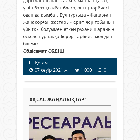
дарымағанынан. Атам заманнан қазақ
үшін бала қымбат болса, оның тәрбиесі
одан да қымбат. Бұл тұрғыда «Жаңарған
Жаңақорған жастары» еріктілер тобының
ұйытқы болуымен өткен рухани шараның
өскелең ұрпаққа берер тәрбиесі мол деп
білеміз.
Әбдісамат ӘБДІШ
Қоғам
07 сәуір 2021 ж.
1 000
0
ҰҚСАС ЖАҢАЛЫҚТАР: