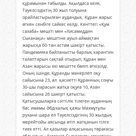
құрамынан табылды. Ақылдаса келе,
Тәуелсіздіктің 30 жыл толуына
орайластырылған аудандық Құран жарыс
өткен сенбіге сәйкес келді. Кенттегі «Қум
сахаба» мешіті мен «Хисамиддин
Сығанақи» мешітіне ауыл-аймақтан
жарысқа 60-тан астам шәкірт қатысты.
Пандемияға байланысты барлық карантин
талаптарын сақтай отырып, Құран мен
Азан жарысы екі мешітте бөліп өткізілді.
Оның ішінде, Құранды мәнерлеп оқу
сайысына 23, ал қасиетті Құранның соңғы
30-шы парасын жатқа оқуға 10, Азан
сайысына 26 шәкірт қатысты.
Қатысушыларға сәттілік тілеген ауданның
бас имамы Әбдіхалық қажы Махмұтүлы
рухани шара ел Тәуелсіздігінің 30 жылдық
мерейтойы аясында өтіп жатқанын тілге
тиек етті. Ал қазылар алқасының төрағасы
облыстық «Ақмешіт-Сырдария» мешітінің