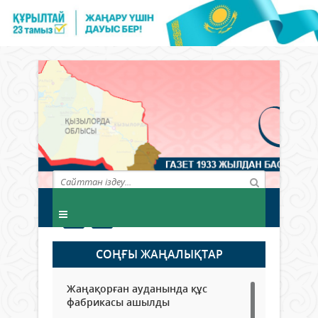
СОҢҒЫ ЖАҢАЛЫҚТАР
Жаңақорған ауданында құс
фабрикасы ашылды