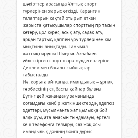
шәкірттер арасында Ұлттық спорт
түрлерінен жарыс өткізді. Карантин
талаптарын сақтай отырып өткен
жарыста қатысушылар спорттың гір тасын
көтеру, қол күрес, асық ату, садақ ату,
арқан тартыс, қаппен ұру түрлерінен кім
мықтыны анықтады. Танымал
жаттықтырушы Шыңғыс Азнабаев
үйлестірген спорт шара жүлдегерлеріне
Диплом мен бағалы сыйлықтар
табысталды.
Иә, қорыта айтқанда, имандылық – ұрпақ
тәрбиесінің ең басты қайнар бұлағы.
Бүгінгідей жаһандану заманында
қоғамдағы кейбір жеткіншектердің әдепсіз
әдеттері, мұсылманға жат қылыққа бой
алдыруы, ата-анасын тыңдамауы, ертелі-
кеш телефонға телміруі, сөз жоқ осы
имандылық дәнінің бойға дұрыс