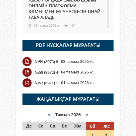
ОНЛАЙН ПЛАТФОРМА
КӨМЕГІМЕН ӨЗ УЧАСКЕСІН ОҢАЙ
ТАБА АЛАДЫ
06 тамыз 2026 ж.
101
Open Air: Қызылорда облысы
PDF НҰСҚАЛАР МҰРАҒАТЫ
полиция департаменті 20
мыңнан астам көрерменнің
қауіпсіздігін қамтамасыз етті
08 тамыз 2026 ж.
№59 (8973) 8
06 тамыз 2026 ж.
124
04 тамыз 2026 ж.
№58 (8972) 4
Wi-Fi ҚАБЫРҒА АРҚЫЛЫ ҚАЛАЙ
01 тамыз 2026 ж.
№57 (8971) 1
ӨТЕДІ?
06 тамыз 2026 ж.
278
ЖАҢАЛЫҚТАР МҰРАҒАТЫ
Как могут проголосовать
граждане Казахстана,
«
Тамыз 2026 »
находящиеся за рубежом?
Дс
Сс
Ср
Бс
Жм
Сб
Жс
05 тамыз 2026 ж.
160
1
2