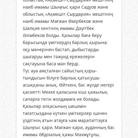
наиб имамы Шыңғыс қари Садуов және
облыстық «Ақмешіт-Сырдария» меші­тінің
наиб имамы Мағжан Өмірбеков және
Шалқия кентінің имамы Дәуітбек
Әлімбеков болды. Қазылар баға беру
барысында үміткердің барлық қырына:
оқу мәнерінен бастап, дыбыстарды
шығаруы мен тәжуид ережелерін
сақтауына баса мән берді.
Түс ауа аяқталған сайыстың қоры­
тындысын білуге барлық қатысушы
асыққаны анық. Өйткені, бас жүлде иегері
қасиетті Мекке қаласына кіші қажылық
сапарға тегін жолдамаға ие болады.
Қазылар алқасының шешімін
тағатсыздана күткен үміткерлер ішінен
үздігінің атын атауға һәм марапаттауға
Шыңғыс қари, Мағжан қари, ауданның бас
имамы Әбдіхалық қажы Махмұтұлы,