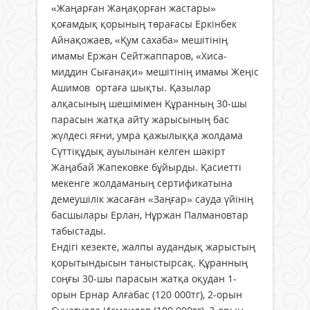
«Жаңарған Жаңақорған жастары»
қоғамдық қорының төрағасы Еркінбек
Айнақожаев, «Қум сахаба» мешітінің
имамы Ержан Сейтжаппаров, «Хиса­
миддин Сығанақи» мешітінің имамы Жеңіс
Ашимов ортаға шықты. Қазылар
алқасының шешімімен Құранның 30-шы
парасын жатқа айту жарысының бас
жүлдесі яғни, умра қажылыққа жолдама
Сүттіқұдық ауылынан келген шәкірт
Жаңабай Жапековке бұйырды. Қасиетті
мекенге жолдаманың сертификатына
демеушілік жасаған «Заңғар» сауда үйінің
басшылары Ерлан, Нұржан Палмановтар
табыстады.
Ендігі кезекте, жалпы аудандық жарыстың
қорытындысын таныстырсақ. Құранның
соңғы 30-шы парасын жатқа оқудан 1-
орын Ернар Алғабас (120 000тг), 2-орын