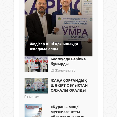
Жәдігер кіші қажылыққа
жолдама алды
Бас жүлде Берікке
бұйырды
Жаңалықтар
ЖАҢАҚОРҒАНДЫҚ
ШӘКІРТ ОБЛЫСТАН
ОЛЖАЛЫ ОРАЛДЫ
Қоғам
«Құран – мәңгі
мұғжиза» атты
облыстық жарыс