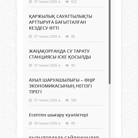
07 тамыз 2026 ж.
622
ҚАРЖЫЛЫҚ САУАТТЫЛЫҚТЫ
АРТТЫРУҒА БАҒЫТТАЛҒАН
КЕЗДЕСУ ӨТТІ
07 тамыз 2026 ж.
86
ЖАҢАҚОРҒАНДА СУ ТАРАТУ
СТАНЦИЯСЫ ІСКЕ ҚОСЫЛДЫ
07 тамыз 2026 ж.
90
АУЫЛ ШАРУАШЫЛЫҒЫ – ӨҢІР
ЭКОНОМИКАСЫНЫҢ НЕГІЗГІ
ТІРЕГІ
07 тамыз 2026 ж.
582
Есептен шығару куәліктері
06 тамыз 2026 ж.
89
ҚЫЗЫЛОРДАДА САЙЛАУШЫЛАР