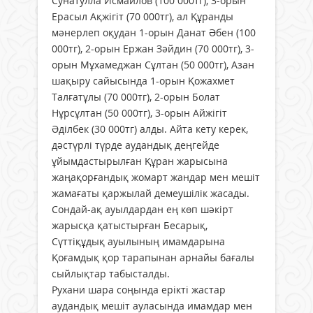
Сунатулла Исмаилов (100 000тг), 3-орын
Ерасыл Ақжігіт (70 000тг), ал Құранды
мәнерлеп оқудан 1-орын Данат Әбен (100
000тг), 2-орын Ержан Зәйдин (70 000тг), 3-
орын Мұхамеджан Сұлтан (50 000тг), Азан
шақыру сайысында 1-орын Қожахмет
Талғатұлы (70 000тг), 2-орын Болат
Нұрсұлтан (50 000тг), 3-орын Айжігіт
Әділбек (30 000тг) алды. Айта кету керек,
дәстүрлі түрде аудандық деңгейде
ұйымдастырылған Құран жарысына
жаңақорғандық жомарт жандар мен мешіт
жамағаты қаржылай демеушілік жасады.
Сондай-ақ ауылдардан ең көп шәкірт
жарысқа қатыстырған Бесарық,
Сүттіқұдық ауылының имамдарына
Қоғамдық қор тарапынан арнайы бағалы
сыйлықтар табысталды.
Рухани шара соңында ерікті жастар
аудандық мешіт ауласында имамдар мен