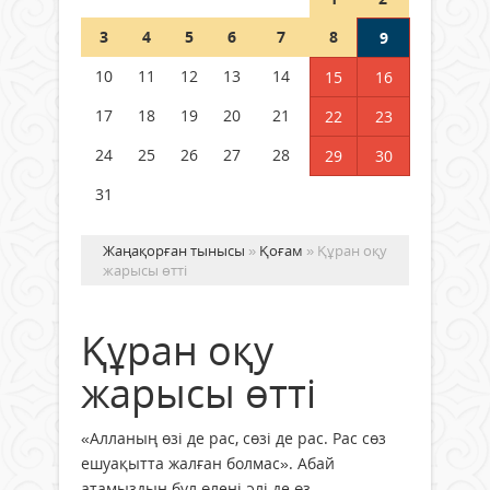
Шетелде жүрген Қазақстан
3
4
5
6
7
8
9
азаматтары қалай дауыс бере
алады?
10
11
12
13
14
15
16
05 тамыз 2026 ж.
171
17
18
19
20
21
22
23
24
25
26
27
28
29
30
31
Жаңақорған тынысы
»
Қоғам
» Құран оқу
жарысы өтті
Құран оқу
жарысы өтті
«Алланың өзі де рас, сөзі де рас. Рас сөз
ешуақытта жалған болмас». Абай
атамыздың бұл өлеңі әлі де өз