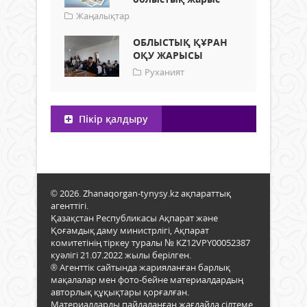
Жаңалықтар
ОБЛЫСТЫҚ ҚҰРАН
ОҚУ ЖАРЫСЫ
Руханият
Пікір қалдыру
© 2026. Zhanaqorgan-tynysy.kz ақпараттық
агенттігі.
Қазақстан Республикасы Ақпарат және
Қоғамдық даму министрлігі, Ақпарат
комитетінің тіркеу туралы № KZ12VPY00052387
куәлігі 21.07.2022 жылы берілген.
® Агенттік сайтында жарияланған барлық
мақалалар мен фото-бейне материалдардың
авторлық құқықтары қорғалған.
Материалдарды пайдаланған жағдайда сілтеме